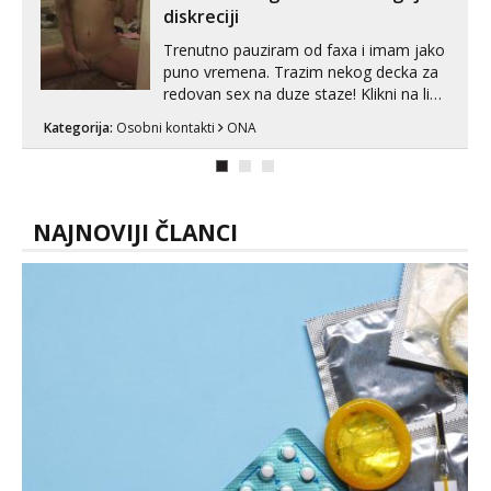
diskreciji
Trenutno pauziram od faxa i imam jako
puno vremena. Trazim nekog decka za
redovan sex na duze staze! Klikni na link
ispod i nadji me tamo, cekam te!
Kategorija:
Osobni kontakti
ONA
NAJNOVIJI ČLANCI