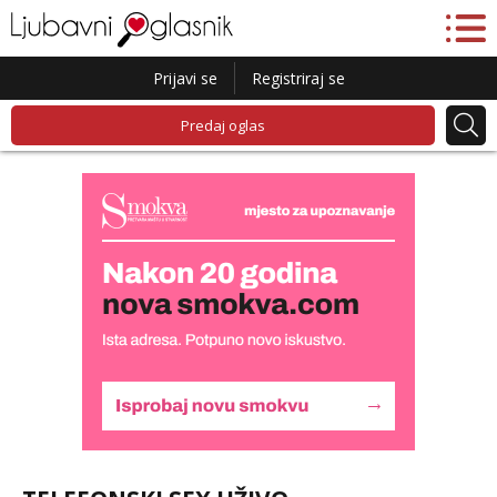
Prijavi se
Registriraj se
Predaj oglas
Monika
Razgovaram :)