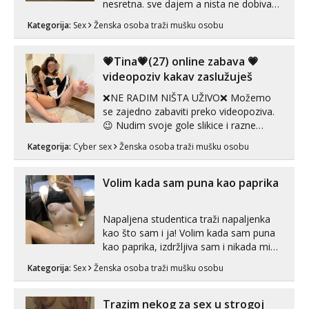
nesretna. sve dajem a nista ne dobivam
za uzvrat.trazim muskarca koji ce
Kategorija:
Sex
Ženska osoba traži mušku osobu
zadovoljiti moje potrebe,ne trazim puno
samo malo njeznosti i razumjevanja.
volim njezan seks i njezne poljupce po
💗Tina💗(27) online zabava 💗
tijelu koji me jako pale,obozavam kad
videopoziv kakav zaslužuješ
muskar...
❌NE RADIM NIŠTA UŽIVO❌ Možemo
se zajedno zabaviti preko videopoziva.
😉 Nudim svoje gole slikice i razne
videouradke. 🤩 Za online zabavu pošalji
Kategorija:
Cyber sex
Ženska osoba traži mušku osobu
poruku na Whatsapp, Telegram ili Viber.
😎 +385 91 912 3322 Za provjeru moje
autentičnosti možeš me vidjeti na
Volim kada sam puna kao paprika
videopozivu. 😉 S vama sam vec 5 ...
Napaljena studentica traži napaljenka
kao što sam i ja! Volim kada sam puna
kao paprika, izdržljiva sam i nikada mi
nije dosta seksa. Volim grubi seks i više
Kategorija:
Sex
Ženska osoba traži mušku osobu
puta dnevno bilo kad i bilo gdje zato se
javi što prije da me isprobaš Klikni na
link ispod i nadji me tamo, cekam te!
Trazim nekog za sex u strogoj