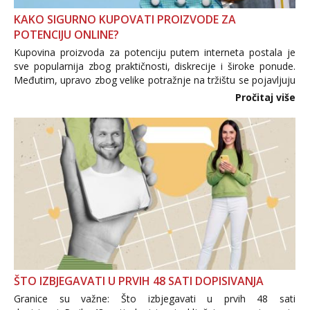
KAKO SIGURNO KUPOVATI PROIZVODE ZA
POTENCIJU ONLINE?
Kupovina proizvoda za potenciju putem interneta postala je
sve popularnija zbog praktičnosti, diskrecije i široke ponude.
Međutim, upravo zbog velike potražnje na tržištu se pojavljuju
i brojni krivotvoreni proizvodi, nepouzdane internetske
Pročitaj više
trgovine te proizvodi nepoznatog podrijetla. ...
ŠTO IZBJEGAVATI U PRVIH 48 SATI DOPISIVANJA
Granice su važne: Što izbjegavati u prvih 48 sati