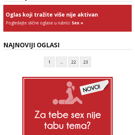
Tel:
064/677-677
- Kod: #123
tel:0,93€ - mob:1,12€ min
Oglas koji tražite više nije aktivan
Anđela
Pogledajte slične oglase u rubrici:
Sex
»
Čekam tvoj poziv!
Tel:
064/677-677
- Kod: #142
tel:0,93€ - mob:1,12€ min
NAJNOVIJI OGLASI
1
...
22
23