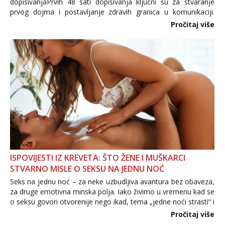
dopisivanjaPrvih 48 sati dopisivanja ključni su za stvaranje
prvog dojma i postavljanje zdravih granica u komunikaciji.
Važno je izbjeći prebrzo otkrivanje osobnih ili intimnih
Pročitaj više
informacija, jer nepoznata osoba još nije zaslužila to
povjerenje. Takođe...
ISPOVIJESTI IZ KREVETA: ŠTO ŽENE I MUŠKARCI
STVARNO MISLE O SEKSU NA JEDNU NOĆ
Seks na jednu noć – za neke uzbudljiva avantura bez obaveza,
za druge emotivna minska polja. Iako živimo u vremenu kad se
o seksu govori otvorenije nego ikad, tema „jedne noći strasti“ i
dalje izaziva burne rasprave. Što zapravo misle žene, a što
Pročitaj više
muškarci? Jesu...