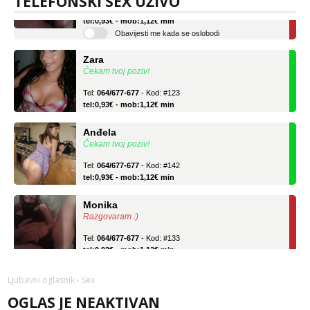
TELEFONSKI SEX UŽIVO
Tel:
064/677-677
- Kod: #133
tel:0,93€ - mob:1,12€ min
Obavijesti me kada se oslobodi
Zara
Čekam tvoj poziv!
Tel:
064/677-677
- Kod: #123
tel:0,93€ - mob:1,12€ min
Anđela
Čekam tvoj poziv!
Tel:
064/677-677
- Kod: #142
tel:0,93€ - mob:1,12€ min
Monika
Razgovaram :)
Tel:
064/677-677
- Kod: #133
tel:0,93€ - mob:1,12€ min
Obavijesti me kada se oslobodi
Ljubavni oglasnik
› Sex
Zara
Čekam tvoj poziv!
OGLAS JE NEAKTIVAN