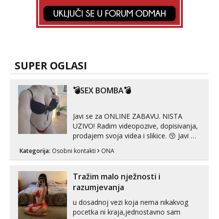
SUPER OGLASI
💣SEX BOMBA💣
Javi se za ONLINE ZABAVU. NISTA
UZIVO! Radim videopozive, dopisivanja,
prodajem svoja videa i slikice. 😚 Javi mi
se porukom na Whatsupp, Viber ili
Kategorija:
Osobni kontakti
ONA
Telegram. +385 91 723 0045
Tražim malo nježnosti i
razumjevanja
u dosadnoj vezi koja nema nikakvog
pocetka ni kraja,jednostavno sam