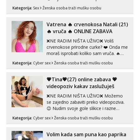
sex za nagradu Radim klasican sex
Kategorija:
Sex
Ženska osoba traži mušku osobu
Pusenje i gutanje sperme Erotsko rublje
imam uvijek Lizati me mozes i ljubiti po
tijelu Iskljucivo neradim analni !!! I
Vatrena ‎️‍🔥 crvenokosa Natali (21)
neljubim se Wha...
‎️‍🔥 vruča‎ ️‍🔥 ONLINE ZABAVA
❌NE RADIM NIŠTA UŽIVO❌ Voliš
crvenokose prirodne curke? ❤️ Onda me
moraš isprobati koliko sam vruča.‎ ️‍🔥
MLADA vražica koja ima 100%
Kategorija:
Cyber sex
Ženska osoba traži mušku osobu
prorodne grudi, 💦 Misli su mi uvijek
prljave i u svemu vidim samo užitak. 💦
U mojoj raznolikoj ponudi možeš
💗Tina💗(27) online zabava 💗
pranaći nešto po svojoj mjeri. Sexi videa
videopoziv kakav zaslužuješ
s kolegica...
❌NE RADIM NIŠTA UŽIVO❌ Možemo
se zajedno zabaviti preko videopoziva.
😉 Nudim svoje gole slikice i razne
videouradke. 🤩 Za online zabavu pošalji
Kategorija:
Cyber sex
Ženska osoba traži mušku osobu
poruku na Whatsapp, Telegram ili Viber.
😎 +385 91 912 3322 Za provjeru moje
autentičnosti možeš me vidjeti na
Volim kada sam puna kao paprika
videopozivu. 😉 S vama sam vec 5 ...