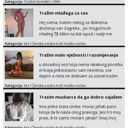
Tel:
064/677-677
- Kod: #142
Kategorija:
Osobni kontakti
ONA
tel:0,93€ - mob:1,12€ min
Tražim mlađega za sex
Mira
Hej svima, tražim nekog za diskretna
Čekam tvoj poziv!
druženja van Zagreba , po mogućnosti
Tel:
064/677-677
- Kod: #72
mlađeg 🥰 Klikni na link ispod i nadji me
tel:0,93€ - mob:1,12€ min
tamo, cekam te!
Kategorija:
Sex
Ženska osoba traži mušku osobu
Tražim malo nježnosti i razumjevanja
u dosadnoj vezi koja nema nikakvog pocetka
ni kraja,jednostavno sam nesretna. sve
dajem a nista ne dobivam za uzvrat.trazim
muskarca koji ce zadovoljiti moje potrebe,ne
Kategorija:
Sex
Ženska osoba traži mušku osobu
trazim puno samo malo njeznosti i
razumjevanja. volim njezan seks i njezne
Trazim muskarca da ga dobro zajašem
poljupce po tijelu koji me jako
pale,obozavam kad muskarac preuzme
Ima jedna stara izreka: moras jahati puno
kontrolu . javi se :) Klikni na link ispod i nadji
konja da bi nasla onog pravoga. Jesi li ti moj
me tamo, cekam te!
pravi, ili te samo moram jahati? Onaj moj
bivsi je bio samo konj hahahahah Klikni niže
Kategorija:
Sex
Ženska osoba traži mušku osobu