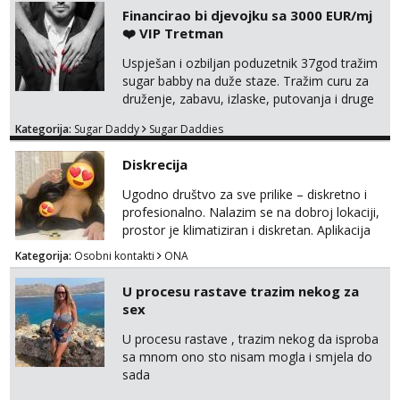
Financirao bi djevojku sa 3000 EUR/mj
Tel:
064/677-677
- Kod: #106
tel:0,93€ - mob:1,12€ min
❤️ VIP Tretman
Uspješan i ozbiljan poduzetnik 37god tražim
Vanesa
sugar babby na duže staze. Tražim curu za
Čekam tvoj poziv!
druženje, zabavu, izlaske, putovanja i druge
Tel:
064/677-677
- Kod: #74
lijepe stvari na obostranu korist. Ako si
tel:0,93€ - mob:1,12€ min
Kategorija:
Sugar Daddy
Sugar Daddies
otvorena, komunikativna, zgodna i atraktivna
javi se na moj email:
Žana
Diskrecija
markodalic37@gmail.com
Razgovaram :)
Ugodno društvo za sve prilike – diskretno i
Tel:
064/677-677
- Kod: #135
profesionalno. Nalazim se na dobroj lokaciji,
tel:0,93€ - mob:1,12€ min
prostor je klimatiziran i diskretan. Aplikacija
Obavijesti me kada se oslobodi
what sapp 0957660399.
Kategorija:
Osobni kontakti
ONA
Zara
Čekam tvoj poziv!
U procesu rastave trazim nekog za
sex
Tel:
064/677-677
- Kod: #123
tel:0,93€ - mob:1,12€ min
U procesu rastave , trazim nekog da isproba
sa mnom ono sto nisam mogla i smjela do
Anđela
sada
Čekam tvoj poziv!