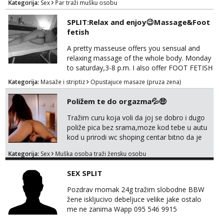
Kategorija:
Sex
Par traži mušku osobu
SPLIT:Relax and enjoy😉Massage&Foot
fetish
A pretty masseuse offers you sensual and
relaxing massage of the whole body. Monday
to saturday,3-8 p.m. I also offer FOOT FETISH
for lovers of beautiful feets👣👠👡👢 Calls
Kategorija:
Masaže i striptiz
Opustajuce masaze (pruza zena)
only,no messages! *NO SEX *PRIORITY IS
GIVEN TO REGULAR CLIENTS
Poližem te do orgazma💦🤑
Tražim curu koja voli da joj se dobro i dugo
poliže pica bez srama,moze kod tebe u autu
kod u prirodi wc shoping centar bitno da je
uzbudljivo i da si full diskretna i napaljena💦
Kategorija:
Sex
Muška osoba traži žensku osobu
jer nisam solo. Zgodan sam i diskretan,sliku
šaljem na wapp telegram..178 78kg.,javi se
SEX SPLIT
za brz dogovor Kontakt 0958759047
Pozdrav momak 24g tražim slobodne BBW
žene iskljucivo debeljuce velike jake ostalo
me ne zanima Wapp 095 546 9915