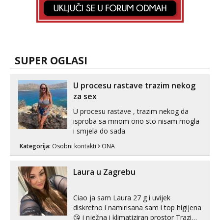
SUPER OGLASI
U procesu rastave trazim nekog
za sex
U procesu rastave , trazim nekog da
isproba sa mnom ono sto nisam mogla
i smjela do sada
Kategorija:
Osobni kontakti
ONA
Laura u Zagrebu
Ciao ja sam Laura 27 g i uvijek
diskretno i namirisana sam i top higijena
😘 i nježna i klimatiziran prostor Trazim