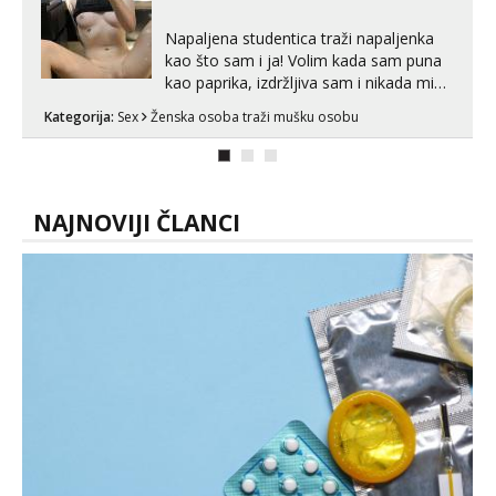
Napaljena studentica traži napaljenka
kao što sam i ja! Volim kada sam puna
kao paprika, izdržljiva sam i nikada mi
nije dosta seksa. Volim grubi seks i više
Kategorija:
Sex
Ženska osoba traži mušku osobu
puta dnevno bilo kad i bilo gdje zato se
javi što prije da me isprobaš Klikni na
link ispod i nadji me tamo, cekam te!
NAJNOVIJI ČLANCI