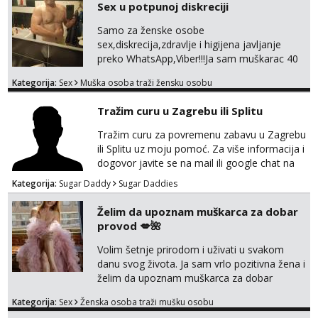
Sex u potpunoj diskreciji
tel:0,93€ - mob:1,12€ min
Samo za ženske osobe
Liliana
sex,diskrecija,zdravlje i higijena javljanje
Razgovaram :)
preko WhatsApp,Viber!!!Ja sam muškarac 40
god. 180cm 105kg!!!BDSM I razno razni fetiši
Tel:
064/677-677
- Kod: #69
Kategorija:
Sex
Muška osoba traži žensku osobu
tel:0,93€ - mob:1,12€ min
sve stvar dogovora otvoren za sve
Obavijesti me kada se oslobodi
opcije!!!Parovi isto dobro došli!!!
Tražim curu u Zagrebu ili Splitu
Maja
Tražim curu za povremenu zabavu u Zagrebu
Razgovaram :)
ili Splitu uz moju pomoć. Za više informacija i
Tel:
064/677-677
- Kod: #04
dogovor javite se na mail ili google chat na
tel:0,93€ - mob:1,12€ min
oneofakind999111@gmail.com
Obavijesti me kada se oslobodi
Kategorija:
Sugar Daddy
Sugar Daddies
Snježana
Želim da upoznam muškarca za dobar
Razgovaram :)
provod 💋🌺
Tel:
064/677-677
- Kod: #119
Volim šetnje prirodom i uživati u svakom
tel:0,93€ - mob:1,12€ min
danu svog života. Ja sam vrlo pozitivna žena i
Obavijesti me kada se oslobodi
želim da upoznam muškarca za dobar
provod, naravno može i nešto više.💋🌺 Klikni
Alisa
Kategorija:
Sex
Ženska osoba traži mušku osobu
na link ispod i nadji me tamo, cekam te!
Čekam tvoj poziv!