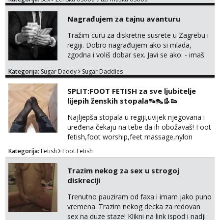
na sexdater link i javi mi se tamo....
Nagrađujem za tajnu avanturu
Tražim curu za diskretne susrete u Zagrebu i
regiji. Dobro nagrađujem ako si mlada,
zgodna i voliš dobar sex. Javi se ako: - imaš
do 25 godina - imaš do 65 kg - imaš dugu
Kategorija:
Sugar Daddy
Sugar Daddies
kosu - se dobro ljubiš - si fleksibilna s
vremenom (jer ga nemam previše) i
SPLIT:FOOT FETISH za sve ljubitelje
dostupna radnim danom (vikendi i noći su za
lijepih ženskih stopala👡👠👢👟
obitelj) - vodiš brigu o zdravlju i koristiš
zaštitu Ne javljajte se: - debele - frajeri i
Najljepša stopala u regiji,uvijek njegovana i
paro...
uređena čekaju na tebe da ih obožavaš! Foot
fetish,foot worship,feet massage,nylon
fetish,trampling... Ponedjeljak-subota:15-
Kategorija:
Fetish
Foot Fetish
20.30h. Samo za istinske obožavatelje ovog
fetisha,isključivo POZIV. Sex i sl.ISKLJUČENO!
Trazim nekog za sex u strogoj
diskreciji
Trenutno pauziram od faxa i imam jako puno
vremena. Trazim nekog decka za redovan
sex na duze staze! Klikni na link ispod i nadji