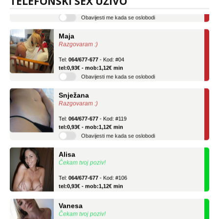
TELEFONSKI SEX UŽIVO
tel:0,93€ - mob:1,12€ min
Obavijesti me kada se oslobodi
Maja
Razgovaram :)
Tel:
064/677-677
- Kod: #04
tel:0,93€ - mob:1,12€ min
Obavijesti me kada se oslobodi
Snježana
Razgovaram :)
Tel:
064/677-677
- Kod: #119
tel:0,93€ - mob:1,12€ min
Obavijesti me kada se oslobodi
Alisa
Čekam tvoj poziv!
Tel:
064/677-677
- Kod: #106
tel:0,93€ - mob:1,12€ min
Vanesa
Čekam tvoj poziv!