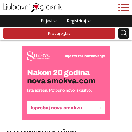
Prijavi se
Registriraj se
Predaj oglas
Liliana
Razgovaram :)
Tel:
064/677-677
- Kod: #69