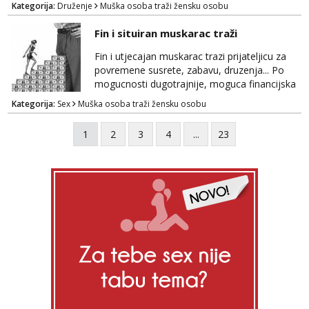
Kategorija:
Druženje
Muška osoba traži žensku osobu
Fin i situiran muskarac traži
Fin i utjecajan muskarac trazi prijateljicu za
povremene susrete, zabavu, druzenja... Po
mogucnosti dugotrajnije, moguca financijska
potpora!
Kategorija:
Sex
Muška osoba traži žensku osobu
1
2
3
4
...
23