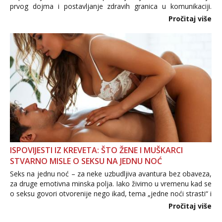
prvog dojma i postavljanje zdravih granica u komunikaciji.
Važno je izbjeći prebrzo otkrivanje osobnih ili intimnih
Pročitaj više
informacija, jer nepoznata osoba još nije zaslužila to
povjerenje. Takođe...
ISPOVIJESTI IZ KREVETA: ŠTO ŽENE I MUŠKARCI
STVARNO MISLE O SEKSU NA JEDNU NOĆ
Seks na jednu noć – za neke uzbudljiva avantura bez obaveza,
za druge emotivna minska polja. Iako živimo u vremenu kad se
o seksu govori otvorenije nego ikad, tema „jedne noći strasti“ i
dalje izaziva burne rasprave. Što zapravo misle žene, a što
Pročitaj više
muškarci? Jesu...