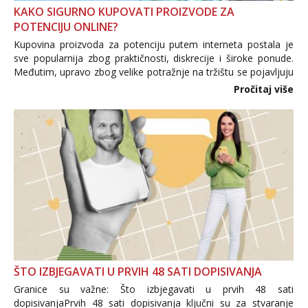
KAKO SIGURNO KUPOVATI PROIZVODE ZA
POTENCIJU ONLINE?
Kupovina proizvoda za potenciju putem interneta postala je
sve popularnija zbog praktičnosti, diskrecije i široke ponude.
Međutim, upravo zbog velike potražnje na tržištu se pojavljuju
i brojni krivotvoreni proizvodi, nepouzdane internetske
Pročitaj više
trgovine te proizvodi nepoznatog podrijetla. ...
ŠTO IZBJEGAVATI U PRVIH 48 SATI DOPISIVANJA
Granice su važne: Što izbjegavati u prvih 48 sati
dopisivanjaPrvih 48 sati dopisivanja ključni su za stvaranje