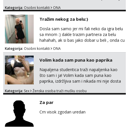
me tamo, cekam te!
Kategorija:
Osobni kontakti
ONA
Tražim nekog za belu:)
Dosla sam samo jer mi fali neko da igra belu
sa mnom :) dakle trazim partnera za belu
hahahah, ak si bas jako dobar u beli , onda cu
razmislit za dalje Klikni na link ispod i nadji me
Kategorija:
Osobni kontakti
ONA
tamo, cekam te!
Volim kada sam puna kao paprika
Napaljena studentica traži napaljenka kao
što sam i ja! Volim kada sam puna kao
paprika, izdržljiva sam i nikada mi nije dosta
seksa. Volim grubi seks i više puta dnevno
Kategorija:
Sex
Ženska osoba traži mušku osobu
bilo kad i bilo gdje zato se javi što prije da
me isprobaš Klikni na link ispod i nadji me
Za par
tamo, cekam te!
Crn visok zgodan uredan