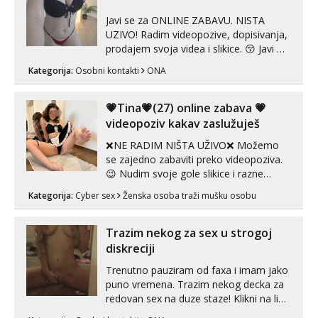
Javi se za ONLINE ZABAVU. NISTA
UZIVO! Radim videopozive, dopisivanja,
prodajem svoja videa i slikice. 😚 Javi mi
se porukom na Whatsupp, Viber ili
Kategorija:
Osobni kontakti
ONA
Telegram. +385 91 723 0045
💗Tina💗(27) online zabava 💗
videopoziv kakav zaslužuješ
❌NE RADIM NIŠTA UŽIVO❌ Možemo
se zajedno zabaviti preko videopoziva.
😉 Nudim svoje gole slikice i razne
videouradke. 🤩 Za online zabavu pošalji
Kategorija:
Cyber sex
Ženska osoba traži mušku osobu
poruku na Whatsapp, Telegram ili Viber.
😎 +385 91 912 3322 Za provjeru moje
autentičnosti možeš me vidjeti na
Trazim nekog za sex u strogoj
videopozivu. 😉 S vama sam vec 5 ...
diskreciji
Trenutno pauziram od faxa i imam jako
puno vremena. Trazim nekog decka za
redovan sex na duze staze! Klikni na link
ispod i nadji me tamo, cekam te!