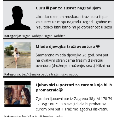
užitkom bez ikakvih obaveza i komplikacija.
Curu ili par za susret nagradujem
Ako ti nedostaje dodir, poljupci, kemija i
muškarac koji će se potpuno posvetiti tvom
Ukratko ozenjen muskarac trazi curu ili par
zadovoljstvu, možda smo upravo ono što
za susret uz moju nagradu. Izgled i godine mi
oboje t...
nisu toliko bitni bitno mi je otvorenost u sexu
i bez previse tabooa . Molim ozbiljne da se
Kategorija:
Sugar Daddy
Sugar Daddies
jave na mail . Molim ako je moguce prvi mail
sa slikom ili opisom i otkud ste . Javite se
Mlada djevojka traži avanturu ❤️
necete pozalit
Šarmantna mlada djevojka 26 god. prvi put
na ovakvim stranicama tražim diskretnu
avanturu (druženje, maženje, sex :) Klikni na
link ispod i nadji me tamo, cekam te!
Kategorija:
Sex
Ženska osoba traži mušku osobu
Ljubavnici u potrazi za curom koja bi ih
promatrala🤩
Zgodan ljubavni par iz Zagreba 38g M 178 79
i Ž 35g 160 59 3 plava(željela bi probati sa
curom prvi put)!! Tražimo zgodnu diskretnu
curu koja bi nas promatrala dok imamo
Kategorija:
Sex
Par traži žensku osobu