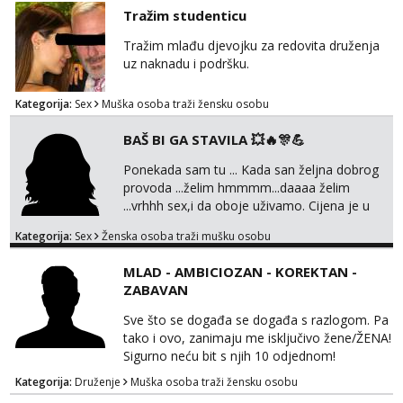
Tražim studenticu
Tražim mlađu djevojku za redovita druženja
uz naknadu i podršku.
Kategorija:
Sex
Muška osoba traži žensku osobu
BAŠ BI GA STAVILA 💥🔥🎊💪
Ponekada sam tu ... Kada san željna dobrog
provoda ...želim hmmmm...daaaa želim
...vrhhh sex,i da oboje uživamo. Cijena je u
skladu sa time . TVOJ PROSTOR U ZAGREBU
Kategorija:
Sex
Ženska osoba traži mušku osobu
Procjeni jesi li ti taj .?! Ja bi jednog ali
kvalitetnog. Prirodne veće grudi i prcasta
MLAD - AMBICIOZAN - KOREKTAN -
guza ... Javi se 🔥Samo na mail.
ZABAVAN
Sve što se događa se događa s razlogom. Pa
tako i ovo, zanimaju me isključivo žene/ŽENA!
Sigurno neću bit s njih 10 odjednom!
Kategorija:
Druženje
Muška osoba traži žensku osobu