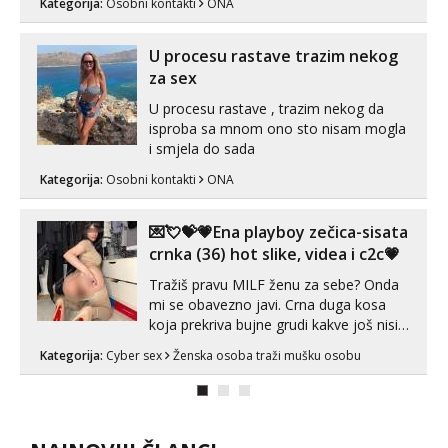
Kategorija:
Osobni kontakti
ONA
U procesu rastave trazim nekog
za sex
U procesu rastave , trazim nekog da
isproba sa mnom ono sto nisam mogla
i smjela do sada
Kategorija:
Osobni kontakti
ONA
💌💘💝💗Ena playboy zečica-sisata
crnka (36) hot slike, videa i c2c💗
Tražiš pravu MILF ženu za sebe? Onda
mi se obavezno javi. Crna duga kosa
koja prekriva bujne grudi kakve još nisi
vidio, čista ŠESTICA! A usne? O usnama
Kategorija:
Cyber sex
Ženska osoba traži mušku osobu
bolje da ni ne pričam. Prave pune usne
koje će ti se urezati u pamćenje, jer
vjeruj mi, takve još nisi vidio. Uvijek sam
spremna za ONLOINE zabavu...