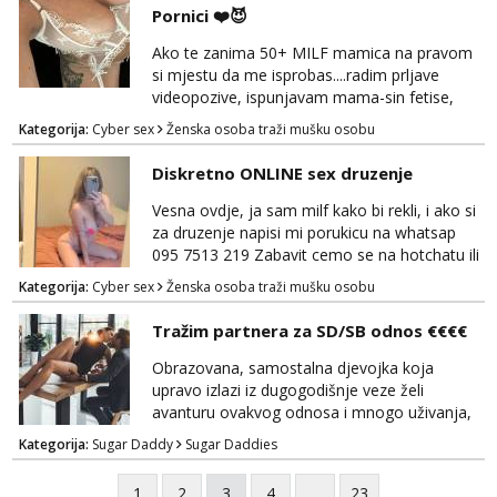
Pornici ❤️😈
Ako te zanima 50+ MILF mamica na pravom
si mjestu da me isprobas....radim prljave
videopozive, ispunjavam mama-sin fetise,
dominacija, hotchat, saljem ti svoje gole
Kategorija:
Cyber sex
Ženska osoba traži mušku osobu
slikice i videe ako zelis, a mozes i dobiti gacice
od mamice ako me zamolis... 🔥🫦 NE RADIM
Diskretno ONLINE sex druzenje
UZIVO...Javi se na wapp 091 548 3275,
mamica te ceka da ispunim sve tvoje zelje 😽
Vesna ovdje, ja sam milf kako bi rekli, i ako si
za druzenje napisi mi porukicu na whatsap
095 7513 219 Zabavit cemo se na hotchatu ili
videopozivu a saljem i gacice i gole slikice :)
Kategorija:
Cyber sex
Ženska osoba traži mušku osobu
NE UZIVO!
Tražim partnera za SD/SB odnos €€€€
Obrazovana, samostalna djevojka koja
upravo izlazi iz dugogodišnje veze želi
avanturu ovakvog odnosa i mnogo uživanja,
poklona, pažnje i putovanja. Moguća i
Kategorija:
Sugar Daddy
Sugar Daddies
poslovna saradnja ako nam se interesi
poklapaju. Mnogo senzualnosti i lijepe
1
2
3
4
...
23