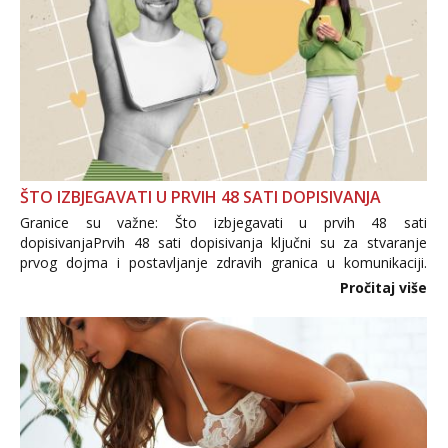
ŠTO IZBJEGAVATI U PRVIH 48 SATI DOPISIVANJA
Granice su važne: Što izbjegavati u prvih 48 sati
dopisivanjaPrvih 48 sati dopisivanja ključni su za stvaranje
prvog dojma i postavljanje zdravih granica u komunikaciji.
Važno je izbjeći prebrzo otkrivanje osobnih ili intimnih
Pročitaj više
informacija, jer nepoznata osoba još nije zaslužila to
povjerenje. Takođe...