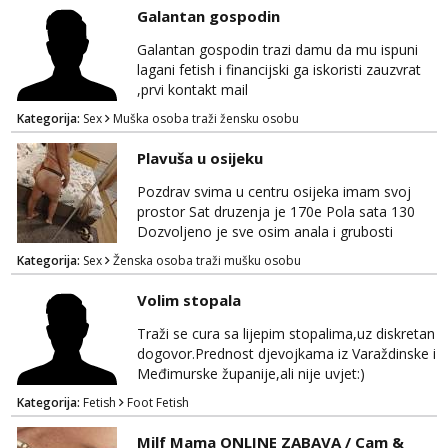
Galantan gospodin
Galantan gospodin trazi damu da mu ispuni
lagani fetish i financijski ga iskoristi zauzvrat
,prvi kontakt mail
Kategorija:
Sex
Muška osoba traži žensku osobu
Plavuša u osijeku
Pozdrav svima u centru osijeka imam svoj
prostor Sat druzenja je 170e Pola sata 130
Dozvoljeno je sve osim anala i grubosti
Prodajem i svoja videa ako nekog zanima Za
Kategorija:
Sex
Ženska osoba traži mušku osobu
dogovor javite se na wocap 0919282417
Volim stopala
Traži se cura sa lijepim stopalima,uz diskretan
dogovor.Prednost djevojkama iz Varaždinske i
Međimurske županije,ali nije uvjet:)
Kategorija:
Fetish
Foot Fetish
Milf Mama ONLINE ZABAVA / Cam &