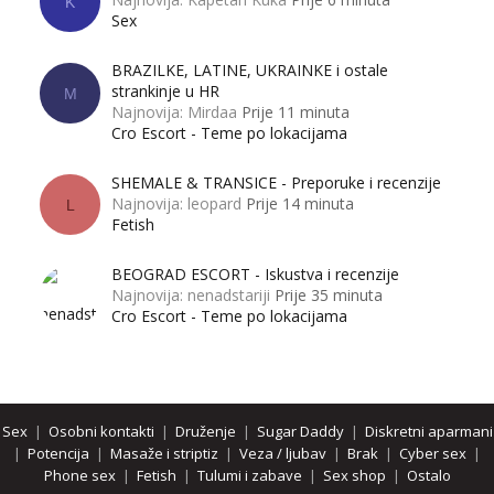
K
Sex
BRAZILKE, LATINE, UKRAINKE i ostale
strankinje u HR
M
Najnovija: Mirdaa
Prije 11 minuta
Cro Escort - Teme po lokacijama
SHEMALE & TRANSICE - Preporuke i recenzije
Najnovija: leopard
Prije 14 minuta
L
Fetish
BEOGRAD ESCORT - Iskustva i recenzije
Najnovija: nenadstariji
Prije 35 minuta
Cro Escort - Teme po lokacijama
Sex
|
Osobni kontakti
|
Druženje
|
Sugar Daddy
|
Diskretni aparmani
|
Potencija
|
Masaže i striptiz
|
Veza / ljubav
|
Brak
|
Cyber sex
|
Phone sex
|
Fetish
|
Tulumi i zabave
|
Sex shop
|
Ostalo