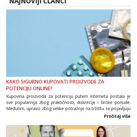
NAJNOVIJI ČLANCI
KAKO SIGURNO KUPOVATI PROIZVODE ZA
POTENCIJU ONLINE?
Kupovina proizvoda za potenciju putem interneta postala je
sve popularnija zbog praktičnosti, diskrecije i široke ponude.
Međutim, upravo zbog velike potražnje na tržištu se pojavljuju
i brojni krivotvoreni proizvodi, nepouzdane internetske
Pročitaj više
trgovine te proizvodi nepoznatog podrijetla. ...