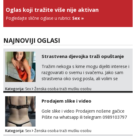
Anđela
Oglas koji tražite više nije aktivan
Čekam tvoj poziv!
Pogledajte slične oglase u rubrici:
Sex
»
Tel:
064/677-677
- Kod: #142
tel:0,93€ - mob:1,12€ min
NAJNOVIJI OGLASI
Strastvena djevojka traži opuštanje
Tražim nekoga s kime mogu dijeliti interese i
razgovarati o svemu i svačemu. Jako sam
strastvena oko svog posla, ali volim se
opustiti i provesti vrijeme s prijateljima.
Kategorija:
Sex
Ženska osoba traži mušku osobu
Voljela bi naci nekoga pa da se nemoram
samo s prijateljima opustati ;) Klikni na link
Prodajem slike i video
ispod i nadji me tamo, cekam te!
Gole slike i video Prodajem nošene gačice
Pišite na whatsapp ili telegram 0989103797
Kategorija:
Sex
Ženska osoba traži mušku osobu