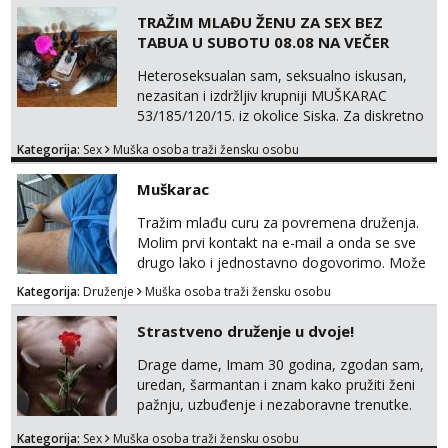
TRAŽIM MLAĐU ŽENU ZA SEX BEZ
TABUA U SUBOTU 08.08 NA VEČER
Heteroseksualan sam, seksualno iskusan,
nezasitan i izdržljiv krupniji MUŠKARAC
53/185/120/15. iz okolice Siska. Za diskretno
seksualno druženje U SUBOTU 08.08 NA
Kategorija:
Sex
Muška osoba traži žensku osobu
VEČER u ZAGREBU tražim MLAĐU ŽENU bez
obzira na vjeru, nacionalnost, bračni status i
Muškarac
udaljenost konkretno zainteresiranu za SEKS
bez TABUA i KONDOMA upotpunjen SEKS
Tražim mlađu curu za povremena druženja.
IGRAČKAMA od vibratora i umjetnih dilda do
Molim prvi kontakt na e-mail a onda se sve
analnih čepova raznih vel...
drugo lako i jednostavno dogovorimo. Može
sve u krugu od 100 km oko Zagreba
Kategorija:
Druženje
Muška osoba traži žensku osobu
Strastveno druženje u dvoje!
Drage dame, Imam 30 godina, zgodan sam,
uredan, šarmantan i znam kako pružiti ženi
pažnju, uzbuđenje i nezaboravne trenutke.
Tražim otvorenu damu koja želi prepustiti se
Kategorija:
Sex
Muška osoba traži žensku osobu
snažnoj privlačnosti, strasti i noći ispunjenoj