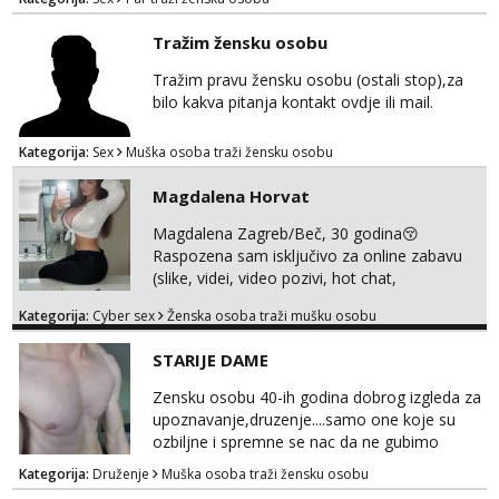
žestok odnos. Može se pridruziti ali i ne
mora.Bitno da uzivamo diskretno anonimno
Tražim žensku osobu
bez upoznavanja puno.Sliku mozemo
razmjeniti,ali najbolje uzivo se upoznati. Na
Tražim pravu žensku osobu (ostali stop),za
goo smo do 15.8 poslije tog mozemo se
bilo kakva pitanja kontakt ovdje ili mail.
druziti,javi se na mail il...
Kategorija:
Sex
Muška osoba traži žensku osobu
Magdalena Horvat
Magdalena Zagreb/Beč, 30 godina😚
Raspozena sam isključivo za online zabavu
(slike, videi, video pozivi, hot chat,
ispunjavanje zelja raznih i fetisa)💦 Slike na
Kategorija:
Cyber sex
Ženska osoba traži mušku osobu
oglasu su MOJE❗ Instagram:
@MagdalenaMagyy Javite mi se porukom na
STARIJE DAME
TELEGRAM: @MagdalenaMagy 👈
(ODGOVARAM JAKO BRZO TU I TU PISITE
Zensku osobu 40-ih godina dobrog izgleda za
AKO STE ZA ZABAVU)🔥 Moguće
upoznavanje,druzenje....samo one koje su
verifkovanje prije zabave✅ JAVI MI SE I
ozbiljne i spremne se nac da ne gubimo
ISPUNI SVOJE NAJVECE FANTAZIJE😈 CEKA...
vrijeme!
Kategorija:
Druženje
Muška osoba traži žensku osobu