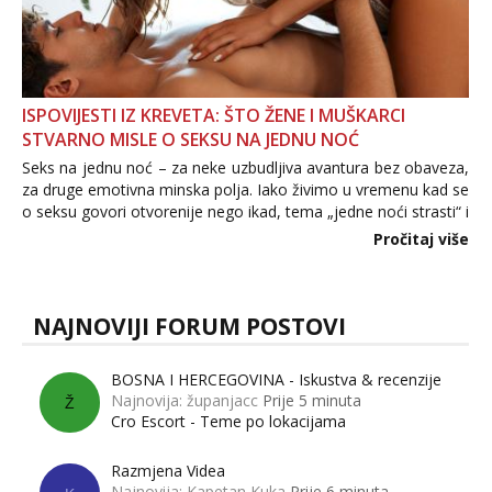
ISPOVIJESTI IZ KREVETA: ŠTO ŽENE I MUŠKARCI
STVARNO MISLE O SEKSU NA JEDNU NOĆ
Seks na jednu noć – za neke uzbudljiva avantura bez obaveza,
za druge emotivna minska polja. Iako živimo u vremenu kad se
o seksu govori otvorenije nego ikad, tema „jedne noći strasti“ i
dalje izaziva burne rasprave. Što zapravo misle žene, a što
Pročitaj više
muškarci? Jesu...
NAJNOVIJI FORUM POSTOVI
BOSNA I HERCEGOVINA - Iskustva & recenzije
Najnovija: županjacc
Prije 5 minuta
Ž
Cro Escort - Teme po lokacijama
Razmjena Videa
Najnovija: Kapetan Kuka
Prije 6 minuta