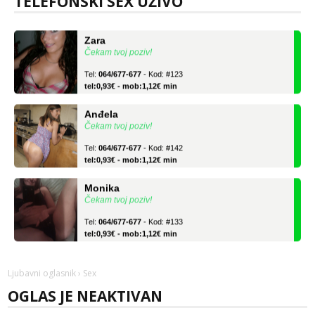
TELEFONSKI SEX UŽIVO
tel:0,93€ - mob:1,12€ min
Zara
Čekam tvoj poziv!
Tel:
064/677-677
- Kod: #123
tel:0,93€ - mob:1,12€ min
Anđela
Čekam tvoj poziv!
Tel:
064/677-677
- Kod: #142
tel:0,93€ - mob:1,12€ min
Monika
Čekam tvoj poziv!
Tel:
064/677-677
- Kod: #133
tel:0,93€ - mob:1,12€ min
Zara
Čekam tvoj poziv!
Ljubavni oglasnik
› Sex
Tel:
064/677-677
- Kod: #123
OGLAS JE NEAKTIVAN
tel:0,93€ - mob:1,12€ min