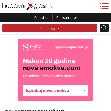
Prijavi se
Registriraj se
Predaj oglas
Monika
Čekam tvoj poziv!
Tel:
064/677-677
- Kod: #133