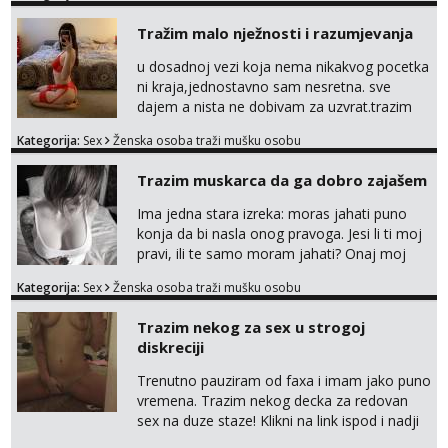
Tražim malo nježnosti i razumjevanja
u dosadnoj vezi koja nema nikakvog pocetka
ni kraja,jednostavno sam nesretna. sve
dajem a nista ne dobivam za uzvrat.trazim
muskarca koji ce zadovoljiti moje potrebe,ne
Kategorija:
Sex
Ženska osoba traži mušku osobu
trazim puno samo malo njeznosti i
razumjevanja. volim njezan seks i njezne
Trazim muskarca da ga dobro zajašem
poljupce po tijelu koji me jako
pale,obozavam kad muskarac preuzme
Ima jedna stara izreka: moras jahati puno
kontrolu . javi se :) Klikni na link ispod i nadji
konja da bi nasla onog pravoga. Jesi li ti moj
me tamo, cekam te!
pravi, ili te samo moram jahati? Onaj moj
bivsi je bio samo konj hahahahah Klikni niže
Kategorija:
Sex
Ženska osoba traži mušku osobu
na sexdater link i javi mi se tamo....
Trazim nekog za sex u strogoj
diskreciji
Trenutno pauziram od faxa i imam jako puno
vremena. Trazim nekog decka za redovan
sex na duze staze! Klikni na link ispod i nadji
me tamo, cekam te!