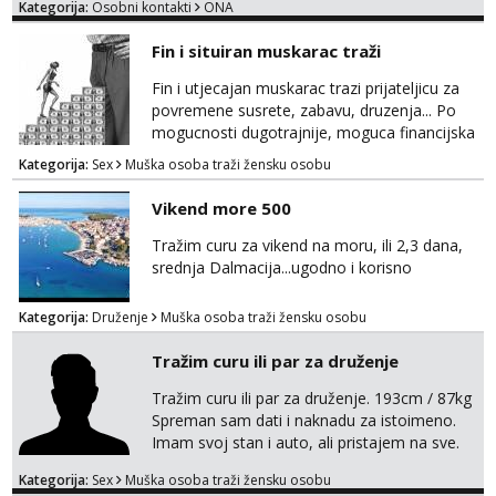
Kategorija:
Osobni kontakti
ONA
Fin i situiran muskarac traži
Fin i utjecajan muskarac trazi prijateljicu za
povremene susrete, zabavu, druzenja... Po
mogucnosti dugotrajnije, moguca financijska
potpora!
Kategorija:
Sex
Muška osoba traži žensku osobu
Vikend more 500
Tražim curu za vikend na moru, ili 2,3 dana,
srednja Dalmacija...ugodno i korisno
Kategorija:
Druženje
Muška osoba traži žensku osobu
Tražim curu ili par za druženje
Tražim curu ili par za druženje. 193cm / 87kg
Spreman sam dati i naknadu za istoimeno.
Imam svoj stan i auto, ali pristajem na sve.
Javite se na mail ispod, pa izmijenimo
Kategorija:
Sex
Muška osoba traži žensku osobu
brojeve. Molim Vas bez ponuda istog spola.