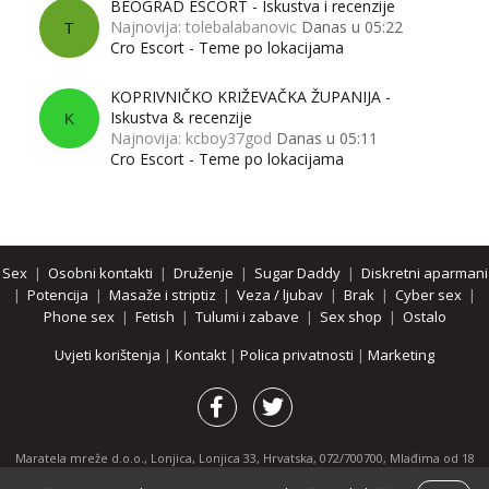
BEOGRAD ESCORT - Iskustva i recenzije
Najnovija: tolebalabanovic
Danas u 05:22
T
Cro Escort - Teme po lokacijama
KOPRIVNIČKO KRIŽEVAČKA ŽUPANIJA -
Iskustva & recenzije
K
Najnovija: kcboy37god
Danas u 05:11
Cro Escort - Teme po lokacijama
Sex
|
Osobni kontakti
|
Druženje
|
Sugar Daddy
|
Diskretni aparmani
|
Potencija
|
Masaže i striptiz
|
Veza / ljubav
|
Brak
|
Cyber sex
|
Phone sex
|
Fetish
|
Tulumi i zabave
|
Sex shop
|
Ostalo
Uvjeti korištenja
|
Kontakt
|
Polica privatnosti
|
Marketing
Maratela mreže d.o.o., Lonjica, Lonjica 33, Hrvatska, 072/700700, Mlađima od 18
godina zabranjeno je pregledavanje stranice i svih njenih dijelova.