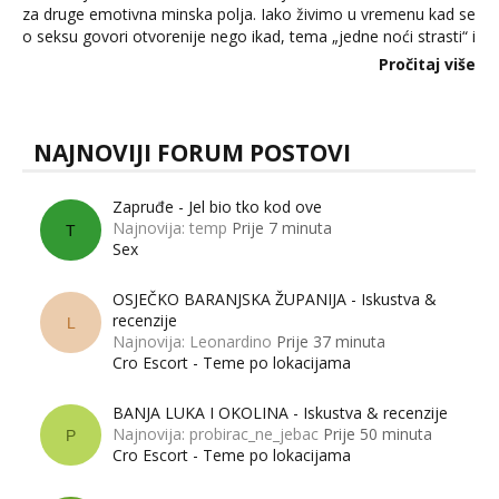
za druge emotivna minska polja. Iako živimo u vremenu kad se
o seksu govori otvorenije nego ikad, tema „jedne noći strasti“ i
dalje izaziva burne rasprave. Što zapravo misle žene, a što
Pročitaj više
muškarci? Jesu...
NAJNOVIJI FORUM POSTOVI
Zapruđe - Jel bio tko kod ove
Najnovija: temp
Prije 7 minuta
T
Sex
OSJEČKO BARANJSKA ŽUPANIJA - Iskustva &
recenzije
L
Najnovija: Leonardino
Prije 37 minuta
Cro Escort - Teme po lokacijama
BANJA LUKA I OKOLINA - Iskustva & recenzije
Najnovija: probirac_ne_jebac
Prije 50 minuta
P
Cro Escort - Teme po lokacijama