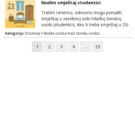
Nudim smještaj studentici
Tražim cimericu, odnosno mogu ponuditi
smještaj u zasebnoj sobi mlađoj ženskoj
osobi (studentici). Ako ti treba smještaj u ZG-
u, a ne želiš plaćati sobu i tako malo uštedjeti,
Kategorija:
Druženje
Muška osoba traži žensku osobu
javi se na mail.
1
2
3
4
...
23