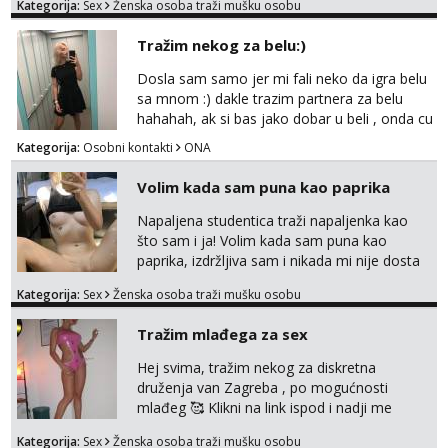
Kategorija:
Sex
Ženska osoba traži mušku osobu
na link ispod i nadji me tamo, cekam te!
Tražim nekog za belu:)
Dosla sam samo jer mi fali neko da igra belu
sa mnom :) dakle trazim partnera za belu
hahahah, ak si bas jako dobar u beli , onda cu
razmislit za dalje Klikni na link ispod i nadji me
Kategorija:
Osobni kontakti
ONA
tamo, cekam te!
Volim kada sam puna kao paprika
Napaljena studentica traži napaljenka kao
što sam i ja! Volim kada sam puna kao
paprika, izdržljiva sam i nikada mi nije dosta
seksa. Volim grubi seks i više puta dnevno
Kategorija:
Sex
Ženska osoba traži mušku osobu
bilo kad i bilo gdje zato se javi što prije da
me isprobaš Klikni na link ispod i nadji me
Tražim mlađega za sex
tamo, cekam te!
Hej svima, tražim nekog za diskretna
druženja van Zagreba , po mogućnosti
mlađeg 🥰 Klikni na link ispod i nadji me
tamo, cekam te!
Kategorija:
Sex
Ženska osoba traži mušku osobu