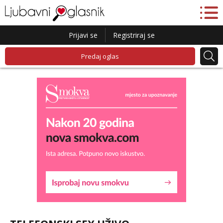
Prijavi se
Registriraj se
Predaj oglas
Lucija
Razgovaram :)
Tel:
064/677-677
- Kod: #136