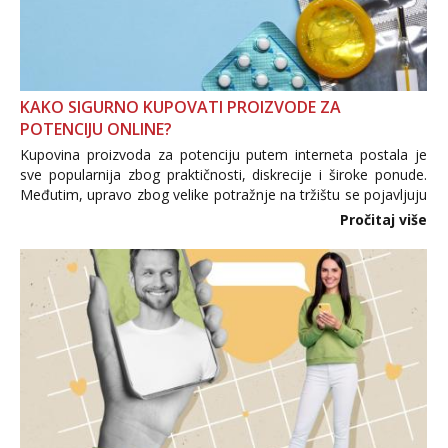
KAKO SIGURNO KUPOVATI PROIZVODE ZA
POTENCIJU ONLINE?
Kupovina proizvoda za potenciju putem interneta postala je
sve popularnija zbog praktičnosti, diskrecije i široke ponude.
Međutim, upravo zbog velike potražnje na tržištu se pojavljuju
i brojni krivotvoreni proizvodi, nepouzdane internetske
Pročitaj više
trgovine te proizvodi nepoznatog podrijetla. ...