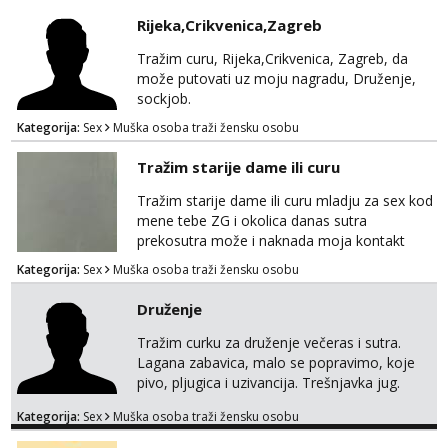
mauli772@proton.me
Rijeka,Crikvenica,Zagreb
Tražim curu, Rijeka,Crikvenica, Zagreb, da
može putovati uz moju nagradu, Druženje,
sockjob.
Kategorija:
Sex
Muška osoba traži žensku osobu
Tražim starije dame ili curu
Tražim starije dame ili curu mladju za sex kod
mene tebe ZG i okolica danas sutra
prekosutra može i naknada moja kontakt
WhatsApp SMS poziv prednosti imaju starije
Kategorija:
Sex
Muška osoba traži žensku osobu
091 2504 794
Druženje
Tražim curku za druženje večeras i sutra.
Lagana zabavica, malo se popravimo, koje
pivo, pljugica i uzivancija. Trešnjavka jug.
We're jammin' To think that jammin' was a
Kategorija:
Sex
Muška osoba traži žensku osobu
thing of the past We're jammin' And I hope
this jam is gonna last