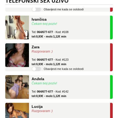
TELEFONSKI SEX UŽIVO
tel:0,93€ - mob:1,12€ min
Obavijesti me kada se oslobodi
Ivančica
Čekam tvoj poziv!
Tel:
064/677-677
- Kod: #108
tel:0,93€ - mob:1,12€ min
Zara
Razgovaram :)
Tel:
064/677-677
- Kod: #123
tel:0,93€ - mob:1,12€ min
Obavijesti me kada se oslobodi
Anđela
Čekam tvoj poziv!
Tel:
064/677-677
- Kod: #142
tel:0,93€ - mob:1,12€ min
Lucija
Razgovaram :)
Tel:
064/677-677
- Kod: #136