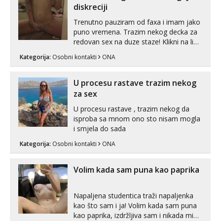
samostojeće itd. Nudim svakakva videa
diskreciji
seksa, puš...
Trenutno pauziram od faxa i imam jako
puno vremena. Trazim nekog decka za
redovan sex na duze staze! Klikni na link
ispod i nadji me tamo, cekam te!
Kategorija:
Osobni kontakti
ONA
U procesu rastave trazim nekog
za sex
U procesu rastave , trazim nekog da
isproba sa mnom ono sto nisam mogla
i smjela do sada
Kategorija:
Osobni kontakti
ONA
Volim kada sam puna kao paprika
Napaljena studentica traži napaljenka
kao što sam i ja! Volim kada sam puna
kao paprika, izdržljiva sam i nikada mi