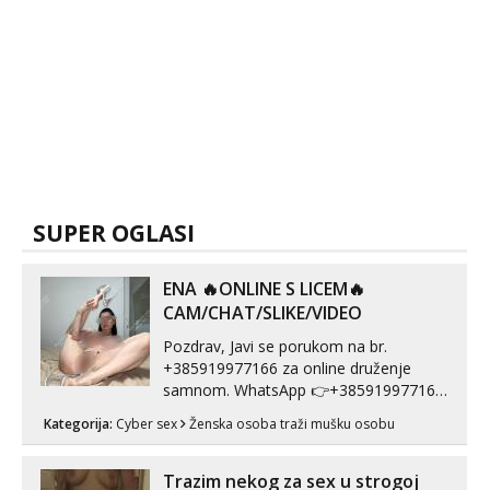
SUPER OGLASI
ENA 🔥ONLINE S LICEM🔥
CAM/CHAT/SLIKE/VIDEO
Pozdrav, Javi se porukom na br.
+385919977166 za online druženje
samnom. WhatsApp 👉+385919977166
Telegram 👉@enafriedrichkis Radim
Kategorija:
Cyber sex
Ženska osoba traži mušku osobu
videopozive s licem, solo i s partnerom,
kolegicama (Tina&Natali), razne
kombinacije halteri, haljine, štikle,
Trazim nekog za sex u strogoj