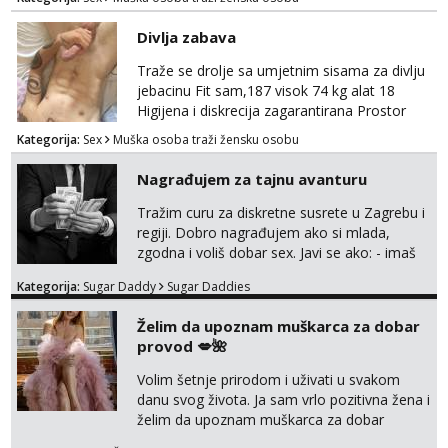
Divlja zabava
Traže se drolje sa umjetnim sisama za divlju
jebacinu Fit sam,187 visok 74 kg alat 18
Higijena i diskrecija zagarantirana Prostor
imam na području između Zadra i Šibenika
Kategorija:
Sex
Muška osoba traži žensku osobu
Kontakt watsap 0955406511 bez poziva
Nagrađujem za tajnu avanturu
Tražim curu za diskretne susrete u Zagrebu i
regiji. Dobro nagrađujem ako si mlada,
zgodna i voliš dobar sex. Javi se ako: - imaš
do 25 godina - imaš do 65 kg - imaš dugu
Kategorija:
Sugar Daddy
Sugar Daddies
kosu - se dobro ljubiš - si fleksibilna s
vremenom (jer ga nemam previše) i
Želim da upoznam muškarca za dobar
dostupna radnim danom (vikendi i noći su za
provod 💋🌺
obitelj) - vodiš brigu o zdravlju i koristiš
zaštitu Ne javljajte se: - debele - frajeri i
Volim šetnje prirodom i uživati u svakom
paro...
danu svog života. Ja sam vrlo pozitivna žena i
želim da upoznam muškarca za dobar
provod, naravno može i nešto više.💋🌺 Klikni