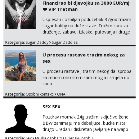
Financirao bi djevojku sa 3000 EUR/mj
❤️ VIP Tretman
Uspješan i ozbiljan poduzetnik 37god tražim
sugar babby na duže staze. Tražim curu za
druženje, zabavu, izlaske, putovanja i druge
lijepe stvari na obostranu korist. Ako si
Kategorija:
Sugar Daddy
Sugar Daddies
otvorena, komunikativna, zgodna i atraktivna
javi se na moj email:
U procesu rastave trazim nekog za
markodalic37@gmail.com
sex
U procesu rastave , trazim nekog da isproba
sa mnom ono sto nisam mogla i smjela do
sada
Kategorija:
Osobni kontakti
ONA
SEX SEX
Pozdrav momak 24g tražim isključivo žene
BBW zanimaju me debeljuce, bucke ništa
drugo Uredan i diskretan Javljanje na wapp
095 546 9915
Kategorija:
Sex
Muška osoba traži žensku osobu