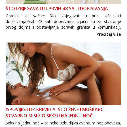
ŠTO IZBJEGAVATI U PRVIH 48 SATI DOPISIVANJA
Granice su važne: Što izbjegavati u prvih 48 sati
dopisivanjaPrvih 48 sati dopisivanja ključni su za stvaranje
prvog dojma i postavljanje zdravih granica u komunikaciji.
Važno je izbjeći prebrzo otkrivanje osobnih ili intimnih
Pročitaj više
informacija, jer nepoznata osoba još nije zaslužila to
povjerenje. Takođe...
ISPOVIJESTI IZ KREVETA: ŠTO ŽENE I MUŠKARCI
STVARNO MISLE O SEKSU NA JEDNU NOĆ
Seks na jednu noć – za neke uzbudljiva avantura bez obaveza,