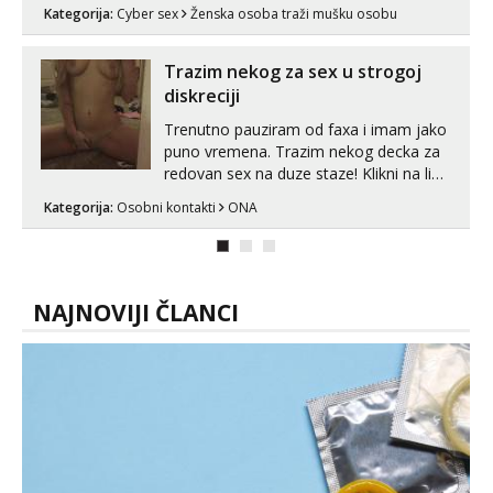
Telegram 👉@enafriedrichkis Radim
Kategorija:
Cyber sex
Ženska osoba traži mušku osobu
videopozive s licem, solo i s partnerom,
kolegicama (Tina&Natali), razne
kombinacije halteri, haljine, štikle,
Trazim nekog za sex u strogoj
samostojeće itd. Nudim svakakva videa
diskreciji
seksa, puš...
Trenutno pauziram od faxa i imam jako
puno vremena. Trazim nekog decka za
redovan sex na duze staze! Klikni na link
ispod i nadji me tamo, cekam te!
Kategorija:
Osobni kontakti
ONA
NAJNOVIJI ČLANCI