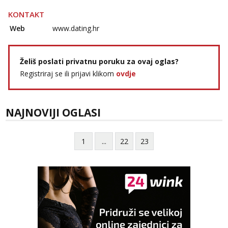
KONTAKT
Web
www.dating.hr
Želiš poslati privatnu poruku za ovaj oglas?
Registriraj se ili prijavi klikom
ovdje
NAJNOVIJI OGLASI
1
...
22
23