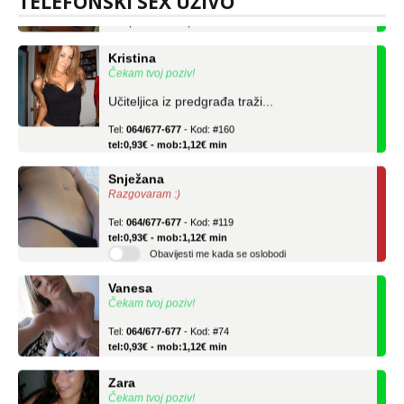
TELEFONSKI SEX UŽIVO
tel:0,93€ - mob:1,12€ min
Kristina
Čekam tvoj poziv!
Učiteljica iz predgrađa traži...
Tel:
064/677-677
- Kod: #160
tel:0,93€ - mob:1,12€ min
Snježana
Razgovaram :)
Tel:
064/677-677
- Kod: #119
tel:0,93€ - mob:1,12€ min
Obavijesti me kada se oslobodi
Vanesa
Čekam tvoj poziv!
Tel:
064/677-677
- Kod: #74
tel:0,93€ - mob:1,12€ min
Zara
Čekam tvoj poziv!