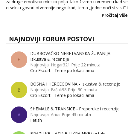
za druge emotivna minska polja. Iako živimo u vremenu kad se
o seksu govori otvorenije nego ikad, tema „jedne noći strasti“ i
dalje izaziva burne rasprave. Što zapravo misle žene, a što
Pročitaj više
muškarci? Jesu...
NAJNOVIJI FORUM POSTOVI
DUBROVAČKO NERETVANSKA ŽUPANIJA -
Iskustva & recenzije
H
Najnovija: Hogar321
Prije 22 minuta
Cro Escort - Teme po lokacijama
BOSNA I HERCEGOVINA - Iskustva & recenzije
Najnovija: Brčak98
Prije 30 minuta
B
Cro Escort - Teme po lokacijama
SHEMALE & TRANSICE - Preporuke i recenzije
Najnovija: Arius
Prije 43 minuta
A
Fetish
BRAZILKE, LATINE, UKRAINKE i ostale