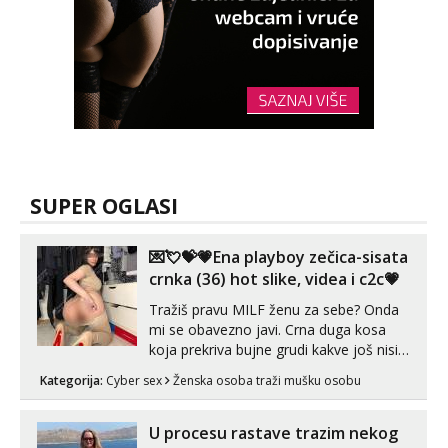
SUPER OGLASI
💌💘💝💗Ena playboy zečica-sisata
crnka (36) hot slike, videa i c2c💗
Tražiš pravu MILF ženu za sebe? Onda
mi se obavezno javi. Crna duga kosa
koja prekriva bujne grudi kakve još nisi
vidio, čista ŠESTICA! A usne? O usnama
Kategorija:
Cyber sex
Ženska osoba traži mušku osobu
bolje da ni ne pričam. Prave pune usne
koje će ti se urezati u pamćenje, jer
vjeruj mi, takve još nisi vidio. Uvijek sam
U procesu rastave trazim nekog