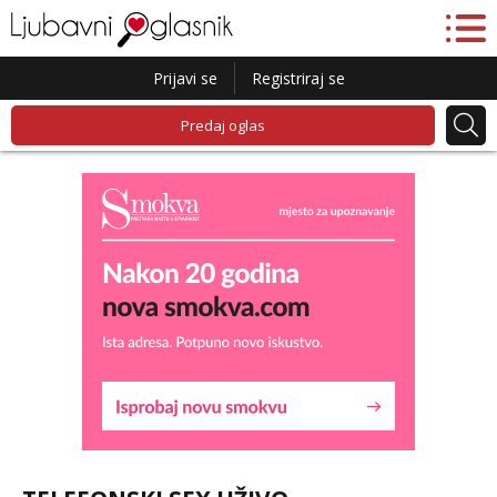
Prijavi se
Registriraj se
Predaj oglas
Maja
Čekam tvoj poziv!
Tel:
064/677-677
- Kod: #04