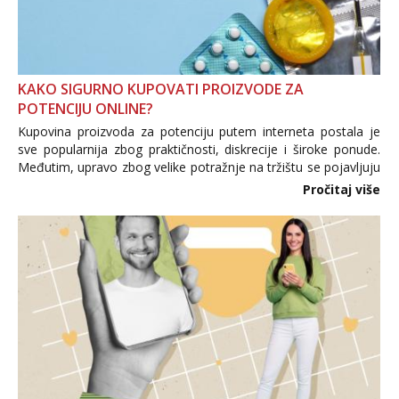
KAKO SIGURNO KUPOVATI PROIZVODE ZA
POTENCIJU ONLINE?
Kupovina proizvoda za potenciju putem interneta postala je
sve popularnija zbog praktičnosti, diskrecije i široke ponude.
Međutim, upravo zbog velike potražnje na tržištu se pojavljuju
i brojni krivotvoreni proizvodi, nepouzdane internetske
Pročitaj više
trgovine te proizvodi nepoznatog podrijetla. ...