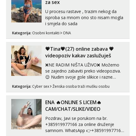
spremna za ONLOINE zabavu...
za sex
U procesu rastave , trazim nekog da
isproba sa mnom ono sto nisam mogla
i smjela do sada
Kategorija:
Osobni kontakti
ONA
💗Tina💗(27) online zabava 💗
videopoziv kakav zaslužuješ
❌NE RADIM NIŠTA UŽIVO❌ Možemo
se zajedno zabaviti preko videopoziva.
😉 Nudim svoje gole slikice i razne
videouradke. 🤩 Za online zabavu pošalji
Kategorija:
Cyber sex
Ženska osoba traži mušku osobu
poruku na Whatsapp, Telegram ili Viber.
😎 +385 91 912 3322 Za provjeru moje
autentičnosti možeš me vidjeti na
ENA 🔥ONLINE S LICEM🔥
videopozivu. 😉 S vama sam vec 5 ...
CAM/CHAT/SLIKE/VIDEO
Pozdrav, Javi se porukom na br.
+385919977166 za online druženje
samnom. WhatsApp 👉+385919977166