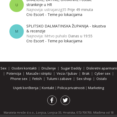
strankinje u HR
U
Najnovija: ustrajanzg35
Prije 49 minuta
Cro Escort - Teme po lokacijama
SPLITSKO DALMATINSKA ŽUPANIJA - Iskustva
& recenzije
M
Najnovija: Mrtvo puhalo
Danas u 19:55
Cro Escort - Teme po lokacijama
Sex
|
Osobni kontakti
|
Druženje
|
Sugar Daddy
|
Diskretni aparmani
|
Potencija
|
Masaže i striptiz
|
Veza / ljubav
|
Brak
|
Cyber sex
|
Phone sex
|
Fetish
|
Tulumi i zabave
|
Sex shop
|
Ostalo
Uvjeti korištenja
|
Kontakt
|
Polica privatnosti
|
Marketing
Maratela mreže d.o.o., Lonjica, Lonjica 33, Hrvatska, 072/700700, Mlađima od 18
godina zabranjeno je pregledavanje stranice i svih njenih dijelova.