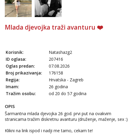
Tel:
064/677-677
- Kod: #119
tel:0,93€ - mob:1,12€ min
Obavijesti me kada se oslobodi
Mlada djevojka traži avanturu ❤️
Vanesa
Čekam tvoj poziv!
Tel:
064/677-677
- Kod: #74
tel:0,93€ - mob:1,12€ min
Korisnik:
Natashazg2
Zara
ID oglasa:
207416
Čekam tvoj poziv!
Oglas predan:
07.08.2026
Tel:
064/677-677
- Kod: #123
Broj prikazivanja:
176158
tel:0,93€ - mob:1,12€ min
Regija:
Hrvatska - Zagreb
Imam:
26 godina
Anđela
Tražim osobu:
od 20 do 57 godina
Čekam tvoj poziv!
Tel:
064/677-677
- Kod: #142
OPIS
tel:0,93€ - mob:1,12€ min
Šarmantna mlada djevojka 26 god. prvi put na ovakvim
stranicama tražim diskretnu avanturu (druženje, maženje, sex :)
Klikni na link ispod i nadji me tamo, cekam te!