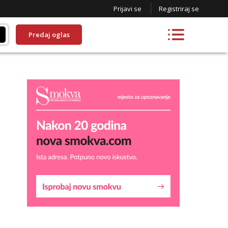
Prijavi se
Registriraj se
Predaj oglas
Liliana
Čekam tvoj poziv!