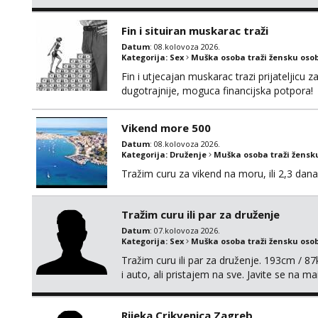
Fin i situiran muskarac traži
Datum
: 08.kolovoza 2026.
Kategorija:
Sex
Muška osoba traži žensku oso
Fin i utjecajan muskarac trazi prijateljic
dugotrajnije, moguca financijska potpora!
Vikend more 500
Datum
: 08.kolovoza 2026.
Kategorija:
Druženje
Muška osoba traži žensk
Tražim curu za vikend na moru, ili 2,3 dana
Tražim curu ili par za druženje
Datum
: 07.kolovoza 2026.
Kategorija:
Sex
Muška osoba traži žensku oso
Tražim curu ili par za druženje. 193cm / 
i auto, ali pristajem na sve. Javite se na 
spola. mauli772@proton.me
Rijeka,Crikvenica,Zagreb