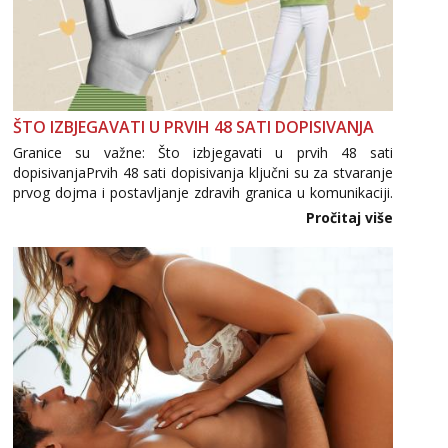
ŠTO IZBJEGAVATI U PRVIH 48 SATI DOPISIVANJA
Granice su važne: Što izbjegavati u prvih 48 sati
dopisivanjaPrvih 48 sati dopisivanja ključni su za stvaranje
prvog dojma i postavljanje zdravih granica u komunikaciji.
Važno je izbjeći prebrzo otkrivanje osobnih ili intimnih
Pročitaj više
informacija, jer nepoznata osoba još nije zaslužila to
povjerenje. Takođe...