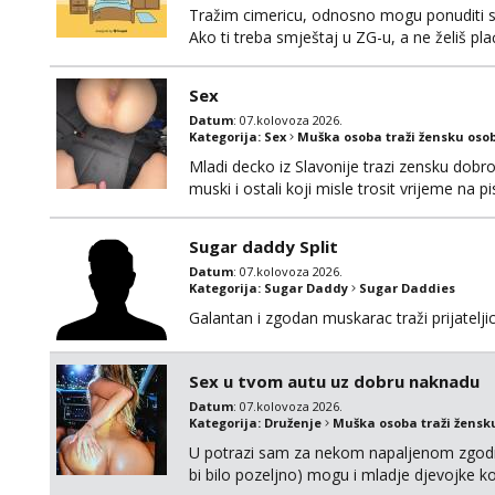
Tražim cimericu, odnosno mogu ponuditi sm
Ako ti treba smještaj u ZG-u, a ne želiš pla
Sex
Datum
: 07.kolovoza 2026.
Kategorija:
Sex
Muška osoba traži žensku oso
Mladi decko iz Slavonije trazi zensku dobr
muski i ostali koji misle trosit vrijeme na 
te punim negdje u mraku u tvom autu jav
Sugar daddy Split
Datum
: 07.kolovoza 2026.
Kategorija:
Sugar Daddy
Sugar Daddies
Galantan i zgodan muskarac traži prijatelj
Sex u tvom autu uz dobru naknadu
Datum
: 07.kolovoza 2026.
Kategorija:
Druženje
Muška osoba traži žensk
U potrazi sam za nekom napaljenom zgodno
bi bilo pozeljno) mogu i mladje djevojke k