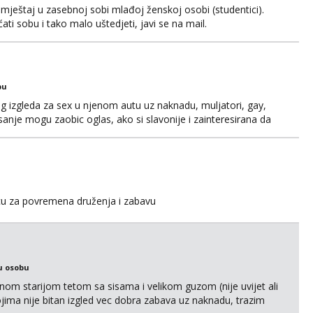
ještaj u zasebnoj sobi mlađoj ženskoj osobi (studentici).
ćati sobu i tako malo uštedjeti, javi se na mail.
bu
og izgleda za sex u njenom autu uz naknadu, muljatori, gay,
pisanje mogu zaobic oglas, ako si slavonije i zainteresirana da
i se na whatsapp porukom 098 199 1895.
icu za povremena druženja i zabavu
u osobu
m starijom tetom sa sisama i velikom guzom (nije uvijet ali
ojima nije bitan izgled vec dobra zabava uz naknadu, trazim