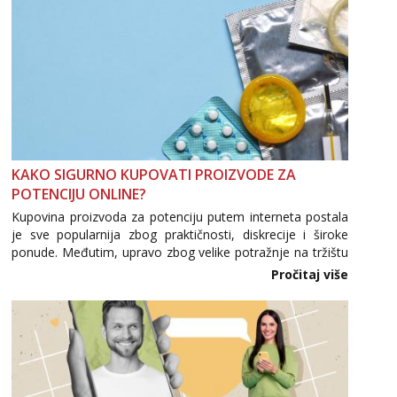
KAKO SIGURNO KUPOVATI PROIZVODE ZA
POTENCIJU ONLINE?
Kupovina proizvoda za potenciju putem interneta postala
je sve popularnija zbog praktičnosti, diskrecije i široke
ponude. Međutim, upravo zbog velike potražnje na tržištu
se pojavljuju i brojni krivotvoreni proizvodi, nepouzdane
Pročitaj više
internetske trgovine te proizvodi nepoznatog podrijetla. ...