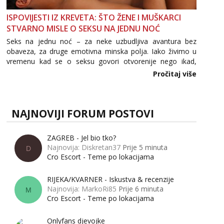
ISPOVIJESTI IZ KREVETA: ŠTO ŽENE I MUŠKARCI
STVARNO MISLE O SEKSU NA JEDNU NOĆ
Seks na jednu noć – za neke uzbudljiva avantura bez
obaveza, za druge emotivna minska polja. Iako živimo u
vremenu kad se o seksu govori otvorenije nego ikad,
tema „jedne noći strasti“ i dalje izaziva burne rasprave. Što
Pročitaj više
zapravo misle žene, a što muškarci? Jesu...
NAJNOVIJI FORUM POSTOVI
ZAGREB - Jel bio tko?
Najnovija: Diskretan37
Prije 5 minuta
D
Cro Escort - Teme po lokacijama
RIJEKA/KVARNER - Iskustva & recenzije
Najnovija: MarkoRi85
Prije 6 minuta
M
Cro Escort - Teme po lokacijama
Onlyfans djevojke