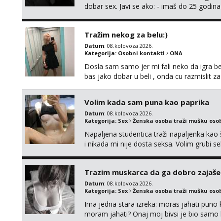
dobar sex. Javi se ako: - imaš do 25 godina
fleksibilna s vremenom (jer ga nemam previ
vodiš brigu o zdravlju i koristiš zaštitu Ne jav
Tražim nekog za belu:)
Datum
: 08.kolovoza 2026.
Kategorija:
Osobni kontakti
ONA
Dosla sam samo jer mi fali neko da igra be
bas jako dobar u beli , onda cu razmislit za
Volim kada sam puna kao paprika
Datum
: 08.kolovoza 2026.
Kategorija:
Sex
Ženska osoba traži mušku oso
Napaljena studentica traži napaljenka kao 
i nikada mi nije dosta seksa. Volim grubi sek
da me isprobaš Klikni na link ispod i nadji
Trazim muskarca da ga dobro zajaš
Datum
: 08.kolovoza 2026.
Kategorija:
Sex
Ženska osoba traži mušku oso
Ima jedna stara izreka: moras jahati puno ko
moram jahati? Onaj moj bivsi je bio samo ko