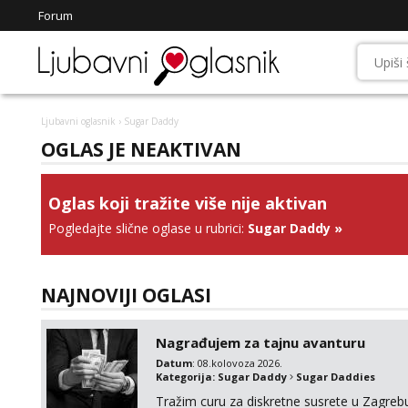
Forum
Ljubavni oglasnik
› Sugar Daddy
OGLAS JE NEAKTIVAN
Oglas koji tražite više nije aktivan
Pogledajte slične oglase u rubrici:
Sugar Daddy
»
NAJNOVIJI OGLASI
Nagrađujem za tajnu avanturu
Datum
: 08.kolovoza 2026.
Kategorija:
Sugar Daddy
Sugar Daddies
Tražim curu za diskretne susrete u Zagrebu