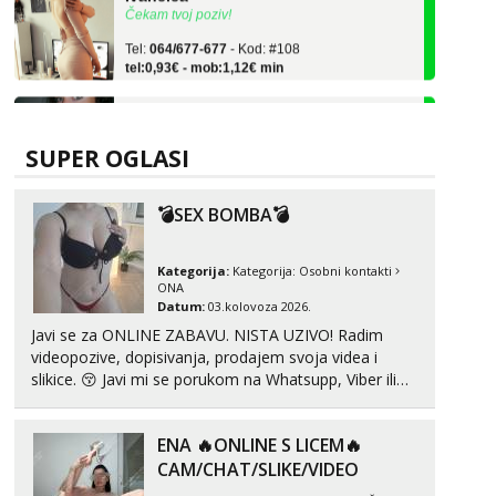
Tel:
064/677-677
- Kod: #108
tel:0,93€ - mob:1,12€ min
Zara
Čekam tvoj poziv!
Tel:
064/677-677
- Kod: #123
SUPER OGLASI
tel:0,93€ - mob:1,12€ min
Anđela
💣SEX BOMBA💣
Čekam tvoj poziv!
Tel:
064/677-677
- Kod: #142
Kategorija:
Kategorija:
Osobni kontakti
tel:0,93€ - mob:1,12€ min
ONA
Datum:
03.kolovoza 2026.
Liliana
Javi se za ONLINE ZABAVU. NISTA UZIVO! Radim
Čekam tvoj poziv!
videopozive, dopisivanja, prodajem svoja videa i
Tel:
064/677-677
- Kod: #69
slikice. 😚 Javi mi se porukom na Whatsupp, Viber ili
tel:0,93€ - mob:1,12€ min
Telegram. +385 91 723 0045
Kristina
ENA 🔥ONLINE S LICEM🔥
Razgovaram :)
CAM/CHAT/SLIKE/VIDEO
Učiteljica iz predgrađa traži...