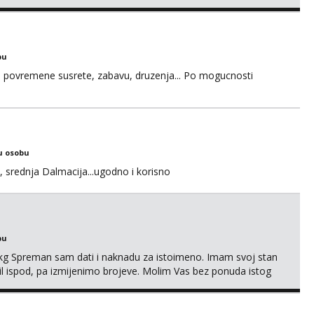
bu
u za povremene susrete, zabavu, druzenja... Po mogucnosti
u osobu
, srednja Dalmacija...ugodno i korisno
bu
87kg Spreman sam dati i naknadu za istoimeno. Imam svoj stan
mail ispod, pa izmijenimo brojeve. Molim Vas bez ponuda istog