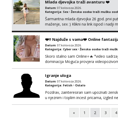
Mlada djevojka traži avanturu ❤️
Datum
: 07.kolovoza 2026.
Kategorija:
Sex
Ženska osoba traži mušku oso
Šarmantna mlada djevojka 26 god. prvi put
maženje, sex :) Klikni na link ispod i nadji
❤️‼️ Najduže s vama❤️ Online fantazij
Datum
: 07.kolovoza 2026.
Kategorija:
Cyber sex
Ženska osoba traži muš
Skoro stalno sam Online⭐🔥 °video sadrzaj 
dominacija Moguća provjera videopozivom,
100% prava i diskretna. Probaj me jednom
to ne radim. 0998785600 javljanje isklju
Igranje uloga
Datum
: 07.kolovoza 2026.
Kategorija:
Fetish
Ostalo
Pozdrav, zainteresiran sam upoznati zensku 
u njeznim i toplim incest pricama, izgled neb
na mail, viber, wapp ili zovite. Samo ozbiljn
«
1
2
3
4