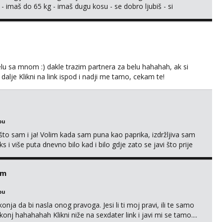
 - imaš do 65 kg - imaš dugu kosu - se dobro ljubiš - si
še) i dostupna radnim danom (vikendi i noći su za obitelj) -
ljajte se: - debele - frajeri i paro...
lu sa mnom :) dakle trazim partnera za belu hahahah, ak si
 dalje Klikni na link ispod i nadji me tamo, cekam te!
bu
što sam i ja! Volim kada sam puna kao paprika, izdržljiva sam
s i više puta dnevno bilo kad i bilo gdje zato se javi što prije
 me tamo, cekam te!
em
bu
nja da bi nasla onog pravoga. Jesi li ti moj pravi, ili te samo
nj hahahahah Klikni niže na sexdater link i javi mi se tamo....