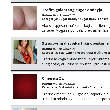
neku koja bi dosla po mene da se odemo s
molim samo ozbiljne da se javljaju one ko
Tražim galantnog sugar daddyja
Datum
: 07.kolovoza 2026.
Kategorija:
Sugar Daddy
Sugar Baby (zensko)
Ako si uspješan muškarac koji zna cijeniti l
za tebe. Mogu se pohvaliti prekrasnim lic
broj 4,a guza je, bez lažne skromnosti, pra
dugačkih dopisivanja, putovanja ili javnih po
Strastvena djevojka traži opuštanje
Datum
: 07.kolovoza 2026.
Kategorija:
Sex
Ženska osoba traži mušku oso
Tražim nekoga s kime mogu dijeliti intere
svog posla, ali volim se opustiti i provesti 
nemoram samo s prijateljima opustati ;) Kli
Cimericu Zg
Datum
: 07.kolovoza 2026.
Kategorija:
Diskretni aparmani
Apartmani
Tražim cimercu do 26 godina, zapadni dio z
treba biti mlada, zgodna, uredna, bez poro