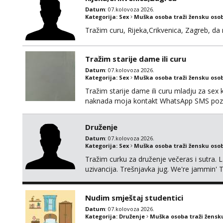
Datum
: 07.kolovoza 2026.
Kategorija:
Sex
Muška osoba traži žensku oso
Tražim curu, Rijeka,Crikvenica, Zagreb, d
Tražim starije dame ili curu
Datum
: 07.kolovoza 2026.
Kategorija:
Sex
Muška osoba traži žensku oso
Tražim starije dame ili curu mladju za sex
naknada moja kontakt WhatsApp SMS poziv
Druženje
Datum
: 07.kolovoza 2026.
Kategorija:
Sex
Muška osoba traži žensku oso
Tražim curku za druženje večeras i sutra. 
uzivancija. Trešnjavka jug. We're jammin' 
And I hope this jam is gonna last
Nudim smještaj studentici
Datum
: 07.kolovoza 2026.
Kategorija:
Druženje
Muška osoba traži žensk