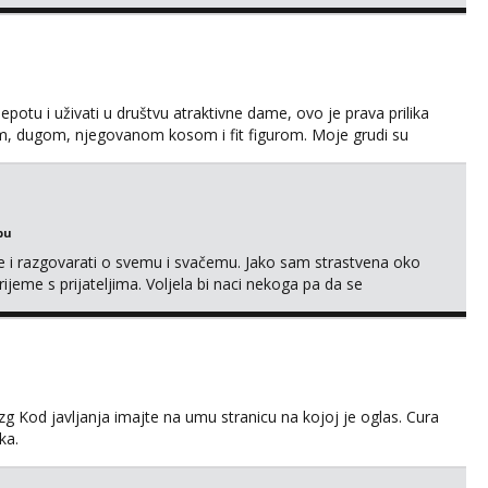
eksat negdje u mrak, prije seksa dobijes odmah na ruke,
je se pale na seks po mracnim parkinzima, sumarcima itd be...
jepotu i uživati u društvu atraktivne dame, ovo je prava prilika
em, dugom, njegovanom kosom i fit figurom. Moje grudi su
va top forma. Diskretno i opušteno druženje je moj stil, bez
javljivanja. Što nudim: - atraktivno i ugo...
bu
se i razgovarati o svemu i svačemu. Jako sam strastvena oko
vrijeme s prijateljima. Voljela bi naci nekoga pa da se
kni na link ispod i nadji me tamo, cekam te!
g Kod javljanja imajte na umu stranicu na kojoj je oglas. Cura
ka.