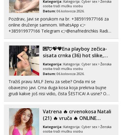
Kategorija:
Kategorija:
Cyber sex
Ženska
osoba traži mušku osobu
Tel:
064/677-677
- Kod: #160
Datum:
06.kolovoza 2026.
tel:0,93€ - mob:1,12€ min
Pozdrav, Javi se porukom na br. +385919977166 za
Obavijesti me kada se oslobodi
online druženje samnom. WhatsApp 👉
Monika
+385919977166 Telegram 👉@enafriedrichkis Radim
Čekam tvoj poziv!
videopozive s licem, solo i s partnerom, kolegicama
(Tina&Natali), razne kombinacije halteri, haljine,
Tel:
064/677-677
- Kod: #133
💌💘💝💗Ena playboy zečica-
štikle, samostojeće itd. Nudim svakakva videa seksa,
tel:0,93€ - mob:1,12€ min
puš...
sisata crnka (36) hot slike,
videa i c2c💗
Vanesa
Kategorija:
Kategorija:
Cyber sex
Ženska
Čekam tvoj poziv!
osoba traži mušku osobu
Datum:
06.kolovoza 2026.
Tel:
064/677-677
- Kod: #74
Tražiš pravu MILF ženu za sebe? Onda mi se
tel:0,93€ - mob:1,12€ min
obavezno javi. Crna duga kosa koja prekriva bujne
grudi kakve još nisi vidio, čista ŠESTICA! A usne? O
Ivančica
Čekam tvoj poziv!
usnama bolje da ni ne pričam. Prave pune usne koje
će ti se urezati u pamćenje, jer vjeruj mi, takve još
Tel:
064/677-677
- Kod: #108
Vatrena ‎️‍🔥 crvenokosa Natali
nisi vidio. Uvijek sam spremna za ONLOINE zabavu...
tel:0,93€ - mob:1,12€ min
(21) ‎️‍🔥 vruča‎ ️‍🔥 ONLINE
ZABAVA
Zara
Kategorija:
Kategorija:
Cyber sex
Ženska
Čekam tvoj poziv!
osoba traži mušku osobu