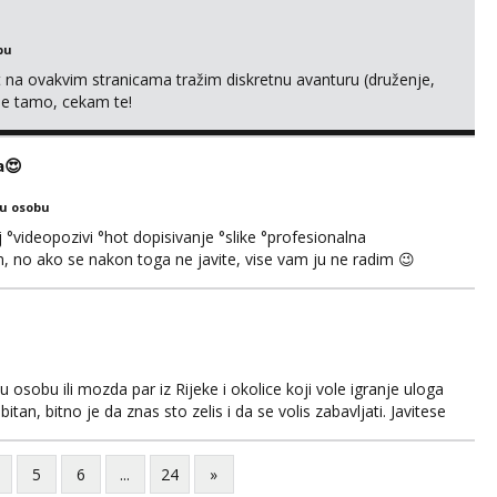
bu
 na ovakvim stranicama tražim diskretnu avanturu (druženje,
 me tamo, cekam te!
a😍
ku osobu
°videopozivi °hot dopisivanje °slike °profesionalna
 no ako se nakon toga ne javite, vise vam ju ne radim 😉
, nećeš moći bez mene 😜😇 Nemojte me pitati za uzivo, jer
čivo porukom na WhatsApp🩷
osobu ili mozda par iz Rijeke i okolice koji vole igranje uloga
itan, bitno je da znas sto zelis i da se volis zabavljati. Javitese
i, hvala
5
6
...
24
»