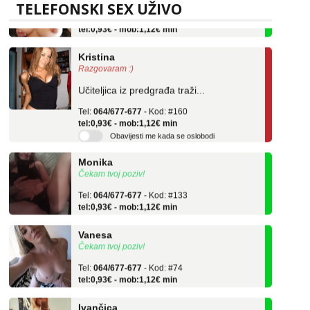
Tel:
064/677-677
- Kod: #69
TELEFONSKI SEX UŽIVO
tel:0,93€ - mob:1,12€ min
Kristina
Razgovaram :)
Učiteljica iz predgrađa traži...
Tel:
064/677-677
- Kod: #160
tel:0,93€ - mob:1,12€ min
Obavijesti me kada se oslobodi
Monika
Čekam tvoj poziv!
Tel:
064/677-677
- Kod: #133
tel:0,93€ - mob:1,12€ min
Vanesa
Čekam tvoj poziv!
Tel:
064/677-677
- Kod: #74
tel:0,93€ - mob:1,12€ min
Ivančica
Čekam tvoj poziv!