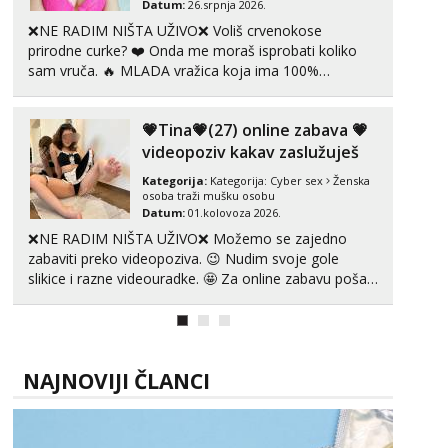
Datum:
26.srpnja 2026.
Tel:
064/677-677
- Kod: #123
❌NE RADIM NIŠTA UŽIVO❌ Voliš crvenokose
tel:0,93€ - mob:1,12€ min
prirodne curke? ❤️ Onda me moraš isprobati koliko
sam vruča.‎ ️‍🔥 MLADA vražica koja ima 100%
Anđela
prorodne grudi, 💦 Misli su mi uvijek prljave i u svemu
Čekam tvoj poziv!
vidim samo užitak. 💦 U mojoj raznolikoj ponudi
Tel:
064/677-677
- Kod: #142
💗Tina💗(27) online zabava 💗
možeš pranaći nešto po svojoj mjeri. Sexi videa s
tel:0,93€ - mob:1,12€ min
kolegica...
videopoziv kakav zaslužuješ
Kategorija:
Kategorija:
Cyber sex
Ženska
osoba traži mušku osobu
Datum:
01.kolovoza 2026.
❌NE RADIM NIŠTA UŽIVO❌ Možemo se zajedno
zabaviti preko videopoziva. 😉 Nudim svoje gole
slikice i razne videouradke. 🤩 Za online zabavu pošalji
poruku na Whatsapp, Telegram ili Viber. 😎 +385 91
912 3322 Za provjeru moje autentičnosti možeš me
vidjeti na videopozivu. 😉 S vama sam vec 5 ...
NAJNOVIJI ČLANCI