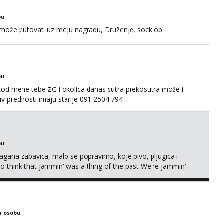
bu
a može putovati uz moju nagradu, Druženje, sockjob.
bu
 kod mene tebe ZG i okolica danas sutra prekosutra može i
 prednosti imaju starije 091 2504 794
bu
Lagana zabavica, malo se popravimo, koje pivo, pljugica i
To think that jammin' was a thing of the past We're jammin'
u osobu