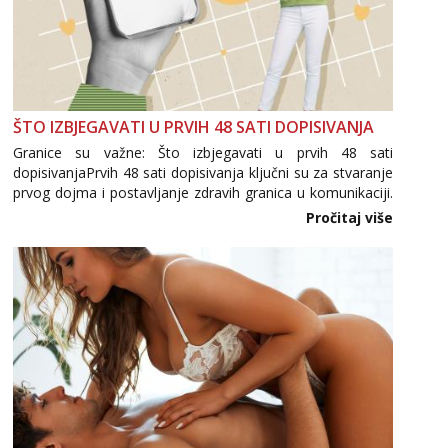
ŠTO IZBJEGAVATI U PRVIH 48 SATI DOPISIVANJA
Granice su važne: Što izbjegavati u prvih 48 sati
dopisivanjaPrvih 48 sati dopisivanja ključni su za stvaranje
prvog dojma i postavljanje zdravih granica u komunikaciji.
Važno je izbjeći prebrzo otkrivanje osobnih ili intimnih
Pročitaj više
informacija, jer nepoznata osoba još nije zaslužila to
povjerenje. Takođe...