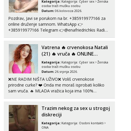
tel:0,93€ - mob:1,12€ min
Kategorija:
Kategorija:
Cyber sex
Ženska
osoba traži mušku osobu
Datum:
06.kolovoza 2026.
Anđela
Čekam tvoj poziv!
Pozdrav, Javi se porukom na br. +385919977166 za
online druženje samnom. WhatsApp 👉
Tel:
064/677-677
- Kod: #142
+385919977166 Telegram 👉@enafriedrichkis Radim
tel:0,93€ - mob:1,12€ min
videopozive s licem, solo i s partnerom, kolegicama
(Tina&Natali), razne kombinacije halteri, haljine,
Vatrena ‎️‍🔥 crvenokosa Natali
štikle, samostojeće itd. Nudim svakakva videa seksa,
puš...
(21) ‎️‍🔥 vruča‎ ️‍🔥 ONLINE
ZABAVA
Kategorija:
Kategorija:
Cyber sex
Ženska
osoba traži mušku osobu
Datum:
26.srpnja 2026.
❌NE RADIM NIŠTA UŽIVO❌ Voliš crvenokose
prirodne curke? ❤️ Onda me moraš isprobati koliko
sam vruča.‎ ️‍🔥 MLADA vražica koja ima 100%
prorodne grudi, 💦 Misli su mi uvijek prljave i u svemu
vidim samo užitak. 💦 U mojoj raznolikoj ponudi
Trazim nekog za sex u strogoj
možeš pranaći nešto po svojoj mjeri. Sexi videa s
kolegica...
diskreciji
Kategorija:
Kategorija:
Osobni kontakti
ONA