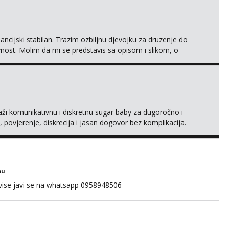
ncijski stabilan. Trazim ozbiljnu djevojku za druzenje do
ivnost. Molim da mi se predstavis sa opisom i slikom, o
raži komunikativnu i diskretnu sugar baby za dugoročno i
 povjerenje, diskrecija i jasan dogovor bez komplikacija.
naš što želiš – javi se privatno s kratkim opisom i
bu
 vise javi se na whatsapp 0958948506