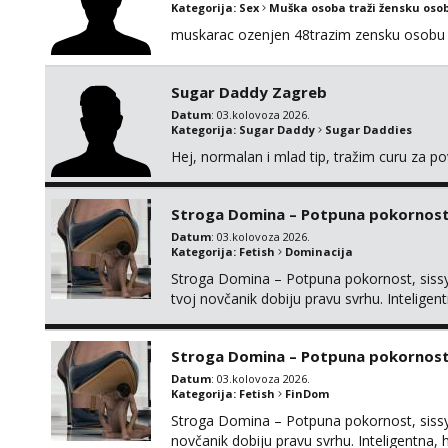
Kategorija:
Sex
Muška osoba traži žensku oso
muskarac ozenjen 48trazim zensku osobu 
Sugar Daddy Zagreb
Datum
: 03.kolovoza 2026.
Kategorija:
Sugar Daddy
Sugar Daddies
Hej, normalan i mlad tip, tražim curu za p
Stroga Domina – Potpuna pokornost, 
Datum
: 03.kolovoza 2026.
Kategorija:
Fetish
Dominacija
Stroga Domina – Potpuna pokornost, sissy 
tvoj novčanik dobiju pravu svrhu. Inteli
kontrolu nad tvojim umom i financijama. Zan
žude za strogim zapovijedima, sissy transfo
Stroga Domina – Potpuna pokornost,
Datum
: 03.kolovoza 2026.
Kategorija:
Fetish
FinDom
Stroga Domina – Potpuna pokornost, sissy 
novčanik dobiju pravu svrhu. Inteligentn