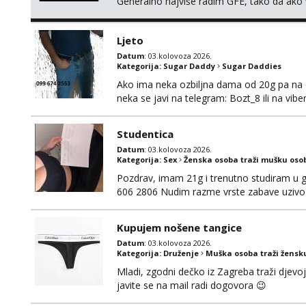
Generalno najviše radim GFE, tako da ako v
si pasati. Preferiram dugoročna druženja 
se nalaziš u ovome, javi mi se na WhatsApp 
Ljeto
Datum
: 03.kolovoza 2026.
Kategorija:
Sugar Daddy
Sugar Daddies
Ako ima neka ozbiljna dama od 20g pa na dal
neka se javi na telegram: Bozt_8 ili na vib
Studentica
Datum
: 03.kolovoza 2026.
Kategorija:
Sex
Ženska osoba traži mušku oso
Pozdrav, imam 21g i trenutno studiram u gr
606 2806 Nudim razme vrste zabave uzivo 
Kupujem nošene tangice
Datum
: 03.kolovoza 2026.
Kategorija:
Druženje
Muška osoba traži žensk
Mladi, zgodni dečko iz Zagreba traži djevo
javite se na mail radi dogovora 😉