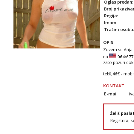
Oglas predan:
Broj prikaziva
Regija:
Imam:
Tražim osobu
OPIS
Zovem se Anja 
na
064/677
zato požuri dok
tel:0,46€ - mob
KONTAKT
E-mail
iv
Želiš posla
Registriraj s