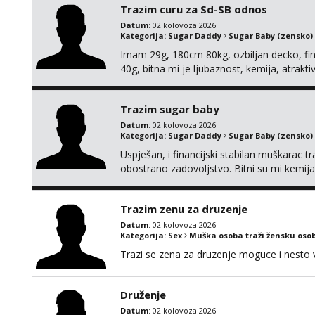
Trazim curu za Sd-SB odnos
Datum
: 02.kolovoza 2026.
Kategorija:
Sugar Daddy
Sugar Baby (zensko)
Imam 29g, 180cm 80kg, ozbiljan decko, fina
40g, bitna mi je ljubaznost, kemija, atrakt
nagradi mozemo preko emaila pricat.
Trazim sugar baby
Datum
: 02.kolovoza 2026.
Kategorija:
Sugar Daddy
Sugar Baby (zensko)
Uspješan, i financijski stabilan muškarac t
obostrano zadovoljstvo. Bitni su mi kemija,
Nagrada financijska se podrazumjeva. Ako z
fotografijom.
Trazim zenu za druzenje
Datum
: 02.kolovoza 2026.
Kategorija:
Sex
Muška osoba traži žensku oso
Trazi se zena za druzenje moguce i nesto
Druženje
Datum
: 02.kolovoza 2026.