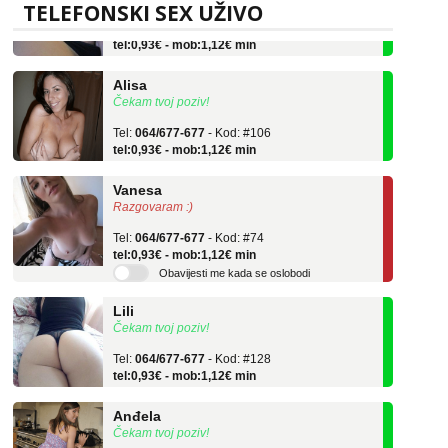
TELEFONSKI SEX UŽIVO
Tel:
064/677-677
- Kod: #119
tel:0,93€ - mob:1,12€ min
Alisa
Čekam tvoj poziv!
Tel:
064/677-677
- Kod: #106
tel:0,93€ - mob:1,12€ min
Vanesa
Razgovaram :)
Tel:
064/677-677
- Kod: #74
tel:0,93€ - mob:1,12€ min
Obavijesti me kada se oslobodi
Lili
Čekam tvoj poziv!
Tel:
064/677-677
- Kod: #128
tel:0,93€ - mob:1,12€ min
Anđela
Čekam tvoj poziv!
Tel:
064/677-677
- Kod: #142