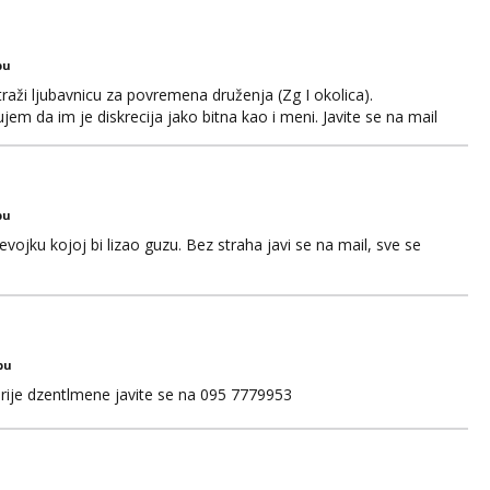
bu
aži ljubavnicu za povremena druženja (Zg I okolica).
em da im je diskrecija jako bitna kao i meni. Javite se na mail
bu
ojku kojoj bi lizao guzu. Bez straha javi se na mail, sve se
bu
rije dzentlmene javite se na 095 7779953