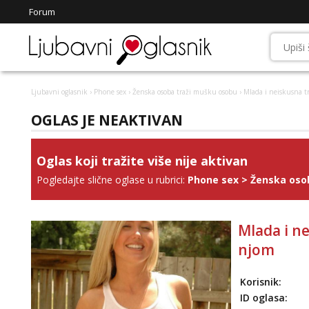
Forum
Ljubavni oglasnik
›
Phone sex
›
Ženska osoba traži mušku osobu
› Mlada i neiskusna tr
OGLAS JE NEAKTIVAN
Oglas koji tražite više nije aktivan
Pogledajte slične oglase u rubrici:
Phone sex
>
Ženska oso
Mlada i ne
njom
Korisnik:
ID oglasa: