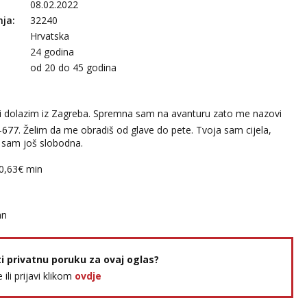
08.02.2022
nja:
32240
Hrvatska
24 godina
:
od 20 do 45 godina
i dolazim iz Zagreba. Spremna sam na avanturu zato me nazovi
-677
. Želim da me obradiš od glave do pete. Tvoja sam cijela,
 sam još slobodna.
:0,63€ min
an
ti privatnu poruku za ovaj oglas?
e ili prijavi klikom
ovdje