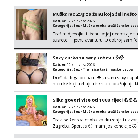
nad tvojim umom i financijama. Zanimaju me 
strogim zapovijedima, sissy transformacijom
Muškarac 29g za ženu koja želi nešt
Datum
: 02.kolovoza 2026.
Kategorija:
Sex
Muška osoba traži žensku oso
Tražim djevojku ili ženu kojoj nedostaje st
susrete ili ljetnu avanturu. U dobroj sam fo
Prvi kontakt porukom whatsapp, viber ili S
Hrvatske mobilan ! 𝗡𝗮𝗽𝗼𝗺𝗲𝗻𝗮 tražim s
Sexy curka za secy zabavu 💦💦
Datum
: 02.kolovoza 2026.
Kategorija:
Sex
Transica traži mušku osobu
Dođi da ti ga probam 👅 Ja sam sexy napalj
momke koji trebaju diskretno pražnjenje ki
Pozivi i poruke bez slike - nema odgovor
Slika govori vise od 1000 rijeci 💪💪💪
Datum
: 02.kolovoza 2026.
Kategorija:
Sex
Muška osoba traži žensku oso
Trazi se ženska osobu za druzenje i uzivanje
Zagrebu. Sportas 🙂 imam jos kondicije 🤣 
zainteresirane 😉!! I molim takoder da se ne