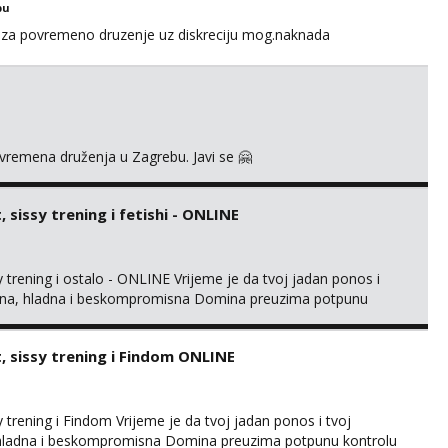
bu
za povremeno druzenje uz diskreciju mog.naknada
ovremena druženja u Zagrebu. Javi se 🤗
sissy trening i fetishi - ONLINE
trening i ostalo - ONLINE Vrijeme je da tvoj jadan ponos i
gentna, hladna i beskompromisna Domina preuzima potpunu
imaju me isključivo ozbiljni, solventni i poslušni subovi koji
rmacijom (rublje, elegancija) i potpunim psiholo...
 sissy trening i Findom ONLINE
trening i Findom Vrijeme je da tvoj jadan ponos i tvoj
a, hladna i beskompromisna Domina preuzima potpunu kontrolu