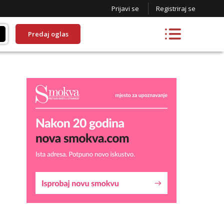
Prijavi se
Registriraj se
Predaj oglas
Snježana
Čekam tvoj poziv!