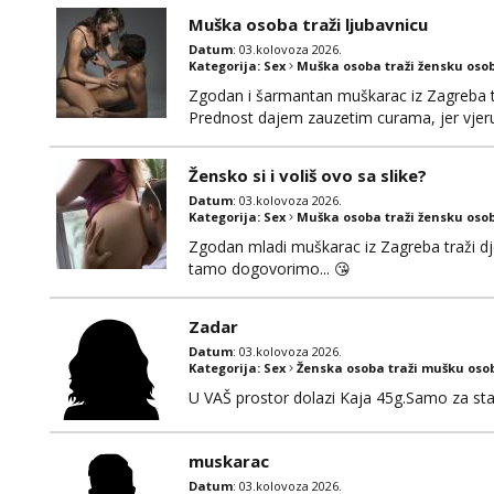
Muška osoba traži ljubavnicu
Datum
: 03.kolovoza 2026.
Kategorija:
Sex
Muška osoba traži žensku oso
Zgodan i šarmantan muškarac iz Zagreba tr
Prednost dajem zauzetim curama, jer vjeruj
gdje možemo započeti razgovor... 💋
Žensko si i voliš ovo sa slike?
Datum
: 03.kolovoza 2026.
Kategorija:
Sex
Muška osoba traži žensku oso
Zgodan mladi muškarac iz Zagreba traži djev
tamo dogovorimo... 😘
Zadar
Datum
: 03.kolovoza 2026.
Kategorija:
Sex
Ženska osoba traži mušku oso
U VAŠ prostor dolazi Kaja 45g.Samo za sta
muskarac
Datum
: 03.kolovoza 2026.