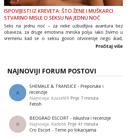
ISPOVIJESTI IZ KREVETA: ŠTO ŽENE I MUŠKARCI
STVARNO MISLE O SEKSU NA JEDNU NOĆ
Seks na jednu noć – za neke uzbudljiva avantura bez
obaveza, za druge emotivna minska polja. Iako živimo u
vremenu kad se o seksu govori otvorenije nego ikad,
tema „jedne noći strasti“ i dalje izaziva burne rasprave. Što
Pročitaj više
zapravo misle žene, a što muškarci? Jesu...
NAJNOVIJI FORUM POSTOVI
SHEMALE & TRANSICE - Preporuke i
recenzije
A
Najnovija: Azazel69
Prije 7 minuta
Fetish
BEOGRAD ESCORT - Iskustva i recenzije
Najnovija: Rade66
Prije 41 minuta
R
Cro Escort - Teme po lokacijama