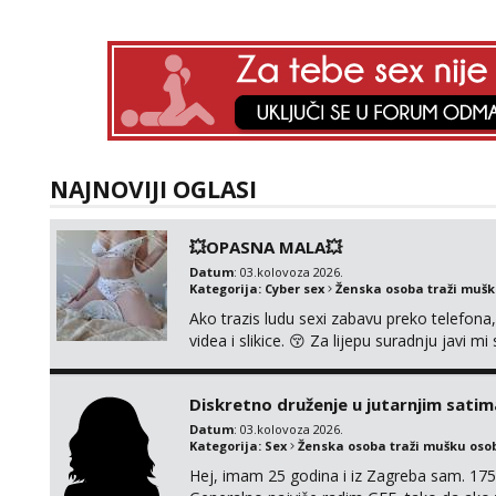
NAJNOVIJI OGLASI
💥OPASNA MALA💥
Datum
: 03.kolovoza 2026.
Kategorija:
Cyber sex
Ženska osoba traži muš
Ako trazis ludu sexi zabavu preko telefona
videa i slikice. 😚 Za lijepu suradnju javi
0045
Diskretno druženje u jutarnjim satim
Datum
: 03.kolovoza 2026.
Kategorija:
Sex
Ženska osoba traži mušku oso
Hej, imam 25 godina i iz Zagreba sam. 175