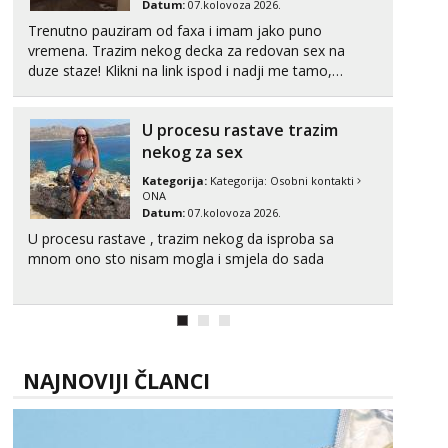
Datum:
07.kolovoza 2026.
Trenutno pauziram od faxa i imam jako puno
vremena. Trazim nekog decka za redovan sex na
duze staze! Klikni na link ispod i nadji me tamo,
cekam te!
U procesu rastave trazim
nekog za sex
Kategorija:
Kategorija:
Osobni kontakti
ONA
Datum:
07.kolovoza 2026.
U procesu rastave , trazim nekog da isproba sa
mnom ono sto nisam mogla i smjela do sada
NAJNOVIJI ČLANCI