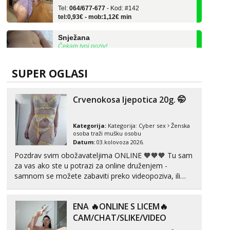
tel:0,93€ - mob:1,12€ min
Snježana
Čekam tvoj poziv!
Tel:
064/677-677
- Kod: #119
tel:0,93€ - mob:1,12€ min
SUPER OGLASI
Alisa
Čekam tvoj poziv!
Crvenokosa ljepotica 20g. 🤭
Tel:
064/677-677
- Kod: #106
tel:0,93€ - mob:1,12€ min
Kategorija:
Kategorija:
Cyber sex
Ženska
osoba traži mušku osobu
Vanesa
Datum:
03.kolovoza 2026.
Razgovaram :)
Pozdrav svim obožavateljima ONLINE 🧡🧡🧡 Tu sam
Tel:
064/677-677
- Kod: #74
za vas ako ste u potrazi za online druženjem -
tel:0,93€ - mob:1,12€ min
samnom se možete zabaviti preko videopoziva, ili
Obavijesti me kada se oslobodi
ako vam nisam dovoljna radim i u paru i trojci s
kolegicama, svaka je drugačija 😉 Radim i vruća
Lili
ENA 🔥ONLINE S LICEM🔥
tipkanja uz slike i hot line pozive. Za vas sam
Čekam tvoj poziv!
pripremila ...
CAM/CHAT/SLIKE/VIDEO
Tel:
064/677-677
- Kod: #128