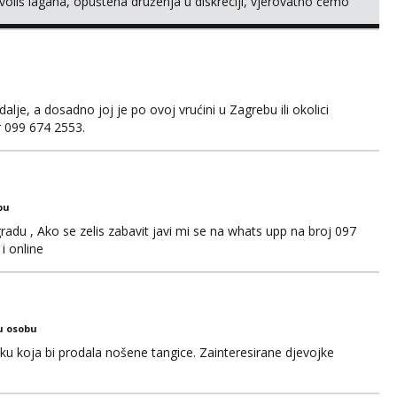
oliš lagana, opuštena druženja u diskreciji, vjerovatno ćemo
također, nisam zainteresirana za one and done susrete. Ako
sa nečime o sebi i tome što voliš seksualno za daljnji d...
je, a dosadno joj je po ovoj vrućini u Zagrebu ili okolici
er 099 674 2553.
bu
adu , Ako se zelis zabavit javi mi se na whats upp na broj 097
i online
u osobu
jku koja bi prodala nošene tangice. Zainteresirane djevojke