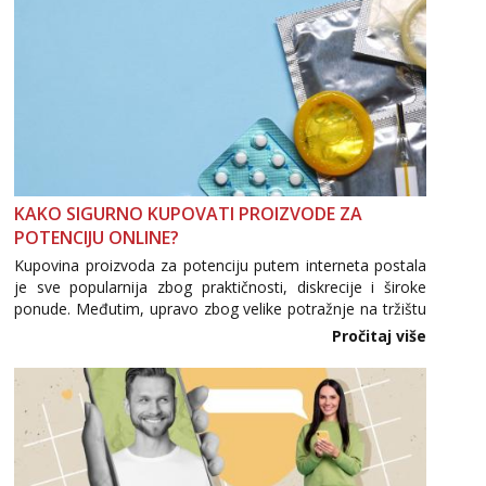
KAKO SIGURNO KUPOVATI PROIZVODE ZA
POTENCIJU ONLINE?
Kupovina proizvoda za potenciju putem interneta postala
je sve popularnija zbog praktičnosti, diskrecije i široke
ponude. Međutim, upravo zbog velike potražnje na tržištu
se pojavljuju i brojni krivotvoreni proizvodi, nepouzdane
Pročitaj više
internetske trgovine te proizvodi nepoznatog podrijetla. ...