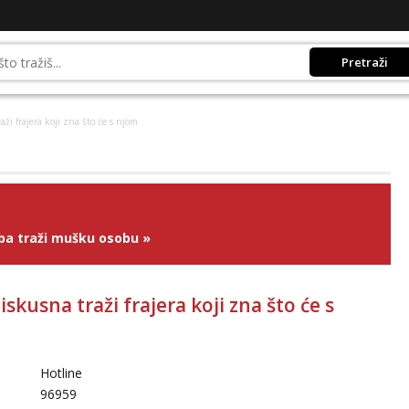
Pretraži
aži frajera koji zna što će s njom
ba traži mušku osobu
»
iskusna traži frajera koji zna što će s
Hotline
96959