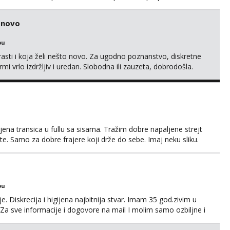
isključivo ozbiljni, solventni i poslušni subovi koji žude za
 (rublje, elegancija) i potpunim psihološkim treni...
o novo
bu
rasti i koja želi nešto novo. Za ugodno poznanstvo, diskretne
rmi vrlo izdržljiv i uredan. Slobodna ili zauzeta, dobrodošla.
MS, kasnije može poziv. Sl. Brod moj prostor Zagreb i ostatak
amo žene...
ena transica u fullu sa sisama. Tražim dobre napaljene strejt
te. Samo za dobre frajere koji drže do sebe. Imaj neku sliku.
a. Pojebi me Poruke WhatsApp: 0998667649
bu
. Diskrecija i higijena najbitnija stvar. Imam 35 god.zivim u
Za sve informacije i dogovore na mail I molim samo ozbiljne i
 javljaju muski!!! Pozdrav