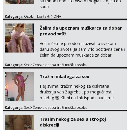
sa mnom ono sto nisam mogla i smjela do
sada
Kategorija:
Osobni kontakti
ONA
Želim da upoznam muškarca za dobar
provod 💋🌺
Volim šetnje prirodom i uživati u svakom
danu svog života. Ja sam vrlo pozitivna žena i
želim da upoznam muškarca za dobar
provod, naravno može i nešto više.💋🌺 Klikni
Kategorija:
Sex
Ženska osoba traži mušku osobu
na link ispod i nadji me tamo, cekam te!
Tražim mlađega za sex
Hej svima, tražim nekog za diskretna
druženja van Zagreba , po mogućnosti
mlađeg 🥰 Klikni na link ispod i nadji me
tamo, cekam te!
Kategorija:
Sex
Ženska osoba traži mušku osobu
Trazim nekog za sex u strogoj
diskreciji