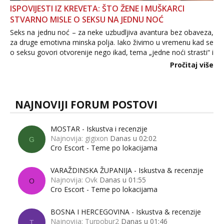
ISPOVIJESTI IZ KREVETA: ŠTO ŽENE I MUŠKARCI
STVARNO MISLE O SEKSU NA JEDNU NOĆ
Seks na jednu noć – za neke uzbudljiva avantura bez obaveza,
za druge emotivna minska polja. Iako živimo u vremenu kad se
o seksu govori otvorenije nego ikad, tema „jedne noći strasti“ i
dalje izaziva burne rasprave. Što zapravo misle žene, a što
Pročitaj više
muškarci? Jesu...
NAJNOVIJI FORUM POSTOVI
MOSTAR - Iskustva i recenzije
Najnovija: gigixon
Danas u 02:02
G
Cro Escort - Teme po lokacijama
VARAŽDINSKA ŽUPANIJA - Iskustva & recenzije
Najnovija: Ovk
Danas u 01:55
O
Cro Escort - Teme po lokacijama
BOSNA I HERCEGOVINA - Iskustva & recenzije
Najnovija: Turpobur2
Danas u 01:46
T