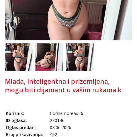
Mlada, inteligentna i prizemljena,
mogu biti dijamant u vašim rukama k
Korisnik:
Corinemoreau26
ID oglasa:
230146
Oglas predan:
08.06.2026
Broj prikazivanja:
492