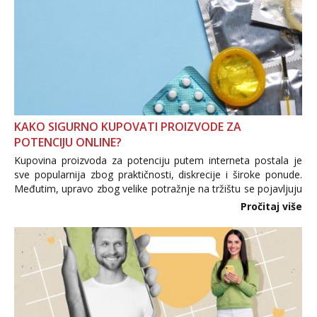
KAKO SIGURNO KUPOVATI PROIZVODE ZA
POTENCIJU ONLINE?
Kupovina proizvoda za potenciju putem interneta postala je
sve popularnija zbog praktičnosti, diskrecije i široke ponude.
Međutim, upravo zbog velike potražnje na tržištu se pojavljuju
i brojni krivotvoreni proizvodi, nepouzdane internetske
Pročitaj više
trgovine te proizvodi nepoznatog podrijetla. ...