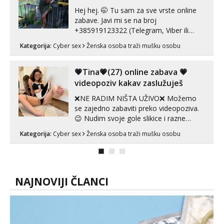
Hej hej. 🤭 Tu sam za sve vrste online
zabave. Javi mi se na broj
+385919123322 (Telegram, Viber ili
Whatsapp). 🤙 NE javljaj se na uzivo.
Kategorija:
Cyber sex
Ženska osoba traži mušku osobu
Hvala.
💗Tina💗(27) online zabava 💗
videopoziv kakav zaslužuješ
❌NE RADIM NIŠTA UŽIVO❌ Možemo
se zajedno zabaviti preko videopoziva.
😉 Nudim svoje gole slikice i razne
videouradke. 🤩 Za online zabavu pošalji
Kategorija:
Cyber sex
Ženska osoba traži mušku osobu
poruku na Whatsapp, Telegram ili Viber.
😎 +385 91 912 3322 Za provjeru moje
autentičnosti možeš me vidjeti na
videopozivu. 😉 S vama sam vec 5 ...
NAJNOVIJI ČLANCI