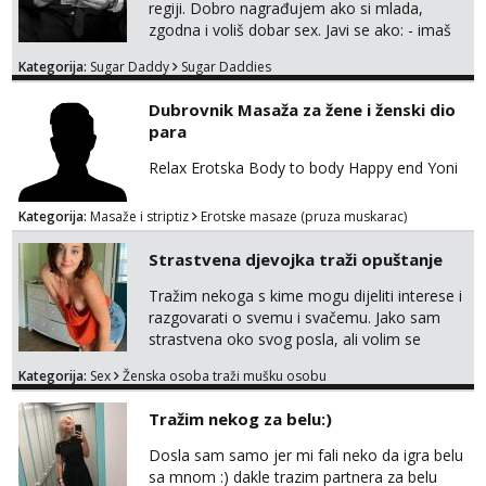
regiji. Dobro nagrađujem ako si mlada,
zgodna i voliš dobar sex. Javi se ako: - imaš
do 25 godina - imaš do 65 kg - imaš dugu
Kategorija:
Sugar Daddy
Sugar Daddies
kosu - se dobro ljubiš - si fleksibilna s
vremenom (jer ga nemam previše) i
Dubrovnik Masaža za žene i ženski dio
dostupna radnim danom (vikendi i noći su za
para
obitelj) - vodiš brigu o zdravlju i koristiš
zaštitu Ne javljajte se: - debele - frajeri i
Relax Erotska Body to body Happy end Yoni
paro...
Kategorija:
Masaže i striptiz
Erotske masaze (pruza muskarac)
Strastvena djevojka traži opuštanje
Tražim nekoga s kime mogu dijeliti interese i
razgovarati o svemu i svačemu. Jako sam
strastvena oko svog posla, ali volim se
opustiti i provesti vrijeme s prijateljima.
Kategorija:
Sex
Ženska osoba traži mušku osobu
Voljela bi naci nekoga pa da se nemoram
samo s prijateljima opustati ;) Klikni na link
Tražim nekog za belu:)
ispod i nadji me tamo, cekam te!
Dosla sam samo jer mi fali neko da igra belu
sa mnom :) dakle trazim partnera za belu