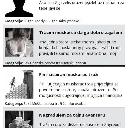
Ako si u Zg i zelis druzenje,izlet uz naknadu za
tebe javi se
Kategorija:
Sugar Daddy
Sugar Baby (zensko)
Trazim muskarca da ga dobro zajašem
Ima jedna stara izreka: moras jahati puno
konja da bi nasla onog pravoga. Jesi li ti moj
pravi, ili te samo moram jahati? Onaj moj
bivsi je bio samo konj hahahahah Klikni niže
Kategorija:
Sex
Ženska osoba traži mušku osobu
na sexdater link i javi mi se tamo....
Fin i situiran muskarac traži
Fin i utjecajan muskarac trazi prijateljicu za
povremene susrete, zabavu, druzenja... Po
mogucnosti dugotrajnije, moguca financijska
potpora!
Kategorija:
Sex
Muška osoba traži žensku osobu
Nagrađujem za tajnu avanturu
Tražim curu za diskretne susrete u Zagrebu i