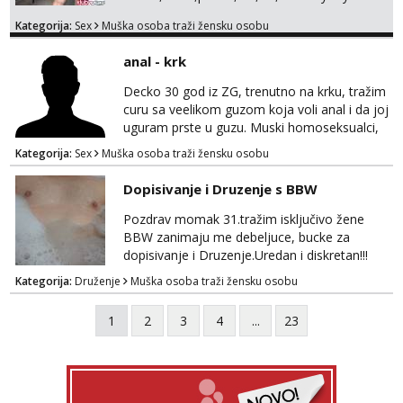
svemu možemo porazgovarati. Prostor
Kategorija:
Sex
Muška osoba traži žensku osobu
nemam ali ako smo za druženje možemo
nešto iskombinirati(auto,najam na dva sata)
anal - krk
Decko 30 god iz ZG, trenutno na krku, tražim
curu sa veelikom guzom koja voli anal i da joj
uguram prste u guzu. Muski homoseksualci,
parovi i transiči odjebite, ne zanimate me. Bilo
Kategorija:
Sex
Muška osoba traži žensku osobu
kakva placanja opcenito (gotovina) ili
unaprijed (aircash, paysafecard, bonovi) ne
Dopisivanje i Druzenje s BBW
dolaze u obzir. Javit se prvo porukom na
whatsapp 0958048882.
Pozdrav momak 31.tražim isključivo žene
BBW zanimaju me debeljuce, bucke za
dopisivanje i Druzenje.Uredan i diskretan!!!
Kategorija:
Druženje
Muška osoba traži žensku osobu
1
2
3
4
...
23