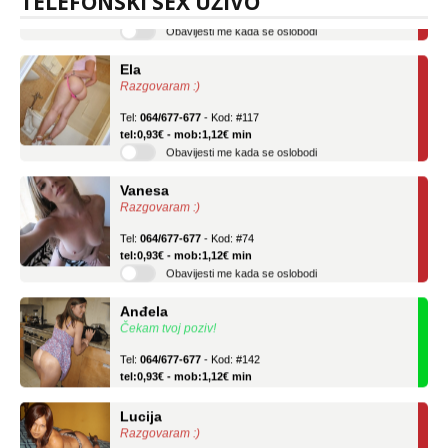
TELEFONSKI SEX UŽIVO
Obavijesti me kada se oslobodi
Ela
Razgovaram :)
Tel:
064/677-677
- Kod: #117
tel:0,93€ - mob:1,12€ min
Obavijesti me kada se oslobodi
Vanesa
Razgovaram :)
Tel:
064/677-677
- Kod: #74
tel:0,93€ - mob:1,12€ min
Obavijesti me kada se oslobodi
Anđela
Čekam tvoj poziv!
Tel:
064/677-677
- Kod: #142
tel:0,93€ - mob:1,12€ min
Lucija
Razgovaram :)
Tel:
064/677-677
- Kod: #136