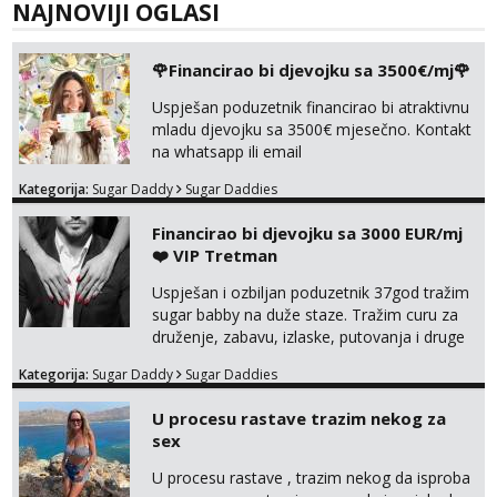
NAJNOVIJI OGLASI
🌹Financirao bi djevojku sa 3500€/mj🌹
Uspješan poduzetnik financirao bi atraktivnu
mladu djevojku sa 3500€ mjesečno. Kontakt
na whatsapp ili email
Kategorija:
Sugar Daddy
Sugar Daddies
Financirao bi djevojku sa 3000 EUR/mj
❤️ VIP Tretman
Uspješan i ozbiljan poduzetnik 37god tražim
sugar babby na duže staze. Tražim curu za
druženje, zabavu, izlaske, putovanja i druge
lijepe stvari na obostranu korist. Ako si
Kategorija:
Sugar Daddy
Sugar Daddies
otvorena, komunikativna, zgodna i atraktivna
javi se na moj email:
U procesu rastave trazim nekog za
markodalic37@gmail.com
sex
U procesu rastave , trazim nekog da isproba