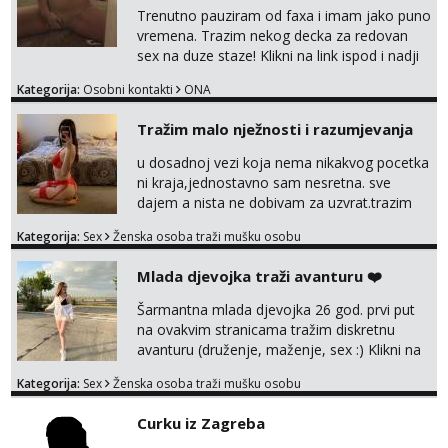
Trenutno pauziram od faxa i imam jako puno
vremena. Trazim nekog decka za redovan
sex na duze staze! Klikni na link ispod i nadji
me tamo, cekam te!
Kategorija:
Osobni kontakti
ONA
Tražim malo nježnosti i razumjevanja
u dosadnoj vezi koja nema nikakvog pocetka
ni kraja,jednostavno sam nesretna. sve
dajem a nista ne dobivam za uzvrat.trazim
muskarca koji ce zadovoljiti moje potrebe,ne
Kategorija:
Sex
Ženska osoba traži mušku osobu
trazim puno samo malo njeznosti i
razumjevanja. volim njezan seks i njezne
Mlada djevojka traži avanturu ❤️
poljupce po tijelu koji me jako
pale,obozavam kad muskarac preuzme
Šarmantna mlada djevojka 26 god. prvi put
kontrolu . javi se :) Klikni na link ispod i nadji
na ovakvim stranicama tražim diskretnu
me tamo, cekam te!
avanturu (druženje, maženje, sex :) Klikni na
link ispod i nadji me tamo, cekam te!
Kategorija:
Sex
Ženska osoba traži mušku osobu
Curku iz Zagreba