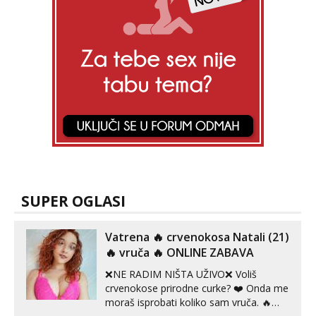
SUPER OGLASI
Vatrena ‎️‍🔥 crvenokosa Natali (21)
‎️‍🔥 vruča‎ ️‍🔥 ONLINE ZABAVA
❌NE RADIM NIŠTA UŽIVO❌ Voliš
crvenokose prirodne curke? ❤️ Onda me
moraš isprobati koliko sam vruča.‎ ️‍🔥