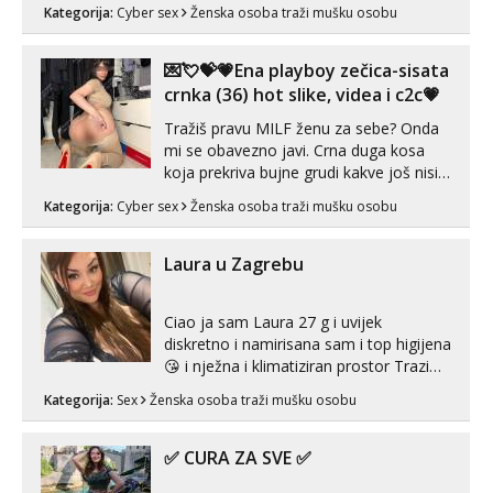
MLADA vražica koja ima 100%
Kategorija:
Cyber sex
Ženska osoba traži mušku osobu
prorodne grudi, 💦 Misli su mi uvijek
prljave i u svemu vidim samo užitak. 💦
U mojoj raznolikoj ponudi možeš
💌💘💝💗Ena playboy zečica-sisata
pranaći nešto po svojoj mjeri. Sexi videa
crnka (36) hot slike, videa i c2c💗
s kolegica...
Tražiš pravu MILF ženu za sebe? Onda
mi se obavezno javi. Crna duga kosa
koja prekriva bujne grudi kakve još nisi
vidio, čista ŠESTICA! A usne? O usnama
Kategorija:
Cyber sex
Ženska osoba traži mušku osobu
bolje da ni ne pričam. Prave pune usne
koje će ti se urezati u pamćenje, jer
vjeruj mi, takve još nisi vidio. Uvijek sam
Laura u Zagrebu
spremna za ONLOINE zabavu...
Ciao ja sam Laura 27 g i uvijek
diskretno i namirisana sam i top higijena
😘 i nježna i klimatiziran prostor Trazim
sex za nagradu Radim klasican sex
Kategorija:
Sex
Ženska osoba traži mušku osobu
Pusenje i gutanje sperme Erotsko rublje
imam uvijek Lizati me mozes i ljubiti po
tijelu Iskljucivo neradim analni !!! I
✅ CURA ZA SVE ✅
neljubim se Wha...