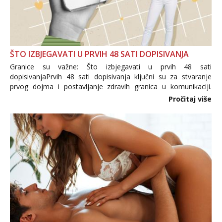
ŠTO IZBJEGAVATI U PRVIH 48 SATI DOPISIVANJA
Granice su važne: Što izbjegavati u prvih 48 sati
dopisivanjaPrvih 48 sati dopisivanja ključni su za stvaranje
prvog dojma i postavljanje zdravih granica u komunikaciji.
Važno je izbjeći prebrzo otkrivanje osobnih ili intimnih
Pročitaj više
informacija, jer nepoznata osoba još nije zaslužila to
povjerenje. Takođe...