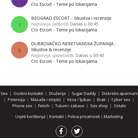
Cro Escort - Teme po lokacijama
BEOGRAD ESCORT - Iskustva i recenzije
Najnovija: Janbo00
Danas u 00:45
J
Cro Escort - Teme po lokacijama
DUBROVAČKO NERETVANSKA ŽUPANIJA -
Iskustva & recenzije
Q
Najnovija: qaywsxedc
Danas u 00:40
Cro Escort - Teme po lokacijama
Sex
|
Osobni kontakti
|
Druženje
|
Sugar Daddy
|
Diskretni aparmani
|
Potencija
|
Masaže i striptiz
|
Veza / ljubav
|
Brak
|
Cyber sex
|
Phone sex
|
Fetish
|
Tulumi i zabave
|
Sex shop
|
Ostalo
Uvjeti korištenja
|
Kontakt
|
Polica privatnosti
|
Marketing