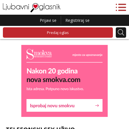
Prijavi se
Registriraj se
Predaj oglas
Lucija
Razgovaram :)
Tel:
064/677-677
- Kod: #136
tel:0,93€ - mob:1,12€ min