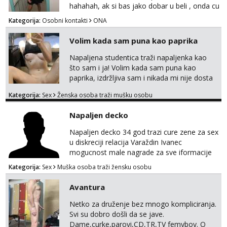
hahahah, ak si bas jako dobar u beli , onda cu
razmislit za dalje Klikni na link ispod i nadji me
Kategorija:
Osobni kontakti
ONA
tamo, cekam te!
Volim kada sam puna kao paprika
Napaljena studentica traži napaljenka kao
što sam i ja! Volim kada sam puna kao
paprika, izdržljiva sam i nikada mi nije dosta
seksa. Volim grubi seks i više puta dnevno
Kategorija:
Sex
Ženska osoba traži mušku osobu
bilo kad i bilo gdje zato se javi što prije da
me isprobaš Klikni na link ispod i nadji me
Napaljen decko
tamo, cekam te!
Napaljen decko 34 god trazi cure zene za sex
u diskreciji relacija Varaždin Ivanec
mogucnost male nagrade za sve iformacije
pisite na broj 098819637 pusa
Kategorija:
Sex
Muška osoba traži žensku osobu
Avantura
Netko za druženje bez mnogo kompliciranja.
Svi su dobro došli da se jave.
Dame,curke,parovi,CD,TR,TV femyboy. O