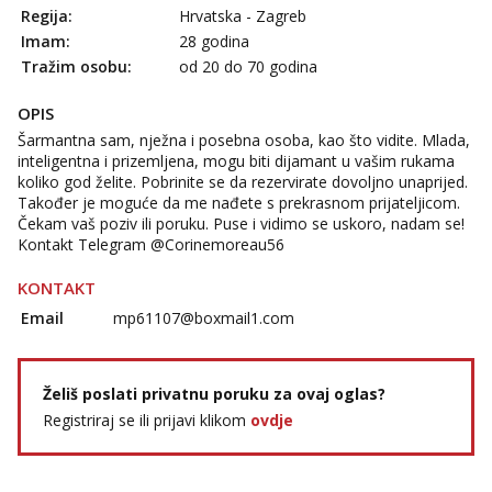
Regija:
Hrvatska - Zagreb
Imam:
28 godina
Tražim osobu:
od 20 do 70 godina
OPIS
Šarmantna sam, nježna i posebna osoba, kao što vidite. Mlada,
inteligentna i prizemljena, mogu biti dijamant u vašim rukama
koliko god želite. Pobrinite se da rezervirate dovoljno unaprijed.
Također je moguće da me nađete s prekrasnom prijateljicom.
Čekam vaš poziv ili poruku. Puse i vidimo se uskoro, nadam se!
Kontakt Telegram @Corinemoreau56
KONTAKT
Email
mp61107@boxmail1.com
Želiš poslati privatnu poruku za ovaj oglas?
Registriraj se ili prijavi klikom
ovdje