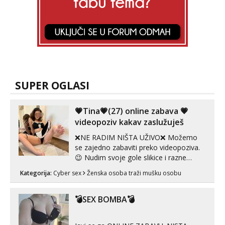
SUPER OGLASI
💗Tina💗(27) online zabava 💗
videopoziv kakav zaslužuješ
❌NE RADIM NIŠTA UŽIVO❌ Možemo
se zajedno zabaviti preko videopoziva.
😉 Nudim svoje gole slikice i razne
videouradke. 🤩 Za online zabavu pošalji
Kategorija:
Cyber sex
Ženska osoba traži mušku osobu
poruku na Whatsapp, Telegram ili Viber.
😎 +385 91 912 3322 Za provjeru moje
autentičnosti možeš me vidjeti na
💣SEX BOMBA💣
videopozivu. 😉 S vama sam vec 5 ...