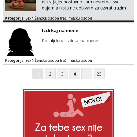
ni kraja,jednostavno sam nesretna. sve
dajem a nista ne dobivam za uzvrat.trazim
muskarca koji ce zadovoljiti moje potrebe,ne
Kategorija:
Sex
Ženska osoba traži mušku osobu
trazim puno samo malo njeznosti i
razumjevanja. volim njezan seks i njezne
Izdrkaj na mene
poljupce po tijelu koji me jako
pale,obozavam kad muskarac preuzme
Posalji kitu i izdrkaj na mene
kontrolu . javi se :) Klikni na link ispod i nadji
me tamo, cekam te!
Kategorija:
Sex
Ženska osoba traži mušku osobu
1
2
3
4
...
23