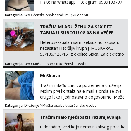
Pišite na whatsapp ili telegram 0989103797
Kategorija:
Sex
Ženska osoba traži mušku osobu
TRAŽIM MLAĐU ŽENU ZA SEX BEZ
TABUA U SUBOTU 08.08 NA VEČER
Heteroseksualan sam, seksualno iskusan,
nezasitan i izdržljiv krupniji MUŠKARAC
53/185/120/15. iz okolice Siska. Za diskretno
seksualno druženje U SUBOTU 08.08 NA
Kategorija:
Sex
Muška osoba traži žensku osobu
VEČER u ZAGREBU tražim MLAĐU ŽENU bez
obzira na vjeru, nacionalnost, bračni status i
Muškarac
udaljenost konkretno zainteresiranu za SEKS
bez TABUA i KONDOMA upotpunjen SEKS
Tražim mlađu curu za povremena druženja.
IGRAČKAMA od vibratora i umjetnih dilda do
Molim prvi kontakt na e-mail a onda se sve
analnih čepova raznih vel...
drugo lako i jednostavno dogovorimo. Može
sve u krugu od 100 km oko Zagreba
Kategorija:
Druženje
Muška osoba traži žensku osobu
Tražim malo nježnosti i razumjevanja
u dosadnoj vezi koja nema nikakvog pocetka