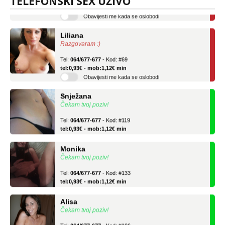
TELEFONSKI SEX UŽIVO
Obavijesti me kada se oslobodi
Liliana
Razgovaram :)
Tel:
064/677-677
- Kod: #69
tel:0,93€ - mob:1,12€ min
Obavijesti me kada se oslobodi
Snježana
Čekam tvoj poziv!
Tel:
064/677-677
- Kod: #119
tel:0,93€ - mob:1,12€ min
Monika
Čekam tvoj poziv!
Tel:
064/677-677
- Kod: #133
tel:0,93€ - mob:1,12€ min
Alisa
Čekam tvoj poziv!
Tel:
064/677-677
- Kod: #106