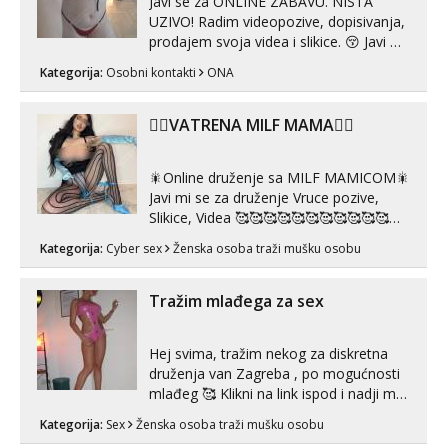
Javi se za ONLINE ZABAVU. NISTA
UZIVO! Radim videopozive, dopisivanja,
prodajem svoja videa i slikice. 😚 Javi mi
se porukom na Whatsupp, Viber ili
Kategorija:
Osobni kontakti
ONA
Telegram. +385 91 723 0045
❤️‍🔥VATRENA MILF MAMA❤️‍🔥
🎇Online druženje sa MILF MAMICOM🎇
Javi mi se za druženje Vruce pozive,
Slikice, Videa 🥰🥰🥰🥰🥰🥰🥰🥰🥰🥰🥰🥰
🥰 Solo ili sa partnerom ili kolegicama
Kategorija:
Cyber sex
Ženska osoba traži mušku osobu
Javi mi se porukom WhatsApp ili
Telegram WhatsApp 👉+385919977166
Telegram 👉@enafriedrichkis 🤬NE
Tražim mlađega za sex
RADIM SASTANKE I DRUZENJA UZIVO
🤬...
Hej svima, tražim nekog za diskretna
druženja van Zagreba , po mogućnosti
mlađeg 🥰 Klikni na link ispod i nadji me
tamo, cekam te!
Kategorija:
Sex
Ženska osoba traži mušku osobu