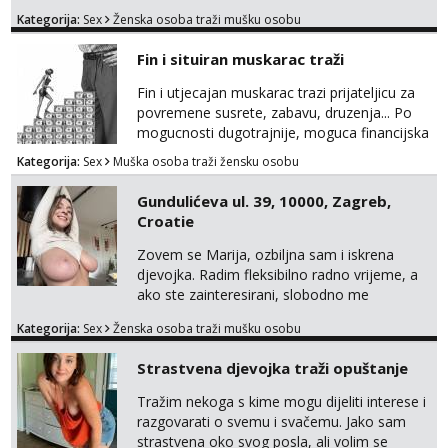
tamo, cekam te!
Kategorija:
Sex
Ženska osoba traži mušku osobu
Fin i situiran muskarac traži
Fin i utjecajan muskarac trazi prijateljicu za
povremene susrete, zabavu, druzenja... Po
mogucnosti dugotrajnije, moguca financijska
potpora!
Kategorija:
Sex
Muška osoba traži žensku osobu
Gundulićeva ul. 39, 10000, Zagreb,
Croatie
Zovem se Marija, ozbiljna sam i iskrena
djevojka. Radim fleksibilno radno vrijeme, a
ako ste zainteresirani, slobodno me
kontaktirajte na moj WhatsApp
Kategorija:
Sex
Ženska osoba traži mušku osobu
broj☎️:+385 92 451 2472
Strastvena djevojka traži opuštanje
Tražim nekoga s kime mogu dijeliti interese i
razgovarati o svemu i svačemu. Jako sam
strastvena oko svog posla, ali volim se