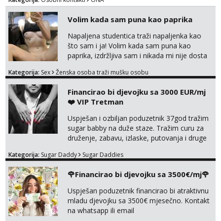
Čekam tvoj poziv!
tamo, cekam te!
Volim kada sam puna kao paprika
Tel:
064/677-677
- Kod: #135
tel:0,93€ - mob:1,12€ min
Napaljena studentica traži napaljenka kao
što sam i ja! Volim kada sam puna kao
Anita
paprika, izdržljiva sam i nikada mi nije dosta
Čekam tvoj poziv!
seksa. Volim grubi seks i više puta dnevno
Tel:
064/677-677
- Kod: #87
Kategorija:
Sex
Ženska osoba traži mušku osobu
bilo kad i bilo gdje zato se javi što prije da
tel:0,93€ - mob:1,12€ min
me isprobaš Klikni na link ispod i nadji me
Financirao bi djevojku sa 3000 EUR/mj
tamo, cekam te!
Zara
❤️ VIP Tretman
Čekam tvoj poziv!
Uspješan i ozbiljan poduzetnik 37god tražim
Tel:
064/677-677
- Kod: #123
sugar babby na duže staze. Tražim curu za
tel:0,93€ - mob:1,12€ min
druženje, zabavu, izlaske, putovanja i druge
lijepe stvari na obostranu korist. Ako si
Anđela
Kategorija:
Sugar Daddy
Sugar Daddies
otvorena, komunikativna, zgodna i atraktivna
Čekam tvoj poziv!
javi se na moj email:
🌹Financirao bi djevojku sa 3500€/mj🌹
Tel:
064/677-677
- Kod: #142
markodalic37@gmail.com
tel:0,93€ - mob:1,12€ min
Uspješan poduzetnik financirao bi atraktivnu
mladu djevojku sa 3500€ mjesečno. Kontakt
Mira
na whatsapp ili email
Čekam tvoj poziv!