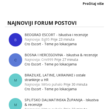
dalje izaziva burne rasprave. Što zapravo misle žene, a što
Pročitaj više
muškarci? Jesu...
NAJNOVIJI FORUM POSTOVI
BEOGRAD ESCORT - Iskustva i recenzije
Najnovija: Bg95
Prije 23 minuta
B
Cro Escort - Teme po lokacijama
BOSNA I HERCEGOVINA - Iskustva & recenzije
Najnovija: Crni999
Prije 27 minuta
C
Cro Escort - Teme po lokacijama
BRAZILKE, LATINE, UKRAINKE i ostale
strankinje u HR
M
Najnovija: Mrtvo puhalo
Prije 30 minuta
Cro Escort - Teme po lokacijama
SPLITSKO DALMATINSKA ŽUPANIJA - Iskustva
& recenzije
M