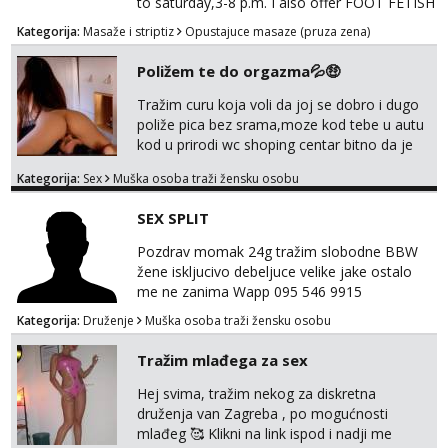
to saturday,3-8 p.m. I also offer FOOT FETISH
for lovers of beautiful feets👣👠👡👢 Calls
Kategorija:
Masaže i striptiz
Opustajuce masaze (pruza zena)
only,no messages! *NO SEX *PRIORITY IS
GIVEN TO REGULAR CLIENTS
Poližem te do orgazma💦🤑
Tražim curu koja voli da joj se dobro i dugo
poliže pica bez srama,moze kod tebe u autu
kod u prirodi wc shoping centar bitno da je
uzbudljivo i da si full diskretna i napaljena💦
Kategorija:
Sex
Muška osoba traži žensku osobu
jer nisam solo. Zgodan sam i diskretan,sliku
šaljem na wapp telegram..178 78kg.,javi se
SEX SPLIT
za brz dogovor Kontakt 0958759047
Pozdrav momak 24g tražim slobodne BBW
žene iskljucivo debeljuce velike jake ostalo
me ne zanima Wapp 095 546 9915
Kategorija:
Druženje
Muška osoba traži žensku osobu
Tražim mlađega za sex
Hej svima, tražim nekog za diskretna
druženja van Zagreba , po mogućnosti
mlađeg 🥰 Klikni na link ispod i nadji me