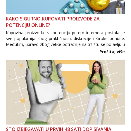
KAKO SIGURNO KUPOVATI PROIZVODE ZA
POTENCIJU ONLINE?
Kupovina proizvoda za potenciju putem interneta postala je
sve popularnija zbog praktičnosti, diskrecije i široke ponude.
Međutim, upravo zbog velike potražnje na tržištu se pojavljuju
i brojni krivotvoreni proizvodi, nepouzdane internetske
Pročitaj više
trgovine te proizvodi nepoznatog podrijetla. ...
ŠTO IZBJEGAVATI U PRVIH 48 SATI DOPISIVANJA