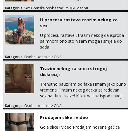
opustiti i provesti vrijeme s prijateljima.
Kategorija:
Sex
Ženska osoba traži mušku osobu
Voljela bi naci nekoga pa da se nemoram
samo s prijateljima opustati ;) Klikni na link
U procesu rastave trazim nekog za
ispod i nadji me tamo, cekam te!
sex
U procesu rastave , trazim nekog da isproba
sa mnom ono sto nisam mogla i smjela do
sada
Kategorija:
Osobni kontakti
ONA
Trazim nekog za sex u strogoj
diskreciji
Trenutno pauziram od faxa i imam jako puno
vremena. Trazim nekog decka za redovan
sex na duze staze! Klikni na link ispod i nadji
me tamo, cekam te!
Kategorija:
Osobni kontakti
ONA
Prodajem slike i video
Gole slike i video Prodajem nošene gačice