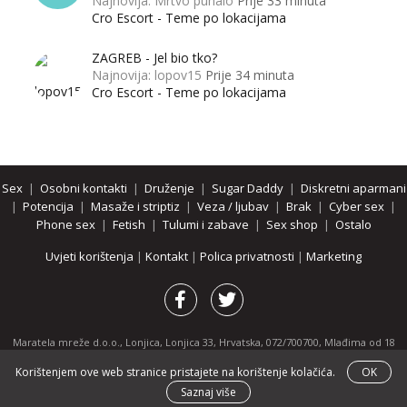
Najnovija: Mrtvo puhalo
Prije 33 minuta
Cro Escort - Teme po lokacijama
ZAGREB - Jel bio tko?
Najnovija: lopov15
Prije 34 minuta
Cro Escort - Teme po lokacijama
Sex
|
Osobni kontakti
|
Druženje
|
Sugar Daddy
|
Diskretni aparmani
|
Potencija
|
Masaže i striptiz
|
Veza / ljubav
|
Brak
|
Cyber sex
|
Phone sex
|
Fetish
|
Tulumi i zabave
|
Sex shop
|
Ostalo
Uvjeti korištenja
|
Kontakt
|
Polica privatnosti
|
Marketing
Maratela mreže d.o.o., Lonjica, Lonjica 33, Hrvatska, 072/700700, Mlađima od 18
godina zabranjeno je pregledavanje stranice i svih njenih dijelova.
Korištenjem ove web stranice pristajete na korištenje kolačića.
OK
Partnerski portali:
osobnikontakti.com
|
hotline.hr
|
ThePornDude.com
Saznaj više