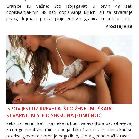
Granice su važne: Što izbjegavati u prvih 48 sati
dopisivanjaPrvih 48 sati dopisivanja ključni su za stvaranje
prvog dojma i postavljanje zdravih granica u komunikaciji.
Važno je izbjeći prebrzo otkrivanje osobnih ili intimnih
Pročitaj više
informacija, jer nepoznata osoba još nije zaslužila to
povjerenje. Takođe...
ISPOVIJESTI IZ KREVETA: ŠTO ŽENE I MUŠKARCI
STVARNO MISLE O SEKSU NA JEDNU NOĆ
Seks na jednu noć – za neke uzbudljiva avantura bez obaveza,
za druge emotivna minska polja. Iako živimo u vremenu kad se
o seksu govori otvorenije nego ikad, tema „jedne noći strasti“ i