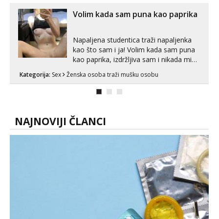
Volim kada sam puna kao paprika
Napaljena studentica traži napaljenka
kao što sam i ja! Volim kada sam puna
kao paprika, izdržljiva sam i nikada mi
nije dosta seksa. Volim grubi seks i više
Kategorija:
Sex
Ženska osoba traži mušku osobu
puta dnevno bilo kad i bilo gdje zato se
javi što prije da me isprobaš Klikni na
link ispod i nadji me tamo, cekam te!
NAJNOVIJI ČLANCI