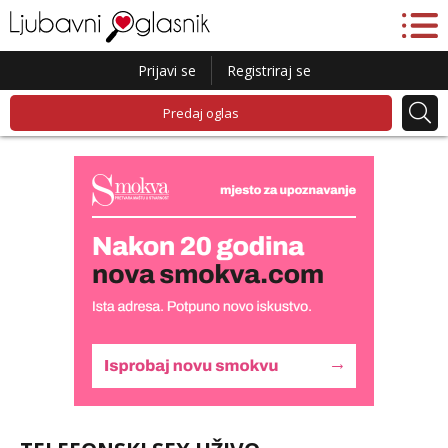
Prijavi se
Registriraj se
Predaj oglas
Lucija
Razgovaram :)
Tel:
064/677-677
- Kod: #136
tel:0,93€ - mob:1,12€ min