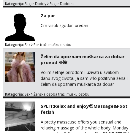
Kategorija:
Sugar Daddy
Sugar Daddies
Tel:
064/677-677
- Kod: #72
tel:0,93€ - mob:1,12€ min
Za par
Crn visok zgodan uredan
Kategorija:
Sex
Par traži mušku osobu
Želim da upoznam muškarca za dobar
provod 💋🌺
Volim šetnje prirodom i uživati u svakom
danu svog života. Ja sam vrlo pozitivna žena i
želim da upoznam muškarca za dobar
provod, naravno može i nešto više.💋🌺 Klikni
Kategorija:
Sex
Ženska osoba traži mušku osobu
na link ispod i nadji me tamo, cekam te!
SPLIT:Relax and enjoy😉Massage&Foot
fetish
A pretty masseuse offers you sensual and
relaxing massage of the whole body. Monday