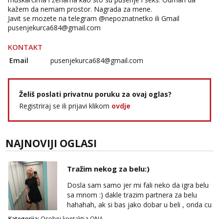
kažem da nemam prostor. Nagrada za mene.
Snježana
Javit se mozete na telegram @nepoznatnetko ili Gmail
Čekam tvoj poziv!
pusenjekurca684@gmail.com
Tel:
064/677-677
- Kod: #119
tel:0,93€ - mob:1,12€ min
KONTAKT
Email
pusenjekurca684@gmail.com
Monika
Čekam tvoj poziv!
Tel:
064/677-677
- Kod: #133
tel:0,93€ - mob:1,12€ min
Želiš poslati privatnu poruku za ovaj oglas?
Registriraj se ili prijavi klikom
ovdje
Alisa
Čekam tvoj poziv!
Tel:
064/677-677
- Kod: #106
NAJNOVIJI OGLASI
tel:0,93€ - mob:1,12€ min
Vanesa
Tražim nekog za belu:)
Čekam tvoj poziv!
Dosla sam samo jer mi fali neko da igra belu
Tel:
064/677-677
- Kod: #74
sa mnom :) dakle trazim partnera za belu
tel:0,93€ - mob:1,12€ min
hahahah, ak si bas jako dobar u beli , onda cu
razmislit za dalje Klikni na link ispod i nadji me
Žana
Kategorija:
Osobni kontakti
ONA