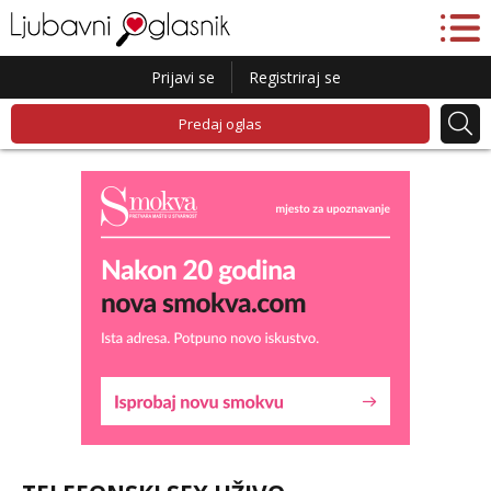
Prijavi se
Registriraj se
Predaj oglas
Liliana
Razgovaram :)
Tel:
064/677-677
- Kod: #69
tel:0,93€ - mob:1,12€ min