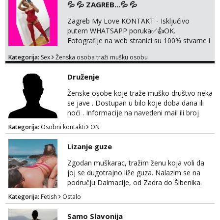
💦 💦 ZAGREB...💦 💦
Zagreb My Love KONTAKT - Isključivo
putem WHATSAPP poruka✅️👍OK.
Fotografije na web stranici su 100% stvarne i
moje. ❤️ 🥰 stariji gospoda su također
Kategorija:
Sex
Ženska osoba traži mušku osobu
dobrodošli! Ali informacije ću vam poslati
samo putem WhatsAppa. ❗️❗️❗️ Samo u mom
Druženje
stanu; čista kupaonica i ručnici za vas prije ili
poslije masaže, nalazim se u centru grada. 🚫
Ženske osobe koje traže muško društvo neka
NE POZIVI ,❌️ NE SEXCAM, ❌️NE
se jave . Dostupan u bilo koje doba dana ili
SEXCHATTING🚫...
noći . Informacije na navedeni mail ili broj
mobitela.
Kategorija:
Osobni kontakti
ON
Lizanje guze
Zgodan muškarac, tražim ženu koja voli da
joj se dugotrajno liže guza. Nalazim se na
području Dalmacije, od Zadra do Šibenika.
Kategorija:
Fetish
Ostalo
Samo Slavonija