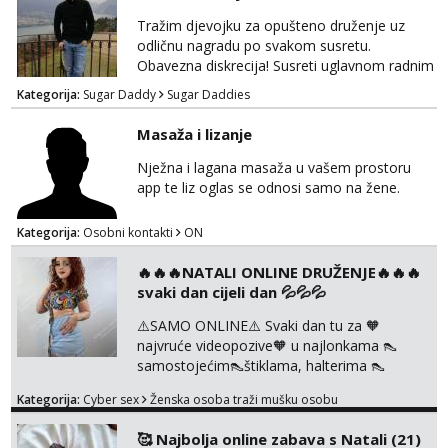
Tražim djevojku za opušteno druženje uz
odličnu nagradu po svakom susretu.
Obavezna diskrecija! Susreti uglavnom radnim
danima tijekom dana ali nije uvjet. Samo
Kategorija:
Sugar Daddy
Sugar Daddies
Slavonija. osmarios984@gmail.com
Masaža i lizanje
Nježna i lagana masaža u vašem prostoru
app te liz oglas se odnosi samo na žene.
Kategorija:
Osobni kontakti
ON
🔥🔥🔥NATALI ONLINE DRUŽENJE🔥🔥🔥
svaki dan cijeli dan 💦💦💦
⚠️SAMO ONLINE⚠️ Svaki dan tu za 🧡
najvruće videopozive🧡 u najlonkama 👠
samostojećim👠štiklama, halterima 👠
školarka👠 tajnica ili ostalo po željama i
Kategorija:
Cyber sex
Ženska osoba traži mušku osobu
dogovoru 🧡 Dopisivanja hot chat🧡 o
svakakvim fetišima, ulogama i seksi temama
🥰 Najbolja online zabava s Natali (21)
🧡 Videa🧡 solo squirt, razne anal igračke,