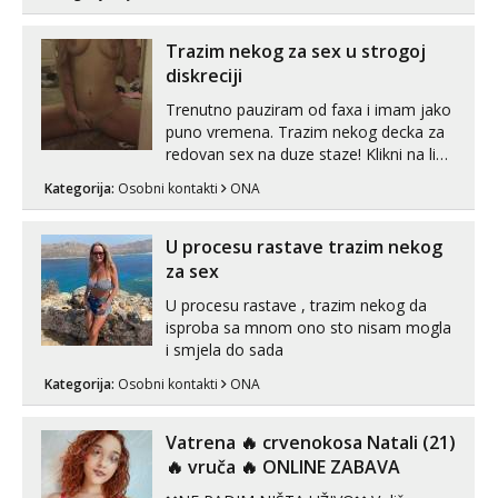
Hvala.
Trazim nekog za sex u strogoj
diskreciji
Trenutno pauziram od faxa i imam jako
puno vremena. Trazim nekog decka za
redovan sex na duze staze! Klikni na link
ispod i nadji me tamo, cekam te!
Kategorija:
Osobni kontakti
ONA
U procesu rastave trazim nekog
za sex
U procesu rastave , trazim nekog da
isproba sa mnom ono sto nisam mogla
i smjela do sada
Kategorija:
Osobni kontakti
ONA
Vatrena ‎️‍🔥 crvenokosa Natali (21)
‎️‍🔥 vruča‎ ️‍🔥 ONLINE ZABAVA