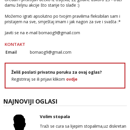
damu željnu akcije što starije to slađe :)
Možemo igrati apsolutno po tvojim pravilima fleksibilan sam i
pristajem na sve, smještaj imam i jak nagon za sve i svašta :*
Javiti se na e-mail
bornaog9@gmail.com
KONTAKT
Email
bornaog9@gmail.com
Želiš poslati privatnu poruku za ovaj oglas?
Registriraj se ili prijavi klikom
ovdje
NAJNOVIJI OGLASI
Volim stopala
Traži se cura sa lijepim stopalima,uz diskretan