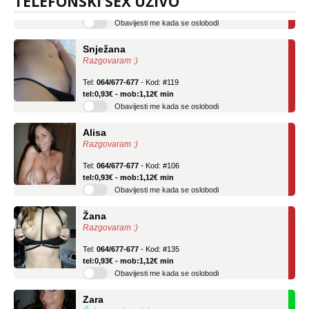
TELEFONSKI SEX UŽIVO
Obavijesti me kada se oslobodi
Snježana
Razgovaram :)
Tel:
064/677-677
- Kod: #119
tel:0,93€ - mob:1,12€ min
Obavijesti me kada se oslobodi
Alisa
Razgovaram :)
Tel:
064/677-677
- Kod: #106
tel:0,93€ - mob:1,12€ min
Obavijesti me kada se oslobodi
Žana
Razgovaram :)
Tel:
064/677-677
- Kod: #135
tel:0,93€ - mob:1,12€ min
Obavijesti me kada se oslobodi
Zara
Čekam tvoj poziv!