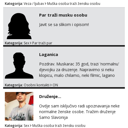
💪💪
Kategorija:
Veza / ljubav
Muška osoba traži žensku osobu
Par traži musku osobu
Javit se sa slikom i opisom!
Kategorija:
Sex
Par traži par
Laganica
Pozdrav. Muskarac 35 god, trazi 'normalnu'
djevojku za druzenje. Napravimo si neku
klopicu, malo chilamo, neki filmic, lagano
upoznavanje, bez obaveza. Izgled mi nije
Kategorija:
Osobni kontakti
ON
pretjerano bitan koliko iznutra. Bucke se
slobodno jave jer sam i sam takav. Medo
Druženje...
brundo xD Budi pristojna i dobra, za sve
ostale cemo lako. Zagreb.
Ovdje sam isključivo radi upoznavanja neke
normalne ženske osobe. Tražim druženje
Samo Slavonija
Kategorija:
Sex
Muška osoba traži žensku osobu