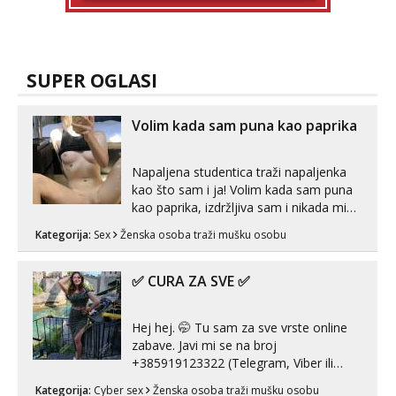
SUPER OGLASI
Volim kada sam puna kao paprika
Napaljena studentica traži napaljenka
kao što sam i ja! Volim kada sam puna
kao paprika, izdržljiva sam i nikada mi
nije dosta seksa. Volim grubi seks i više
Kategorija:
Sex
Ženska osoba traži mušku osobu
puta dnevno bilo kad i bilo gdje zato se
javi što prije da me isprobaš Klikni na
link ispod i nadji me tamo, cekam te!
✅ CURA ZA SVE ✅
Hej hej. 🤭 Tu sam za sve vrste online
zabave. Javi mi se na broj
+385919123322 (Telegram, Viber ili
Whatsapp). 🤙 NE javljaj se na uzivo.
Kategorija:
Cyber sex
Ženska osoba traži mušku osobu