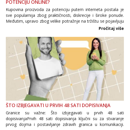
POTENCIJU ONLINE?
Kupovina proizvoda za potenciju putem interneta postala je
sve popularnija zbog praktičnosti, diskrecije i široke ponude.
Međutim, upravo zbog velike potražnje na tržištu se pojavljuju
i brojni krivotvoreni proizvodi, nepouzdane internetske
Pročitaj više
trgovine te proizvodi nepoznatog podrijetla. ...
ŠTO IZBJEGAVATI U PRVIH 48 SATI DOPISIVANJA
Granice su važne: Što izbjegavati u prvih 48 sati
dopisivanjaPrvih 48 sati dopisivanja ključni su za stvaranje
prvog dojma i postavljanje zdravih granica u komunikaciji.