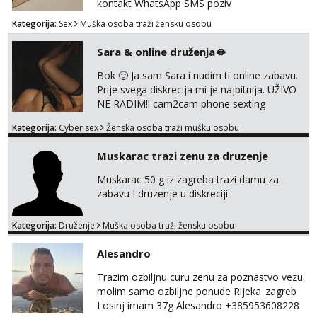
Naravno njegovanog i galantn...
kontakt WhatsApp SMS poziv
Kategorija:
Sex
Muška osoba traži žensku osobu
Sara & online druženja🫦
Bok 🙂 Ja sam Sara i nudim ti online zabavu.
Prije svega diskrecija mi je najbitnija. UŽIVO
NE RADIM!! cam2cam phone sexting
squirting anal slike i videa razne igrice s
Kategorija:
Cyber sex
Ženska osoba traži mušku osobu
partnerom ili partnericom te naši porno
uradci. Javi se porukom na wapp i zakaži svoj
Muskarac trazi zenu za druzenje
termin. P.S. tražit ćeš me još 🫠💦
Muskarac 50 g iz zagreba trazi damu za
zabavu I druzenje u diskreciji
Kategorija:
Druženje
Muška osoba traži žensku osobu
Alesandro
Trazim ozbiljnu curu zenu za poznastvo vezu
molim samo ozbiljne ponude Rijeka_zagreb
Losinj imam 37g Alesandro +385953608228