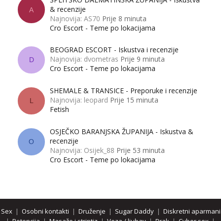
& recenzije
A
Najnovija: AS70
Prije 8 minuta
Cro Escort - Teme po lokacijama
BEOGRAD ESCORT - Iskustva i recenzije
Najnovija: dvometras
Prije 9 minuta
D
Cro Escort - Teme po lokacijama
SHEMALE & TRANSICE - Preporuke i recenzije
Najnovija: leopard
Prije 15 minuta
L
Fetish
OSJEČKO BARANJSKA ŽUPANIJA - Iskustva &
recenzije
O
Najnovija: Osijek_88
Prije 53 minuta
Cro Escort - Teme po lokacijama
Sex
|
Osobni kontakti
|
Druženje
|
Sugar Daddy
|
Diskretni aparmani