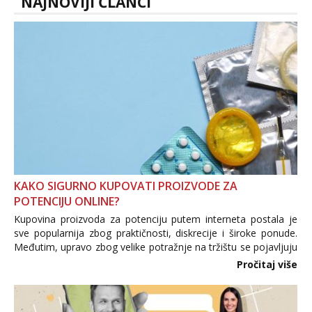
NAJNOVIJI ČLANCI
KAKO SIGURNO KUPOVATI PROIZVODE ZA
POTENCIJU ONLINE?
Kupovina proizvoda za potenciju putem interneta postala je
sve popularnija zbog praktičnosti, diskrecije i široke ponude.
Međutim, upravo zbog velike potražnje na tržištu se pojavljuju
i brojni krivotvoreni proizvodi, nepouzdane internetske
Pročitaj više
trgovine te proizvodi nepoznatog podrijetla. ...