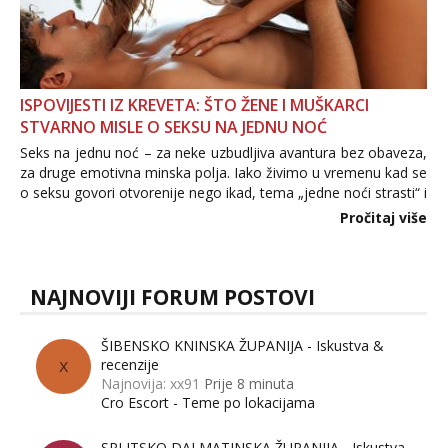
ISPOVIJESTI IZ KREVETA: ŠTO ŽENE I MUŠKARCI
STVARNO MISLE O SEKSU NA JEDNU NOĆ
Seks na jednu noć – za neke uzbudljiva avantura bez obaveza,
za druge emotivna minska polja. Iako živimo u vremenu kad se
o seksu govori otvorenije nego ikad, tema „jedne noći strasti“ i
dalje izaziva burne rasprave. Što zapravo misle žene, a što
Pročitaj više
muškarci? Jesu...
NAJNOVIJI FORUM POSTOVI
ŠIBENSKO KNINSKA ŽUPANIJA - Iskustva &
recenzije
X
Najnovija: xx91
Prije 8 minuta
Cro Escort - Teme po lokacijama
SPLITSKO DALMATINSKA ŽUPANIJA - Iskustva