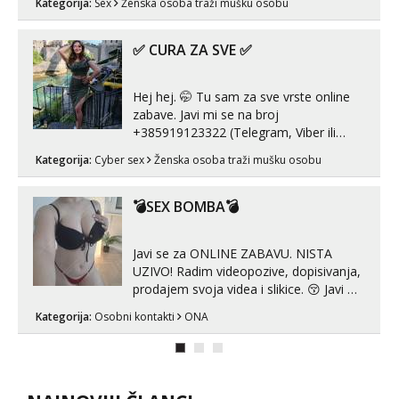
Kategorija:
Sex
Ženska osoba traži mušku osobu
zadovoljiti moje potrebe,ne trazim puno
samo malo njeznosti i razumjevanja.
volim njezan seks i njezne poljupce po
✅ CURA ZA SVE ✅
tijelu koji me jako pale,obozavam kad
muskar...
Hej hej. 🤭 Tu sam za sve vrste online
zabave. Javi mi se na broj
+385919123322 (Telegram, Viber ili
Whatsapp). 🤙 NE javljaj se na uzivo.
Kategorija:
Cyber sex
Ženska osoba traži mušku osobu
Hvala.
💣SEX BOMBA💣
Javi se za ONLINE ZABAVU. NISTA
UZIVO! Radim videopozive, dopisivanja,
prodajem svoja videa i slikice. 😚 Javi mi
se porukom na Whatsupp, Viber ili
Kategorija:
Osobni kontakti
ONA
Telegram. +385 91 723 0045