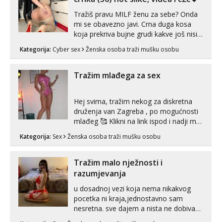
Zara
Tražiš pravu MILF ženu za sebe? Onda
Razgovaram :)
mi se obavezno javi. Crna duga kosa
Tel:
064/677-677
- Kod: #123
koja prekriva bujne grudi kakve još nisi
tel:0,93€ - mob:1,12€ min
vidio, čista ŠESTICA! A usne? O usnama
Obavijesti me kada se oslobodi
Kategorija:
Cyber sex
Ženska osoba traži mušku osobu
bolje da ni ne pričam. Prave pune usne
koje će ti se urezati u pamćenje, jer
Anđela
vjeruj mi, takve još nisi vidio. Uvijek sam
Tražim mlađega za sex
Čekam tvoj poziv!
spremna za ONLOINE zabavu...
Tel:
064/677-677
- Kod: #142
tel:0,93€ - mob:1,12€ min
Hej svima, tražim nekog za diskretna
druženja van Zagreba , po mogućnosti
mlađeg 🥰 Klikni na link ispod i nadji me
tamo, cekam te!
Kategorija:
Sex
Ženska osoba traži mušku osobu
Tražim malo nježnosti i
razumjevanja
u dosadnoj vezi koja nema nikakvog
pocetka ni kraja,jednostavno sam
nesretna. sve dajem a nista ne dobivam
za uzvrat.trazim muskarca koji ce