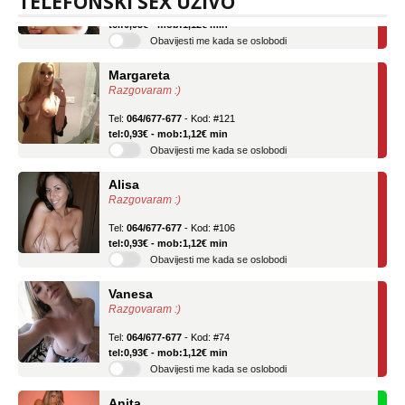
TELEFONSKI SEX UŽIVO
Tel:
064/677-677
- Kod: #69
tel:0,93€ - mob:1,12€ min
Obavijesti me kada se oslobodi
Margareta
Razgovaram :)
Tel:
064/677-677
- Kod: #121
tel:0,93€ - mob:1,12€ min
Obavijesti me kada se oslobodi
Alisa
Razgovaram :)
Tel:
064/677-677
- Kod: #106
tel:0,93€ - mob:1,12€ min
Obavijesti me kada se oslobodi
Vanesa
Razgovaram :)
Tel:
064/677-677
- Kod: #74
tel:0,93€ - mob:1,12€ min
Obavijesti me kada se oslobodi
Anita