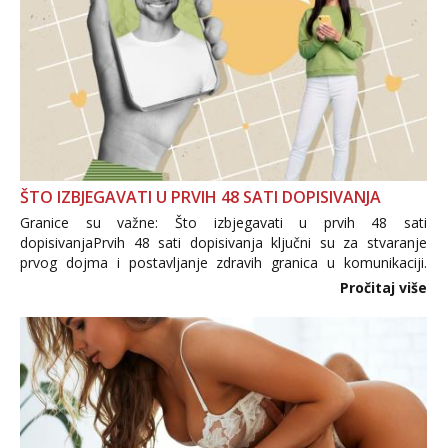
ŠTO IZBJEGAVATI U PRVIH 48 SATI DOPISIVANJA
Granice su važne: Što izbjegavati u prvih 48 sati
dopisivanjaPrvih 48 sati dopisivanja ključni su za stvaranje
prvog dojma i postavljanje zdravih granica u komunikaciji.
Važno je izbjeći prebrzo otkrivanje osobnih ili intimnih
Pročitaj više
informacija, jer nepoznata osoba još nije zaslužila to
povjerenje. Takođe...