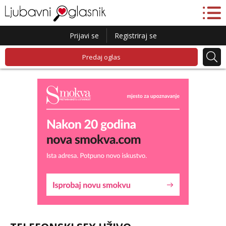
Prijavi se
Registriraj se
Predaj oglas
Liliana
Razgovaram :)