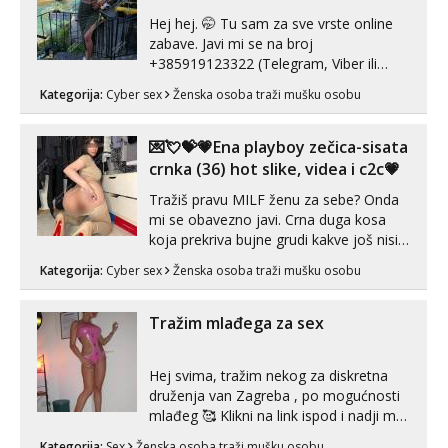
Hej hej. 🤭 Tu sam za sve vrste online
zabave. Javi mi se na broj
+385919123322 (Telegram, Viber ili
Whatsapp). 🤙 NE javljaj se na uzivo.
Kategorija:
Cyber sex
Ženska osoba traži mušku osobu
Hvala.
💌💘💝💗Ena playboy zečica-sisata
crnka (36) hot slike, videa i c2c💗
Tražiš pravu MILF ženu za sebe? Onda
mi se obavezno javi. Crna duga kosa
koja prekriva bujne grudi kakve još nisi
vidio, čista ŠESTICA! A usne? O usnama
Kategorija:
Cyber sex
Ženska osoba traži mušku osobu
bolje da ni ne pričam. Prave pune usne
koje će ti se urezati u pamćenje, jer
vjeruj mi, takve još nisi vidio. Uvijek sam
Tražim mlađega za sex
spremna za ONLOINE zabavu...
Hej svima, tražim nekog za diskretna
druženja van Zagreba , po mogućnosti
mlađeg 🥰 Klikni na link ispod i nadji me
tamo, cekam te!
Kategorija:
Sex
Ženska osoba traži mušku osobu