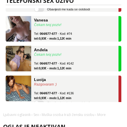
TELEFONSKI SEX UŽIVO
Obavijesti me kada se oslobodi
Vanesa
Čekam tvoj poziv!
Tel:
064/677-677
- Kod: #74
tel:0,93€ - mob:1,12€ min
Anđela
Čekam tvoj poziv!
Tel:
064/677-677
- Kod: #142
tel:0,93€ - mob:1,12€ min
Lucija
Razgovaram :)
Tel:
064/677-677
- Kod: #136
tel:0,93€ - mob:1,12€ min
Obavijesti me kada se oslobodi
Vanesa
Ljubavni oglasnik
›
Sex
›
Muška osoba traži žensku osobu
› More
Čekam tvoj poziv!
Tel:
064/677-677
- Kod: #74
OGLAS JE NEAKTIVAN