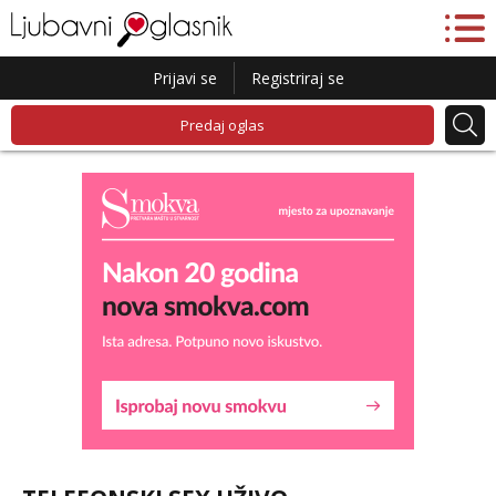
Prijavi se
Registriraj se
Predaj oglas
Lucija
Razgovaram :)
Tel:
064/677-677
- Kod: #136
tel:0,93€ - mob:1,12€ min