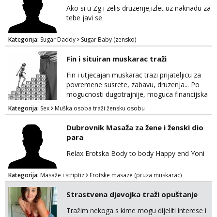
Ako si u Zg i zelis druzenje,izlet uz naknadu za
tebe javi se
Kategorija:
Sugar Daddy
Sugar Baby (zensko)
Fin i situiran muskarac traži
Fin i utjecajan muskarac trazi prijateljicu za
povremene susrete, zabavu, druzenja... Po
mogucnosti dugotrajnije, moguca financijska
potpora!
Kategorija:
Sex
Muška osoba traži žensku osobu
Dubrovnik Masaža za žene i ženski dio
para
Relax Erotska Body to body Happy end Yoni
Kategorija:
Masaže i striptiz
Erotske masaze (pruza muskarac)
Strastvena djevojka traži opuštanje
Tražim nekoga s kime mogu dijeliti interese i