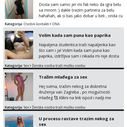
Dosla sam samo jer mi fali neko da igra belu
sa mnom :) dakle trazim partnera za belu
hahahah, ak si bas jako dobar u beli , onda cu
razmislit za dalje Klikni na link ispod i nadji me
Kategorija:
Osobni kontakti
ONA
tamo, cekam te!
Volim kada sam puna kao paprika
Napaljena studentica traži napaljenka kao
što sam i ja! Volim kada sam puna kao
paprika, izdržljiva sam i nikada mi nije dosta
seksa. Volim grubi seks i više puta dnevno
Kategorija:
Sex
Ženska osoba traži mušku osobu
bilo kad i bilo gdje zato se javi što prije da
me isprobaš Klikni na link ispod i nadji me
Tražim mlađega za sex
tamo, cekam te!
Hej svima, tražim nekog za diskretna
druženja van Zagreba , po mogućnosti
mlađeg 🥰 Klikni na link ispod i nadji me
tamo, cekam te!
Kategorija:
Sex
Ženska osoba traži mušku osobu
U procesu rastave trazim nekog za
sex