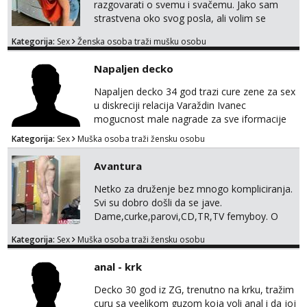
razgovarati o svemu i svačemu. Jako sam
strastvena oko svog posla, ali volim se
opustiti i provesti vrijeme s prijateljima.
Kategorija:
Sex
Ženska osoba traži mušku osobu
Voljela bi naci nekoga pa da se nemoram
samo s prijateljima opustati ;) Klikni na link
Napaljen decko
ispod i nadji me tamo, cekam te!
Napaljen decko 34 god trazi cure zene za sex
u diskreciji relacija Varaždin Ivanec
mogucnost male nagrade za sve iformacije
pisite na broj 098819637 pusa
Kategorija:
Sex
Muška osoba traži žensku osobu
Avantura
Netko za druženje bez mnogo kompliciranja.
Svi su dobro došli da se jave.
Dame,curke,parovi,CD,TR,TV femyboy. O
svemu možemo porazgovarati. Prostor
Kategorija:
Sex
Muška osoba traži žensku osobu
nemam ali ako smo za druženje možemo
nešto iskombinirati(auto,najam na dva sata)
anal - krk
Decko 30 god iz ZG, trenutno na krku, tražim
curu sa veelikom guzom koja voli anal i da joj