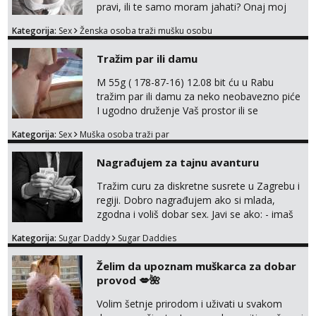
pravi, ili te samo moram jahati? Onaj moj
bivsi je bio samo konj hahahahah Klikni niže
Kategorija:
Sex
Ženska osoba traži mušku osobu
na sexdater link i javi mi se tamo....
Tražim par ili damu
M 55g ( 178-87-16) 12.08 bit ću u Rabu
tražim par ili damu za neko neobavezno piće
I ugodno druženje Vaš prostor ili se
odvezemo gumenjakom na nekoj osamoj
Kategorija:
Sex
Muška osoba traži par
plaži na noćno kupanje Kontakt
trata.vrh@gmail.com
Nagrađujem za tajnu avanturu
Tražim curu za diskretne susrete u Zagrebu i
regiji. Dobro nagrađujem ako si mlada,
zgodna i voliš dobar sex. Javi se ako: - imaš
do 25 godina - imaš do 65 kg - imaš dugu
Kategorija:
Sugar Daddy
Sugar Daddies
kosu - se dobro ljubiš - si fleksibilna s
vremenom (jer ga nemam previše) i
Želim da upoznam muškarca za dobar
dostupna radnim danom (vikendi i noći su za
provod 💋🌺
obitelj) - vodiš brigu o zdravlju i koristiš
zaštitu Ne javljajte se: - debele - frajeri i
Volim šetnje prirodom i uživati u svakom
paro...