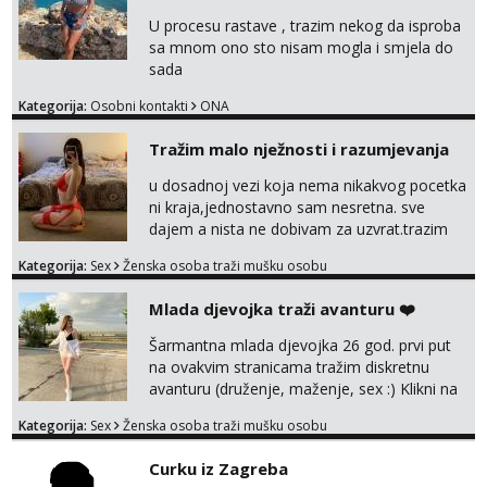
U procesu rastave , trazim nekog da isproba
sa mnom ono sto nisam mogla i smjela do
sada
Kategorija:
Osobni kontakti
ONA
Tražim malo nježnosti i razumjevanja
u dosadnoj vezi koja nema nikakvog pocetka
ni kraja,jednostavno sam nesretna. sve
dajem a nista ne dobivam za uzvrat.trazim
muskarca koji ce zadovoljiti moje potrebe,ne
Kategorija:
Sex
Ženska osoba traži mušku osobu
trazim puno samo malo njeznosti i
razumjevanja. volim njezan seks i njezne
Mlada djevojka traži avanturu ❤️
poljupce po tijelu koji me jako
pale,obozavam kad muskarac preuzme
Šarmantna mlada djevojka 26 god. prvi put
kontrolu . javi se :) Klikni na link ispod i nadji
na ovakvim stranicama tražim diskretnu
me tamo, cekam te!
avanturu (druženje, maženje, sex :) Klikni na
link ispod i nadji me tamo, cekam te!
Kategorija:
Sex
Ženska osoba traži mušku osobu
Curku iz Zagreba