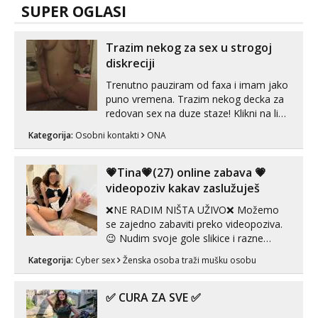
SUPER OGLASI
Trazim nekog za sex u strogoj
diskreciji
Trenutno pauziram od faxa i imam jako
puno vremena. Trazim nekog decka za
redovan sex na duze staze! Klikni na link
ispod i nadji me tamo, cekam te!
Kategorija:
Osobni kontakti
ONA
💗Tina💗(27) online zabava 💗
videopoziv kakav zaslužuješ
❌NE RADIM NIŠTA UŽIVO❌ Možemo
se zajedno zabaviti preko videopoziva.
😉 Nudim svoje gole slikice i razne
videouradke. 🤩 Za online zabavu pošalji
Kategorija:
Cyber sex
Ženska osoba traži mušku osobu
poruku na Whatsapp, Telegram ili Viber.
😎 +385 91 912 3322 Za provjeru moje
autentičnosti možeš me vidjeti na
✅ CURA ZA SVE ✅
videopozivu. 😉 S vama sam vec 5 ...