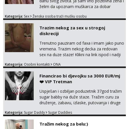
danu svog života. Ja sam vrlo pozitivna žena i
želim da upoznam muškarca za dobar
provod, naravno može i nešto više.💋🌺 Klikni
Kategorija:
Sex
Ženska osoba traži mušku osobu
na link ispod i nadji me tamo, cekam te!
Trazim nekog za sex u strogoj
diskreciji
Trenutno pauziram od faxa i imam jako puno
vremena. Trazim nekog decka za redovan
sex na duze staze! Klikni na link ispod i nadji
me tamo, cekam te!
Kategorija:
Osobni kontakti
ONA
Financirao bi djevojku sa 3000 EUR/mj
❤️ VIP Tretman
Uspješan i ozbiljan poduzetnik 37god tražim
sugar babby na duže staze. Tražim curu za
druženje, zabavu, izlaske, putovanja i druge
lijepe stvari na obostranu korist. Ako si
Kategorija:
Sugar Daddy
Sugar Daddies
otvorena, komunikativna, zgodna i atraktivna
javi se na moj email:
Tražim nekog za belu:)
markodalic37@gmail.com