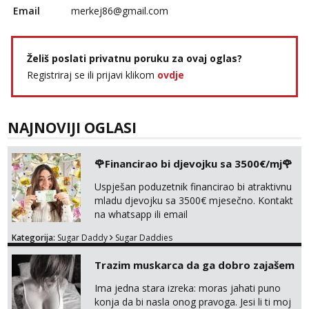
Email
merkej86@gmail.com
Želiš poslati privatnu poruku za ovaj oglas?
Registriraj se ili prijavi klikom
ovdje
NAJNOVIJI OGLASI
🌹Financirao bi djevojku sa 3500€/mj🌹
Uspješan poduzetnik financirao bi atraktivnu
mladu djevojku sa 3500€ mjesečno. Kontakt
na whatsapp ili email
Kategorija:
Sugar Daddy
Sugar Daddies
Trazim muskarca da ga dobro zajašem
Ima jedna stara izreka: moras jahati puno
konja da bi nasla onog pravoga. Jesi li ti moj