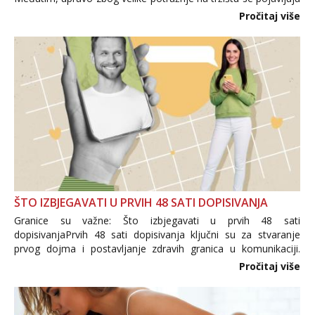
i brojni krivotvoreni proizvodi, nepouzdane internetske
Pročitaj više
trgovine te proizvodi nepoznatog podrijetla. ...
ŠTO IZBJEGAVATI U PRVIH 48 SATI DOPISIVANJA
Granice su važne: Što izbjegavati u prvih 48 sati
dopisivanjaPrvih 48 sati dopisivanja ključni su za stvaranje
prvog dojma i postavljanje zdravih granica u komunikaciji.
Važno je izbjeći prebrzo otkrivanje osobnih ili intimnih
Pročitaj više
informacija, jer nepoznata osoba još nije zaslužila to
povjerenje. Takođe...