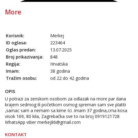
More
Korisnik:
Merkej
ID oglasa:
223464
Oglas predan:
13.07.2025
Broj prikazivanja:
848
Regija:
Hrvatska
Imam:
38 godina
Tražim osobu:
od 22 do 42 godina
OPIS
U potrazi za zenskom osobom za odlazak na more par dana
krajem sedmog ili početkom osmog spreman sam sve platiti
,samac sam a nemam sa kime Ici .Imam 37 godina,crna kosa
visok 169, 80 kila, Zagrebačka sve to na broj 0919121728
WhatsApp viber
merkej86@gmail.com
KONTAKT