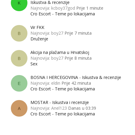
Iskustva & recenzije
K
Najnovija: kcboy37god
Prije 1 minute
Cro Escort - Teme po lokacijama
Vir FKK
Najnovija: boy27
Prije 7 minuta
B
Druženje
Akcija na plažama u Hrvatskoj
Najnovija: boy27
Prije 8 minuta
B
Sex
BOSNA I HERCEGOVINA - Iskustva & recenzije
Najnovija: eldin
Prije 42 minuta
E
Cro Escort - Teme po lokacijama
MOSTAR - Iskustva i recenzije
Najnovija: Anel123
Danas u 03:39
A
Cro Escort - Teme po lokacijama