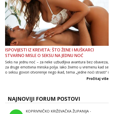
ISPOVIJESTI IZ KREVETA: ŠTO ŽENE I MUŠKARCI
STVARNO MISLE O SEKSU NA JEDNU NOĆ
Seks na jednu noć – za neke uzbudljiva avantura bez obaveza,
za druge emotivna minska polja. Iako živimo u vremenu kad se
o seksu govori otvorenije nego ikad, tema „jedne noći strasti“ i
dalje izaziva burne rasprave. Što zapravo misle žene, a što
Pročitaj više
muškarci? Jesu...
NAJNOVIJI FORUM POSTOVI
KOPRIVNIČKO KRIŽEVAČKA ŽUPANIJA -