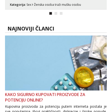
tamo, cekam te!
Kategorija:
Sex
Ženska osoba traži mušku osobu
NAJNOVIJI ČLANCI
KAKO SIGURNO KUPOVATI PROIZVODE ZA
POTENCIJU ONLINE?
Kupovina proizvoda za potenciju putem interneta postala je
sve popularnija zbog praktičnosti, diskrecije i široke ponude.