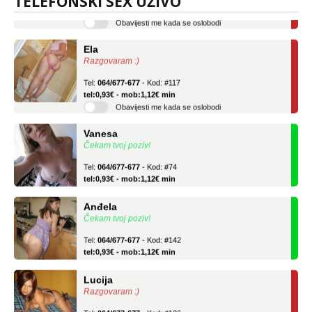
TELEFONSKI SEX UŽIVO
Obavijesti me kada se oslobodi
Ela
Razgovaram :)
Tel:
064/677-677
- Kod: #117
tel:0,93€ - mob:1,12€ min
Obavijesti me kada se oslobodi
Vanesa
Čekam tvoj poziv!
Tel:
064/677-677
- Kod: #74
tel:0,93€ - mob:1,12€ min
Anđela
Čekam tvoj poziv!
Tel:
064/677-677
- Kod: #142
tel:0,93€ - mob:1,12€ min
Lucija
Razgovaram :)
Tel:
064/677-677
- Kod: #136