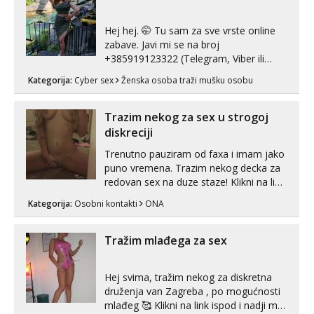
Hej hej. 🤭 Tu sam za sve vrste online
zabave. Javi mi se na broj
+385919123322 (Telegram, Viber ili
Whatsapp). 🤙 NE javljaj se na uzivo.
Kategorija:
Cyber sex
Ženska osoba traži mušku osobu
Hvala.
Trazim nekog za sex u strogoj
diskreciji
Trenutno pauziram od faxa i imam jako
puno vremena. Trazim nekog decka za
redovan sex na duze staze! Klikni na link
ispod i nadji me tamo, cekam te!
Kategorija:
Osobni kontakti
ONA
Tražim mlađega za sex
Hej svima, tražim nekog za diskretna
druženja van Zagreba , po mogućnosti
mlađeg 🥰 Klikni na link ispod i nadji me