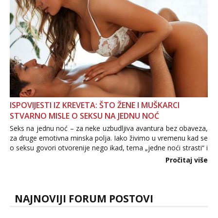
ISPOVIJESTI IZ KREVETA: ŠTO ŽENE I MUŠKARCI
STVARNO MISLE O SEKSU NA JEDNU NOĆ
Seks na jednu noć – za neke uzbudljiva avantura bez obaveza,
za druge emotivna minska polja. Iako živimo u vremenu kad se
o seksu govori otvorenije nego ikad, tema „jedne noći strasti“ i
dalje izaziva burne rasprave. Što zapravo misle žene, a što
Pročitaj više
muškarci? Jesu...
NAJNOVIJI FORUM POSTOVI