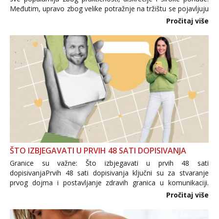
Međutim, upravo zbog velike potražnje na tržištu se pojavljuju
i brojni krivotvoreni proizvodi, nepouzdane internetske
Pročitaj više
trgovine te proizvodi nepoznatog podrijetla. ...
ŠTO IZBJEGAVATI U PRVIH 48 SATI DOPISIVANJA
Granice su važne: Što izbjegavati u prvih 48 sati
dopisivanjaPrvih 48 sati dopisivanja ključni su za stvaranje
prvog dojma i postavljanje zdravih granica u komunikaciji.
Važno je izbjeći prebrzo otkrivanje osobnih ili intimnih
Pročitaj više
informacija, jer nepoznata osoba još nije zaslužila to
povjerenje. Takođe...