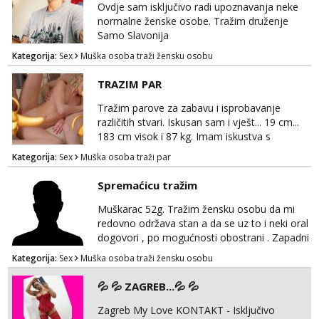
ostale cemo lako. Zagreb.
Ovdje sam isključivo radi upoznavanja neke
normalne ženske osobe. Tražim druženje
Samo Slavonija
Kategorija:
Sex
Muška osoba traži žensku osobu
TRAZIM PAR
Tražim parove za zabavu i isprobavanje
različitih stvari. Iskusan sam i vješt... 19 cm...
183 cm visok i 87 kg. Imam iskustva s
parovima, potpuno sam zdrava i njegovana, a
Kategorija:
Sex
Muška osoba traži par
privatnost je apsolutno najvažnija. Ozbiljni
parovi mogu me kontaktirati putem
Spremaćicu tražim
WhatsAppa ili Vibera. Samo ozbiljni parovi
trebaju slati poruke ili zvati. Blokiram one koji
Muškarac 52g. Tražim žensku osobu da mi
nisu ozbiljni.
redovno održava stan a da se uz to i neki oral
dogovori , po mogućnosti obostrani . Zapadni
dio Zagreba .Javiti se prvo porukom na
Kategorija:
Sex
Muška osoba traži žensku osobu
WhatsApp 0958634499
💦 💦 ZAGREB...💦 💦
Zagreb My Love KONTAKT - Isključivo