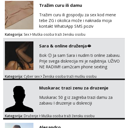
poklapaju. Mnogo senzualnosti i lijepe
Tražim curu ili damu
energije. Javite mi se sa opisom što opširnijim
jer od toga ovisi da li ću odgovoriti. Isključivo
Tražim curu ili gospodju za sex kod mene
tražim nekoga za duži vremenski period.
tebe ZG i okolica može i naknada moja
Naravno njegovanog i galantn...
kontakt WhatsApp SMS poziv
Kategorija:
Sex
Muška osoba traži žensku osobu
Sara & online druženja🫦
Bok 🙂 Ja sam Sara i nudim ti online zabavu.
Prije svega diskrecija mi je najbitnija. UŽIVO
NE RADIM!! cam2cam phone sexting
squirting anal slike i videa razne igrice s
Kategorija:
Cyber sex
Ženska osoba traži mušku osobu
partnerom ili partnericom te naši porno
uradci. Javi se porukom na wapp i zakaži svoj
Muskarac trazi zenu za druzenje
termin. P.S. tražit ćeš me još 🫠💦
Muskarac 50 g iz zagreba trazi damu za
zabavu I druzenje u diskreciji
Kategorija:
Druženje
Muška osoba traži žensku osobu
Alesandro