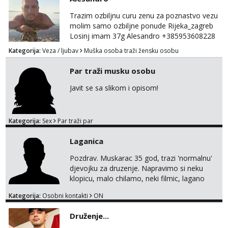
Trazim ozbiljnu curu zenu za poznastvo vezu
molim samo ozbiljne ponude Rijeka_zagreb
Losinj imam 37g Alesandro +385953608228
💪💪
Kategorija:
Veza / ljubav
Muška osoba traži žensku osobu
Par traži musku osobu
Javit se sa slikom i opisom!
Kategorija:
Sex
Par traži par
Laganica
Pozdrav. Muskarac 35 god, trazi 'normalnu'
djevojku za druzenje. Napravimo si neku
klopicu, malo chilamo, neki filmic, lagano
upoznavanje, bez obaveza. Izgled mi nije
Kategorija:
Osobni kontakti
ON
pretjerano bitan koliko iznutra. Bucke se
slobodno jave jer sam i sam takav. Medo
Druženje...
brundo xD Budi pristojna i dobra, za sve