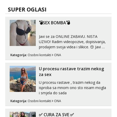
SUPER OGLASI
💣SEX BOMBA💣
Javi se za ONLINE ZABAVU. NISTA
UZIVO! Radim videopozive, dopisivanja,
prodajem svoja videa i slikice. 😚 Javi mi
se porukom na Whatsupp, Viber ili
Kategorija:
Osobni kontakti
ONA
Telegram. +385 91 723 0045
U procesu rastave trazim nekog
za sex
U procesu rastave , trazim nekog da
isproba sa mnom ono sto nisam mogla
i smjela do sada
Kategorija:
Osobni kontakti
ONA
✅ CURA ZA SVE ✅