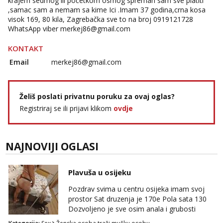
krajem sedmog ili početkom osmog spreman sam sve platiti
,samac sam a nemam sa kime Ici .Imam 37 godina,crna kosa
visok 169, 80 kila, Zagrebačka sve to na broj 0919121728
WhatsApp viber
merkej86@gmail.com
KONTAKT
Email
merkej86@gmail.com
Želiš poslati privatnu poruku za ovaj oglas?
Registriraj se ili prijavi klikom
ovdje
NAJNOVIJI OGLASI
Plavuša u osijeku
Pozdrav svima u centru osijeka imam svoj
prostor Sat druzenja je 170e Pola sata 130
Dozvoljeno je sve osim anala i grubosti
Prodajem i svoja videa ako nekog zanima Za