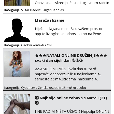
Obavezna diskrecija! Susreti uglavnom radnim
danima tijekom dana ali nije uvjet. Samo
Kategorija:
Sugar Daddy
Sugar Daddies
Slavonija. osmarios984@gmail.com
Masaža i lizanje
Nježna i lagana masaža u vašem prostoru
app te liz oglas se odnosi samo na žene.
Kategorija:
Osobni kontakti
ON
🔥🔥🔥NATALI ONLINE DRUŽENJE🔥🔥🔥
svaki dan cijeli dan 💦💦💦
⚠️SAMO ONLINE⚠️ Svaki dan tu za 🧡
najvruće videopozive🧡 u najlonkama 👠
samostojećim👠štiklama, halterima 👠
školarka👠 tajnica ili ostalo po željama i
Kategorija:
Cyber sex
Ženska osoba traži mušku osobu
dogovoru 🧡 Dopisivanja hot chat🧡 o
svakakvim fetišima, ulogama i seksi temama
🥰 Najbolja online zabava s Natali (21)
🧡 Videa🧡 solo squirt, razne anal igračke,
🥰
vibratori, s PARTNEROM, S KOLEGICAMA
lizanje, striptiz, footfetiši itd 🔞 ❣️Radim već
❗ NE RADIM NIŠTA UŽIVO ❗ Najbolja ONLINE