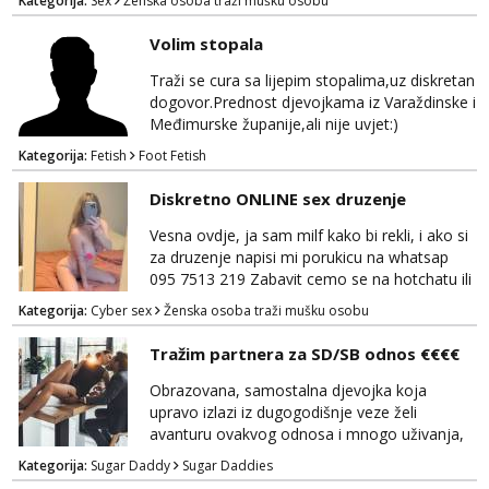
Kategorija:
Sex
Ženska osoba traži mušku osobu
dogovor javite se na wocap 0919282417
Volim stopala
Traži se cura sa lijepim stopalima,uz diskretan
dogovor.Prednost djevojkama iz Varaždinske i
Međimurske županije,ali nije uvjet:)
Kategorija:
Fetish
Foot Fetish
Diskretno ONLINE sex druzenje
Vesna ovdje, ja sam milf kako bi rekli, i ako si
za druzenje napisi mi porukicu na whatsap
095 7513 219 Zabavit cemo se na hotchatu ili
videopozivu a saljem i gacice i gole slikice :)
Kategorija:
Cyber sex
Ženska osoba traži mušku osobu
NE UZIVO!
Tražim partnera za SD/SB odnos €€€€
Obrazovana, samostalna djevojka koja
upravo izlazi iz dugogodišnje veze želi
avanturu ovakvog odnosa i mnogo uživanja,
poklona, pažnje i putovanja. Moguća i
Kategorija:
Sugar Daddy
Sugar Daddies
poslovna saradnja ako nam se interesi