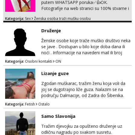
putem WHATSAPP poruka✅️👍OK.
Fotografije na web stranici su 100% stvarne i
moje. ❤️ 🥰 stariji gospoda su također
Kategorija:
Sex
Ženska osoba traži mušku osobu
dobrodošli! Ali informacije ću vam poslati
samo putem WhatsAppa. ❗️❗️❗️ Samo u mom
Druženje
stanu; čista kupaonica i ručnici za vas prije ili
poslije masaže, nalazim se u centru grada. 🚫
Ženske osobe koje traže muško društvo neka
NE POZIVI ,❌️ NE SEXCAM, ❌️NE
se jave . Dostupan u bilo koje doba dana ili
SEXCHATTING🚫...
noći . Informacije na navedeni mail ili broj
mobitela.
Kategorija:
Osobni kontakti
ON
Lizanje guze
Zgodan muškarac, tražim ženu koja voli da
joj se dugotrajno liže guza. Nalazim se na
području Dalmacije, od Zadra do Šibenika.
Kategorija:
Fetish
Ostalo
Samo Slavonija
Tražim djevojku za opušteno druženje uz
odličnu nagradu po svakom susretu.