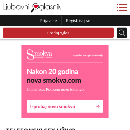
Prijavi se
Registriraj se
Predaj oglas
Lucija
Razgovaram :)
Tel:
064/677-677
- Kod: #136
tel:0,93€ - mob:1,12€ min