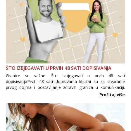
ŠTO IZBJEGAVATI U PRVIH 48 SATI DOPISIVANJA
Granice su važne: Što izbjegavati u prvih 48 sati
dopisivanjaPrvih 48 sati dopisivanja ključni su za stvaranje
prvog dojma i postavljanje zdravih granica u komunikaciji.
Važno je izbjeći prebrzo otkrivanje osobnih ili intimnih
Pročitaj više
informacija, jer nepoznata osoba još nije zaslužila to
povjerenje. Takođe...