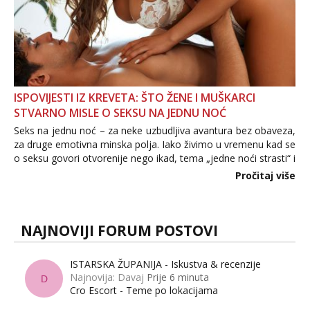
ISPOVIJESTI IZ KREVETA: ŠTO ŽENE I MUŠKARCI
STVARNO MISLE O SEKSU NA JEDNU NOĆ
Seks na jednu noć – za neke uzbudljiva avantura bez obaveza,
za druge emotivna minska polja. Iako živimo u vremenu kad se
o seksu govori otvorenije nego ikad, tema „jedne noći strasti“ i
dalje izaziva burne rasprave. Što zapravo misle žene, a što
Pročitaj više
muškarci? Jesu...
NAJNOVIJI FORUM POSTOVI
ISTARSKA ŽUPANIJA - Iskustva & recenzije
Najnovija: Davaj
Prije 6 minuta
D
Cro Escort - Teme po lokacijama