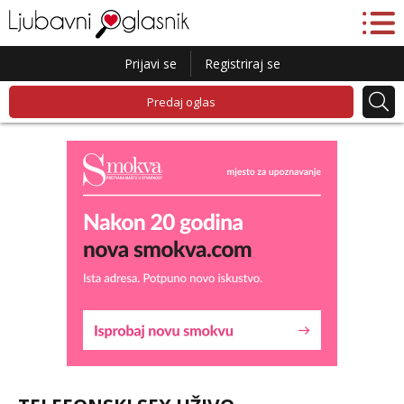
Prijavi se
Registriraj se
Predaj oglas
Liliana
Razgovaram :)
Tel:
064/677-677
- Kod: #69