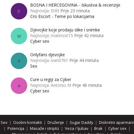
BOSNA I HERCEGOVINA - Iskustva & recenzije
Najnovija: Erttt
Prije 23 minuta
E
Cro Escort - Teme po lokacijama
Djevojke koje prodaju slike i snimke
Najnovija: marinost15
Prije 42 minuta
M
Cyber sex
Onlyfans djevojke
Najnovija: ivan0761
Prije 44 minuta
I
Sex
Cure u regiji za Cyber
Najnovija: Antonio M
Prije 46 minuta
A
Cyber sex
Sex
|
Osobni kontakti
|
Druženje
|
Sugar Daddy
|
Diskretni aparmani
|
Potencija
|
Masaže i striptiz
|
Veza / ljubav
|
Brak
|
Cyber sex
|