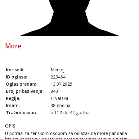
Obavijesti me kada se oslobodi
Maja
Razgovaram :)
Tel:
064/677-677
- Kod: #04
tel:0,93€ - mob:1,12€ min
Obavijesti me kada se oslobodi
More
Snježana
Čekam tvoj poziv!
Tel:
064/677-677
- Kod: #119
Korisnik:
Merkej
tel:0,93€ - mob:1,12€ min
ID oglasa:
223464
Oglas predan:
13.07.2025
Biljana
Čekam tvoj poziv!
Broj prikazivanja:
843
Regija:
Hrvatska
Tel:
064/677-677
- Kod: #132
Imam:
38 godina
tel:0,93€ - mob:1,12€ min
Tražim osobu:
od 22 do 42 godina
Vanesa
Čekam tvoj poziv!
OPIS
Tel:
064/677-677
- Kod: #74
U potrazi za zenskom osobom za odlazak na more par dana
tel:0,93€ - mob:1,12€ min