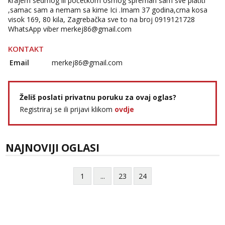
krajem sedmog ili početkom osmog spreman sam sve platiti
,samac sam a nemam sa kime Ici .Imam 37 godina,crna kosa
Žana
visok 169, 80 kila, Zagrebačka sve to na broj 0919121728
Čekam tvoj poziv!
WhatsApp viber
merkej86@gmail.com
Tel:
064/677-677
- Kod: #135
KONTAKT
tel:0,93€ - mob:1,12€ min
Email
merkej86@gmail.com
Lili
Čekam tvoj poziv!
Tel:
064/677-677
- Kod: #128
Želiš poslati privatnu poruku za ovaj oglas?
tel:0,93€ - mob:1,12€ min
Registriraj se ili prijavi klikom
ovdje
Anđela
Čekam tvoj poziv!
NAJNOVIJI OGLASI
Tel:
064/677-677
- Kod: #142
tel:0,93€ - mob:1,12€ min
1
...
23
24