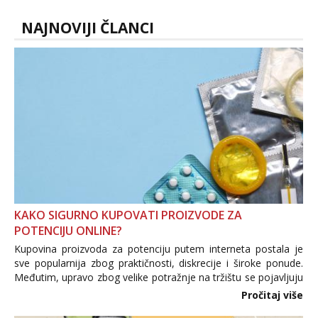
NAJNOVIJI ČLANCI
KAKO SIGURNO KUPOVATI PROIZVODE ZA
POTENCIJU ONLINE?
Kupovina proizvoda za potenciju putem interneta postala je
sve popularnija zbog praktičnosti, diskrecije i široke ponude.
Međutim, upravo zbog velike potražnje na tržištu se pojavljuju
i brojni krivotvoreni proizvodi, nepouzdane internetske
Pročitaj više
trgovine te proizvodi nepoznatog podrijetla. ...