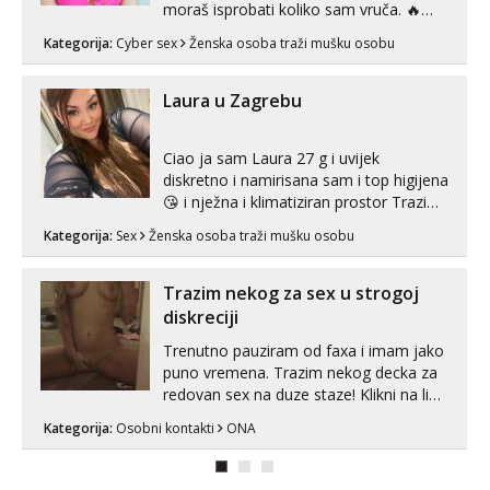
moraš isprobati koliko sam vruča.‎ ️‍🔥
MLADA vražica koja ima 100%
Kategorija:
Cyber sex
Ženska osoba traži mušku osobu
prorodne grudi, 💦 Misli su mi uvijek
prljave i u svemu vidim samo užitak. 💦
U mojoj raznolikoj ponudi možeš
Laura u Zagrebu
pranaći nešto po svojoj mjeri. Sexi videa
s kolegica...
Ciao ja sam Laura 27 g i uvijek
diskretno i namirisana sam i top higijena
😘 i nježna i klimatiziran prostor Trazim
sex za nagradu Radim klasican sex
Kategorija:
Sex
Ženska osoba traži mušku osobu
Pusenje i gutanje sperme Erotsko rublje
imam uvijek Lizati me mozes i ljubiti po
tijelu Iskljucivo neradim analni !!! I
Trazim nekog za sex u strogoj
neljubim se Wha...
diskreciji
Trenutno pauziram od faxa i imam jako
puno vremena. Trazim nekog decka za
redovan sex na duze staze! Klikni na link
ispod i nadji me tamo, cekam te!
Kategorija:
Osobni kontakti
ONA