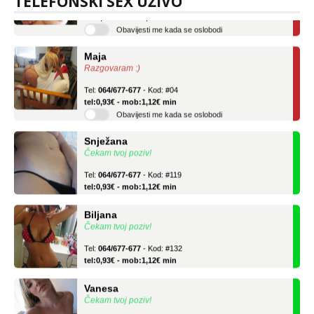
TELEFONSKI SEX UŽIVO
tel:0,93€ - mob:1,12€ min
Obavijesti me kada se oslobodi
Maja
Razgovaram :)
Tel:
064/677-677
- Kod: #04
tel:0,93€ - mob:1,12€ min
Obavijesti me kada se oslobodi
Snježana
Čekam tvoj poziv!
Tel:
064/677-677
- Kod: #119
tel:0,93€ - mob:1,12€ min
Biljana
Čekam tvoj poziv!
Tel:
064/677-677
- Kod: #132
tel:0,93€ - mob:1,12€ min
Vanesa
Čekam tvoj poziv!