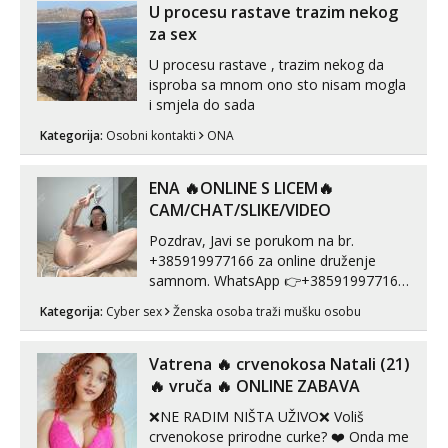
U procesu rastave trazim nekog
za sex
U procesu rastave , trazim nekog da
isproba sa mnom ono sto nisam mogla
i smjela do sada
Kategorija:
Osobni kontakti
ONA
ENA 🔥ONLINE S LICEM🔥
CAM/CHAT/SLIKE/VIDEO
Pozdrav, Javi se porukom na br.
+385919977166 za online druženje
samnom. WhatsApp 👉+385919977166
Telegram 👉@enafriedrichkis Radim
Kategorija:
Cyber sex
Ženska osoba traži mušku osobu
videopozive s licem, solo i s partnerom,
kolegicama (Tina&Natali), razne
kombinacije halteri, haljine, štikle,
Vatrena ‎️‍🔥 crvenokosa Natali (21)
samostojeće itd. Nudim svakakva videa
‎️‍🔥 vruča‎ ️‍🔥 ONLINE ZABAVA
seksa, puš...
❌NE RADIM NIŠTA UŽIVO❌ Voliš
crvenokose prirodne curke? ❤️ Onda me