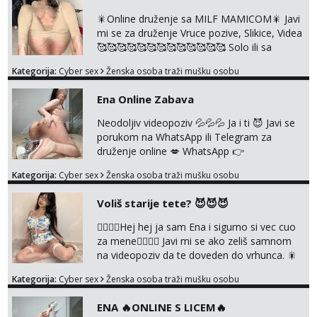
🎇Online druženje sa MILF MAMICOM🎇 Javi
mi se za druženje Vruce pozive, Slikice, Videa
🥰🥰🥰🥰🥰🥰🥰🥰🥰🥰🥰🥰🥰 Solo ili sa
partnerom ili kolegicama Javi mi se porukom
Kategorija:
Cyber sex
Ženska osoba traži mušku osobu
WhatsApp ili Telegram WhatsApp 👉
+385919977166 Telegram 👉
Ena Online Zabava
@enafriedrichkis 🤬NE RADIM SASTANKE I
DRUZENJA UZIVO🤬
Neodoljiv videopoziv 💦💦💦 Ja i ti 😈 Javi se
porukom na WhatsApp ili Telegram za
druženje online 💋 WhatsApp 👉
+385919977166 Telegram 👉
Kategorija:
Cyber sex
Ženska osoba traži mušku osobu
@enafriedrichkis NEE radimo sastnke uzivo
nalazenja itd.. +385919977166
Voliš starije tete? 😈😈😈
❤️‍🔥❤️‍🔥Hej hej ja sam Ena i sigurno si vec cuo
za mene❤️‍🔥❤️‍🔥 Javi mi se ako zeliš samnom
na videopoziv da te doveden do vrhunca. 🎇
WhatsApp 👉+385919977166 Telegram 👉
Kategorija:
Cyber sex
Ženska osoba traži mušku osobu
@enafriedrichkis Radim samo ONLINE I
NISTA UŽIVO!!!
ENA 🔥ONLINE S LICEM🔥