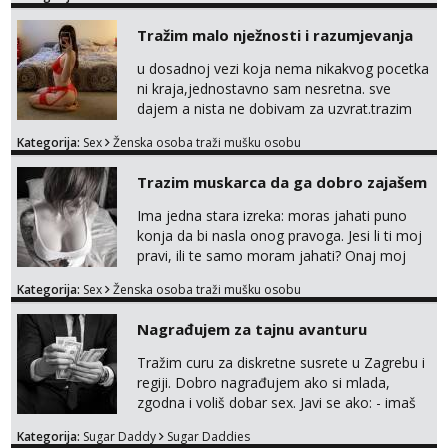
Tražim malo nježnosti i razumjevanja
u dosadnoj vezi koja nema nikakvog pocetka
ni kraja,jednostavno sam nesretna. sve
dajem a nista ne dobivam za uzvrat.trazim
muskarca koji ce zadovoljiti moje potrebe,ne
Kategorija:
Sex
Ženska osoba traži mušku osobu
trazim puno samo malo njeznosti i
razumjevanja. volim njezan seks i njezne
Trazim muskarca da ga dobro zajašem
poljupce po tijelu koji me jako
pale,obozavam kad muskarac preuzme
Ima jedna stara izreka: moras jahati puno
kontrolu . javi se :) Klikni na link ispod i nadji
konja da bi nasla onog pravoga. Jesi li ti moj
me tamo, cekam te!
pravi, ili te samo moram jahati? Onaj moj
bivsi je bio samo konj hahahahah Klikni niže
Kategorija:
Sex
Ženska osoba traži mušku osobu
na sexdater link i javi mi se tamo....
Nagrađujem za tajnu avanturu
Tražim curu za diskretne susrete u Zagrebu i
regiji. Dobro nagrađujem ako si mlada,
zgodna i voliš dobar sex. Javi se ako: - imaš
do 25 godina - imaš do 65 kg - imaš dugu
Kategorija:
Sugar Daddy
Sugar Daddies
kosu - se dobro ljubiš - si fleksibilna s