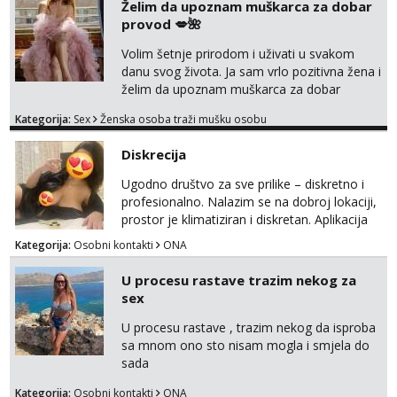
Želim da upoznam muškarca za dobar
provod 💋🌺
Volim šetnje prirodom i uživati u svakom
danu svog života. Ja sam vrlo pozitivna žena i
želim da upoznam muškarca za dobar
provod, naravno može i nešto više.💋🌺 Klikni
Kategorija:
Sex
Ženska osoba traži mušku osobu
na link ispod i nadji me tamo, cekam te!
Diskrecija
Ugodno društvo za sve prilike – diskretno i
profesionalno. Nalazim se na dobroj lokaciji,
prostor je klimatiziran i diskretan. Aplikacija
what sapp 0957660399.
Kategorija:
Osobni kontakti
ONA
U procesu rastave trazim nekog za
sex
U procesu rastave , trazim nekog da isproba
sa mnom ono sto nisam mogla i smjela do
sada
Kategorija:
Osobni kontakti
ONA