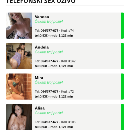
TELEFONSKI SEX UŽIVO
tel:0,93€ - mob:1,12€ min
Vanesa
Čekam tvoj poziv!
Tel:
064/677-677
- Kod: #74
tel:0,93€ - mob:1,12€ min
Anđela
Čekam tvoj poziv!
Tel:
064/677-677
- Kod: #142
tel:0,93€ - mob:1,12€ min
Mira
Čekam tvoj poziv!
Tel:
064/677-677
- Kod: #72
tel:0,93€ - mob:1,12€ min
Alisa
Čekam tvoj poziv!
Tel:
064/677-677
- Kod: #106
tel:0,93€ - mob:1,12€ min