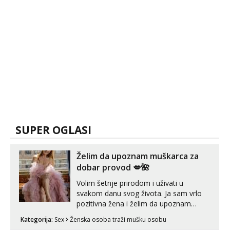
SUPER OGLASI
Želim da upoznam muškarca za
dobar provod 💋🌺
Volim šetnje prirodom i uživati u
svakom danu svog života. Ja sam vrlo
pozitivna žena i želim da upoznam
muškarca za dobar provod, naravno
Kategorija:
Sex
Ženska osoba traži mušku osobu
može i nešto više.💋🌺 Klikni na link