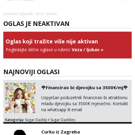
Vanesa
Čekam tvoj poziv!
Ljubavni oglasnik
› Veza / ljubav
Tel:
064/677-677
- Kod: #74
OGLAS JE NEAKTIVAN
tel:0,93€ - mob:1,12€ min
Anđela
Oglas koji tražite više nije aktivan
Čekam tvoj poziv!
Pogledajte slične oglase u rubrici:
Veza / ljubav
»
Tel:
064/677-677
- Kod: #142
tel:0,93€ - mob:1,12€ min
Mira
NAJNOVIJI OGLASI
Čekam tvoj poziv!
Tel:
064/677-677
- Kod: #72
🌹Financirao bi djevojku sa 3500€/mj🌹
tel:0,93€ - mob:1,12€ min
Uspješan poduzetnik financirao bi atraktivnu
mladu djevojku sa 3500€ mjesečno. Kontakt
na whatsapp ili email
Kategorija:
Sugar Daddy
Sugar Daddies
Curku iz Zagreba