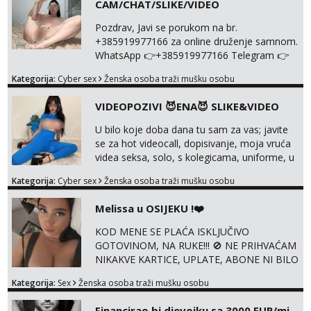
CAM/CHAT/SLIKE/VIDEO
Pozdrav, Javi se porukom na br.
+385919977166 za online druženje samnom.
WhatsApp 👉+385919977166 Telegram 👉
@enafriedrichkis Radim videopozive s licem,
Kategorija:
Cyber sex
Ženska osoba traži mušku osobu
solo i s partnerom, kolegicama
(Tina&Natali), razne kombinacije halteri,
VIDEOPOZIVI 😈ENA😈 SLIKE&VIDEO
haljine, štikle, samostojeće itd. Nudim
svakakva videa seksa, pušenje, razne
U bilo koje doba dana tu sam za vas; javite
lokacije, suradnje s kolegicama, fetiši..
se za hot videocall, dopisivanje, moja vruća
Dopisivanje i slike također radim. NIŠTA UŽI...
videa seksa, solo, s kolegicama, uniforme, u
autu itd, te za gole slikice 💋 WhatsApp 👉
Kategorija:
Cyber sex
Ženska osoba traži mušku osobu
+385919977166 Telegram 👉
@enafriedrichkis ISKLJUČIVO ONLINE, NIŠTA
Melissa u OSIJEKU !❤️
UŽIVO
KOD MENE SE PLAĆA ISKLJUČIVO
GOTOVINOM, NA RUKE!!! 🚫 NE PRIHVAĆAM
NIKAKVE KARTICE, UPLATE, ABONE NI BILO
KAKVE DRUGE OBLIKE PLAĆANJA – 💵
Kategorija:
Sex
Ženska osoba traži mušku osobu
SAMO GOTOVINA!!! Moje fotografije su
100% moje, bez laži i igara. Nemam vremena
Financirao bi djevojku sa 3000 EUR/mj