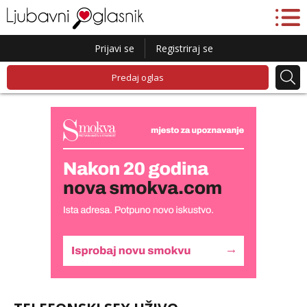
Prijavi se
Registriraj se
Predaj oglas
Alisa
Čekam tvoj poziv!
Tel:
064/677-677
- Kod: #106