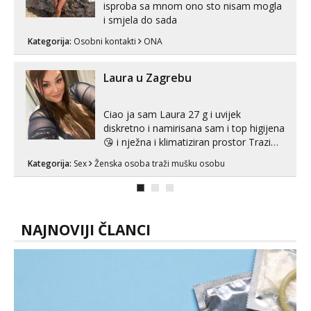
isproba sa mnom ono sto nisam mogla
i smjela do sada
Kategorija:
Osobni kontakti
ONA
Laura u Zagrebu
Ciao ja sam Laura 27 g i uvijek
diskretno i namirisana sam i top higijena
😘 i nježna i klimatiziran prostor Trazim
sex za nagradu Radim klasican sex
Kategorija:
Sex
Ženska osoba traži mušku osobu
Pusenje i gutanje sperme Erotsko rublje
imam uvijek Lizati me mozes i ljubiti po
tijelu Iskljucivo neradim analni !!! I
neljubim se Wha...
NAJNOVIJI ČLANCI