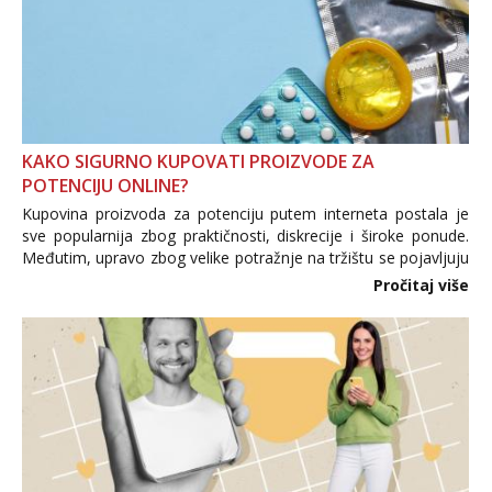
KAKO SIGURNO KUPOVATI PROIZVODE ZA
POTENCIJU ONLINE?
Kupovina proizvoda za potenciju putem interneta postala je
sve popularnija zbog praktičnosti, diskrecije i široke ponude.
Međutim, upravo zbog velike potražnje na tržištu se pojavljuju
i brojni krivotvoreni proizvodi, nepouzdane internetske
Pročitaj više
trgovine te proizvodi nepoznatog podrijetla. ...