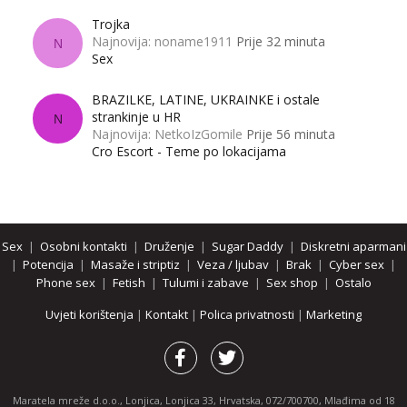
Trojka
Najnovija: noname1911
Prije 32 minuta
N
Sex
BRAZILKE, LATINE, UKRAINKE i ostale
strankinje u HR
N
Najnovija: NetkoIzGomile
Prije 56 minuta
Cro Escort - Teme po lokacijama
Sex
|
Osobni kontakti
|
Druženje
|
Sugar Daddy
|
Diskretni aparmani
|
Potencija
|
Masaže i striptiz
|
Veza / ljubav
|
Brak
|
Cyber sex
|
Phone sex
|
Fetish
|
Tulumi i zabave
|
Sex shop
|
Ostalo
Uvjeti korištenja
|
Kontakt
|
Polica privatnosti
|
Marketing
Maratela mreže d.o.o., Lonjica, Lonjica 33, Hrvatska, 072/700700, Mlađima od 18