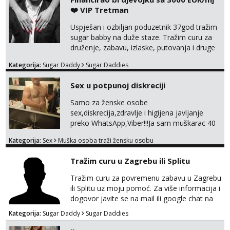
za dopisivanja Za dogovor mi piši direktno na
❤️ VIP Tretman
WhatsApp – ako znaš što želiš, bit će ti
nagrađeno.
Uspješan i ozbiljan poduzetnik 37god tražim
sugar babby na duže staze. Tražim curu za
druženje, zabavu, izlaske, putovanja i druge
lijepe stvari na obostranu korist. Ako si
Kategorija:
Sugar Daddy
Sugar Daddies
otvorena, komunikativna, zgodna i atraktivna
javi se na moj email:
Sex u potpunoj diskreciji
markodalic37@gmail.com
Samo za ženske osobe
sex,diskrecija,zdravlje i higijena javljanje
preko WhatsApp,Viber!!!Ja sam muškarac 40
god. 180cm 105kg!!!BDSM I razno razni fetiši
Kategorija:
Sex
Muška osoba traži žensku osobu
sve stvar dogovora otvoren za sve
opcije!!!Parovi isto dobro došli!!!
Tražim curu u Zagrebu ili Splitu
Tražim curu za povremenu zabavu u Zagrebu
ili Splitu uz moju pomoć. Za više informacija i
dogovor javite se na mail ili google chat na
oneofakind999111@gmail.com
Kategorija:
Sugar Daddy
Sugar Daddies