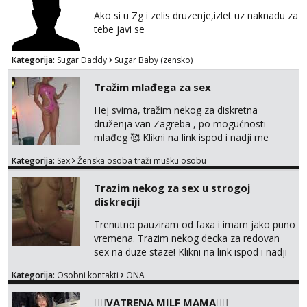
Ako si u Zg i zelis druzenje,izlet uz naknadu za
tebe javi se
Kategorija:
Sugar Daddy
Sugar Baby (zensko)
Tražim mlađega za sex
Hej svima, tražim nekog za diskretna
druženja van Zagreba , po mogućnosti
mlađeg 🥰 Klikni na link ispod i nadji me
tamo, cekam te!
Kategorija:
Sex
Ženska osoba traži mušku osobu
Trazim nekog za sex u strogoj
diskreciji
Trenutno pauziram od faxa i imam jako puno
vremena. Trazim nekog decka za redovan
sex na duze staze! Klikni na link ispod i nadji
me tamo, cekam te!
Kategorija:
Osobni kontakti
ONA
❤️‍🔥VATRENA MILF MAMA❤️‍🔥