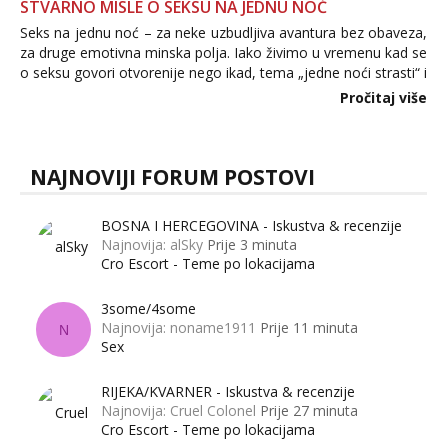
STVARNO MISLE O SEKSU NA JEDNU NOĆ
Seks na jednu noć – za neke uzbudljiva avantura bez obaveza,
za druge emotivna minska polja. Iako živimo u vremenu kad se
o seksu govori otvorenije nego ikad, tema „jedne noći strasti“ i
dalje izaziva burne rasprave. Što zapravo misle žene, a što
Pročitaj više
muškarci? Jesu...
NAJNOVIJI FORUM POSTOVI
BOSNA I HERCEGOVINA - Iskustva & recenzije
Najnovija: alSky
Prije 3 minuta
Cro Escort - Teme po lokacijama
3some/4some
Najnovija: noname1911
Prije 11 minuta
N
Sex
RIJEKA/KVARNER - Iskustva & recenzije
Najnovija: Cruel Colonel
Prije 27 minuta
Cro Escort - Teme po lokacijama