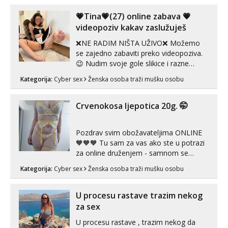
ispod i nadji me tamo, cekam te!
💗Tina💗(27) online zabava 💗
videopoziv kakav zaslužuješ
❌NE RADIM NIŠTA UŽIVO❌ Možemo
se zajedno zabaviti preko videopoziva.
😉 Nudim svoje gole slikice i razne
videouradke. 🤩 Za online zabavu pošalji
Kategorija:
Cyber sex
Ženska osoba traži mušku osobu
poruku na Whatsapp, Telegram ili Viber.
😎 +385 91 912 3322 Za provjeru moje
autentičnosti možeš me vidjeti na
Crvenokosa ljepotica 20g. 🤭
videopozivu. 😉 S vama sam vec 5 ...
Pozdrav svim obožavateljima ONLINE
🧡🧡🧡 Tu sam za vas ako ste u potrazi
za online druženjem - samnom se
možete zabaviti preko videopoziva, ili
Kategorija:
Cyber sex
Ženska osoba traži mušku osobu
ako vam nisam dovoljna radim i u paru i
trojci s kolegicama, svaka je drugačija
😉 Radim i vruća tipkanja uz slike i hot
U procesu rastave trazim nekog
line pozive. Za vas sam pripremila ...
za sex
U procesu rastave , trazim nekog da