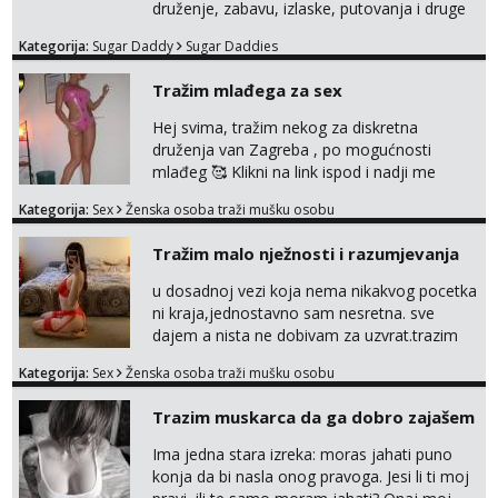
druženje, zabavu, izlaske, putovanja i druge
lijepe stvari na obostranu korist. Ako si
Kategorija:
Sugar Daddy
Sugar Daddies
otvorena, komunikativna, zgodna i atraktivna
javi se na moj email:
Tražim mlađega za sex
markodalic37@gmail.com
Hej svima, tražim nekog za diskretna
druženja van Zagreba , po mogućnosti
mlađeg 🥰 Klikni na link ispod i nadji me
tamo, cekam te!
Kategorija:
Sex
Ženska osoba traži mušku osobu
Tražim malo nježnosti i razumjevanja
u dosadnoj vezi koja nema nikakvog pocetka
ni kraja,jednostavno sam nesretna. sve
dajem a nista ne dobivam za uzvrat.trazim
muskarca koji ce zadovoljiti moje potrebe,ne
Kategorija:
Sex
Ženska osoba traži mušku osobu
trazim puno samo malo njeznosti i
razumjevanja. volim njezan seks i njezne
Trazim muskarca da ga dobro zajašem
poljupce po tijelu koji me jako
pale,obozavam kad muskarac preuzme
Ima jedna stara izreka: moras jahati puno
kontrolu . javi se :) Klikni na link ispod i nadji
konja da bi nasla onog pravoga. Jesi li ti moj
me tamo, cekam te!