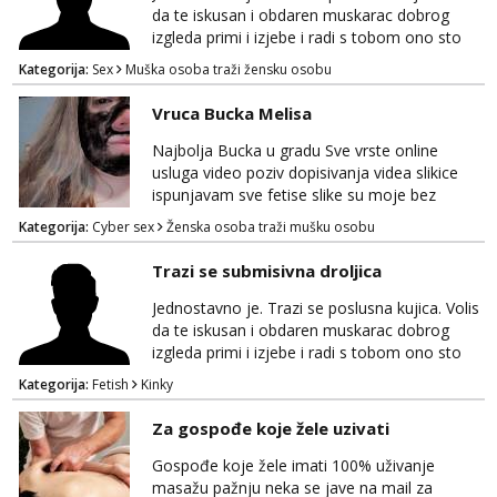
da te iskusan i obdaren muskarac dobrog
izgleda primi i izjebe i radi s tobom ono sto
on zeli raditi. Cura si van okvira,kinky i
Kategorija:
Sex
Muška osoba traži žensku osobu
poslusna. Idealno 25 godina max okvirno 40.
Nikakve umisljene femy ko fol ljepotice me ne
Vruca Bucka Melisa
interesiraju. Stop pederima i slicnima. Stop
bonovima i slicne gluposti. Javi se sa slikom i
Najbolja Bucka u gradu Sve vrste online
ukratko o sebi na: naal_naal@yahoo...
usluga video poziv dopisivanja videa slikice
ispunjavam sve fetise slike su moje bez
neugodnih iznenađenja javiti se na wap:
Kategorija:
Cyber sex
Ženska osoba traži mušku osobu
+385998702942
Trazi se submisivna droljica
Jednostavno je. Trazi se poslusna kujica. Volis
da te iskusan i obdaren muskarac dobrog
izgleda primi i izjebe i radi s tobom ono sto
on zeli raditi. Cura si van okvira,kinky i
Kategorija:
Fetish
Kinky
poslusna. Idealno 25 godina max okvirno 40.
Nikakve umisljene femy ko fol ljepotice me ne
Za gospođe koje žele uzivati
interesiraju. Stop pederima i slicnima. Stop
bonovima i slicne gluposti. Javi se sa slikom i
Gospođe koje žele imati 100% uživanje
ukratko o sebi na: naal_naal@yaho...
masažu pažnju neka se jave na mail za