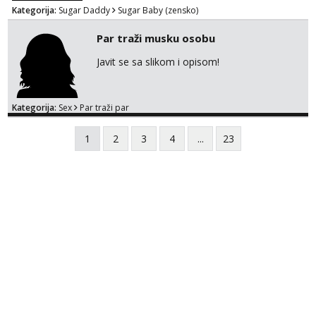
Kategorija:
Sugar Daddy
Sugar Baby (zensko)
Par traži musku osobu
Javit se sa slikom i opisom!
Kategorija:
Sex
Par traži par
1
2
3
4
...
23