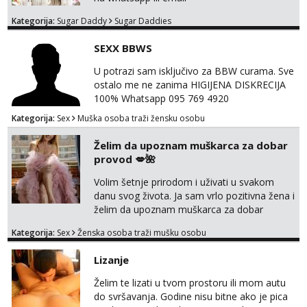
Kategorija:
Sugar Daddy
Sugar Daddies
SEXX BBWS
U potrazi sam isključivo za BBW curama. Sve
ostalo me ne zanima HIGIJENA DISKRECIJA
100% Whatsapp 095 769 4920
Kategorija:
Sex
Muška osoba traži žensku osobu
Želim da upoznam muškarca za dobar
provod 💋🌺
Volim šetnje prirodom i uživati u svakom
danu svog života. Ja sam vrlo pozitivna žena i
želim da upoznam muškarca za dobar
provod, naravno može i nešto više.💋🌺 Klikni
Kategorija:
Sex
Ženska osoba traži mušku osobu
na link ispod i nadji me tamo, cekam te!
Lizanje
Želim te lizati u tvom prostoru ili mom autu
do svršavanja. Godine nisu bitne ako je pica