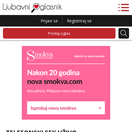
Prijavi se
Registriraj se
Predaj oglas
Liliana
Razgovaram :)
Tel:
064/677-677
- Kod: #69
tel:0,93€ - mob:1,12€ min