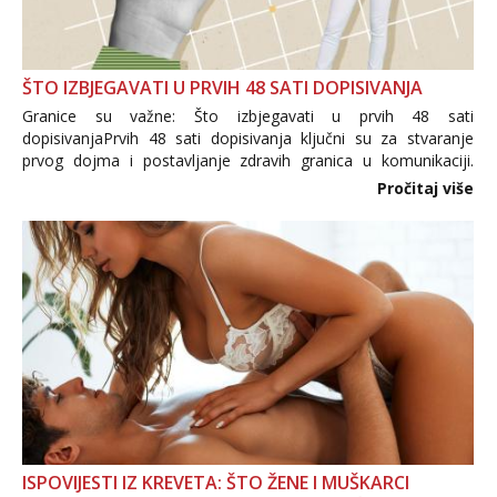
ŠTO IZBJEGAVATI U PRVIH 48 SATI DOPISIVANJA
Granice su važne: Što izbjegavati u prvih 48 sati
dopisivanjaPrvih 48 sati dopisivanja ključni su za stvaranje
prvog dojma i postavljanje zdravih granica u komunikaciji.
Važno je izbjeći prebrzo otkrivanje osobnih ili intimnih
Pročitaj više
informacija, jer nepoznata osoba još nije zaslužila to
povjerenje. Takođe...
ISPOVIJESTI IZ KREVETA: ŠTO ŽENE I MUŠKARCI