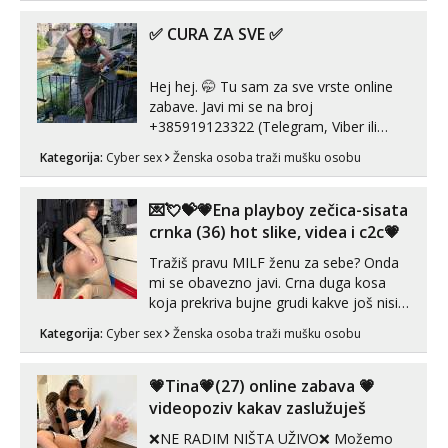
trojci s kolegicama, svaka je drugačija
😉 Radim i vruća tipkanja uz slike i hot
✅ CURA ZA SVE ✅
line pozive. Za vas sam pripremila ...
Hej hej. 🤭 Tu sam za sve vrste online
zabave. Javi mi se na broj
+385919123322 (Telegram, Viber ili
Whatsapp). 🤙 NE javljaj se na uzivo.
Kategorija:
Cyber sex
Ženska osoba traži mušku osobu
Hvala.
💌💘💝💗Ena playboy zečica-sisata
crnka (36) hot slike, videa i c2c💗
Tražiš pravu MILF ženu za sebe? Onda
mi se obavezno javi. Crna duga kosa
koja prekriva bujne grudi kakve još nisi
vidio, čista ŠESTICA! A usne? O usnama
Kategorija:
Cyber sex
Ženska osoba traži mušku osobu
bolje da ni ne pričam. Prave pune usne
koje će ti se urezati u pamćenje, jer
vjeruj mi, takve još nisi vidio. Uvijek sam
💗Tina💗(27) online zabava 💗
spremna za ONLOINE zabavu...
videopoziv kakav zaslužuješ
❌NE RADIM NIŠTA UŽIVO❌ Možemo