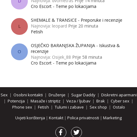
Najnovija: dvometras
Prije 14 minuta
D
Cro Escort - Teme po lokacijama
SHEMALE & TRANSICE - Preporuke i recenzije
Najnovija: leopard
Prije 20 minuta
L
Fetish
OSJEČKO BARANJSKA ŽUPANIJA - Iskustva &
recenzije
O
Najnovija: Osijek_88
Prije 58 minuta
Cro Escort - Teme po lokacijama
Sex
|
Osobni kontakti
|
Druženje
|
Sugar Daddy
|
Diskretni aparmani
|
Potencija
|
Masaže i striptiz
|
Veza / ljubav
|
Brak
|
Cyber sex
|
Phone sex
|
Fetish
|
Tulumi i zabave
|
Sex shop
|
Ostalo
Uvjeti korištenja
|
Kontakt
|
Polica privatnosti
|
Marketing