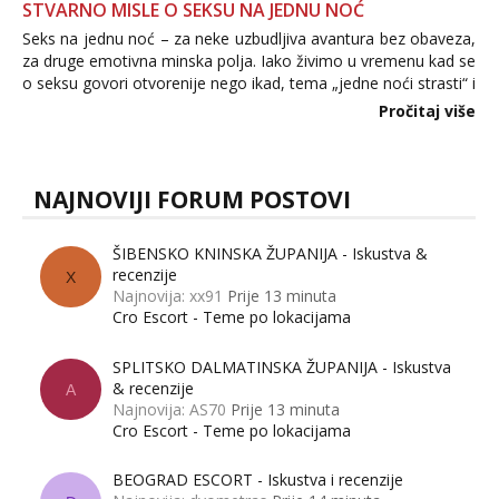
STVARNO MISLE O SEKSU NA JEDNU NOĆ
Seks na jednu noć – za neke uzbudljiva avantura bez obaveza,
za druge emotivna minska polja. Iako živimo u vremenu kad se
o seksu govori otvorenije nego ikad, tema „jedne noći strasti“ i
dalje izaziva burne rasprave. Što zapravo misle žene, a što
Pročitaj više
muškarci? Jesu...
NAJNOVIJI FORUM POSTOVI
ŠIBENSKO KNINSKA ŽUPANIJA - Iskustva &
recenzije
X
Najnovija: xx91
Prije 13 minuta
Cro Escort - Teme po lokacijama
SPLITSKO DALMATINSKA ŽUPANIJA - Iskustva
& recenzije
A
Najnovija: AS70
Prije 13 minuta
Cro Escort - Teme po lokacijama
BEOGRAD ESCORT - Iskustva i recenzije