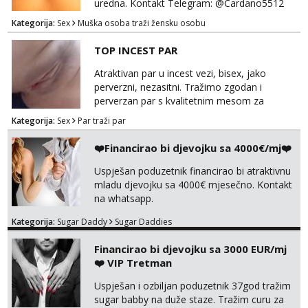
uredna. Kontakt Telegram: @Cardano5512
Email: myjohny15@protonmail.com
Kategorija:
Sex
Muška osoba traži žensku osobu
TOP INCEST PAR
Atraktivan par u incest vezi, bisex, jako
perverzni, nezasitni. Tražimo zgodan i
perverzan par s kvalitetnim mesom za
uživanje u svim vrstama seksa. Diskrecija
Kategorija:
Sex
Par traži par
obavezna. Samo ozbiljne ponude preko
Whats appa na broj 091 591 3523.
❤️Financirao bi djevojku sa 4000€/mj❤️
Uspješan poduzetnik financirao bi atraktivnu
mladu djevojku sa 4000€ mjesečno. Kontakt
na whatsapp.
Kategorija:
Sugar Daddy
Sugar Daddies
Financirao bi djevojku sa 3000 EUR/mj
❤️ VIP Tretman
Uspješan i ozbiljan poduzetnik 37god tražim
sugar babby na duže staze. Tražim curu za