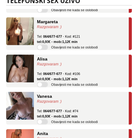
TELEFONSKI SEX UŽIVO
Obavijesti me kada se oslobodi
Margareta
Razgovaram :)
Tel:
064/677-677
- Kod: #121
tel:0,93€ - mob:1,12€ min
Obavijesti me kada se oslobodi
Alisa
Razgovaram :)
Tel:
064/677-677
- Kod: #106
tel:0,93€ - mob:1,12€ min
Obavijesti me kada se oslobodi
Vanesa
Razgovaram :)
Tel:
064/677-677
- Kod: #74
tel:0,93€ - mob:1,12€ min
Obavijesti me kada se oslobodi
Anita
Razgovaram :)