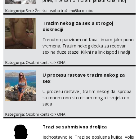
pravi, ili te samo moram jahati? Onaj moj
bivsi je bio samo konj hahahahah Klikni niže
Kategorija:
Sex
Ženska osoba traži mušku osobu
na sexdater link i javi mi se tamo....
Trazim nekog za sex u strogoj
diskreciji
Trenutno pauziram od faxa i imam jako puno
vremena. Trazim nekog decka za redovan
sex na duze staze! Klikni na link ispod i nadji
me tamo, cekam te!
Kategorija:
Osobni kontakti
ONA
U procesu rastave trazim nekog za
sex
U procesu rastave , trazim nekog da isproba
sa mnom ono sto nisam mogla i smjela do
sada
Kategorija:
Osobni kontakti
ONA
Trazi se submisivna droljica
Jednostavno je. Trazi se poslusna kujica. Volis