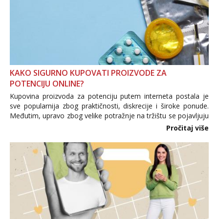
KAKO SIGURNO KUPOVATI PROIZVODE ZA
POTENCIJU ONLINE?
Kupovina proizvoda za potenciju putem interneta postala je
sve popularnija zbog praktičnosti, diskrecije i široke ponude.
Međutim, upravo zbog velike potražnje na tržištu se pojavljuju
i brojni krivotvoreni proizvodi, nepouzdane internetske
Pročitaj više
trgovine te proizvodi nepoznatog podrijetla. ...