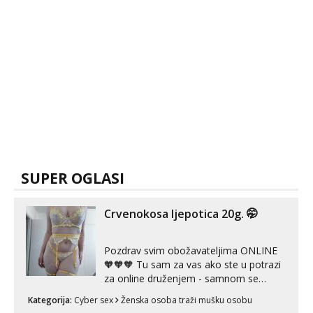
SUPER OGLASI
Crvenokosa ljepotica 20g. 🤭
Pozdrav svim obožavateljima ONLINE
🧡🧡🧡 Tu sam za vas ako ste u potrazi
za online druženjem - samnom se
možete zabaviti preko videopoziva, ili
Kategorija:
Cyber sex
Ženska osoba traži mušku osobu
ako vam nisam dovoljna radim i u paru i