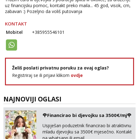
uz financijsku pomoc, kontakt preko maila... 45 god, visok, crn,
Zara
zabavan :) Pozeljno da voliš putovanja
Razgovaram :)
KONTAKT
Tel:
064/677-677
- Kod: #123
tel:0,93€ - mob:1,12€ min
Mobitel
+385955546101
Obavijesti me kada se oslobodi
Anđela
Čekam tvoj poziv!
Tel:
064/677-677
- Kod: #142
tel:0,93€ - mob:1,12€ min
Želiš poslati privatnu poruku za ovaj oglas?
Registriraj se ili prijavi klikom
ovdje
NAJNOVIJI OGLASI
🌹Financirao bi djevojku sa 3500€/mj🌹
Uspješan poduzetnik financirao bi atraktivnu
mladu djevojku sa 3500€ mjesečno. Kontakt
na whatsapp ili email