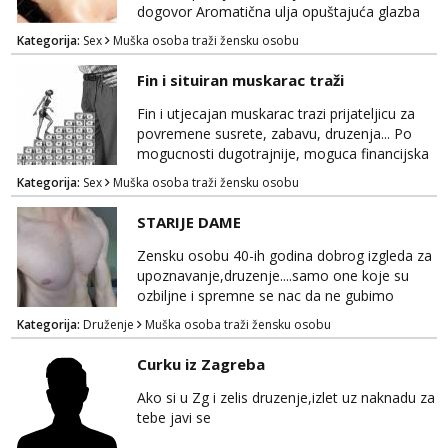
dogovor Aromatična ulja opuštajuća glazba
Budi moja Kraljica i ispuni si želje za dobro
Kategorija:
Sex
Muška osoba traži žensku osobu
opuštanje Vaš prostor
Fin i situiran muskarac traži
Fin i utjecajan muskarac trazi prijateljicu za
povremene susrete, zabavu, druzenja... Po
mogucnosti dugotrajnije, moguca financijska
potpora!
Kategorija:
Sex
Muška osoba traži žensku osobu
STARIJE DAME
Zensku osobu 40-ih godina dobrog izgleda za
upoznavanje,druzenje....samo one koje su
ozbiljne i spremne se nac da ne gubimo
vrijeme!
Kategorija:
Druženje
Muška osoba traži žensku osobu
Curku iz Zagreba
Ako si u Zg i zelis druzenje,izlet uz naknadu za
tebe javi se