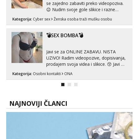
se zajedno zabaviti preko videopoziva.
😉 Nudim svoje gole slikice i razne
videouradke. 🤩 Za online zabavu pošalji
Kategorija:
Cyber sex
Ženska osoba traži mušku osobu
poruku na Whatsapp, Telegram ili Viber.
😎 +385 91 912 3322 Za provjeru moje
autentičnosti možeš me vidjeti na
💣SEX BOMBA💣
videopozivu. 😉 S vama sam vec 5 ...
Javi se za ONLINE ZABAVU. NISTA
UZIVO! Radim videopozive, dopisivanja,
prodajem svoja videa i slikice. 😚 Javi mi
se porukom na Whatsupp, Viber ili
Kategorija:
Osobni kontakti
ONA
Telegram. +385 91 723 0045
NAJNOVIJI ČLANCI