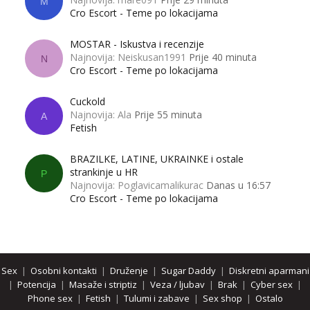
M
Cro Escort - Teme po lokacijama
MOSTAR - Iskustva i recenzije
Najnovija: Neiskusan1991
Prije 40 minuta
N
Cro Escort - Teme po lokacijama
Cuckold
Najnovija: Ala
Prije 55 minuta
A
Fetish
BRAZILKE, LATINE, UKRAINKE i ostale
strankinje u HR
P
Najnovija: Poglavicamalikurac
Danas u 16:57
Cro Escort - Teme po lokacijama
Sex
|
Osobni kontakti
|
Druženje
|
Sugar Daddy
|
Diskretni aparmani
|
Potencija
|
Masaže i striptiz
|
Veza / ljubav
|
Brak
|
Cyber sex
|
Phone sex
|
Fetish
|
Tulumi i zabave
|
Sex shop
|
Ostalo