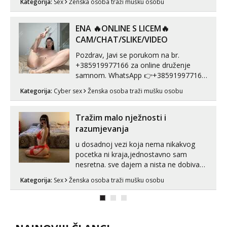
Kategorija:
Sex
Ženska osoba traži mušku osobu
Pusenje i gutanje sperme Erotsko rublje
imam uvijek Lizati me mozes i ljubiti po
tijelu Iskljucivo neradim analni !!! I
ENA 🔥ONLINE S LICEM🔥
neljubim se Wha...
CAM/CHAT/SLIKE/VIDEO
Pozdrav, Javi se porukom na br.
+385919977166 za online druženje
samnom. WhatsApp 👉+385919977166
Telegram 👉@enafriedrichkis Radim
Kategorija:
Cyber sex
Ženska osoba traži mušku osobu
videopozive s licem, solo i s partnerom,
kolegicama (Tina&Natali), razne
kombinacije halteri, haljine, štikle,
Tražim malo nježnosti i
samostojeće itd. Nudim svakakva videa
razumjevanja
seksa, puš...
u dosadnoj vezi koja nema nikakvog
pocetka ni kraja,jednostavno sam
nesretna. sve dajem a nista ne dobivam
za uzvrat.trazim muskarca koji ce
Kategorija:
Sex
Ženska osoba traži mušku osobu
zadovoljiti moje potrebe,ne trazim puno
samo malo njeznosti i razumjevanja.
volim njezan seks i njezne poljupce po
tijelu koji me jako pale,obozavam kad
muskar...