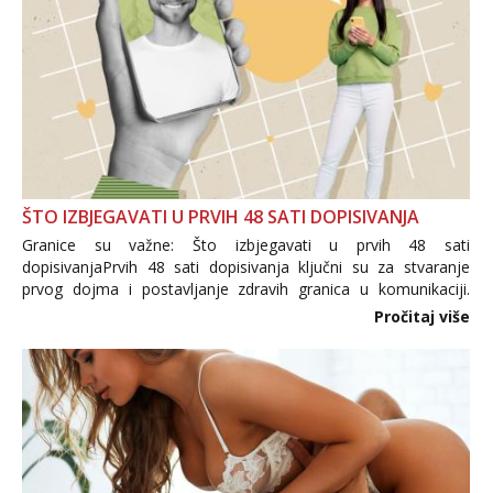
ŠTO IZBJEGAVATI U PRVIH 48 SATI DOPISIVANJA
Granice su važne: Što izbjegavati u prvih 48 sati
dopisivanjaPrvih 48 sati dopisivanja ključni su za stvaranje
prvog dojma i postavljanje zdravih granica u komunikaciji.
Važno je izbjeći prebrzo otkrivanje osobnih ili intimnih
Pročitaj više
informacija, jer nepoznata osoba još nije zaslužila to
povjerenje. Takođe...