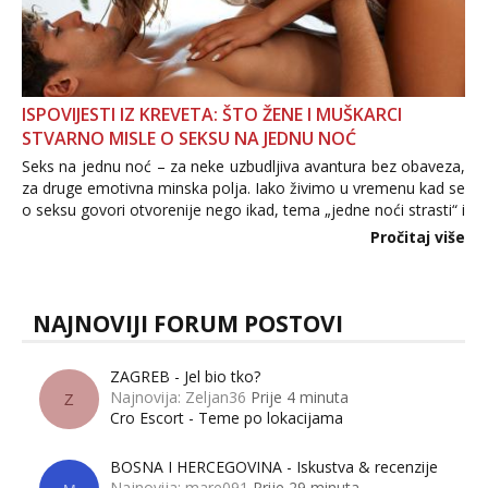
ISPOVIJESTI IZ KREVETA: ŠTO ŽENE I MUŠKARCI
STVARNO MISLE O SEKSU NA JEDNU NOĆ
Seks na jednu noć – za neke uzbudljiva avantura bez obaveza,
za druge emotivna minska polja. Iako živimo u vremenu kad se
o seksu govori otvorenije nego ikad, tema „jedne noći strasti“ i
dalje izaziva burne rasprave. Što zapravo misle žene, a što
Pročitaj više
muškarci? Jesu...
NAJNOVIJI FORUM POSTOVI
ZAGREB - Jel bio tko?
Najnovija: Zeljan36
Prije 4 minuta
Z
Cro Escort - Teme po lokacijama
BOSNA I HERCEGOVINA - Iskustva & recenzije
Najnovija: mare091
Prije 29 minuta