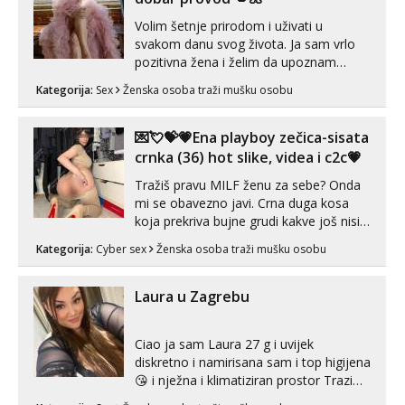
Zara
Volim šetnje prirodom i uživati u
Razgovaram :)
svakom danu svog života. Ja sam vrlo
Tel:
064/677-677
- Kod: #123
pozitivna žena i želim da upoznam
tel:0,93€ - mob:1,12€ min
muškarca za dobar provod, naravno
Obavijesti me kada se oslobodi
Kategorija:
Sex
Ženska osoba traži mušku osobu
može i nešto više.💋🌺 Klikni na link
ispod i nadji me tamo, cekam te!
Anđela
💌💘💝💗Ena playboy zečica-sisata
Čekam tvoj poziv!
crnka (36) hot slike, videa i c2c💗
Tel:
064/677-677
- Kod: #142
tel:0,93€ - mob:1,12€ min
Tražiš pravu MILF ženu za sebe? Onda
mi se obavezno javi. Crna duga kosa
koja prekriva bujne grudi kakve još nisi
vidio, čista ŠESTICA! A usne? O usnama
Kategorija:
Cyber sex
Ženska osoba traži mušku osobu
bolje da ni ne pričam. Prave pune usne
koje će ti se urezati u pamćenje, jer
vjeruj mi, takve još nisi vidio. Uvijek sam
Laura u Zagrebu
spremna za ONLOINE zabavu...
Ciao ja sam Laura 27 g i uvijek
diskretno i namirisana sam i top higijena
😘 i nježna i klimatiziran prostor Trazim
sex za nagradu Radim klasican sex