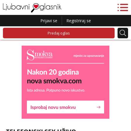
Prijavi se
Registriraj se
Predaj oglas
Lucija
Razgovaram :)