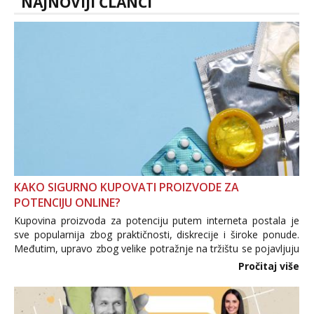
NAJNOVIJI ČLANCI
KAKO SIGURNO KUPOVATI PROIZVODE ZA
POTENCIJU ONLINE?
Kupovina proizvoda za potenciju putem interneta postala je
sve popularnija zbog praktičnosti, diskrecije i široke ponude.
Međutim, upravo zbog velike potražnje na tržištu se pojavljuju
i brojni krivotvoreni proizvodi, nepouzdane internetske
Pročitaj više
trgovine te proizvodi nepoznatog podrijetla. ...