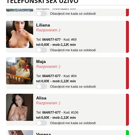
TELEFONSKI SEX UŽIVO
Tel:
064/677-677
- Kod: #136
tel:0,93€ - mob:1,12€ min
Obavijesti me kada se oslobodi
Liliana
Razgovaram :)
Tel:
064/677-677
- Kod: #69
tel:0,93€ - mob:1,12€ min
Obavijesti me kada se oslobodi
Maja
Razgovaram :)
Tel:
064/677-677
- Kod: #04
tel:0,93€ - mob:1,12€ min
Obavijesti me kada se oslobodi
Alisa
Razgovaram :)
Tel:
064/677-677
- Kod: #106
tel:0,93€ - mob:1,12€ min
Obavijesti me kada se oslobodi
Vanesa