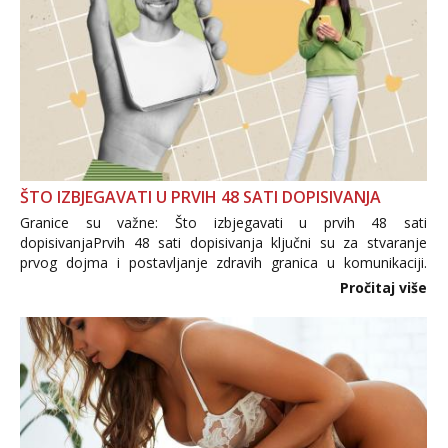
ŠTO IZBJEGAVATI U PRVIH 48 SATI DOPISIVANJA
Granice su važne: Što izbjegavati u prvih 48 sati
dopisivanjaPrvih 48 sati dopisivanja ključni su za stvaranje
prvog dojma i postavljanje zdravih granica u komunikaciji.
Važno je izbjeći prebrzo otkrivanje osobnih ili intimnih
Pročitaj više
informacija, jer nepoznata osoba još nije zaslužila to
povjerenje. Takođe...