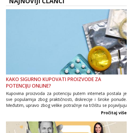
NAJNOVIJI ČLANCI
KAKO SIGURNO KUPOVATI PROIZVODE ZA
POTENCIJU ONLINE?
Kupovina proizvoda za potenciju putem interneta postala je
sve popularnija zbog praktičnosti, diskrecije i široke ponude.
Međutim, upravo zbog velike potražnje na tržištu se pojavljuju
i brojni krivotvoreni proizvodi, nepouzdane internetske
Pročitaj više
trgovine te proizvodi nepoznatog podrijetla. ...