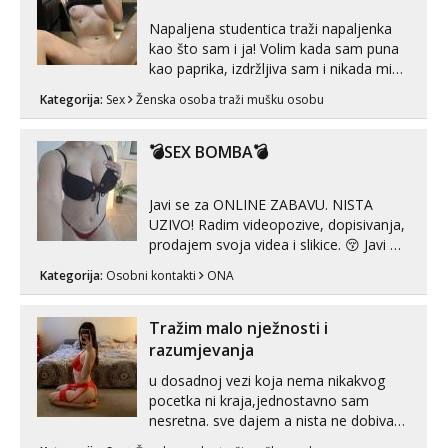
Čekam tvoj poziv!
Napaljena studentica traži napaljenka
kao što sam i ja! Volim kada sam puna
Tel:
064/677-677
- Kod: #106
tel:0,93€ - mob:1,12€ min
kao paprika, izdržljiva sam i nikada mi
nije dosta seksa. Volim grubi seks i više
Kategorija:
Sex
Ženska osoba traži mušku osobu
Vanesa
puta dnevno bilo kad i bilo gdje zato se
Razgovaram :)
javi što prije da me isprobaš Klikni na
link ispod i nadji me tamo, cekam te!
💣SEX BOMBA💣
Tel:
064/677-677
- Kod: #74
tel:0,93€ - mob:1,12€ min
Obavijesti me kada se oslobodi
Javi se za ONLINE ZABAVU. NISTA
UZIVO! Radim videopozive, dopisivanja,
Lili
Čekam tvoj poziv!
prodajem svoja videa i slikice. 😚 Javi mi
se porukom na Whatsupp, Viber ili
Tel:
064/677-677
- Kod: #128
Kategorija:
Osobni kontakti
ONA
Telegram. +385 91 723 0045
tel:0,93€ - mob:1,12€ min
Tražim malo nježnosti i
Ivančica
razumjevanja
Čekam tvoj poziv!
u dosadnoj vezi koja nema nikakvog
Tel:
064/677-677
- Kod: #108
tel:0,93€ - mob:1,12€ min
pocetka ni kraja,jednostavno sam
nesretna. sve dajem a nista ne dobivam
Anđela
za uzvrat.trazim muskarca koji ce