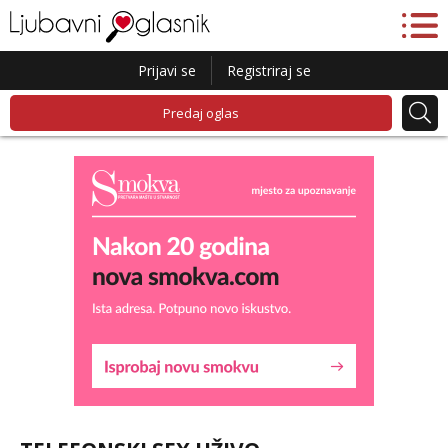
Prijavi se
Registriraj se
Predaj oglas
Maja
Razgovaram :)