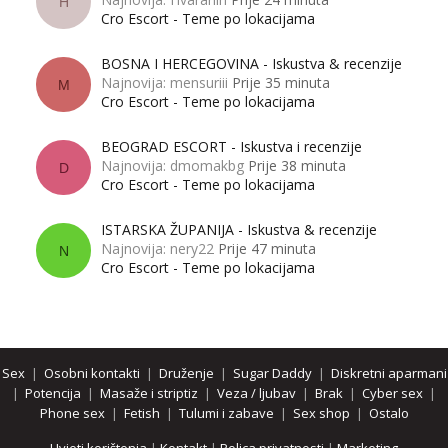
H
Cro Escort - Teme po lokacijama
BOSNA I HERCEGOVINA - Iskustva & recenzije
Najnovija: mensuriii
Prije 35 minuta
M
Cro Escort - Teme po lokacijama
BEOGRAD ESCORT - Iskustva i recenzije
Najnovija: dmomakbg
Prije 38 minuta
D
Cro Escort - Teme po lokacijama
ISTARSKA ŽUPANIJA - Iskustva & recenzije
Najnovija: nery22
Prije 47 minuta
N
Cro Escort - Teme po lokacijama
Sex
|
Osobni kontakti
|
Druženje
|
Sugar Daddy
|
Diskretni aparmani
|
Potencija
|
Masaže i striptiz
|
Veza / ljubav
|
Brak
|
Cyber sex
|
Phone sex
|
Fetish
|
Tulumi i zabave
|
Sex shop
|
Ostalo