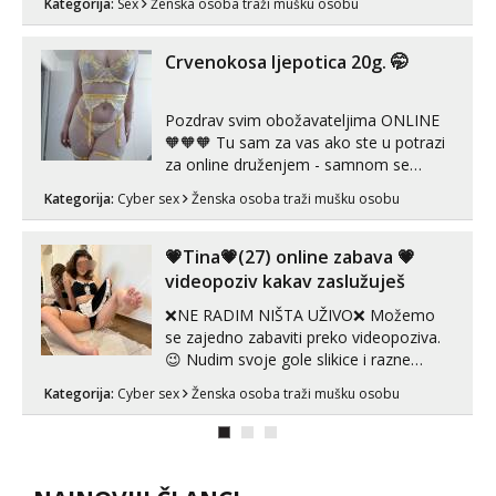
Kategorija:
Sex
Ženska osoba traži mušku osobu
Čekam tvoj poziv!
zadovoljiti moje potrebe,ne trazim puno
samo malo njeznosti i razumjevanja.
Tel:
064/677-677
- Kod: #142
volim njezan seks i njezne poljupce po
Crvenokosa ljepotica 20g. 🤭
tel:0,93€ - mob:1,12€ min
tijelu koji me jako pale,obozavam kad
muskar...
Mira
Pozdrav svim obožavateljima ONLINE
Razgovaram :)
🧡🧡🧡 Tu sam za vas ako ste u potrazi
Tel:
064/677-677
- Kod: #72
za online druženjem - samnom se
tel:0,93€ - mob:1,12€ min
možete zabaviti preko videopoziva, ili
Obavijesti me kada se oslobodi
Kategorija:
Cyber sex
Ženska osoba traži mušku osobu
ako vam nisam dovoljna radim i u paru i
trojci s kolegicama, svaka je drugačija
😉 Radim i vruća tipkanja uz slike i hot
💗Tina💗(27) online zabava 💗
line pozive. Za vas sam pripremila ...
videopoziv kakav zaslužuješ
❌NE RADIM NIŠTA UŽIVO❌ Možemo
se zajedno zabaviti preko videopoziva.
😉 Nudim svoje gole slikice i razne
videouradke. 🤩 Za online zabavu pošalji
Kategorija:
Cyber sex
Ženska osoba traži mušku osobu
poruku na Whatsapp, Telegram ili Viber.
😎 +385 91 912 3322 Za provjeru moje
autentičnosti možeš me vidjeti na
videopozivu. 😉 S vama sam vec 5 ...