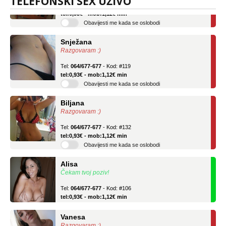
TELEFONSKI SEX UŽIVO
Tel:
064/677-677
- Kod: #04
tel:0,93€ - mob:1,12€ min
Obavijesti me kada se oslobodi
Snježana
Razgovaram :)
Tel:
064/677-677
- Kod: #119
tel:0,93€ - mob:1,12€ min
Obavijesti me kada se oslobodi
Biljana
Razgovaram :)
Tel:
064/677-677
- Kod: #132
tel:0,93€ - mob:1,12€ min
Obavijesti me kada se oslobodi
Alisa
Čekam tvoj poziv!
Tel:
064/677-677
- Kod: #106
tel:0,93€ - mob:1,12€ min
Vanesa
Razgovaram :)