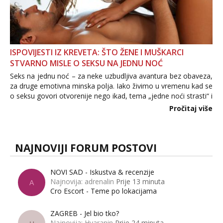
ISPOVIJESTI IZ KREVETA: ŠTO ŽENE I MUŠKARCI
STVARNO MISLE O SEKSU NA JEDNU NOĆ
Seks na jednu noć – za neke uzbudljiva avantura bez obaveza,
za druge emotivna minska polja. Iako živimo u vremenu kad se
o seksu govori otvorenije nego ikad, tema „jedne noći strasti“ i
dalje izaziva burne rasprave. Što zapravo misle žene, a što
Pročitaj više
muškarci? Jesu...
NAJNOVIJI FORUM POSTOVI
NOVI SAD - Iskustva & recenzije
Najnovija: adrenalin
Prije 13 minuta
A
Cro Escort - Teme po lokacijama
ZAGREB - Jel bio tko?
Najnovija: Hvaranin
Prije 24 minuta