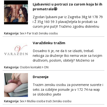
šaljem na wapp telegram..178 78kg.,javi se
Ljubavnici u potrazi za curom koja bi ih
za brz dogovor Kontakt 0958759047
promatrala🤩
Zgodan ljubavni par iz Zagreba 38g M 178 79
i Ž 35g 160 59 3 plava(željela bi probati sa
curom prvi put)!! Tražimo zgodnu diskretnu
curu koja bi nas promatrala dok imamo
Kategorija:
Sex
Par traži žensku osobu
žestok odnos. Može se pridruziti ali i ne
mora.Bitno da uzivamo diskretno anonimno
Varaždinku tražim
bez upoznavanja puno.Sliku mozemo
razmjeniti,ali najbolje uzivo se upoznati. Na
Dosadno ti je, ne da ti se izlaziti, trebaš
goo smo do 15.8 poslije tog mozemo se
nekoga za druženje tko nema veze sa tvojim
druziti,javi se na mail il...
društvom, poslom, obitelji? Možemo se
podružiti i zabaviti na razne načine. Makni se
Kategorija:
Osobni kontakti
ON
od svakodnevice samnom. Javi se na
Whatsapp. Samo Varaždin i okolica.
Druzenje
Trazim zensku osobu za povremene susrete i
seks za ozbiljne ponude ja v 172 74 na wap
se slobodno javite
Kategorija:
Sex
Muška osoba traži žensku osobu