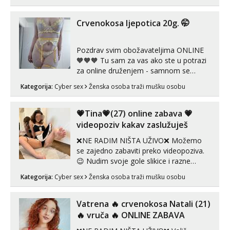
Pusenje i gutanje sperme Erotsko rublje
imam uvijek Lizati me mozes i ljubiti po
tijelu Iskljucivo neradim analni !!! I
Crvenokosa ljepotica 20g. 🤭
neljubim se Wha...
Pozdrav svim obožavateljima ONLINE
🧡🧡🧡 Tu sam za vas ako ste u potrazi
za online druženjem - samnom se
možete zabaviti preko videopoziva, ili
Kategorija:
Cyber sex
Ženska osoba traži mušku osobu
ako vam nisam dovoljna radim i u paru i
trojci s kolegicama, svaka je drugačija
😉 Radim i vruća tipkanja uz slike i hot
💗Tina💗(27) online zabava 💗
line pozive. Za vas sam pripremila ...
videopoziv kakav zaslužuješ
❌NE RADIM NIŠTA UŽIVO❌ Možemo
se zajedno zabaviti preko videopoziva.
😉 Nudim svoje gole slikice i razne
videouradke. 🤩 Za online zabavu pošalji
Kategorija:
Cyber sex
Ženska osoba traži mušku osobu
poruku na Whatsapp, Telegram ili Viber.
😎 +385 91 912 3322 Za provjeru moje
autentičnosti možeš me vidjeti na
Vatrena ‎️‍🔥 crvenokosa Natali (21)
videopozivu. 😉 S vama sam vec 5 ...
‎️‍🔥 vruča‎ ️‍🔥 ONLINE ZABAVA