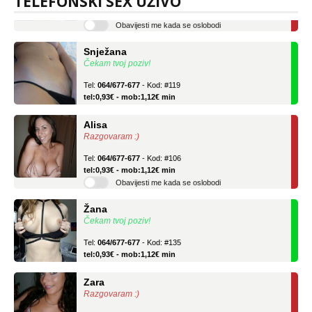
TELEFONSKI SEX UŽIVO
tel:0,93€ - mob:1,12€ min
Obavijesti me kada se oslobodi
Snježana
Čekam tvoj poziv!
Tel:
064/677-677
- Kod: #119
tel:0,93€ - mob:1,12€ min
Alisa
Razgovaram :)
Tel:
064/677-677
- Kod: #106
tel:0,93€ - mob:1,12€ min
Obavijesti me kada se oslobodi
Žana
Čekam tvoj poziv!
Tel:
064/677-677
- Kod: #135
tel:0,93€ - mob:1,12€ min
Zara
Razgovaram :)
Tel:
064/677-677
- Kod: #123