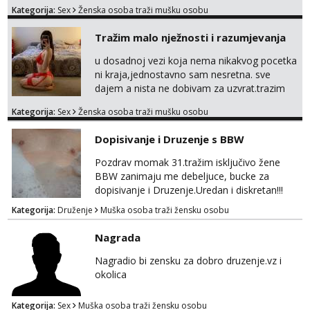
tamo, cekam te!
Kategorija:
Sex
Ženska osoba traži mušku osobu
Tražim malo nježnosti i razumjevanja
u dosadnoj vezi koja nema nikakvog pocetka
ni kraja,jednostavno sam nesretna. sve
dajem a nista ne dobivam za uzvrat.trazim
muskarca koji ce zadovoljiti moje potrebe,ne
Kategorija:
Sex
Ženska osoba traži mušku osobu
trazim puno samo malo njeznosti i
razumjevanja. volim njezan seks i njezne
Dopisivanje i Druzenje s BBW
poljupce po tijelu koji me jako
pale,obozavam kad muskarac preuzme
Pozdrav momak 31.tražim isključivo žene
kontrolu . javi se :) Klikni na link ispod i nadji
BBW zanimaju me debeljuce, bucke za
me tamo, cekam te!
dopisivanje i Druzenje.Uredan i diskretan!!!
Kategorija:
Druženje
Muška osoba traži žensku osobu
Nagrada
Nagradio bi zensku za dobro druzenje.vz i
okolica
Kategorija:
Sex
Muška osoba traži žensku osobu