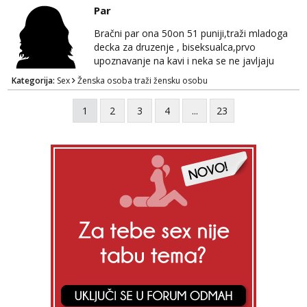
Par
Bračni par ona 50on 51 puniji,traži mladoga
decka za druzenje , biseksualca,prvo
upoznavanje na kavi i neka se ne javljaju
stariji od 30 godina
Kategorija:
Sex
Ženska osoba traži žensku osobu
1
2
3
4
...
23