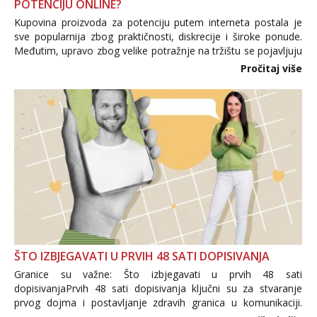
POTENCIJU ONLINE?
Kupovina proizvoda za potenciju putem interneta postala je
sve popularnija zbog praktičnosti, diskrecije i široke ponude.
Međutim, upravo zbog velike potražnje na tržištu se pojavljuju
i brojni krivotvoreni proizvodi, nepouzdane internetske
Pročitaj više
trgovine te proizvodi nepoznatog podrijetla. ...
ŠTO IZBJEGAVATI U PRVIH 48 SATI DOPISIVANJA
Granice su važne: Što izbjegavati u prvih 48 sati
dopisivanjaPrvih 48 sati dopisivanja ključni su za stvaranje
prvog dojma i postavljanje zdravih granica u komunikaciji.
Važno je izbjeći prebrzo otkrivanje osobnih ili intimnih