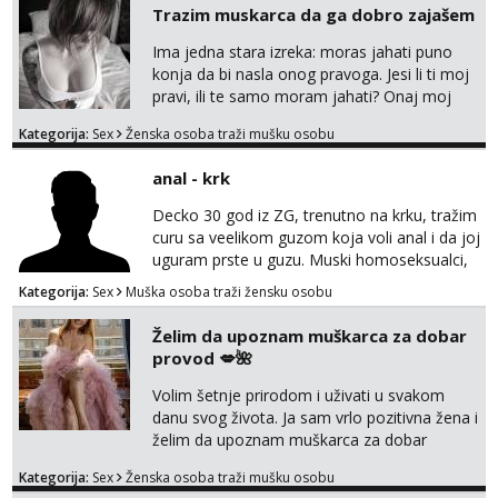
Trazim muskarca da ga dobro zajašem
Ima jedna stara izreka: moras jahati puno
konja da bi nasla onog pravoga. Jesi li ti moj
pravi, ili te samo moram jahati? Onaj moj
bivsi je bio samo konj hahahahah Klikni niže
Kategorija:
Sex
Ženska osoba traži mušku osobu
na sexdater link i javi mi se tamo....
anal - krk
Decko 30 god iz ZG, trenutno na krku, tražim
curu sa veelikom guzom koja voli anal i da joj
uguram prste u guzu. Muski homoseksualci,
parovi i transiči odjebite, ne zanimate me. Bilo
Kategorija:
Sex
Muška osoba traži žensku osobu
kakva placanja opcenito (gotovina) ili
unaprijed (aircash, paysafecard, bonovi) ne
Želim da upoznam muškarca za dobar
dolaze u obzir. Javit se prvo porukom na
provod 💋🌺
whatsapp 0958048882.
Volim šetnje prirodom i uživati u svakom
danu svog života. Ja sam vrlo pozitivna žena i
želim da upoznam muškarca za dobar
provod, naravno može i nešto više.💋🌺 Klikni
Kategorija:
Sex
Ženska osoba traži mušku osobu
na link ispod i nadji me tamo, cekam te!