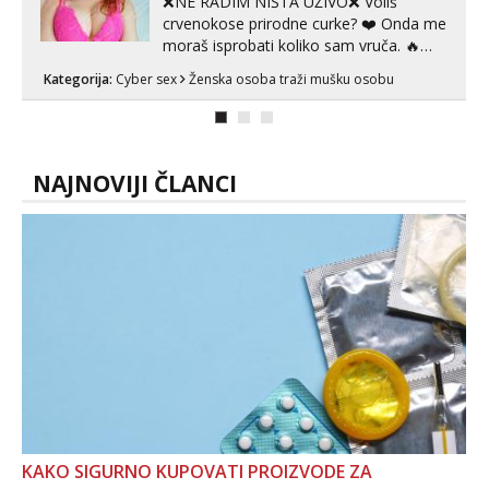
❌NE RADIM NIŠTA UŽIVO❌ Voliš
crvenokose prirodne curke? ❤️ Onda me
moraš isprobati koliko sam vruča.‎ ️‍🔥
MLADA vražica koja ima 100%
Kategorija:
Cyber sex
Ženska osoba traži mušku osobu
prorodne grudi, 💦 Misli su mi uvijek
prljave i u svemu vidim samo užitak. 💦
U mojoj raznolikoj ponudi možeš
pranaći nešto po svojoj mjeri. Sexi videa
s kolegica...
NAJNOVIJI ČLANCI
KAKO SIGURNO KUPOVATI PROIZVODE ZA