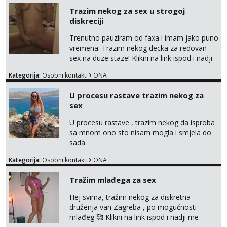
Trazim nekog za sex u strogoj
diskreciji
Trenutno pauziram od faxa i imam jako puno
vremena. Trazim nekog decka za redovan
sex na duze staze! Klikni na link ispod i nadji
me tamo, cekam te!
Kategorija:
Osobni kontakti
ONA
U procesu rastave trazim nekog za
sex
U procesu rastave , trazim nekog da isproba
sa mnom ono sto nisam mogla i smjela do
sada
Kategorija:
Osobni kontakti
ONA
Tražim mlađega za sex
Hej svima, tražim nekog za diskretna
druženja van Zagreba , po mogućnosti
mlađeg 🥰 Klikni na link ispod i nadji me