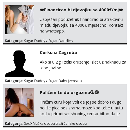
❤️Financirao bi djevojku sa 4000€/mj❤️
Uspješan poduzetnik financirao bi atraktivnu
mladu djevojku sa 4000€ mjesečno. Kontakt
na whatsapp.
Kategorija:
Sugar Daddy
Sugar Daddies
Curku iz Zagreba
Ako si u Zg i zelis druzenje,izlet uz naknadu za
tebe javi se
Kategorija:
Sugar Daddy
Sugar Baby (zensko)
Poližem te do orgazma💦🤑
Tražim curu koja voli da joj se dobro i dugo
poliže pica bez srama,moze kod tebe u autu
kod u prirodi wc shoping centar bitno da je
uzbudljivo i da si full diskretna i napaljena💦
Kategorija:
Sex
Muška osoba traži žensku osobu
jer nisam solo. Zgodan sam i diskretan,sliku