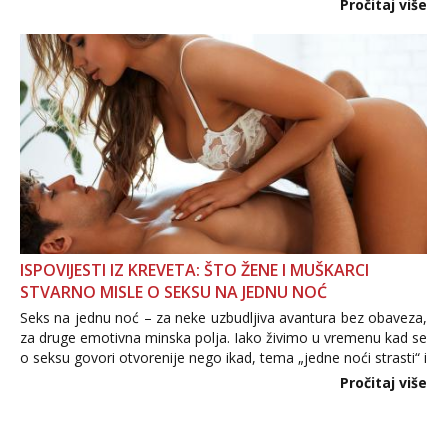
Pročitaj više
informacija, jer nepoznata osoba još nije zaslužila to
povjerenje. Takođe...
ISPOVIJESTI IZ KREVETA: ŠTO ŽENE I MUŠKARCI
STVARNO MISLE O SEKSU NA JEDNU NOĆ
Seks na jednu noć – za neke uzbudljiva avantura bez obaveza,
za druge emotivna minska polja. Iako živimo u vremenu kad se
o seksu govori otvorenije nego ikad, tema „jedne noći strasti“ i
dalje izaziva burne rasprave. Što zapravo misle žene, a što
Pročitaj više
muškarci? Jesu...