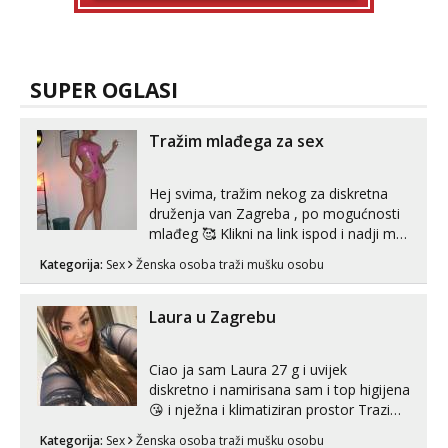
SUPER OGLASI
Tražim mlađega za sex
Hej svima, tražim nekog za diskretna
druženja van Zagreba , po mogućnosti
mlađeg 🥰 Klikni na link ispod i nadji me
tamo, cekam te!
Kategorija:
Sex
Ženska osoba traži mušku osobu
Laura u Zagrebu
Ciao ja sam Laura 27 g i uvijek
diskretno i namirisana sam i top higijena
😘 i nježna i klimatiziran prostor Trazim
sex za nagradu Radim klasican sex
Kategorija:
Sex
Ženska osoba traži mušku osobu