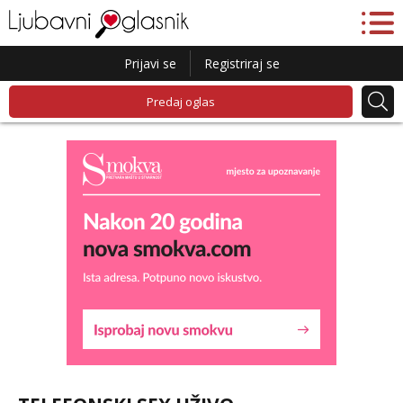
Prijavi se
Registriraj se
Predaj oglas
Liliana
Razgovaram :)
Tel:
064/677-677
- Kod: #69