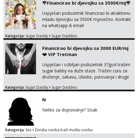
🌹Financirao bi djevojku sa 3500€/mj🌹
tel:0,93€ - mob:1,12€ min
Obavijesti me kada se oslobodi
Uspješan poduzetnik financirao bi atraktivnu
mladu djevojku sa 3500€ mjesečno. Kontakt
Žana
na whatsapp ili email
Čekam tvoj poziv!
Kategorija:
Sugar Daddy
Sugar Daddies
Tel:
064/677-677
- Kod: #135
tel:0,93€ - mob:1,12€ min
Financirao bi djevojku sa 3000 EUR/mj
Zara
❤️ VIP Tretman
Razgovaram :)
Uspješan i ozbiljan poduzetnik 37god tražim
Tel:
064/677-677
- Kod: #123
sugar babby na duže staze. Tražim curu za
tel:0,93€ - mob:1,12€ min
druženje, zabavu, izlaske, putovanja i druge
Obavijesti me kada se oslobodi
lijepe stvari na obostranu korist. Ako si
Kategorija:
Sugar Daddy
Sugar Daddies
otvorena, komunikativna, zgodna i atraktivna
Anđela
javi se na moj email:
Čekam tvoj poziv!
N
markodalic37@gmail.com
Tel:
064/677-677
- Kod: #142
Netko za dopisivanje? Sisak
tel:0,93€ - mob:1,12€ min
Kategorija:
Sex
Ženska osoba traži mušku osobu