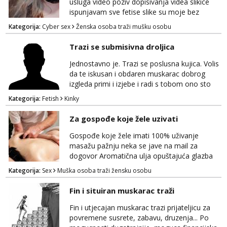
ukratko o sebi na: naal_naal@yahoo...
usluga video poziv dopisivanja videa slikice
ispunjavam sve fetise slike su moje bez
neugodnih iznenađenja javiti se na wap:
Kategorija:
Cyber sex
Ženska osoba traži mušku osobu
+385998702942
Trazi se submisivna droljica
Jednostavno je. Trazi se poslusna kujica. Volis
da te iskusan i obdaren muskarac dobrog
izgleda primi i izjebe i radi s tobom ono sto
on zeli raditi. Cura si van okvira,kinky i
Kategorija:
Fetish
Kinky
poslusna. Idealno 25 godina max okvirno 40.
Nikakve umisljene femy ko fol ljepotice me ne
Za gospođe koje žele uzivati
interesiraju. Stop pederima i slicnima. Stop
bonovima i slicne gluposti. Javi se sa slikom i
Gospođe koje žele imati 100% uživanje
ukratko o sebi na: naal_naal@yaho...
masažu pažnju neka se jave na mail za
dogovor Aromatična ulja opuštajuća glazba
Budi moja Kraljica i ispuni si želje za dobro
Kategorija:
Sex
Muška osoba traži žensku osobu
opuštanje Vaš prostor
Fin i situiran muskarac traži
Fin i utjecajan muskarac trazi prijateljicu za
povremene susrete, zabavu, druzenja... Po