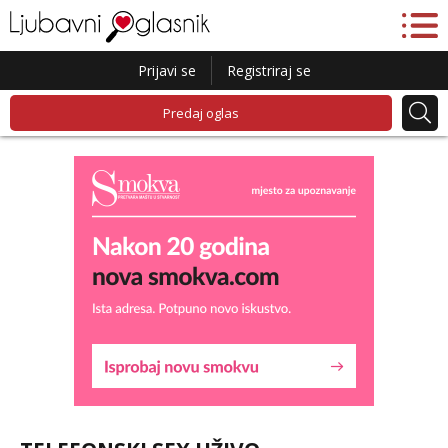
Prijavi se
Registriraj se
Predaj oglas
Liliana
Razgovaram :)
Tel:
064/677-677
- Kod: #69
tel:0,93€ - mob:1,12€ min