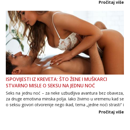
Važno je izbjeći prebrzo otkrivanje osobnih ili intimnih
Pročitaj više
informacija, jer nepoznata osoba još nije zaslužila to
povjerenje. Takođe...
ISPOVIJESTI IZ KREVETA: ŠTO ŽENE I MUŠKARCI
STVARNO MISLE O SEKSU NA JEDNU NOĆ
Seks na jednu noć – za neke uzbudljiva avantura bez obaveza,
za druge emotivna minska polja. Iako živimo u vremenu kad se
o seksu govori otvorenije nego ikad, tema „jedne noći strasti“ i
dalje izaziva burne rasprave. Što zapravo misle žene, a što
Pročitaj više
muškarci? Jesu...