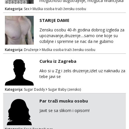
mogucnosti dugotrajnije, moguca financijska
potpora!
Kategorija:
Sex
Muška osoba traži žensku osobu
STARIJE DAME
Zensku osobu 40-ih godina dobrog izgleda za
upoznavanje,druzenje....samo one koje su
ozbiljne i spremne se nac da ne gubimo
vrijeme!
Kategorija:
Druženje
Muška osoba traži žensku osobu
Curku iz Zagreba
Ako si u Zg i zelis druzenje,izlet uz naknadu za
tebe javi se
Kategorija:
Sugar Daddy
Sugar Baby (zensko)
Par traži musku osobu
Javit se sa slikom i opisom!