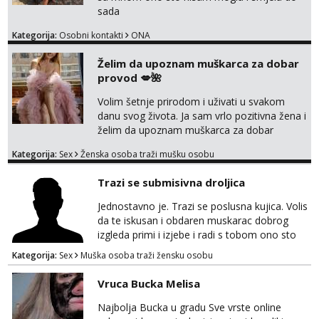
sada
Kategorija:
Osobni kontakti
ONA
Želim da upoznam muškarca za dobar
provod 💋🌺
Volim šetnje prirodom i uživati u svakom
danu svog života. Ja sam vrlo pozitivna žena i
želim da upoznam muškarca za dobar
provod, naravno može i nešto više.💋🌺 Klikni
Kategorija:
Sex
Ženska osoba traži mušku osobu
na link ispod i nadji me tamo, cekam te!
Trazi se submisivna droljica
Jednostavno je. Trazi se poslusna kujica. Volis
da te iskusan i obdaren muskarac dobrog
izgleda primi i izjebe i radi s tobom ono sto
on zeli raditi. Cura si van okvira,kinky i
Kategorija:
Sex
Muška osoba traži žensku osobu
poslusna. Idealno 25 godina max okvirno 40.
Nikakve umisljene femy ko fol ljepotice me ne
Vruca Bucka Melisa
interesiraju. Stop pederima i slicnima. Stop
bonovima i slicne gluposti. Javi se sa slikom i
Najbolja Bucka u gradu Sve vrste online