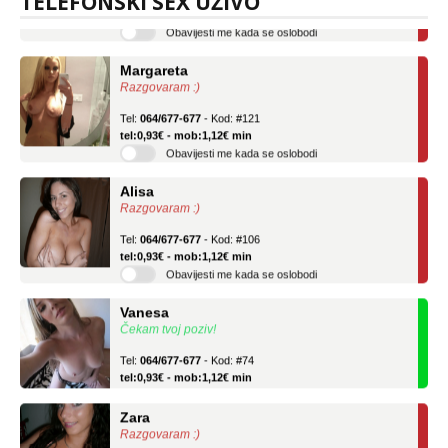
TELEFONSKI SEX UŽIVO
Obavijesti me kada se oslobodi
Margareta
Razgovaram :)
Tel:
064/677-677
- Kod: #121
tel:0,93€ - mob:1,12€ min
Obavijesti me kada se oslobodi
Alisa
Razgovaram :)
Tel:
064/677-677
- Kod: #106
tel:0,93€ - mob:1,12€ min
Obavijesti me kada se oslobodi
Vanesa
Čekam tvoj poziv!
Tel:
064/677-677
- Kod: #74
tel:0,93€ - mob:1,12€ min
Zara
Razgovaram :)