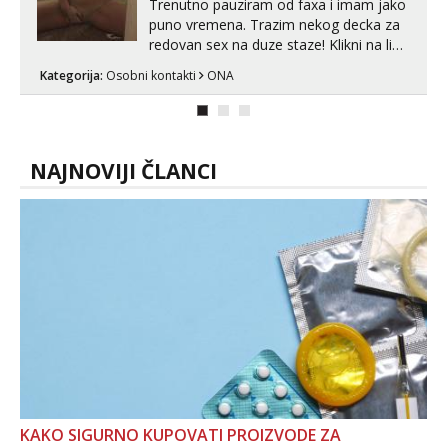
Trenutno pauziram od faxa i imam jako
puno vremena. Trazim nekog decka za
redovan sex na duze staze! Klikni na link
ispod i nadji me tamo, cekam te!
Kategorija:
Osobni kontakti
ONA
NAJNOVIJI ČLANCI
KAKO SIGURNO KUPOVATI PROIZVODE ZA