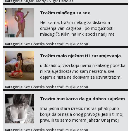
Kategorija:
Sugar Daddy
Sugar Daddies
Tražim mlađega za sex
Hej svima, tražim nekog za diskretna
druženja van Zagreba , po mogućnosti
mlađeg 🥰 Klikni na link ispod i nadji me
tamo, cekam te!
Kategorija:
Sex
Ženska osoba traži mušku osobu
Tražim malo nježnosti i razumjevanja
u dosadnoj vezi koja nema nikakvog pocetka
ni kraja,jednostavno sam nesretna. sve
dajem a nista ne dobivam za uzvrat.trazim
muskarca koji ce zadovoljiti moje potrebe,ne
Kategorija:
Sex
Ženska osoba traži mušku osobu
trazim puno samo malo njeznosti i
razumjevanja. volim njezan seks i njezne
Trazim muskarca da ga dobro zajašem
poljupce po tijelu koji me jako
pale,obozavam kad muskarac preuzme
Ima jedna stara izreka: moras jahati puno
kontrolu . javi se :) Klikni na link ispod i nadji
konja da bi nasla onog pravoga. Jesi li ti moj
me tamo, cekam te!
pravi, ili te samo moram jahati? Onaj moj
bivsi je bio samo konj hahahahah Klikni niže
Kategorija:
Sex
Ženska osoba traži mušku osobu