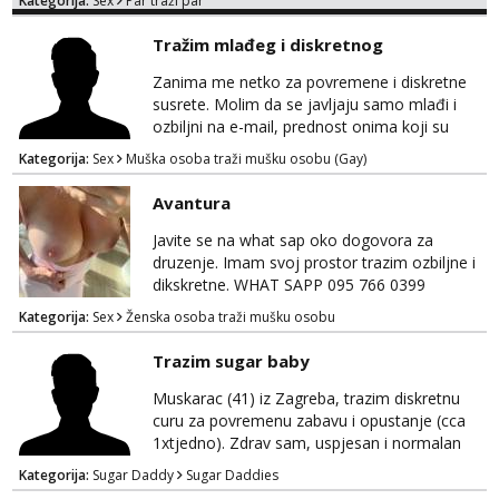
Kategorija:
Sex
Par traži par
Tražim mlađeg i diskretnog
Zanima me netko za povremene i diskretne
susrete. Molim da se javljaju samo mlađi i
ozbiljni na e-mail, prednost onima koji su
vitke građe, iskustvo mi je nebitno. Higijena i
Kategorija:
Sex
Muška osoba traži mušku osobu (Gay)
diskrecija su mi na prvom mjestu,
maksimalno držim do izgleda, sportski sam
Avantura
tip.
Javite se na what sap oko dogovora za
druzenje. Imam svoj prostor trazim ozbiljne i
dikskretne. WHAT SAPP 095 766 0399
Kategorija:
Sex
Ženska osoba traži mušku osobu
Trazim sugar baby
Muskarac (41) iz Zagreba, trazim diskretnu
curu za povremenu zabavu i opustanje (cca
1xtjedno). Zdrav sam, uspjesan i normalan
muskarca koji je spreman financijski cijeniti
Kategorija:
Sugar Daddy
Sugar Daddies
tvoje vrijeme i trud. Ako smatras da imas sto