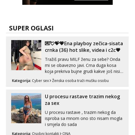
SUPER OGLASI
💌💘💝💗Ena playboy zečica-sisata
crnka (36) hot slike, videa i c2c💗
Tražiš pravu MILF ženu za sebe? Onda
mi se obavezno javi. Crna duga kosa
koja prekriva bujne grudi kakve još nisi
vidio, čista ŠESTICA! A usne? O usnama
Kategorija:
Cyber sex
Ženska osoba traži mušku osobu
bolje da ni ne pričam. Prave pune usne
koje će ti se urezati u pamćenje, jer
vjeruj mi, takve još nisi vidio. Uvijek sam
U procesu rastave trazim nekog
spremna za ONLOINE zabavu...
za sex
U procesu rastave , trazim nekog da
isproba sa mnom ono sto nisam mogla
i smjela do sada
Kategorija:
Osobni kontakti
ONA