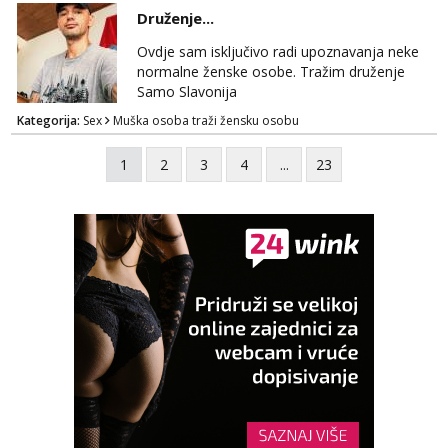
ponuditi, javi se s par rijeci o sebi, tome sto
Druženje...
trazis/ocekujes i fotkama na; Telegram
@GentAnte WA 0955812207
Ovdje sam isključivo radi upoznavanja neke
normalne ženske osobe. Tražim druženje
Samo Slavonija
Kategorija:
Sex
Muška osoba traži žensku osobu
1
2
3
4
...
23