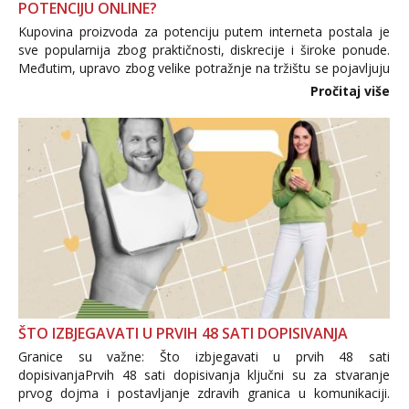
POTENCIJU ONLINE?
Kupovina proizvoda za potenciju putem interneta postala je
sve popularnija zbog praktičnosti, diskrecije i široke ponude.
Međutim, upravo zbog velike potražnje na tržištu se pojavljuju
i brojni krivotvoreni proizvodi, nepouzdane internetske
Pročitaj više
trgovine te proizvodi nepoznatog podrijetla. ...
ŠTO IZBJEGAVATI U PRVIH 48 SATI DOPISIVANJA
Granice su važne: Što izbjegavati u prvih 48 sati
dopisivanjaPrvih 48 sati dopisivanja ključni su za stvaranje
prvog dojma i postavljanje zdravih granica u komunikaciji.