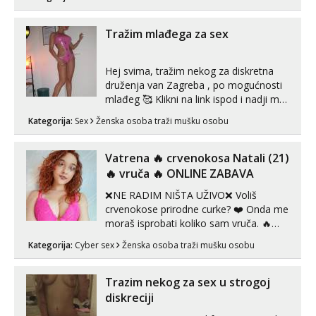
Tražim mlađega za sex
Hej svima, tražim nekog za diskretna
druženja van Zagreba , po mogućnosti
mlađeg 🥰 Klikni na link ispod i nadji me
tamo, cekam te!
Kategorija:
Sex
Ženska osoba traži mušku osobu
Vatrena ‎️‍🔥 crvenokosa Natali (21)
‎️‍🔥 vruča‎ ️‍🔥 ONLINE ZABAVA
❌NE RADIM NIŠTA UŽIVO❌ Voliš
crvenokose prirodne curke? ❤️ Onda me
moraš isprobati koliko sam vruča.‎ ️‍🔥
MLADA vražica koja ima 100%
Kategorija:
Cyber sex
Ženska osoba traži mušku osobu
prorodne grudi, 💦 Misli su mi uvijek
prljave i u svemu vidim samo užitak. 💦
U mojoj raznolikoj ponudi možeš
Trazim nekog za sex u strogoj
pranaći nešto po svojoj mjeri. Sexi videa
diskreciji
s kolegica...