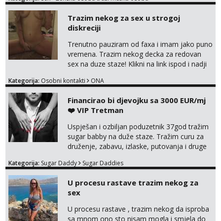
na sexdater link i javi mi se tamo....
Trazim nekog za sex u strogoj
diskreciji
Trenutno pauziram od faxa i imam jako puno
vremena. Trazim nekog decka za redovan
sex na duze staze! Klikni na link ispod i nadji
me tamo, cekam te!
Kategorija:
Osobni kontakti
ONA
Financirao bi djevojku sa 3000 EUR/mj
❤️ VIP Tretman
Uspješan i ozbiljan poduzetnik 37god tražim
sugar babby na duže staze. Tražim curu za
druženje, zabavu, izlaske, putovanja i druge
lijepe stvari na obostranu korist. Ako si
Kategorija:
Sugar Daddy
Sugar Daddies
otvorena, komunikativna, zgodna i atraktivna
javi se na moj email:
U procesu rastave trazim nekog za
markodalic37@gmail.com
sex
U procesu rastave , trazim nekog da isproba
sa mnom ono sto nisam mogla i smjela do