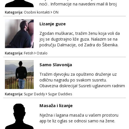
SEXCHATTING🚫...
noći . Informacije na navedeni mail ili broj
mobitela.
Kategorija:
Osobni kontakti
ON
Lizanje guze
Zgodan muškarac, tražim ženu koja voli da
joj se dugotrajno liže guza. Nalazim se na
području Dalmacije, od Zadra do Šibenika.
Kategorija:
Fetish
Ostalo
Samo Slavonija
Tražim djevojku za opušteno druženje uz
odličnu nagradu po svakom susretu.
Obavezna diskrecija! Susreti uglavnom radnim
danima tijekom dana ali nije uvjet. Samo
Kategorija:
Sugar Daddy
Sugar Daddies
Slavonija. osmarios984@gmail.com
Masaža i lizanje
Nježna i lagana masaža u vašem prostoru
app te liz oglas se odnosi samo na žene.