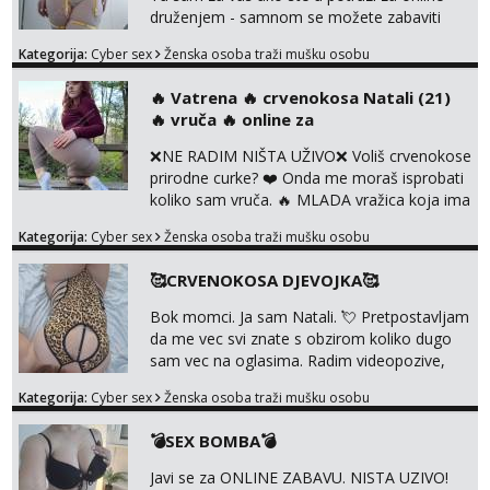
nas uzbuđuju 🤭 Čekam...
druženjem - samnom se možete zabaviti
preko videopoziva, ili ako vam nisam
Kategorija:
Cyber sex
Ženska osoba traži mušku osobu
dovoljna radim i u paru i trojci s kolegicama,
svaka je drugačija 😉 Radim i vruća tipkanja
‎️‍🔥 Vatrena ‎️‍🔥 crvenokosa Natali (21)
uz slike i hot line pozive. Za vas sam
‎️‍🔥 vruča‎ ️‍🔥 online za
pripremila i slike s licem u raznim
kombinacijama isto kao i razna videa 😈
❌NE RADIM NIŠTA UŽIVO❌ Voliš crvenokose
Volim kinky stvari i dominaciju 🤫 ...
prirodne curke? ❤️ Onda me moraš isprobati
koliko sam vruča.‎ ️‍🔥 MLADA vražica koja ima
100% prorodne grudi, 💦 Misli su mi uvijek
Kategorija:
Cyber sex
Ženska osoba traži mušku osobu
prljave i u svemu vidim samo užitak. 💦 U
mojoj raznolikoj ponudi možeš pranaći nešto
🥰CRVENOKOSA DJEVOJKA🥰
po svojoj mjeri. Sexi videa s kolegicama,
dečkom ili pak ja sama di se dovodim do
Bok momci. Ja sam Natali. 💘 Pretpostavljam
ludila. 🍑 Naravno ako ti moja ponuda nije
da me vec svi znate s obzirom koliko dugo
dovoljna uvije...
sam vec na oglasima. Radim videopozive,
dopisivanja, prodajem svoja videa i slikice. 😚
Kategorija:
Cyber sex
Ženska osoba traži mušku osobu
Za lijepu suradnju javi mi se porukom na
Whatsupp, Viber ili Telegram. +385 91 723
💣SEX BOMBA💣
0045
Javi se za ONLINE ZABAVU. NISTA UZIVO!