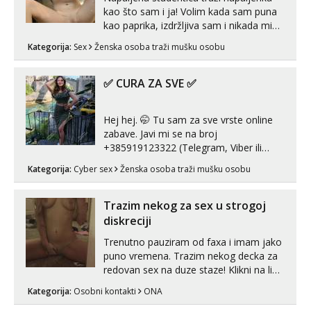
kao što sam i ja! Volim kada sam puna
kao paprika, izdržljiva sam i nikada mi
nije dosta seksa. Volim grubi seks i više
Kategorija:
Sex
Ženska osoba traži mušku osobu
puta dnevno bilo kad i bilo gdje zato se
javi što prije da me isprobaš Klikni na
link ispod i nadji me tamo, cekam te!
✅ CURA ZA SVE ✅
Hej hej. 🤭 Tu sam za sve vrste online
zabave. Javi mi se na broj
+385919123322 (Telegram, Viber ili
Whatsapp). 🤙 NE javljaj se na uzivo.
Kategorija:
Cyber sex
Ženska osoba traži mušku osobu
Hvala.
Trazim nekog za sex u strogoj
diskreciji
Trenutno pauziram od faxa i imam jako
puno vremena. Trazim nekog decka za
redovan sex na duze staze! Klikni na link
ispod i nadji me tamo, cekam te!
Kategorija:
Osobni kontakti
ONA