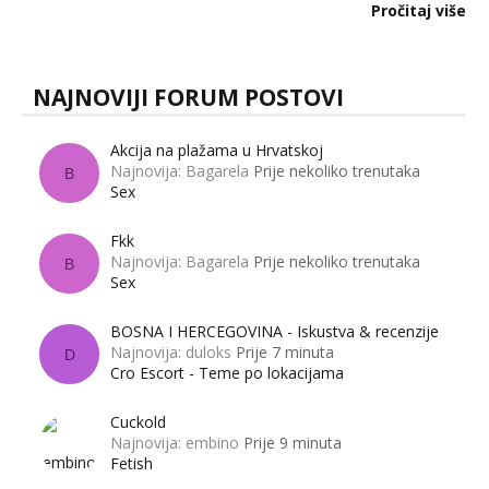
dalje izaziva burne rasprave. Što zapravo misle žene, a što
Pročitaj više
muškarci? Jesu...
NAJNOVIJI FORUM POSTOVI
Akcija na plažama u Hrvatskoj
Najnovija: Bagarela
Prije nekoliko trenutaka
B
Sex
Fkk
Najnovija: Bagarela
Prije nekoliko trenutaka
B
Sex
BOSNA I HERCEGOVINA - Iskustva & recenzije
Najnovija: duloks
Prije 7 minuta
D
Cro Escort - Teme po lokacijama
Cuckold
Najnovija: embino
Prije 9 minuta
Fetish