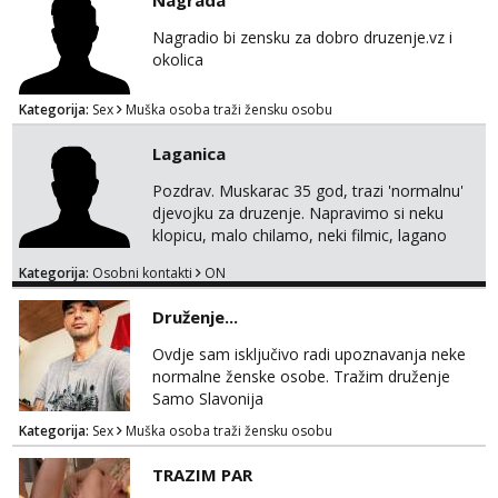
Nagrada
Tel:
064/677-677
- Kod: #69
tel:0,93€ - mob:1,12€ min
Nagradio bi zensku za dobro druzenje.vz i
Obavijesti me kada se oslobodi
okolica
Snježana
Kategorija:
Sex
Muška osoba traži žensku osobu
Razgovaram :)
Tel:
064/677-677
- Kod: #119
Laganica
tel:0,93€ - mob:1,12€ min
Obavijesti me kada se oslobodi
Pozdrav. Muskarac 35 god, trazi 'normalnu'
djevojku za druzenje. Napravimo si neku
Biljana
klopicu, malo chilamo, neki filmic, lagano
Razgovaram :)
upoznavanje, bez obaveza. Izgled mi nije
Kategorija:
Osobni kontakti
ON
pretjerano bitan koliko iznutra. Bucke se
Tel:
064/677-677
- Kod: #132
tel:0,93€ - mob:1,12€ min
slobodno jave jer sam i sam takav. Medo
Druženje...
Obavijesti me kada se oslobodi
brundo xD Budi pristojna i dobra, za sve
ostale cemo lako. Zagreb.
Ovdje sam isključivo radi upoznavanja neke
Alisa
normalne ženske osobe. Tražim druženje
Razgovaram :)
Samo Slavonija
Tel:
064/677-677
- Kod: #106
Kategorija:
Sex
Muška osoba traži žensku osobu
tel:0,93€ - mob:1,12€ min
Obavijesti me kada se oslobodi
TRAZIM PAR
Anita