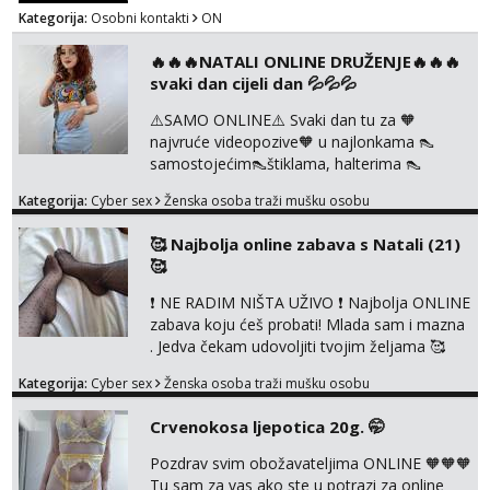
Kategorija:
Osobni kontakti
ON
🔥🔥🔥NATALI ONLINE DRUŽENJE🔥🔥🔥
svaki dan cijeli dan 💦💦💦
⚠️SAMO ONLINE⚠️ Svaki dan tu za 🧡
najvruće videopozive🧡 u najlonkama 👠
samostojećim👠štiklama, halterima 👠
školarka👠 tajnica ili ostalo po željama i
Kategorija:
Cyber sex
Ženska osoba traži mušku osobu
dogovoru 🧡 Dopisivanja hot chat🧡 o
svakakvim fetišima, ulogama i seksi temama
🥰 Najbolja online zabava s Natali (21)
🧡 Videa🧡 solo squirt, razne anal igračke,
🥰
vibratori, s PARTNEROM, S KOLEGICAMA
lizanje, striptiz, footfetiši itd 🔞 ❣️Radim već
❗ NE RADIM NIŠTA UŽIVO ❗ Najbolja ONLINE
jako dugo, imam iskustva i više načina pla...
zabava koju ćeš probati! Mlada sam i mazna
. Jedva čekam udovoljiti tvojim željama 🥰
Javi se porukom na Whatsapp ili Telagram da
Kategorija:
Cyber sex
Ženska osoba traži mušku osobu
se dogovorimo kako ćemo se zabaviti.
Radim videopozive solo i s kolegicom, imam
Crvenokosa ljepotica 20g. 🤭
foto i video materijal u kojem se sama
diram, s kolegicama, s dečkom, igračkama
Pozdrav svim obožavateljima ONLINE 🧡🧡🧡
itd. Radim dopisivanje o seksi temama koje
Tu sam za vas ako ste u potrazi za online