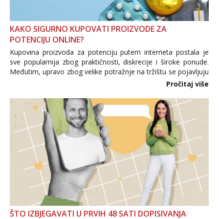
KAKO SIGURNO KUPOVATI PROIZVODE ZA
POTENCIJU ONLINE?
Kupovina proizvoda za potenciju putem interneta postala je
sve popularnija zbog praktičnosti, diskrecije i široke ponude.
Međutim, upravo zbog velike potražnje na tržištu se pojavljuju
i brojni krivotvoreni proizvodi, nepouzdane internetske
Pročitaj više
trgovine te proizvodi nepoznatog podrijetla. ...
ŠTO IZBJEGAVATI U PRVIH 48 SATI DOPISIVANJA