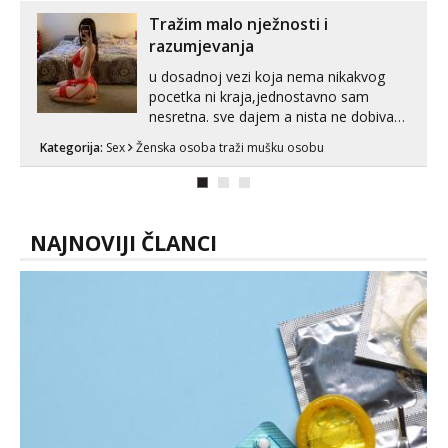
Tražim malo nježnosti i
razumjevanja
u dosadnoj vezi koja nema nikakvog
pocetka ni kraja,jednostavno sam
nesretna. sve dajem a nista ne dobivam
za uzvrat.trazim muskarca koji ce
Kategorija:
Sex
Ženska osoba traži mušku osobu
zadovoljiti moje potrebe,ne trazim puno
samo malo njeznosti i razumjevanja.
volim njezan seks i njezne poljupce po
tijelu koji me jako pale,obozavam kad
muskar...
NAJNOVIJI ČLANCI