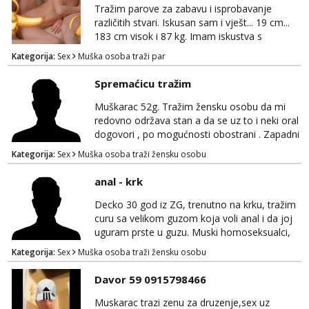
Tražim parove za zabavu i isprobavanje
Čekam tvoj poziv!
različitih stvari. Iskusan sam i vješt... 19 cm...
Tel:
064/677-677
- Kod: #87
183 cm visok i 87 kg. Imam iskustva s
tel:0,93€ - mob:1,12€ min
parovima, potpuno sam zdrava i njegovana, a
Kategorija:
Sex
Muška osoba traži par
privatnost je apsolutno najvažnija. Ozbiljni
Zara
parovi mogu me kontaktirati putem
Spremaćicu tražim
Razgovaram :)
WhatsAppa ili Vibera. Samo ozbiljni parovi
trebaju slati poruke ili zvati. Blokiram one koji
Tel:
064/677-677
- Kod: #123
Muškarac 52g. Tražim žensku osobu da mi
tel:0,93€ - mob:1,12€ min
nisu ozbiljni.
redovno održava stan a da se uz to i neki oral
Obavijesti me kada se oslobodi
dogovori , po mogućnosti obostrani . Zapadni
dio Zagreba .Javiti se prvo porukom na
Anđela
Kategorija:
Sex
Muška osoba traži žensku osobu
WhatsApp 0958634499
Čekam tvoj poziv!
anal - krk
Tel:
064/677-677
- Kod: #142
tel:0,93€ - mob:1,12€ min
Decko 30 god iz ZG, trenutno na krku, tražim
curu sa velikom guzom koja voli anal i da joj
Mira
uguram prste u guzu. Muski homoseksualci,
Čekam tvoj poziv!
parovi i transiči odjebite, ne zanimate me. Bilo
Kategorija:
Sex
Muška osoba traži žensku osobu
kakva placanja opcenito (gotovina) ili
Tel:
064/677-677
- Kod: #72
tel:0,93€ - mob:1,12€ min
unaprijed (aircash, paysafecard, bonovi) ne
Davor 59 0915798466
dolaze u obzir. Javit se prvo porukom na
whatsapp 0958048882.
Muskarac trazi zenu za druzenje,sex uz