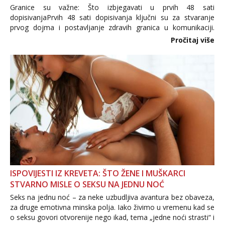
Granice su važne: Što izbjegavati u prvih 48 sati
dopisivanjaPrvih 48 sati dopisivanja ključni su za stvaranje
prvog dojma i postavljanje zdravih granica u komunikaciji.
Važno je izbjeći prebrzo otkrivanje osobnih ili intimnih
Pročitaj više
informacija, jer nepoznata osoba još nije zaslužila to
povjerenje. Takođe...
ISPOVIJESTI IZ KREVETA: ŠTO ŽENE I MUŠKARCI
STVARNO MISLE O SEKSU NA JEDNU NOĆ
Seks na jednu noć – za neke uzbudljiva avantura bez obaveza,
za druge emotivna minska polja. Iako živimo u vremenu kad se
o seksu govori otvorenije nego ikad, tema „jedne noći strasti“ i