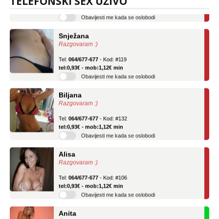
TELEFONSKI SEX UŽIVO
tel:0,93€ - mob:1,12€ min
Obavijesti me kada se oslobodi
Snježana
Razgovaram :)
Tel:
064/677-677
- Kod: #119
tel:0,93€ - mob:1,12€ min
Obavijesti me kada se oslobodi
Biljana
Razgovaram :)
Tel:
064/677-677
- Kod: #132
tel:0,93€ - mob:1,12€ min
Obavijesti me kada se oslobodi
Alisa
Razgovaram :)
Tel:
064/677-677
- Kod: #106
tel:0,93€ - mob:1,12€ min
Obavijesti me kada se oslobodi
Anita
Čekam tvoj poziv!