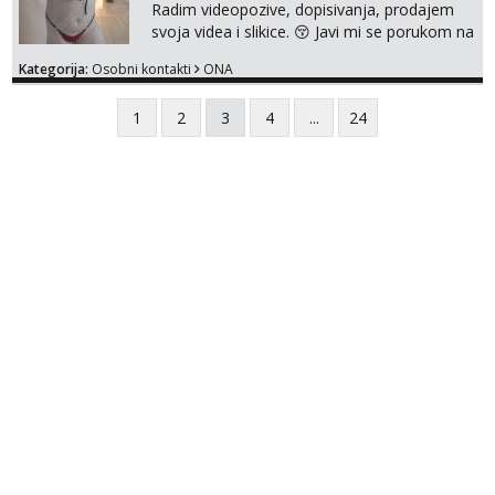
Radim videopozive, dopisivanja, prodajem
svoja videa i slikice. 😚 Javi mi se porukom na
Whatsupp, Viber ili Telegram. +385 91 723
Kategorija:
Osobni kontakti
ONA
0045
1
2
3
4
...
24