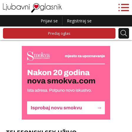
Prijavi se
Registriraj se
Predaj oglas
Liliana
Razgovaram :)
Tel:
064/677-677
- Kod: #69