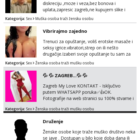
diskreciju ,moze i veza,bez bonova i
uplata,zapresic zagreb,ne kupujem slike i
videa
Kategorija:
Sex
Muška osoba traži žensku osobu
Vibrirajmo zajedno
Trenuci za opuštanje, voliš erotske masaže i
seksy igrice.vibratori,strep on ili nešto
drugačije.Izaberi svoje opuštanje tu sam za
tebe.sve info na mob 095/762-8147
Kategorija:
Sex
Ženska osoba traži mušku osobu
💦 💦 ZAGREB...💦 💦
Zagreb My Love KONTAKT - Isključivo
putem WHATSAPP poruka✅️👍OK.
Fotografije na web stranici su 100% stvarne i
moje. ❤️ 🥰 stariji gospoda su također
Kategorija:
Sex
Ženska osoba traži mušku osobu
dobrodošli! Ali informacije ću vam poslati
samo putem WhatsAppa. ❗️❗️❗️ Samo u mom
Druženje
stanu; čista kupaonica i ručnici za vas prije ili
poslije masaže, nalazim se u centru grada. 🚫
Ženske osobe koje traže muško društvo neka
NE POZIVI ,❌️ NE SEXCAM, ❌️NE
se jave . Dostupan u bilo koje doba dana ili