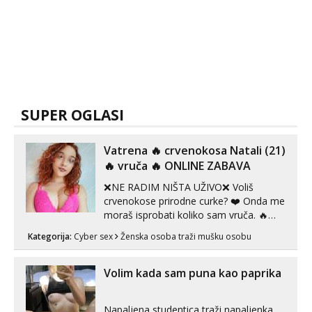
SUPER OGLASI
Vatrena ‎️‍🔥 crvenokosa Natali (21)
‎️‍🔥 vruča‎ ️‍🔥 ONLINE ZABAVA
❌NE RADIM NIŠTA UŽIVO❌ Voliš
crvenokose prirodne curke? ❤️ Onda me
moraš isprobati koliko sam vruča.‎ ️‍🔥
MLADA vražica koja ima 100%
Kategorija:
Cyber sex
Ženska osoba traži mušku osobu
prorodne grudi, 💦 Misli su mi uvijek
prljave i u svemu vidim samo užitak. 💦
U mojoj raznolikoj ponudi možeš
Volim kada sam puna kao paprika
pranaći nešto po svojoj mjeri. Sexi videa
s kolegica...
Napaljena studentica traži napaljenka