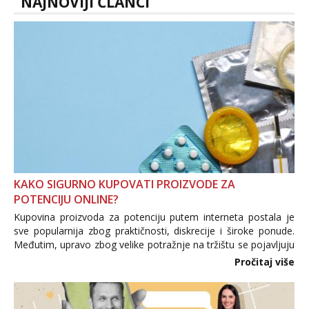
NAJNOVIJI ČLANCI
KAKO SIGURNO KUPOVATI PROIZVODE ZA
POTENCIJU ONLINE?
Kupovina proizvoda za potenciju putem interneta postala je
sve popularnija zbog praktičnosti, diskrecije i široke ponude.
Međutim, upravo zbog velike potražnje na tržištu se pojavljuju
i brojni krivotvoreni proizvodi, nepouzdane internetske
Pročitaj više
trgovine te proizvodi nepoznatog podrijetla. ...