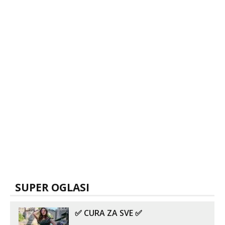
Tel:
064/677-677
- Kod: #123
tel:0,93€ - mob:1,12€ min
Anđela
Čekam tvoj poziv!
Tel:
064/677-677
- Kod: #142
tel:0,93€ - mob:1,12€ min
SUPER OGLASI
✅ CURA ZA SVE ✅