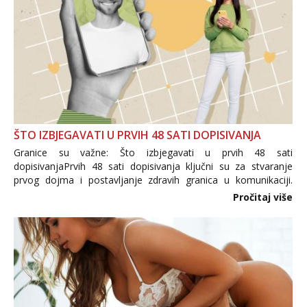
ŠTO IZBJEGAVATI U PRVIH 48 SATI DOPISIVANJA
Granice su važne: Što izbjegavati u prvih 48 sati
dopisivanjaPrvih 48 sati dopisivanja ključni su za stvaranje
prvog dojma i postavljanje zdravih granica u komunikaciji.
Važno je izbjeći prebrzo otkrivanje osobnih ili intimnih
Pročitaj više
informacija, jer nepoznata osoba još nije zaslužila to
povjerenje. Takođe...