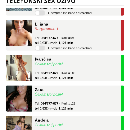
TELEFONSKI SEX UŽIVO
Tel:
064/677-677
- Kod: #136
tel:0,93€ - mob:1,12€ min
Obavijesti me kada se oslobodi
Liliana
Razgovaram :)
Tel:
064/677-677
- Kod: #69
tel:0,93€ - mob:1,12€ min
Obavijesti me kada se oslobodi
Ivančica
Čekam tvoj poziv!
Tel:
064/677-677
- Kod: #108
tel:0,93€ - mob:1,12€ min
Zara
Čekam tvoj poziv!
Tel:
064/677-677
- Kod: #123
tel:0,93€ - mob:1,12€ min
Anđela
Čekam tvoj poziv!