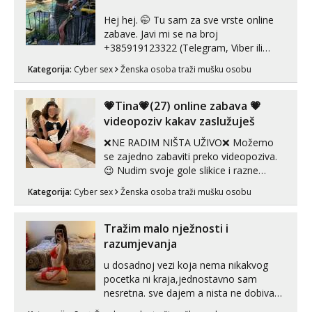
Hej hej. 🤭 Tu sam za sve vrste online
zabave. Javi mi se na broj
+385919123322 (Telegram, Viber ili
Whatsapp). 🤙 NE javljaj se na uzivo.
Kategorija:
Cyber sex
Ženska osoba traži mušku osobu
Hvala.
💗Tina💗(27) online zabava 💗
videopoziv kakav zaslužuješ
❌NE RADIM NIŠTA UŽIVO❌ Možemo
se zajedno zabaviti preko videopoziva.
😉 Nudim svoje gole slikice i razne
videouradke. 🤩 Za online zabavu pošalji
Kategorija:
Cyber sex
Ženska osoba traži mušku osobu
poruku na Whatsapp, Telegram ili Viber.
😎 +385 91 912 3322 Za provjeru moje
autentičnosti možeš me vidjeti na
Tražim malo nježnosti i
videopozivu. 😉 S vama sam vec 5 ...
razumjevanja
u dosadnoj vezi koja nema nikakvog
pocetka ni kraja,jednostavno sam
nesretna. sve dajem a nista ne dobivam
za uzvrat.trazim muskarca koji ce