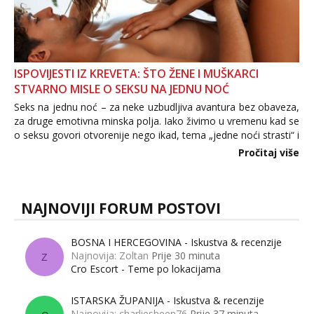
ISPOVIJESTI IZ KREVETA: ŠTO ŽENE I MUŠKARCI
STVARNO MISLE O SEKSU NA JEDNU NOĆ
Seks na jednu noć – za neke uzbudljiva avantura bez obaveza,
za druge emotivna minska polja. Iako živimo u vremenu kad se
o seksu govori otvorenije nego ikad, tema „jedne noći strasti“ i
dalje izaziva burne rasprave. Što zapravo misle žene, a što
Pročitaj više
muškarci? Jesu...
NAJNOVIJI FORUM POSTOVI
BOSNA I HERCEGOVINA - Iskustva & recenzije
Najnovija: Zoltan
Prije 30 minuta
Z
Cro Escort - Teme po lokacijama
ISTARSKA ŽUPANIJA - Iskustva & recenzije
Najnovija: charliesheen76
Prije 37 minuta