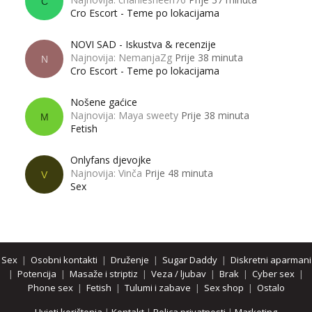
C
Cro Escort - Teme po lokacijama
NOVI SAD - Iskustva & recenzije
Najnovija: NemanjaZg
Prije 38 minuta
N
Cro Escort - Teme po lokacijama
Nošene gaćice
Najnovija: Maya sweety
Prije 38 minuta
M
Fetish
Onlyfans djevojke
Najnovija: Vinča
Prije 48 minuta
V
Sex
Sex
|
Osobni kontakti
|
Druženje
|
Sugar Daddy
|
Diskretni aparmani
|
Potencija
|
Masaže i striptiz
|
Veza / ljubav
|
Brak
|
Cyber sex
|
Phone sex
|
Fetish
|
Tulumi i zabave
|
Sex shop
|
Ostalo