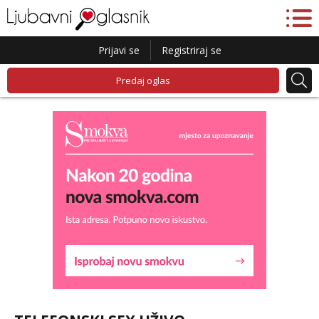
Prijavi se
Registriraj se
Predaj oglas
Lucija
Razgovaram :)