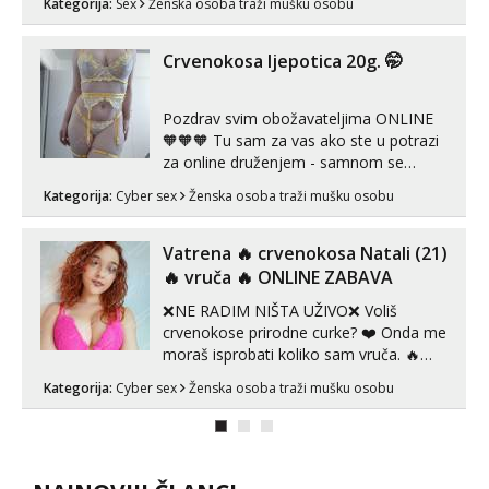
Kategorija:
Sex
Ženska osoba traži mušku osobu
zadovoljiti moje potrebe,ne trazim puno
samo malo njeznosti i razumjevanja.
volim njezan seks i njezne poljupce po
Crvenokosa ljepotica 20g. 🤭
tijelu koji me jako pale,obozavam kad
muskar...
Pozdrav svim obožavateljima ONLINE
🧡🧡🧡 Tu sam za vas ako ste u potrazi
za online druženjem - samnom se
možete zabaviti preko videopoziva, ili
Kategorija:
Cyber sex
Ženska osoba traži mušku osobu
ako vam nisam dovoljna radim i u paru i
trojci s kolegicama, svaka je drugačija
😉 Radim i vruća tipkanja uz slike i hot
Vatrena ‎️‍🔥 crvenokosa Natali (21)
line pozive. Za vas sam pripremila ...
‎️‍🔥 vruča‎ ️‍🔥 ONLINE ZABAVA
❌NE RADIM NIŠTA UŽIVO❌ Voliš
crvenokose prirodne curke? ❤️ Onda me
moraš isprobati koliko sam vruča.‎ ️‍🔥
MLADA vražica koja ima 100%
Kategorija:
Cyber sex
Ženska osoba traži mušku osobu
prorodne grudi, 💦 Misli su mi uvijek
prljave i u svemu vidim samo užitak. 💦
U mojoj raznolikoj ponudi možeš
pranaći nešto po svojoj mjeri. Sexi videa
s kolegica...