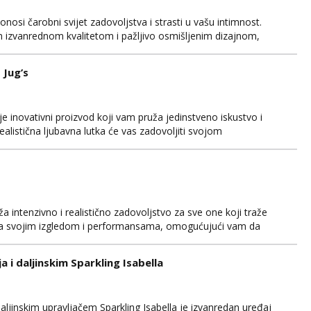
osi čarobni svijet zadovoljstva i strasti u vašu intimnost.
m izvanrednom kvalitetom i pažljivo osmišljenim dizajnom,
a je od visokokvalitetnog materijala koji je nježan na dodir i
zadovoljstvo tijekom cijelog iskustva. Ljubav...
 Jug’s
je inovativni proizvod koji vam pruža jedinstveno iskustvo i
ealistična ljubavna lutka će vas zadovoljiti svojom
nom. Izrađena je od visokokvalitetnog materijala koji je
ći vam udobnost i zadovoljstvo tijekom korištenja. Jus...
ža intenzivno i realistično zadovoljstvo za sve one koji traže
nira svojim izgledom i performansama, omogućujući vam da
ovoljenima. Izrađen je od visokokvalitetnog materijala koji je
ući vam potpunu udobnost tijekom korištenja....
 i daljinskim Sparkling Isabella
aljinskim upravljačem Sparkling Isabella je izvanredan uređaj