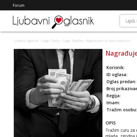
Forum
Ljubavni oglasnik
›
Sugar Daddy
›
Sugar Daddies
› Nagrađujem za tajnu avanturu
Nagrađuje
Korisnik:
ID oglasa:
Oglas predan:
Broj prikaziva
Regija:
Imam:
Tražim osobu
OPIS
Tražim curu za 
mlada, zgodna i