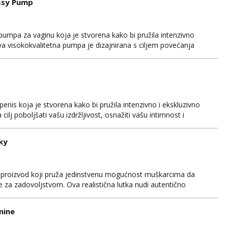
ussy Pump
 pumpa za vaginu koja je stvorena kako bi pružila intenzivno
va visokokvalitetna pumpa je dizajnirana s ciljem povećanja
a. Izrađena je od sigurnih materijala koji su nježni na dodir i
nost tijekom upotrebe. High Intensity ...
is koja je stvorena kako bi pružila intenzivno i ekskluzivno
lj poboljšati vašu izdržljivost, osnažiti vašu intimnost i
sokokvalitetnih materijala koji su sigurni za tijelo i
wer Pussy Pump je pažljivo oblikovan kako bi pružio...
ky
i proizvod koji pruža jedinstvenu mogućnost muškarcima da
be za zadovoljstvom. Ova realistična lutka nudi autentično
 korisnike. Izrađena je od visokokvalitetnih materijala koji su
ći udobnost tijekom upotrebe. Ljubavna lutka n...
mine