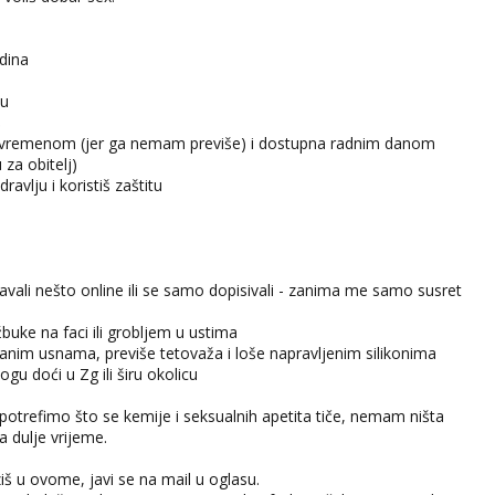
dina
su
š
a s vremenom (jer ga nemam previše) i dostupna radnim danom
u za obitelj)
dravlju i koristiš zaštitu
odavali nešto online ili se samo dopisivali - zanima me samo susret
 žbuke na faci ili grobljem u ustima
nim usnama, previše tetovaža i loše napravljenim silikonima
gu doći u Zg ili širu okolicu
 potrefimo što se kemije i seksualnih apetita tiče, nemam ništa
a dulje vrijeme.
iš u ovome, javi se na mail u oglasu.