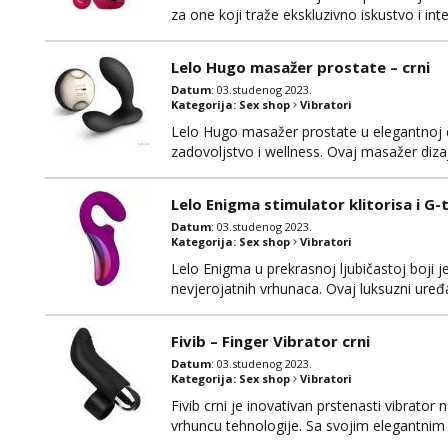
za one koji traže ekskluzivno iskustvo i int
naprednih značajki kako bi pružio nevjeroj
visokokvalitetnog, tijelu prijateljskog siliko
Lelo Hugo masažer prostate – crni
Datum
: 03.studenog 2023.
Kategorija:
Sex shop
Vibratori
Lelo Hugo masažer prostate u elegantnoj c
zadovoljstvo i wellness. Ovaj masažer dizaj
istovremeno ciljajući prostati i perineum, k
se izdvaja po svom sofisticiranom dizajnu i 
Lelo Enigma stimulator klitorisa i G-t
Datum
: 03.studenog 2023.
Kategorija:
Sex shop
Vibratori
Lelo Enigma u prekrasnoj ljubičastoj boji je
nevjerojatnih vrhunaca. Ovaj luksuzni uređaj
duboko zadovoljstvo i senzacije koje nikada 
kvalitete i udobnosti, koristeći siguran siliko
Fivib – Finger Vibrator crni
Datum
: 03.studenog 2023.
Kategorija:
Sex shop
Vibratori
Fivib crni je inovativan prstenasti vibrator
vrhuncu tehnologije. Sa svojim elegantnim
dozu luksuza vašem intimnom iskustvu. Jedn