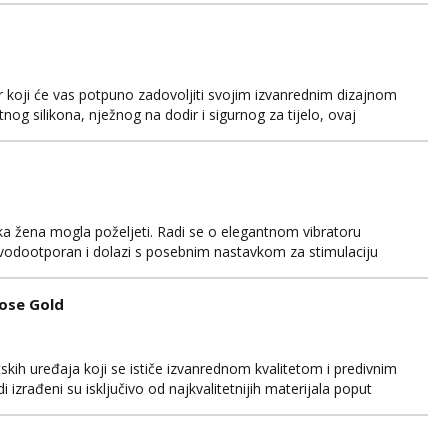
vojim senzualnim putovanjem. Nježan i baršunas...
ator koji će vas potpuno zadovoljiti svojim izvanrednim dizajnom
og silikona, nježnog na dodir i sigurnog za tijelo, ovaj
skustvo. Njegova ergonomska forma omogućuje lako rukovanje i
iju. Elite Josephine dolazi s raznovrsnim br...
vaka žena mogla poželjeti. Radi se o elegantnom vibratoru
vodootporan i dolazi s posebnim nastavkom za stimulaciju
a odvojena motora koji omogućuju izbor između 10 različitih
Rose Gold
tskih uređaja koji se ističe izvanrednom kvalitetom i predivnim
 izrađeni su isključivo od najkvalitetnijih materijala poput
za vaše tijelo. Le Wand Gee Rose Gold je vibrator kompaktnih
i pružio besprijekornu stimulaciju vaš...