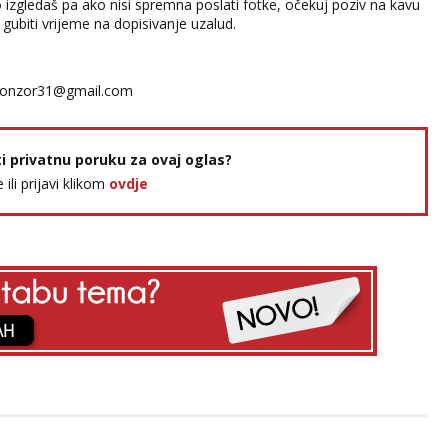
o izgledaš pa ako nisi spremna poslati fotke, očekuj poziv na kavu
gubiti vrijeme na dopisivanje uzalud.
onzor31@gmail.com
ti privatnu poruku za ovaj oglas?
e ili prijavi klikom
ovdje