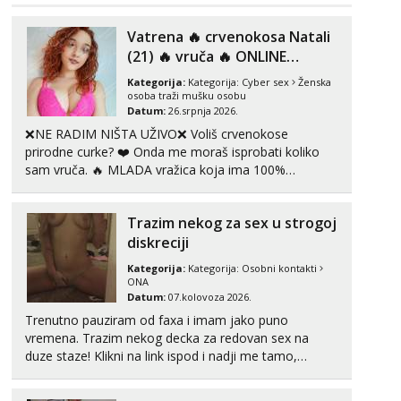
Razgovaram :)
Tel:
064/677-677
- Kod: #117
Vatrena ‎️‍🔥 crvenokosa Natali
tel:0,93€ - mob:1,12€ min
(21) ‎️‍🔥 vruča‎ ️‍🔥 ONLINE
Obavijesti me kada se oslobodi
ZABAVA
Kategorija:
Kategorija:
Cyber sex
Ženska
Anđela
osoba traži mušku osobu
Čekam tvoj poziv!
Datum:
26.srpnja 2026.
❌NE RADIM NIŠTA UŽIVO❌ Voliš crvenokose
Tel:
064/677-677
- Kod: #142
prirodne curke? ❤️ Onda me moraš isprobati koliko
tel:0,93€ - mob:1,12€ min
sam vruča.‎ ️‍🔥 MLADA vražica koja ima 100%
prorodne grudi, 💦 Misli su mi uvijek prljave i u svemu
vidim samo užitak. 💦 U mojoj raznolikoj ponudi
Trazim nekog za sex u strogoj
možeš pranaći nešto po svojoj mjeri. Sexi videa s
kolegica...
diskreciji
Kategorija:
Kategorija:
Osobni kontakti
ONA
Datum:
07.kolovoza 2026.
Trenutno pauziram od faxa i imam jako puno
vremena. Trazim nekog decka za redovan sex na
duze staze! Klikni na link ispod i nadji me tamo,
cekam te!