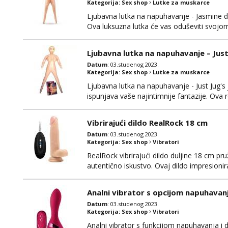
Kategorija:
Sex shop
Lutke za muskarce
Ljubavna lutka na napuhavanje - Jasmine don
Ova luksuzna lutka će vas oduševiti svojo
pružajući vam nezaboravna iskustva. Izrađen
siguran za tijelo, osiguravajući udobnost i 
Ljubavna lutka na napuhavanje – Just
Datum
: 03.studenog 2023.
Kategorija:
Sex shop
Lutke za muskarce
Ljubavna lutka na napuhavanje - Just Jug's 
ispunjava vaše najintimnije fantazije. Ova r
izvanrednom kvalitetom i autentičnim dizaj
nježan na dodir i siguran za tijelo, pružaju
Vibrirajući dildo RealRock 18 cm
Datum
: 03.studenog 2023.
Kategorija:
Sex shop
Vibratori
RealRock vibrirajući dildo duljine 18 cm pru
autentično iskustvo. Ovaj dildo impresio
doživite senzacije koje će vas ostaviti zad
nježan na dodir i siguran za tijelo, pružaj
Analni vibrator s opcijom napuhavanja
Datum
: 03.studenog 2023.
Kategorija:
Sex shop
Vibratori
Analni vibrator s funkcijom napuhavanja i d