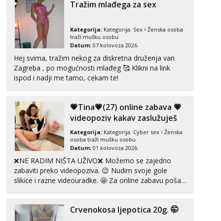
Tražim mlađega za sex
Kategorija:
Kategorija:
Sex
Ženska osoba
traži mušku osobu
Datum:
07.kolovoza 2026.
Hej svima, tražim nekog za diskretna druženja van
Zagreba , po mogućnosti mlađeg 🥰 Klikni na link
ispod i nadji me tamo, cekam te!
💗Tina💗(27) online zabava 💗
videopoziv kakav zaslužuješ
Kategorija:
Kategorija:
Cyber sex
Ženska
osoba traži mušku osobu
Datum:
01.kolovoza 2026.
❌NE RADIM NIŠTA UŽIVO❌ Možemo se zajedno
zabaviti preko videopoziva. 😉 Nudim svoje gole
slikice i razne videouradke. 🤩 Za online zabavu pošalji
poruku na Whatsapp, Telegram ili Viber. 😎 +385 91
912 3322 Za provjeru moje autentičnosti možeš me
Crvenokosa ljepotica 20g. 🤭
vidjeti na videopozivu. 😉 S vama sam vec 5 ...