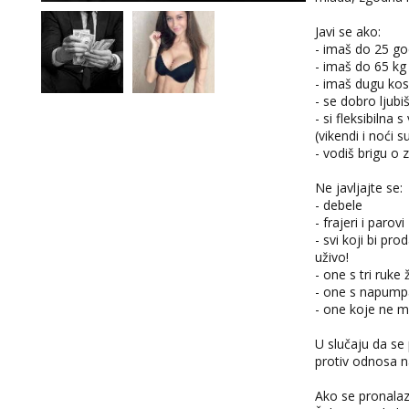
Javi se ako:
- imaš do 25 go
- imaš do 65 kg
- imaš dugu ko
- se dobro ljubi
- si fleksibiln
(vikendi i noći s
- vodiš brigu o z
Ne javljajte se:
- debele
- frajeri i parovi
- svi koji bi pr
uživo!
- one s tri ruke
- one s napumpa
- one koje ne mo
U slučaju da se
protiv odnosa n
Ako se pronalaz