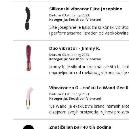
omogućavajući vam potpunu kontrolu nad s
Silikonski vibrator Elite Josephine
Datum
: 03.studenog 2023.
Kategorija:
Sex shop
Vibratori
Elite Josephine je luksuzni silikonski vibr
i performansama. Izrađen od visokokvalitetn
vibrator pruža nevjerojatno realistično i
ciljano usmjeravanje za maksimalnu stimulac
Duo vibrator - Jimmy K.
Datum
: 03.studenog 2023.
Kategorija:
Sex shop
Vibratori
Jimmy K. je vibrator koji ima sve što bi s
napravljenom od mekanog silikona koji je 
klitorisa. U samom vibratoru nalaze se dv
načina vibriranja.
Vibrator za G – točku Le Wand Gee 
Datum
: 03.studenog 2023.
Kategorija:
Sex shop
Vibratori
'Le Wand' je ekskluzivni brend intimnih ero
dizajnom svojih proizvoda. Njihovi proizvodi
silikona i metala, koji su potpuno sigurni 
dimenzija s ravnim vrhom, dizajniran kako b
Znatiželjan par 40 tih godina