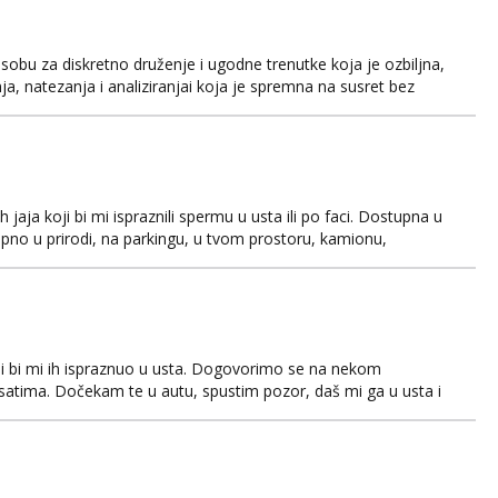
osobu za diskretno druženje i ugodne trenutke koja je ozbiljna,
a, natezanja i analiziranjai koja je spremna na susret bez
varno to želi. Dugi niz godina u vezi bez djece. Živimo
oreni i perverzni i željni druženja bez stida i...
ja koji bi mi ispraznili spermu u usta ili po faci. Dostupna u
pno u prirodi, na parkingu, u tvom prostoru, kamionu,
Javi se na mail za dogovor. Prednost je opis i slika kurca u
obro špricaju, perverzni, s jačim seksualnim nagon...
i bi mi ih ispraznuo u usta. Dogovorimo se na nekom
 satima. Dočekam te u autu, spustim pozor, daš mi ga u usta i
ti. Nina CD