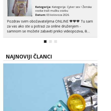
Kategorija:
Kategorija:
Cyber sex
Ženska
osoba traži mušku osobu
Datum:
03.kolovoza 2026.
Pozdrav svim obožavateljima ONLINE 🧡🧡🧡 Tu sam
za vas ako ste u potrazi za online druženjem -
samnom se možete zabaviti preko videopoziva, ili
ako vam nisam dovoljna radim i u paru i trojci s
kolegicama, svaka je drugačija 😉 Radim i vruća
tipkanja uz slike i hot line pozive. Za vas sam
pripremila ...
NAJNOVIJI ČLANCI