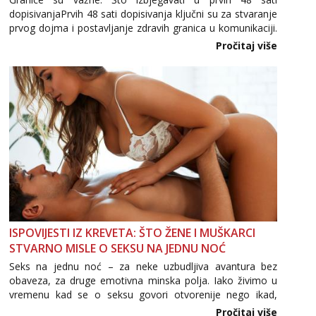
dopisivanjaPrvih 48 sati dopisivanja ključni su za stvaranje
prvog dojma i postavljanje zdravih granica u komunikaciji.
Važno je izbjeći prebrzo otkrivanje osobnih ili intimnih
Pročitaj više
informacija, jer nepoznata osoba još nije zaslužila to
povjerenje. Takođe...
ISPOVIJESTI IZ KREVETA: ŠTO ŽENE I MUŠKARCI
STVARNO MISLE O SEKSU NA JEDNU NOĆ
Seks na jednu noć – za neke uzbudljiva avantura bez
obaveza, za druge emotivna minska polja. Iako živimo u
vremenu kad se o seksu govori otvorenije nego ikad,
tema „jedne noći strasti“ i dalje izaziva burne rasprave. Što
Pročitaj više