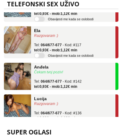
TELEFONSKI SEX UŽIVO
Tel:
064/677-677
- Kod: #136
tel:0,93€ - mob:1,12€ min
Obavijesti me kada se oslobodi
Ela
Razgovaram :)
Tel:
064/677-677
- Kod: #117
tel:0,93€ - mob:1,12€ min
Obavijesti me kada se oslobodi
Anđela
Čekam tvoj poziv!
Tel:
064/677-677
- Kod: #142
tel:0,93€ - mob:1,12€ min
Lucija
Razgovaram :)
Tel:
064/677-677
- Kod: #136
tel:0,93€ - mob:1,12€ min
Obavijesti me kada se oslobodi
Ela
SUPER OGLASI