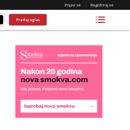
Prijavi se
Registriraj se
Predaj oglas
Lucija
Razgovaram :)