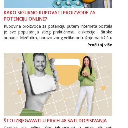
KAKO SIGURNO KUPOVATI PROIZVODE ZA
POTENCIJU ONLINE?
Kupovina proizvoda za potenciju putem interneta postala
je sve popularnija zbog praktičnosti, diskrecije i široke
ponude. Međutim, upravo zbog velike potražnje na tržištu
se pojavljuju i brojni krivotvoreni proizvodi, nepouzdane
Pročitaj više
internetske trgovine te proizvodi nepoznatog podrijetla. ...
ŠTO IZBJEGAVATI U PRVIH 48 SATI DOPISIVANJA
Granice su važne: Što izbjegavati u prvih 48 sati