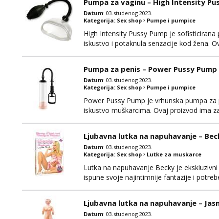
Pumpa za vaginu – High Intensity P
Datum
: 03.studenog 2023.
Kategorija:
Sex shop
Pumpe i pumpice
High Intensity Pussy Pump je sofisticirana
iskustvo i potaknula senzacije kod žena. O
osjetljivosti i poboljšanja intimnih trenutak
prijateljski prema tijelu, osiguravajući udob
Pumpa za penis – Power Pussy Pump
Datum
: 03.studenog 2023.
Kategorija:
Sex shop
Pumpe i pumpice
Power Pussy Pump je vrhunska pumpa za pen
iskustvo muškarcima. Ovaj proizvod ima za ci
pružiti duboko zadovoljstvo. Izrađen je od vi
omogućuju udobnost tijekom korištenja. Po
Ljubavna lutka na napuhavanje – Bec
Datum
: 03.studenog 2023.
Kategorija:
Sex shop
Lutke za muskarce
Lutka na napuhavanje Becky je ekskluzivn
ispune svoje najintimnije fantazije i potre
iskustvo i mnoge značajke koje će oduševiti
sigurni za tijelo i ugodni na dodir, pružaju
Ljubavna lutka na napuhavanje – Jas
Datum
: 03.studenog 2023.