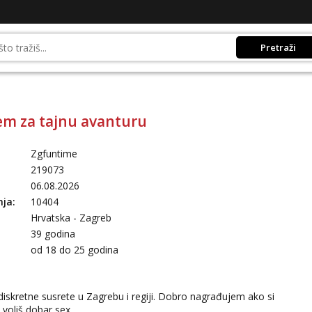
Pretraži
m za tajnu avanturu
Zgfuntime
219073
06.08.2026
nja:
10404
Hrvatska - Zagreb
39 godina
:
od 18 do 25 godina
diskretne susrete u Zagrebu i regiji. Dobro nagrađujem ako si
 voliš dobar sex.