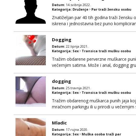
Datum
: 14.svibnja 2022.
Kategorija:
Druženje
Par traži žensku osobu
Znatiželjan par 40 tih godina traži žensku 
iskrena i jednostavna bez puno kompliciranj
puno beskonačnog dopisvanja. Znači koja st
drugačiji život od klasičnih parova. Posve otv
Dogging
Datum
: 22.lipnja 2021.
Kategorija:
Sex
Transica traži mušku osobu
Tražim obdarene perverzne muškarce punih ja
večernjim satima. Može i anal, dogging gru
kombiju ... Pohotna sam jahačica na kurcu. 
prvoj poruci u mailu (samo obdareni, koji d
dogging
Datum
: 25.travnja 2021.
Kategorija:
Sex
Transica traži mušku osobu
Tražim obdarenog muškarca punih jaja koj
mračnom parkingu ili u prirodi u večernjim
iscijedim ti ga do kraja. Možeš me i naguzi
Mladic
Datum
: 17.rujna 2020.
Kategorija:
Sex
Muška osoba traži par