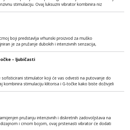
enzivnu stimulaciju. Ovaj luksuzni vibrator kombinira niz
atne senzacije i potpunu kontrolu. Izrađen od
na, Sparkling Isabella nudi nježnu teksturu i sigurnost ...
rnoj boji predstavlja vrhunski proizvod za muško
niran je za pružanje dubokih i intenzivnih senzacija,
ako biste postigli nevjerojatno zadovoljstvo i relaksaciju. Hugo
vrhunskim materijalima, što uključuje siguran silikon koj...
očke – ljubičasti
 sofisticirani stimulator koji će vas odvesti na putovanje do
 kombinira stimulaciju klitorisa i G-točke kako biste doživjeli
prije niste iskusili. Dizajniran je s najvišim standardima
n koji je nježan na dodir i prija...
 namijenjen pružanju intenzivnih i diskretnih zadovoljstava na
 dizajnom i crnom bojom, ovaj prstenasti vibrator će dodati
ostavan za upotrebu, Fivib se stavlja na prst poput prstena,