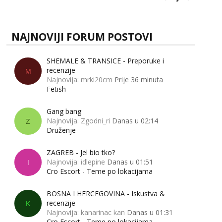
zapravo misle žene, a što muškarci? Jesu...
NAJNOVIJI FORUM POSTOVI
SHEMALE & TRANSICE - Preporuke i
recenzije
M
Najnovija: mrki20cm
Prije 36 minuta
Fetish
Gang bang
Najnovija: Zgodni_ri
Danas u 02:14
Z
Druženje
ZAGREB - Jel bio tko?
Najnovija: idlepine
Danas u 01:51
I
Cro Escort - Teme po lokacijama
BOSNA I HERCEGOVINA - Iskustva &
recenzije
K
Najnovija: kanarinac kan
Danas u 01:31
Cro Escort - Teme po lokacijama