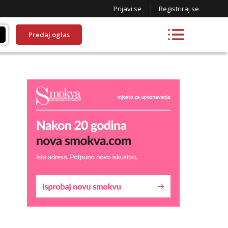
Prijavi se
Registriraj se
Predaj oglas
Lucija
Razgovaram :)