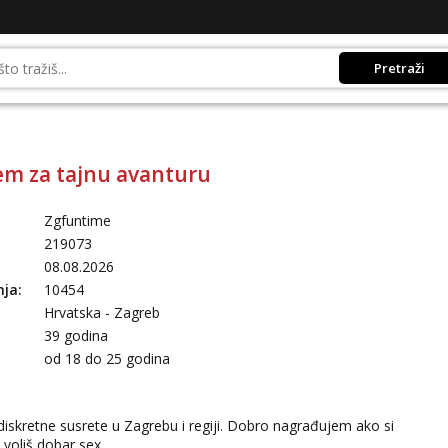
Pretraži
m za tajnu avanturu
Zgfuntime
219073
08.08.2026
nja:
10454
Hrvatska - Zagreb
39 godina
:
od 18 do 25 godina
diskretne susrete u Zagrebu i regiji. Dobro nagrađujem ako si
 voliš dobar sex.