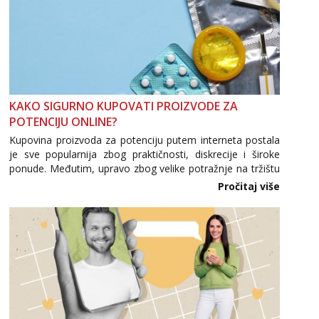
KAKO SIGURNO KUPOVATI PROIZVODE ZA
POTENCIJU ONLINE?
Kupovina proizvoda za potenciju putem interneta postala
je sve popularnija zbog praktičnosti, diskrecije i široke
ponude. Međutim, upravo zbog velike potražnje na tržištu
se pojavljuju i brojni krivotvoreni proizvodi, nepouzdane
Pročitaj više
internetske trgovine te proizvodi nepoznatog podrijetla. ...