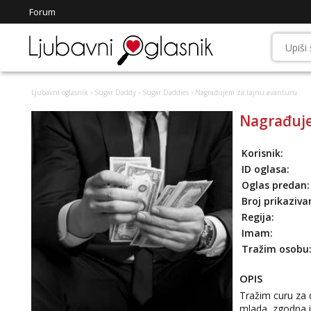
Forum
Ljubavni oglasnik
›
Sugar Daddy
›
Sugar Daddies
› Nagrađujem za tajnu avanturu
Nagrađuje
Korisnik:
ID oglasa:
Oglas predan:
Broj prikaziva
Regija:
Imam:
Tražim osobu
OPIS
Tražim curu za 
mlada, zgodna i