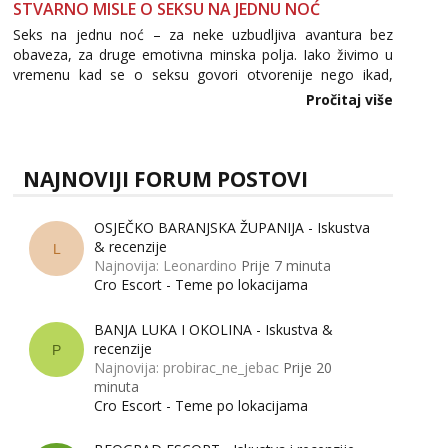
STVARNO MISLE O SEKSU NA JEDNU NOĆ
Seks na jednu noć – za neke uzbudljiva avantura bez
obaveza, za druge emotivna minska polja. Iako živimo u
vremenu kad se o seksu govori otvorenije nego ikad,
tema „jedne noći strasti“ i dalje izaziva burne rasprave. Što
Pročitaj više
zapravo misle žene, a što muškarci? Jesu...
NAJNOVIJI FORUM POSTOVI
OSJEČKO BARANJSKA ŽUPANIJA - Iskustva
& recenzije
L
Najnovija: Leonardino
Prije 7 minuta
Cro Escort - Teme po lokacijama
BANJA LUKA I OKOLINA - Iskustva &
recenzije
P
Najnovija: probirac_ne_jebac
Prije 20
minuta
Cro Escort - Teme po lokacijama