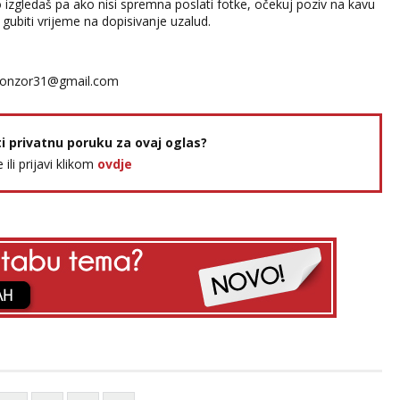
o izgledaš pa ako nisi spremna poslati fotke, očekuj poziv na kavu
gubiti vrijeme na dopisivanje uzalud.
onzor31@gmail.com
ti privatnu poruku za ovaj oglas?
e ili prijavi klikom
ovdje