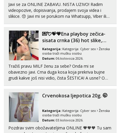
Javi se za ONLINE ZABAVU. NISTA UZIVO! Radim
videopozive, dopisivanja, prodajem svoja videa i
slikice. 😚 Javi mi se porukom na Whatsupp, Viber ili
Telegram. +385 91 723 0045
💌💘💝💗Ena playboy zečica-
sisata crnka (36) hot slike,
videa i c2c💗
Kategorija:
Kategorija:
Cyber sex
Ženska
osoba traži mušku osobu
Datum:
06.kolovoza 2026.
Tražiš pravu MILF ženu za sebe? Onda mi se
obavezno javi. Crna duga kosa koja prekriva bujne
grudi kakve još nisi vidio, čista ŠESTICA! A usne? O
usnama bolje da ni ne pričam. Prave pune usne koje
će ti se urezati u pamćenje, jer vjeruj mi, takve još
Crvenokosa ljepotica 20g. 🤭
nisi vidio. Uvijek sam spremna za ONLOINE zabavu...
Kategorija:
Kategorija:
Cyber sex
Ženska
osoba traži mušku osobu
Datum:
03.kolovoza 2026.
Pozdrav svim obožavateljima ONLINE 🧡🧡🧡 Tu sam