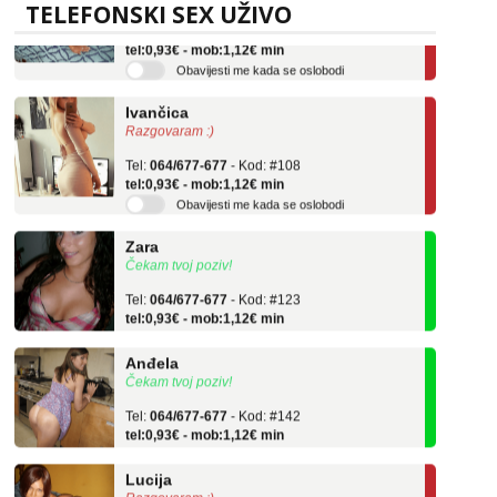
TELEFONSKI SEX UŽIVO
Tel:
064/677-677
- Kod: #136
tel:0,93€ - mob:1,12€ min
Obavijesti me kada se oslobodi
Ivančica
Razgovaram :)
Tel:
064/677-677
- Kod: #108
tel:0,93€ - mob:1,12€ min
Obavijesti me kada se oslobodi
Zara
Čekam tvoj poziv!
Tel:
064/677-677
- Kod: #123
tel:0,93€ - mob:1,12€ min
Anđela
Čekam tvoj poziv!
Tel:
064/677-677
- Kod: #142
tel:0,93€ - mob:1,12€ min
Lucija
Razgovaram :)