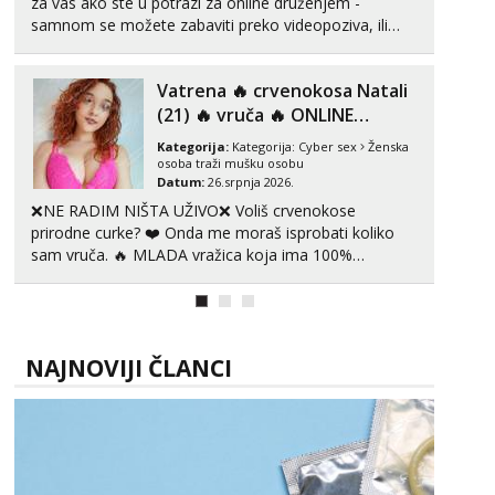
za vas ako ste u potrazi za online druženjem -
samnom se možete zabaviti preko videopoziva, ili
ako vam nisam dovoljna radim i u paru i trojci s
kolegicama, svaka je drugačija 😉 Radim i vruća
Vatrena ‎️‍🔥 crvenokosa Natali
tipkanja uz slike i hot line pozive. Za vas sam
pripremila ...
(21) ‎️‍🔥 vruča‎ ️‍🔥 ONLINE
ZABAVA
Kategorija:
Kategorija:
Cyber sex
Ženska
osoba traži mušku osobu
Datum:
26.srpnja 2026.
❌NE RADIM NIŠTA UŽIVO❌ Voliš crvenokose
prirodne curke? ❤️ Onda me moraš isprobati koliko
sam vruča.‎ ️‍🔥 MLADA vražica koja ima 100%
prorodne grudi, 💦 Misli su mi uvijek prljave i u svemu
vidim samo užitak. 💦 U mojoj raznolikoj ponudi
možeš pranaći nešto po svojoj mjeri. Sexi videa s
kolegica...
NAJNOVIJI ČLANCI