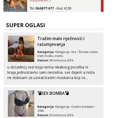
Tel:
064/677-677
- Kod: #136
tel:0,93€ - mob:1,12€ min
Obavijesti me kada se oslobodi
Ivančica
SUPER OGLASI
Razgovaram :)
Tel:
064/677-677
- Kod: #108
Tražim malo nježnosti i
tel:0,93€ - mob:1,12€ min
razumjevanja
Obavijesti me kada se oslobodi
Kategorija:
Kategorija:
Sex
Ženska osoba
Zara
traži mušku osobu
Čekam tvoj poziv!
Datum:
08.kolovoza 2026.
u dosadnoj vezi koja nema nikakvog pocetka ni
Tel:
064/677-677
- Kod: #123
kraja,jednostavno sam nesretna. sve dajem a nista
tel:0,93€ - mob:1,12€ min
ne dobivam za uzvrat.trazim muskarca koji ce
Anđela
zadovoljiti moje potrebe,ne trazim puno samo malo
Čekam tvoj poziv!
njeznosti i razumjevanja. volim njezan seks i njezne
💣SEX BOMBA💣
poljupce po tijelu koji me jako pale,obozavam kad
Tel:
064/677-677
- Kod: #142
muskar...
tel:0,93€ - mob:1,12€ min
Kategorija:
Kategorija:
Osobni kontakti
ONA
Datum:
03.kolovoza 2026.