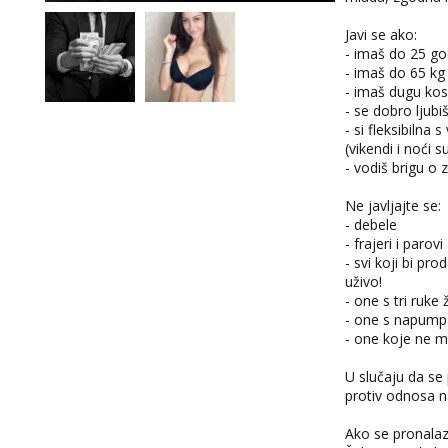
Javi se ako:
- imaš do 25 go
- imaš do 65 kg
- imaš dugu ko
- se dobro ljubi
- si fleksibiln
(vikendi i noći s
- vodiš brigu o z
Ne javljajte se:
- debele
- frajeri i parovi
- svi koji bi pr
uživo!
- one s tri ruke
- one s napumpa
- one koje ne mo
U slučaju da se
protiv odnosa n
Ako se pronalaz