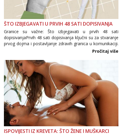
ŠTO IZBJEGAVATI U PRVIH 48 SATI DOPISIVANJA
Granice su važne: Što izbjegavati u prvih 48 sati
dopisivanjaPrvih 48 sati dopisivanja ključni su za stvaranje
prvog dojma i postavljanje zdravih granica u komunikaciji.
Važno je izbjeći prebrzo otkrivanje osobnih ili intimnih
Pročitaj više
informacija, jer nepoznata osoba još nije zaslužila to
povjerenje. Takođe...
ISPOVIJESTI IZ KREVETA: ŠTO ŽENE I MUŠKARCI