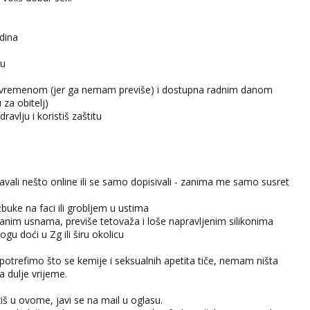
dina
su
š
a s vremenom (jer ga nemam previše) i dostupna radnim danom
u za obitelj)
dravlju i koristiš zaštitu
odavali nešto online ili se samo dopisivali - zanima me samo susret
 žbuke na faci ili grobljem u ustima
nim usnama, previše tetovaža i loše napravljenim silikonima
gu doći u Zg ili širu okolicu
 potrefimo što se kemije i seksualnih apetita tiče, nemam ništa
a dulje vrijeme.
iš u ovome, javi se na mail u oglasu.