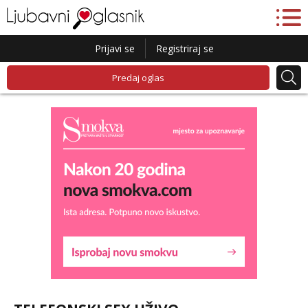
Prijavi se
Registriraj se
Predaj oglas
Lucija
Razgovaram :)
Tel:
064/677-677
- Kod: #136