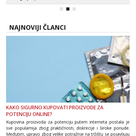
poruku na Whatsapp, Telegram ili Viber.
😎 +385 91 912 3322 Za provjeru moje
autentičnosti možeš me vidjeti na
videopozivu. 😉 S vama sam vec 5 ...
NAJNOVIJI ČLANCI
KAKO SIGURNO KUPOVATI PROIZVODE ZA
POTENCIJU ONLINE?
Kupovina proizvoda za potenciju putem interneta postala je
sve popularnija zbog praktičnosti, diskrecije i široke ponude.
Međutim, upravo zbog velike potražnje na tržištu se pojavljuju