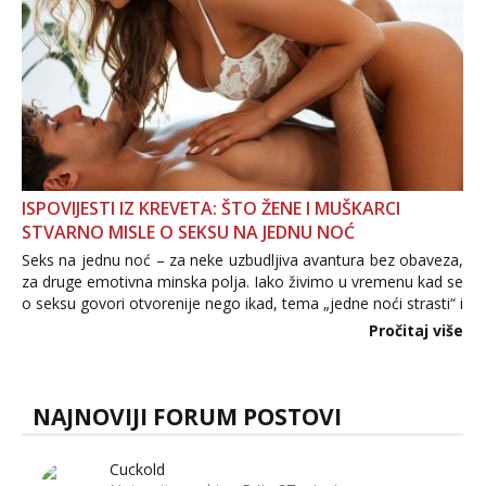
ISPOVIJESTI IZ KREVETA: ŠTO ŽENE I MUŠKARCI
STVARNO MISLE O SEKSU NA JEDNU NOĆ
Seks na jednu noć – za neke uzbudljiva avantura bez obaveza,
za druge emotivna minska polja. Iako živimo u vremenu kad se
o seksu govori otvorenije nego ikad, tema „jedne noći strasti“ i
dalje izaziva burne rasprave. Što zapravo misle žene, a što
Pročitaj više
muškarci? Jesu...
NAJNOVIJI FORUM POSTOVI
Cuckold