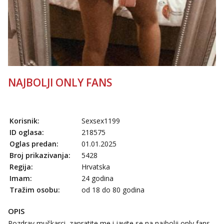
NAJBOLJI ONLY FANS
Korisnik:
Sexsex1199
ID oglasa:
218575
Oglas predan:
01.01.2025
Broj prikazivanja:
5428
Regija:
Hrvatska
Imam:
24 godina
Tražim osobu:
od 18 do 80 godina
OPIS
Pozdrav muškarci, zapratite me i javite se na najbolji only fans.