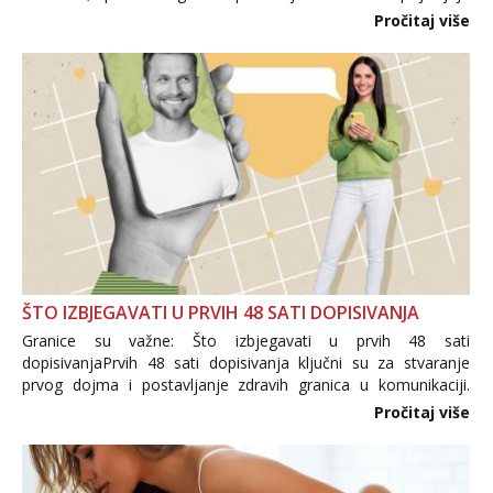
i brojni krivotvoreni proizvodi, nepouzdane internetske
Pročitaj više
trgovine te proizvodi nepoznatog podrijetla. ...
ŠTO IZBJEGAVATI U PRVIH 48 SATI DOPISIVANJA
Granice su važne: Što izbjegavati u prvih 48 sati
dopisivanjaPrvih 48 sati dopisivanja ključni su za stvaranje
prvog dojma i postavljanje zdravih granica u komunikaciji.
Važno je izbjeći prebrzo otkrivanje osobnih ili intimnih
Pročitaj više
informacija, jer nepoznata osoba još nije zaslužila to
povjerenje. Takođe...