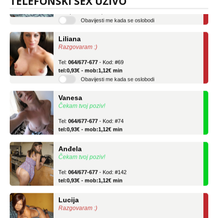
TELEFONSKI SEX UŽIVO
tel:0,93€ - mob:1,12€ min
Obavijesti me kada se oslobodi
Liliana
Razgovaram :)
Tel:
064/677-677
- Kod: #69
tel:0,93€ - mob:1,12€ min
Obavijesti me kada se oslobodi
Vanesa
Čekam tvoj poziv!
Tel:
064/677-677
- Kod: #74
tel:0,93€ - mob:1,12€ min
Anđela
Čekam tvoj poziv!
Tel:
064/677-677
- Kod: #142
tel:0,93€ - mob:1,12€ min
Lucija
Razgovaram :)
Tel:
064/677-677
- Kod: #136