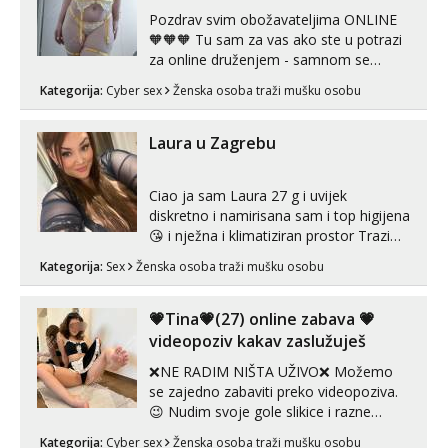
Pozdrav svim obožavateljima ONLINE
🧡🧡🧡 Tu sam za vas ako ste u potrazi
za online druženjem - samnom se
možete zabaviti preko videopoziva, ili
Kategorija:
Cyber sex
Ženska osoba traži mušku osobu
ako vam nisam dovoljna radim i u paru i
trojci s kolegicama, svaka je drugačija
😉 Radim i vruća tipkanja uz slike i hot
Laura u Zagrebu
line pozive. Za vas sam pripremila ...
Ciao ja sam Laura 27 g i uvijek
diskretno i namirisana sam i top higijena
😘 i nježna i klimatiziran prostor Trazim
sex za nagradu Radim klasican sex
Kategorija:
Sex
Ženska osoba traži mušku osobu
Pusenje i gutanje sperme Erotsko rublje
imam uvijek Lizati me mozes i ljubiti po
tijelu Iskljucivo neradim analni !!! I
💗Tina💗(27) online zabava 💗
neljubim se Wha...
videopoziv kakav zaslužuješ
❌NE RADIM NIŠTA UŽIVO❌ Možemo
se zajedno zabaviti preko videopoziva.
😉 Nudim svoje gole slikice i razne
videouradke. 🤩 Za online zabavu pošalji
Kategorija:
Cyber sex
Ženska osoba traži mušku osobu