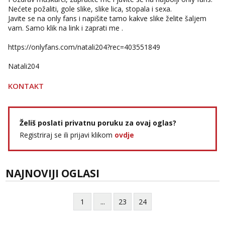
Nećete požaliti, gole slike, slike lica, stopala i sexa.
Javite se na only fans i napišite tamo kakve slike želite šaljem
vam. Samo klik na link i zaprati me .
https://onlyfans.com/natali204?rec=403551849
Natali204
KONTAKT
Želiš poslati privatnu poruku za ovaj oglas?
Registriraj se ili prijavi klikom
ovdje
NAJNOVIJI OGLASI
1
...
23
24