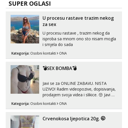
SUPER OGLASI
U procesu rastave trazim nekog
za sex
U procesu rastave , trazim nekog da
isproba sa mnom ono sto nisam mogla
i smjela do sada
Kategorija:
Osobni kontakti
ONA
💣SEX BOMBA💣
Javi se za ONLINE ZABAVU. NISTA
UZIVO! Radim videopozive, dopisivanja,
prodajem svoja videa i slikice. 😚 Javi mi
se porukom na Whatsupp, Viber ili
Kategorija:
Osobni kontakti
ONA
Telegram. +385 91 723 0045
Crvenokosa ljepotica 20g. 🤭