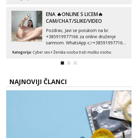
može i nešto više.💋🌺 Klikni na link
ispod i nadji me tamo, cekam te!
ENA 🔥ONLINE S LICEM🔥
CAM/CHAT/SLIKE/VIDEO
Pozdrav, Javi se porukom na br.
+385919977166 za online druženje
samnom. WhatsApp 👉+385919977166
Telegram 👉@enafriedrichkis Radim
Kategorija:
Cyber sex
Ženska osoba traži mušku osobu
videopozive s licem, solo i s partnerom,
kolegicama (Tina&Natali), razne
kombinacije halteri, haljine, štikle,
samostojeće itd. Nudim svakakva videa
seksa, puš...
NAJNOVIJI ČLANCI