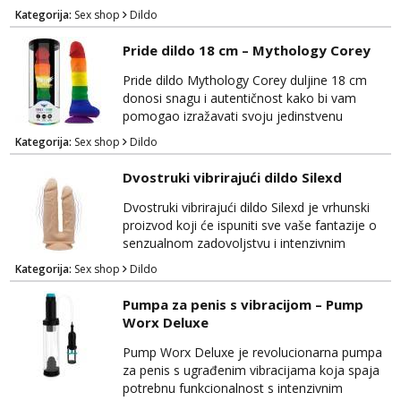
sobu. Ovaj elegantni dildo će vas zadovoljiti
Kategorija:
Sex shop
Dildo
svojim vrhunskim materijalima i realističnim
dizajnom. Izrađen je od visokokvalitetnog,
Pride dildo 18 cm – Mythology Corey
tijelu prijateljskog silikona koji je nježan na
dodir i siguran za tijelo, osiguravajući
Pride dildo Mythology Corey duljine 18 cm
udobnost tijekom korištenja. Njegov...
donosi snagu i autentičnost kako bi vam
pomogao izražavati svoju jedinstvenu
seksualnost i ponos. Ovaj visokokvalitetni
Kategorija:
Sex shop
Dildo
dildo ne samo da zadovoljava vaše tjelesne
potrebe, već također slavi vašu individualnost
Dvostruki vibrirajući dildo Silexd
i seksualni identitet. Mythology Corey je
izrađen od sigurnog i tijelu prijateljskog
Dvostruki vibrirajući dildo Silexd je vrhunski
materijala koji pruža nevjerojatno realistično
proizvod koji će ispuniti sve vaše fantazije o
iskustvo. Nje...
senzualnom zadovoljstvu i intenzivnim
orgazmima. Ovaj luksuzni dildo ima dvostruku
Kategorija:
Sex shop
Dildo
namjenu i ugrađene vibracije za dodatno
uživanje. Izrađen je od visokokvalitetnog
Pumpa za penis s vibracijom – Pump
materijala koji je siguran za tijelo i nježan na
Worx Deluxe
dodir, pružajući vam udobnost i zadovoljstvo
tijekom korištenja. Silexd dolazi s dva kraj...
Pump Worx Deluxe je revolucionarna pumpa
za penis s ugrađenim vibracijama koja spaja
potrebnu funkcionalnost s intenzivnim