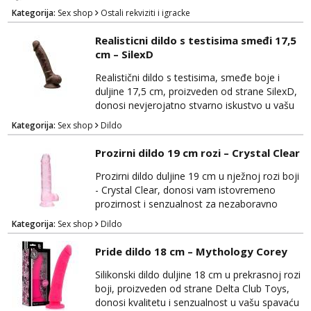
za dodatnu stimulaciju i eksperimentiranje u
Kategorija:
Sex shop
Ostali rekviziti i igracke
svijetu BDSM-a i erotike. Izrađen je od
visokokvalitetne kože, Darkness Black
Realisticni dildo s testisima smeđi 17,5
Flogger ima sofisticiran izgled i osjećaj na
cm – SilexD
dodir. Duge, meke trake biča omogućuju
precizno usmjeravanje i kontrolu tijekom igre,
Realistični dildo s testisima, smeđe boje i
pružaju...
duljine 17,5 cm, proizveden od strane SilexD,
donosi nevjerojatno stvarno iskustvo u vašu
spavaću sobu. Ovaj vrhunski dildo će vas
Kategorija:
Sex shop
Dildo
zadovoljiti svojom iznimnom kvalitetom i
autentičnim dizajnom. Izrađen je od
Prozirni dildo 19 cm rozi – Crystal Clear
visokokvalitetnog, tijelu prijateljskog
materijala koji je nježan na dodir i siguran za
Prozirni dildo duljine 19 cm u nježnoj rozi boji
tijelo, osiguravajući udobnost tijekom
- Crystal Clear, donosi vam istovremeno
korištenja. Njegov...
prozirnost i senzualnost za nezaboravno
zadovoljstvo. Ovaj izuzetno elegantan dildo
Kategorija:
Sex shop
Dildo
će ispuniti vaše želje s vrhunskim materijalima
i privlačnim dizajnom. Izrađen je od
Pride dildo 18 cm – Mythology Corey
visokokvalitetnog, prozirnog materijala koji je
siguran za tijelo i nježan na dodir, pružajući
Silikonski dildo duljine 18 cm u prekrasnoj rozi
vam maksimalnu udobnost tijekom upotrebe.
boji, proizveden od strane Delta Club Toys,
Cr...
donosi kvalitetu i senzualnost u vašu spavaću