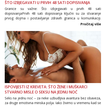
ŠTO IZBJEGAVATI U PRVIH 48 SATI DOPISIVANJA
Granice su važne: Što izbjegavati u prvih 48 sati
dopisivanjaPrvih 48 sati dopisivanja ključni su za stvaranje
prvog dojma i postavljanje zdravih granica u komunikaciji.
Važno je izbjeći prebrzo otkrivanje osobnih ili intimnih
Pročitaj više
informacija, jer nepoznata osoba još nije zaslužila to
povjerenje. Takođe...
ISPOVIJESTI IZ KREVETA: ŠTO ŽENE I MUŠKARCI
STVARNO MISLE O SEKSU NA JEDNU NOĆ
Seks na jednu noć – za neke uzbudljiva avantura bez obaveza,
za druge emotivna minska polja. Iako živimo u vremenu kad se