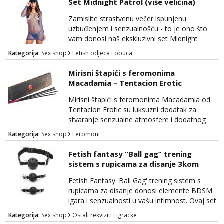
Set Midnight Patrol (više veličina)
rukavice pružaju eleganciju i senzualnost.
Tange dodaju zavodljivu notu iznenađenja,
Zamislite strastvenu večer ispunjenu
dok pravi stetoskop čini igru s...
uzbuđenjem i senzualnošću - to je ono što
vam donosi naš ekskluzivni set Midnight
Patrol. Ovaj neodoljiv set obuhvaća sve što
Kategorija:
Sex shop
Fetish odjeca i obuca
vam je potrebno za nezaboravnu noć
ispunjenu strašću i uzbuđenjem. Uz ovaj set
Mirisni štapići s feromonima
ćete se osjećati poput pravog zavodnika ili
Macadamia – Tentacion Erotic
zavodnice, spremni izraziti svoju erotičnu
stranu. Mrežasta haljina dodaje notu
Mirisni štapići s feromonima Macadamia od
tajanstva i senzualnosti, dok p...
Tentacion Erotic su luksuzni dodatak za
stvaranje senzualne atmosfere i dodatnog
uzbuđenja u vašim intimnim trenucima. Ovi
Kategorija:
Sex shop
Feromoni
štapići spoj su suptilnog mirisa i moćnih
feromona, koji potiču strast i privlačnost.
Fetish fantasy “Ball gag” trening
Mirisni štapići su natopljeni privlačnim notama
sistem s rupicama za disanje 3kom
macadamije, koje stvaraju senzualno
okruženje i potiču osjećaj opuštenosti. Uz to,
Fetish Fantasy 'Ball Gag' trening sistem s
sadrže feromone...
rupicama za disanje donosi elemente BDSM
igara i senzualnosti u vašu intimnost. Ovaj set
pruža duboko zadovoljstvo i istraživanje
Kategorija:
Sex shop
Ostali rekviziti i igracke
dominacije i podložnosti na siguran i uzbudljiv