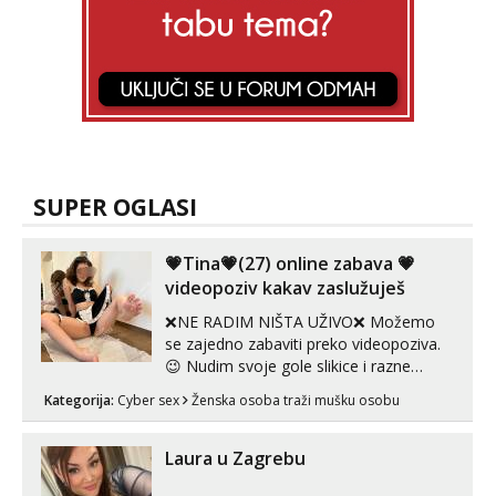
SUPER OGLASI
💗Tina💗(27) online zabava 💗
videopoziv kakav zaslužuješ
❌NE RADIM NIŠTA UŽIVO❌ Možemo
se zajedno zabaviti preko videopoziva.
😉 Nudim svoje gole slikice i razne
videouradke. 🤩 Za online zabavu pošalji
Kategorija:
Cyber sex
Ženska osoba traži mušku osobu
poruku na Whatsapp, Telegram ili Viber.
😎 +385 91 912 3322 Za provjeru moje
autentičnosti možeš me vidjeti na
Laura u Zagrebu
videopozivu. 😉 S vama sam vec 5 ...