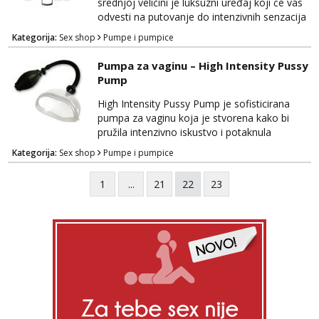
vam da pratite svoj nap...
srednjoj veličini je luksuzni uređaj koji će vas
odvesti na putovanje do intenzivnih senzacija
i neopisivih trenutaka zadovoljstva. Ova
Kategorija:
Sex shop
Pumpe i pumpice
visokokvalitetna pumpa dizajnirana je kako bi
vam pružila nevjerojatno osnažujuće iskustvo.
Pumpa za vaginu – High Intensity Pussy
Izrađena je od sigurnih i nježnih materijala
Pump
koji su prijateljski prema tijelu, osiguravajući
udobnost tijekom korištenja. Rose...
High Intensity Pussy Pump je sofisticirana
pumpa za vaginu koja je stvorena kako bi
pružila intenzivno iskustvo i potaknula
senzacije kod žena. Ova visokokvalitetna
Kategorija:
Sex shop
Pumpe i pumpice
pumpa je dizajnirana s ciljem povećanja
osjetljivosti i poboljšanja intimnih trenutaka.
1
...
21
22
23
Izrađena je od sigurnih materijala koji su
nježni na dodir i prijateljski prema tijelu,
osiguravajući udobnost tijekom upotrebe.
High Intensity ...