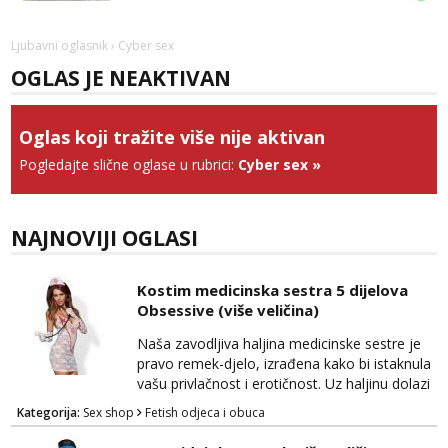
Monika
Čekam tvoj poziv!
Ljubavni oglasnik
› Cyber sex
Tel:
064/677-677
- Kod: #133
OGLAS JE NEAKTIVAN
tel:0,93€ - mob:1,12€ min
Zara
Oglas koji tražite više nije aktivan
Čekam tvoj poziv!
Pogledajte slične oglase u rubrici:
Cyber sex
»
Tel:
064/677-677
- Kod: #123
tel:0,93€ - mob:1,12€ min
Anđela
NAJNOVIJI OGLASI
Čekam tvoj poziv!
Tel:
064/677-677
- Kod: #142
Kostim medicinska sestra 5 dijelova
tel:0,93€ - mob:1,12€ min
Obsessive (više veličina)
Naša zavodljiva haljina medicinske sestre je
pravo remek-djelo, izrađena kako bi istaknula
vašu privlačnost i erotičnost. Uz haljinu dolazi
pet različitih dijelova koji će vas transformirati
Kategorija:
Sex shop
Fetish odjeca i obuca
u potpunu vladaricu strasti. Ukrasni obruč za
kosu dodaje dozu igre i uzbuđenja, dok duge