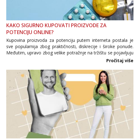
KAKO SIGURNO KUPOVATI PROIZVODE ZA
POTENCIJU ONLINE?
Kupovina proizvoda za potenciju putem interneta postala je
sve popularnija zbog praktičnosti, diskrecije i široke ponude.
Međutim, upravo zbog velike potražnje na tržištu se pojavljuju
i brojni krivotvoreni proizvodi, nepouzdane internetske
Pročitaj više
trgovine te proizvodi nepoznatog podrijetla. ...