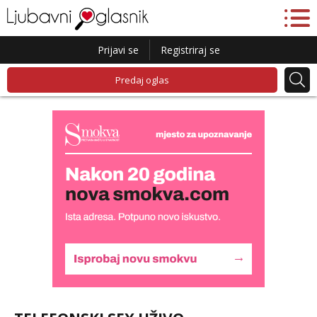
Prijavi se
Registriraj se
Predaj oglas
Biljana
Čekam tvoj poziv!
Tel:
064/677-677
- Kod: #132