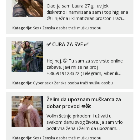
Ciao ja sam Laura 27 g i uvijek
diskretno i namirisana sam i top higijena
😘 i nježna i klimatiziran prostor Trazim
sex za nagradu Radim klasican sex
Kategorija:
Sex
Ženska osoba traži mušku osobu
Pusenje i gutanje sperme Erotsko rublje
imam uvijek Lizati me mozes i ljubiti po
tijelu Iskljucivo neradim analni !!! I
✅ CURA ZA SVE ✅
neljubim se Wha...
Hej hej. 🤭 Tu sam za sve vrste online
zabave. Javi mi se na broj
+385919123322 (Telegram, Viber ili
Whatsapp). 🤙 NE javljaj se na uzivo.
Kategorija:
Cyber sex
Ženska osoba traži mušku osobu
Hvala.
Želim da upoznam muškarca za
dobar provod 💋🌺
Volim šetnje prirodom i uživati u
svakom danu svog života. Ja sam vrlo
pozitivna žena i želim da upoznam
muškarca za dobar provod, naravno
Kategorija:
Sex
Ženska osoba traži mušku osobu