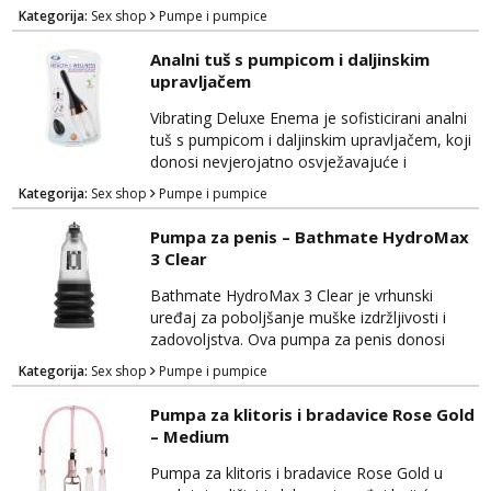
zadovoljstvom. Ovaj inovativni uređaj
Kategorija:
Sex shop
Pumpe i pumpice
dizajniran je kako bi poboljšao mušku
izdržljivost i povećao osjetljivost, pružajući
Analni tuš s pumpicom i daljinskim
duboko zadovoljstvo i užitak. Izrađena je od
upravljačem
visokokvalitetnih materijala koji su sigurni za
tijelo, osiguravajući udobnost tijekom
Vibrating Deluxe Enema je sofisticirani analni
korištenja. Pump Wo...
tuš s pumpicom i daljinskim upravljačem, koji
donosi nevjerojatno osvježavajuće i
stimulirajuće iskustvo. Ovaj uređaj kombinira
Kategorija:
Sex shop
Pumpe i pumpice
praktičnost s luksuzom kako bi vam pružio
sve što je potrebno za potpunu higijenu i
Pumpa za penis – Bathmate HydroMax
intenzivnu analnu stimulaciju. Izrađen je od
3 Clear
visokokvalitetnih materijala koji su sigurni za
tijelo, pružajući udobnost tijekom korištenja...
Bathmate HydroMax 3 Clear je vrhunski
uređaj za poboljšanje muške izdržljivosti i
zadovoljstva. Ova pumpa za penis donosi
naprednu tehnologiju kako bi vam pružila
Kategorija:
Sex shop
Pumpe i pumpice
maksimalne prednosti i povećanje veličine.
Izrađena je od visokokvalitetnih materijala
Pumpa za klitoris i bradavice Rose Gold
koji su sigurni za tijelo, pružajući vam
– Medium
udobnost i sigurnost tijekom upotrebe. Klaran
dizajn Bathmate HydroMax 3 omogućava
Pumpa za klitoris i bradavice Rose Gold u