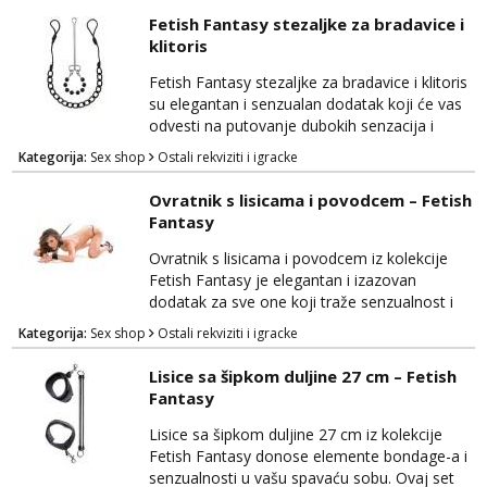
način. Ball gag je izrađen od visokokvalitetnog
Fetish Fantasy stezaljke za bradavice i
materijala koji je siguran za tijelo i pruža
klitoris
udobnost tijekom nošenja. Kugla s rupicama
za disanje omogućuje podložnoj strani da...
Fetish Fantasy stezaljke za bradavice i klitoris
su elegantan i senzualan dodatak koji će vas
odvesti na putovanje dubokih senzacija i
uzbuđenja. Ovaj set omogućava vam da
Kategorija:
Sex shop
Ostali rekviziti i igracke
istražujete nove razine uživanja i strasti u
svojim intimnim trenucima. Stezaljke su
Ovratnik s lisicama i povodcem – Fetish
izrađene od visokokvalitetnog materijala koji
Fantasy
je siguran za tijelo i nježan na dodir, pružajući
udobnost tijekom korištenja. One su dizajnir...
Ovratnik s lisicama i povodcem iz kolekcije
Fetish Fantasy je elegantan i izazovan
dodatak za sve one koji traže senzualnost i
dominaciju u svojim intimnim trenucima. Ovaj
Kategorija:
Sex shop
Ostali rekviziti i igracke
set omogućuje vam da istražite svijet BDSM-
a i pruža vam priliku za dominaciju ili predaju,
Lisice sa šipkom duljine 27 cm – Fetish
ovisno o vašim sklonostima. Ovratnik je
Fantasy
izrađen od visokokvalitetnog materijala koji je
siguran za tijelo i udoban za nošenje. Prilag...
Lisice sa šipkom duljine 27 cm iz kolekcije
Fetish Fantasy donose elemente bondage-a i
senzualnosti u vašu spavaću sobu. Ovaj set