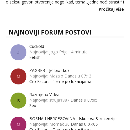
o seksu govori otvorenije nego ikad, tema „jedne noći strasti“ i
dalje izaziva burne rasprave. Što zapravo misle žene, a što
Pročitaj više
muškarci? Jesu...
NAJNOVIJI FORUM POSTOVI
Cuckold
Najnovija: jogo
Prije 14 minuta
J
Fetish
ZAGREB - Jel bio tko?
Najnovija: Mazalo
Danas u 07:13
M
Cro Escort - Teme po lokacijama
Razmjena Videa
Najnovija: struja1987
Danas u 07:05
S
Sex
BOSNA I HERCEGOVINA - Iskustva & recenzije
Najnovija: Momak 30
Danas u 07:05
M
Cro Escort - Teme po lokacijama