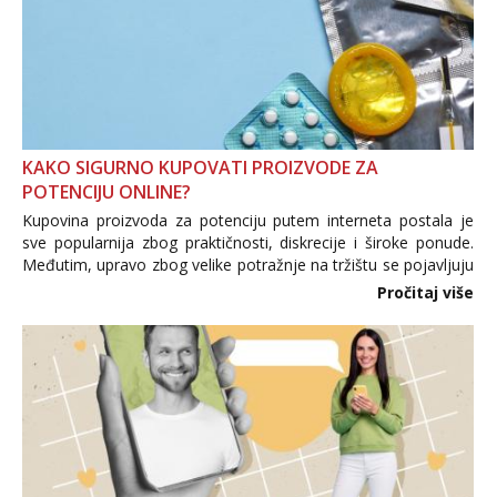
KAKO SIGURNO KUPOVATI PROIZVODE ZA
POTENCIJU ONLINE?
Kupovina proizvoda za potenciju putem interneta postala je
sve popularnija zbog praktičnosti, diskrecije i široke ponude.
Međutim, upravo zbog velike potražnje na tržištu se pojavljuju
i brojni krivotvoreni proizvodi, nepouzdane internetske
Pročitaj više
trgovine te proizvodi nepoznatog podrijetla. ...