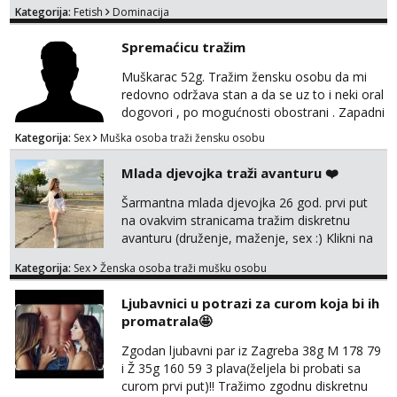
Kategorija:
Fetish
Dominacija
i trans nemojte se javljati!!!!!
Spremaćicu tražim
Muškarac 52g. Tražim žensku osobu da mi
redovno održava stan a da se uz to i neki oral
dogovori , po mogućnosti obostrani . Zapadni
dio Zagreba .Javiti se prvo porukom na
Kategorija:
Sex
Muška osoba traži žensku osobu
WhatsApp ili Telegram 0958634499
Mlada djevojka traži avanturu ❤️
Šarmantna mlada djevojka 26 god. prvi put
na ovakvim stranicama tražim diskretnu
avanturu (druženje, maženje, sex :) Klikni na
link ispod i nadji me tamo, cekam te!
Kategorija:
Sex
Ženska osoba traži mušku osobu
Ljubavnici u potrazi za curom koja bi ih
promatrala🤩
Zgodan ljubavni par iz Zagreba 38g M 178 79
i Ž 35g 160 59 3 plava(željela bi probati sa
curom prvi put)!! Tražimo zgodnu diskretnu