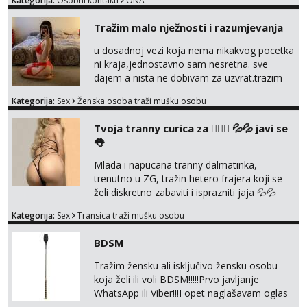
Kategorija:
Osobni kontakti
ONA
Tražim malo nježnosti i razumjevanja
u dosadnoj vezi koja nema nikakvog pocetka
ni kraja,jednostavno sam nesretna. sve
dajem a nista ne dobivam za uzvrat.trazim
muskarca koji ce zadovoljiti moje potrebe,ne
Kategorija:
Sex
Ženska osoba traži mušku osobu
trazim puno samo malo njeznosti i
razumjevanja. volim njezan seks i njezne
Tvoja tranny curica za 👉🏻🍑 💦💦 javi se
poljupce po tijelu koji me jako
👅
pale,obozavam kad muskarac preuzme
kontrolu . javi se :) Klikni na link ispod i nadji
Mlada i napucana tranny dalmatinka,
me tamo, cekam te!
trenutno u ZG, tražin hetero frajera koji se
želi diskretno zabaviti i isprazniti jaja 💦💦
Konkretno, diskretno i bez puno komplikacija.
Kategorija:
Sex
Transica traži mušku osobu
Jako držin do sebe, NE naplaćujen. Zabavljan
se samo s kin i ako ja to želim! Nisam stalno
BDSM
dostupna jer mi je ovo samo povremena
zabava. Ulovi me, uživati ćeš 😉 Moje slike
Tražim žensku ali isključivo žensku osobu
vidiš, uživo san još bolja, bez neugodnih izn...
koja želi ili voli BDSM!!!!!Prvo javljanje
WhatsApp ili Viber!!!I opet naglašavam oglas
je isključivo za žene,dame,cure muškarci,gay