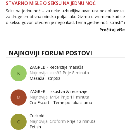
STVARNO MISLE O SEKSU NA JEDNU NOĆ
Seks na jednu noć – za neke uzbudljiva avantura bez obaveza,
za druge emotivna minska polja. Iako živimo u vremenu kad se
o seksu govori otvorenije nego ikad, tema „jedne noći strasti“ i
dalje izaziva burne rasprave. Što zapravo misle žene, a što
Pročitaj više
muškarci? Jesu...
NAJNOVIJI FORUM POSTOVI
ZAGREB - Recenzije masaža
Najnovija: kiks92
Prije 8 minuta
K
Masaža i striptiz
ZAGREB - Iskustva & recenzije
Najnovija: MrBr
Prije 11 minuta
M
Cro Escort - Teme po lokacijama
Cuckold
Najnovija: Croform
Prije 12 minuta
C
Fetish