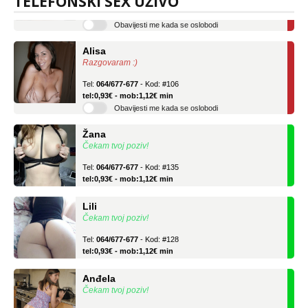
TELEFONSKI SEX UŽIVO
tel:0,93€ - mob:1,12€ min
Obavijesti me kada se oslobodi
Alisa
Razgovaram :)
Tel:
064/677-677
- Kod: #106
tel:0,93€ - mob:1,12€ min
Obavijesti me kada se oslobodi
Žana
Čekam tvoj poziv!
Tel:
064/677-677
- Kod: #135
tel:0,93€ - mob:1,12€ min
Lili
Čekam tvoj poziv!
Tel:
064/677-677
- Kod: #128
tel:0,93€ - mob:1,12€ min
Anđela
Čekam tvoj poziv!
Tel:
064/677-677
- Kod: #142