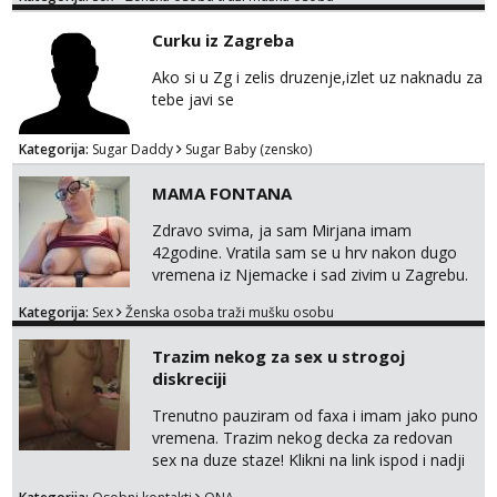
na link ispod i nadji me tamo, cekam te!
Curku iz Zagreba
Ako si u Zg i zelis druzenje,izlet uz naknadu za
tebe javi se
Kategorija:
Sugar Daddy
Sugar Baby (zensko)
MAMA FONTANA
Zdravo svima, ja sam Mirjana imam
42godine. Vratila sam se u hrv nakon dugo
vremena iz Njemacke i sad zivim u Zagrebu.
Nudim svoje snimke seksa, mastrubiranja,
Kategorija:
Sex
Ženska osoba traži mušku osobu
fistinga, prskanja, pusenja i guranja dilda,
anal play, piss, vibrator. Najvise volim to
Trazim nekog za sex u strogoj
raditi u javnosti na poslu ;) Radim
diskreciji
videopozive i dopisivanja u kojem
razmjenimo slike, video, glasovne...
Trenutno pauziram od faxa i imam jako puno
Prodajem i svoj donji ves a ako mogu isp...
vremena. Trazim nekog decka za redovan
sex na duze staze! Klikni na link ispod i nadji
me tamo, cekam te!