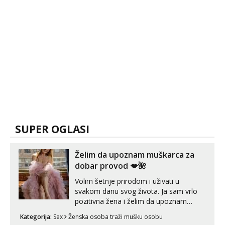
SUPER OGLASI
Želim da upoznam muškarca za
dobar provod 💋🌺
Volim šetnje prirodom i uživati u
svakom danu svog života. Ja sam vrlo
pozitivna žena i želim da upoznam
muškarca za dobar provod, naravno
Kategorija:
Sex
Ženska osoba traži mušku osobu
može i nešto više.💋🌺 Klikni na link