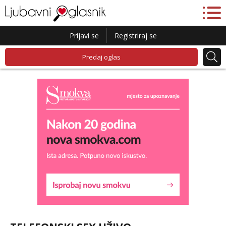
Prijavi se
Registriraj se
Predaj oglas
Liliana
Razgovaram :)
Tel:
064/677-677
- Kod: #69