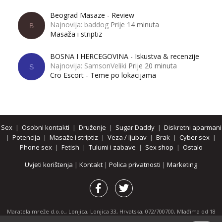
Beograd Masaze - Review
Najnovija: baddog
Prije 14 minuta
B
Masaža i striptiz
BOSNA I HERCEGOVINA - Iskustva & recenzije
Najnovija: SamsonVeliki
Prije 20 minuta
S
Cro Escort - Teme po lokacijama
Sex
|
Osobni kontakti
|
Druženje
|
Sugar Daddy
|
Diskretni aparmani
|
Potencija
|
Masaže i striptiz
|
Veza / ljubav
|
Brak
|
Cyber sex
|
Phone sex
|
Fetish
|
Tulumi i zabave
|
Sex shop
|
Ostalo
Uvjeti korištenja
|
Kontakt
|
Polica privatnosti
|
Marketing
Maratela mreže d.o.o., Lonjica, Lonjica 33, Hrvatska, 072/700700, Mlađima od 18
godina zabranjeno je pregledavanje stranice i svih njenih dijelova.