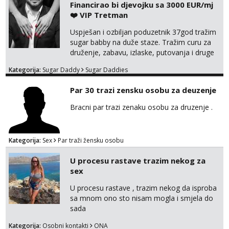
Financirao bi djevojku sa 3000 EUR/mj
tel:0,93€ - mob:1,12€ min
❤️ VIP Tretman
Anđela
Uspješan i ozbiljan poduzetnik 37god tražim
Čekam tvoj poziv!
sugar babby na duže staze. Tražim curu za
druženje, zabavu, izlaske, putovanja i druge
Tel:
064/677-677
- Kod: #142
tel:0,93€ - mob:1,12€ min
lijepe stvari na obostranu korist. Ako si
Kategorija:
Sugar Daddy
Sugar Daddies
otvorena, komunikativna, zgodna i atraktivna
javi se na moj email:
Par 30 trazi zensku osobu za deuzenje
markodalic37@gmail.com
Bracni par trazi zenaku osobu za druzenje .
Kategorija:
Sex
Par traži žensku osobu
U procesu rastave trazim nekog za
sex
U procesu rastave , trazim nekog da isproba
sa mnom ono sto nisam mogla i smjela do
sada
Kategorija:
Osobni kontakti
ONA