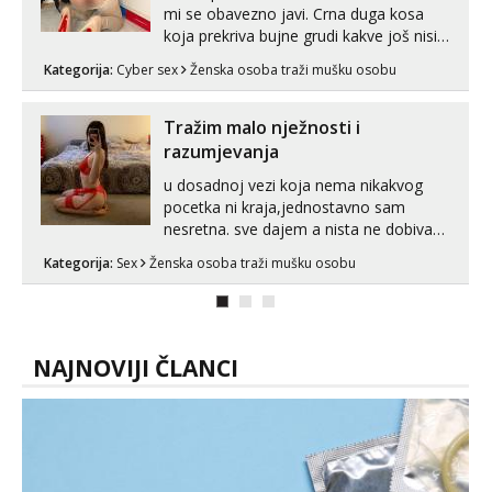
mi se obavezno javi. Crna duga kosa
koja prekriva bujne grudi kakve još nisi
vidio, čista ŠESTICA! A usne? O usnama
Kategorija:
Cyber sex
Ženska osoba traži mušku osobu
bolje da ni ne pričam. Prave pune usne
koje će ti se urezati u pamćenje, jer
vjeruj mi, takve još nisi vidio. Uvijek sam
Tražim malo nježnosti i
spremna za ONLOINE zabavu...
razumjevanja
u dosadnoj vezi koja nema nikakvog
pocetka ni kraja,jednostavno sam
nesretna. sve dajem a nista ne dobivam
za uzvrat.trazim muskarca koji ce
Kategorija:
Sex
Ženska osoba traži mušku osobu
zadovoljiti moje potrebe,ne trazim puno
samo malo njeznosti i razumjevanja.
volim njezan seks i njezne poljupce po
tijelu koji me jako pale,obozavam kad
muskar...
NAJNOVIJI ČLANCI