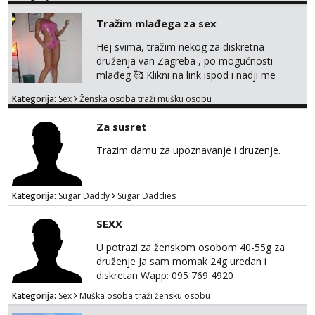
Tražim mlađega za sex
Hej svima, tražim nekog za diskretna
druženja van Zagreba , po mogućnosti
mlađeg 🥰 Klikni na link ispod i nadji me
tamo, cekam te!
Kategorija:
Sex
Ženska osoba traži mušku osobu
Za susret
Trazim damu za upoznavanje i druzenje.
Kategorija:
Sugar Daddy
Sugar Daddies
SEXX
U potrazi za ženskom osobom 40-55g za
druženje Ja sam momak 24g uredan i
diskretan Wapp: 095 769 4920
Kategorija:
Sex
Muška osoba traži žensku osobu