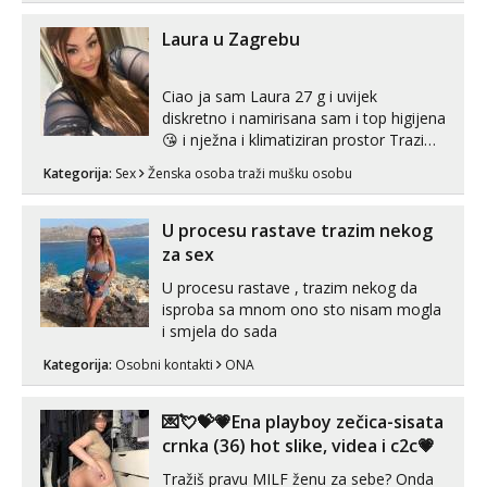
ispod i nadji me tamo, cekam te!
Laura u Zagrebu
Ciao ja sam Laura 27 g i uvijek
diskretno i namirisana sam i top higijena
😘 i nježna i klimatiziran prostor Trazim
sex za nagradu Radim klasican sex
Kategorija:
Sex
Ženska osoba traži mušku osobu
Pusenje i gutanje sperme Erotsko rublje
imam uvijek Lizati me mozes i ljubiti po
tijelu Iskljucivo neradim analni !!! I
U procesu rastave trazim nekog
neljubim se Wha...
za sex
U procesu rastave , trazim nekog da
isproba sa mnom ono sto nisam mogla
i smjela do sada
Kategorija:
Osobni kontakti
ONA
💌💘💝💗Ena playboy zečica-sisata
crnka (36) hot slike, videa i c2c💗
Tražiš pravu MILF ženu za sebe? Onda