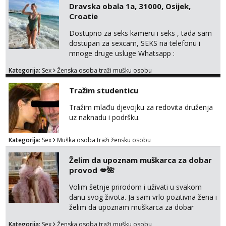
Dravska obala 1a, 31000, Osijek,
Croatie
Dostupno za seks kameru i seks , tada sam
dostupan za sexcam, SEKS na telefonu i
mnoge druge usluge Whatsapp :
+4367858210366 Télégram : @mely8070
Kategorija:
Sex
Ženska osoba traži mušku osobu
Usluga pratnje dostupna čak i bez kondoma.
100% stvarne fotografije. Sanjiva i
Tražim studenticu
nezaboravna iskustva. Senzualno i
zavodljivo… Čekam da vas osobno uvjerim.
Tražim mlađu djevojku za redovita druženja
😘❤️ Prepustite se strašću i ekstazi prekrasne
uz naknadu i podršku.
brinete, vrlo senzualne i osjetljive. 😍😍 Ov...
Kategorija:
Sex
Muška osoba traži žensku osobu
Želim da upoznam muškarca za dobar
provod 💋🌺
Volim šetnje prirodom i uživati u svakom
danu svog života. Ja sam vrlo pozitivna žena i
želim da upoznam muškarca za dobar
provod, naravno može i nešto više.💋🌺 Klikni
Kategorija:
Sex
Ženska osoba traži mušku osobu