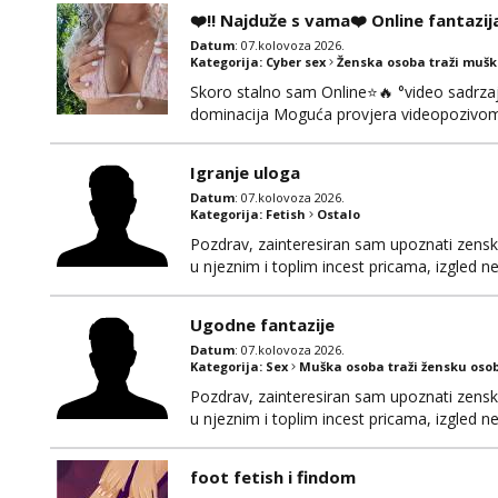
❤️‼️ Najduže s vama❤️ Online fantazij
Datum
: 07.kolovoza 2026.
Kategorija:
Cyber sex
Ženska osoba traži muš
Skoro stalno sam Online⭐🔥 °video sadrzaj 
dominacija Moguća provjera videopozivom,
100% prava i diskretna. Probaj me jednom
to ne radim. 0998785600 javljanje isklju
Igranje uloga
Datum
: 07.kolovoza 2026.
Kategorija:
Fetish
Ostalo
Pozdrav, zainteresiran sam upoznati zensku 
u njeznim i toplim incest pricama, izgled neb
na mail, viber, wapp ili zovite. Samo ozbiljn
Ugodne fantazije
Datum
: 07.kolovoza 2026.
Kategorija:
Sex
Muška osoba traži žensku oso
Pozdrav, zainteresiran sam upoznati zensku 
u njeznim i toplim incest pricama, izgled neb
na mail, viber, wapp ili zovite. Samo ozbiljn
foot fetish i findom