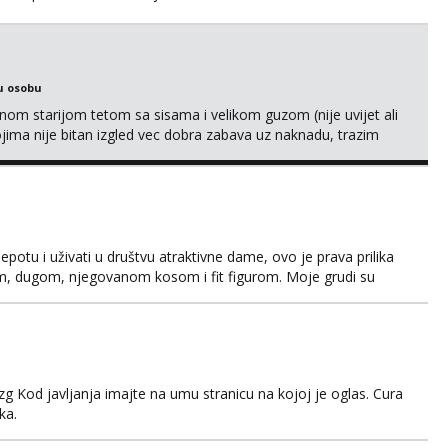
u osobu
m starijom tetom sa sisama i velikom guzom (nije uvijet ali
ojima nije bitan izgled vec dobra zabava uz naknadu, trazim
eksat negdje u mrak, prije seksa dobijes odmah na ruke,
je se pale na seks po mracnim parkinzima, sumarcima itd be...
jepotu i uživati u društvu atraktivne dame, ovo je prava prilika
em, dugom, njegovanom kosom i fit figurom. Moje grudi su
va top forma. Diskretno i opušteno druženje je moj stil, bez
javljivanja. Što nudim: - atraktivno i ugo...
g Kod javljanja imajte na umu stranicu na kojoj je oglas. Cura
ka.