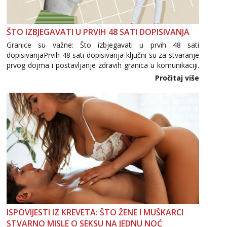
ŠTO IZBJEGAVATI U PRVIH 48 SATI DOPISIVANJA
Granice su važne: Što izbjegavati u prvih 48 sati
dopisivanjaPrvih 48 sati dopisivanja ključni su za stvaranje
prvog dojma i postavljanje zdravih granica u komunikaciji.
Važno je izbjeći prebrzo otkrivanje osobnih ili intimnih
Pročitaj više
informacija, jer nepoznata osoba još nije zaslužila to
povjerenje. Takođe...
ISPOVIJESTI IZ KREVETA: ŠTO ŽENE I MUŠKARCI
STVARNO MISLE O SEKSU NA JEDNU NOĆ