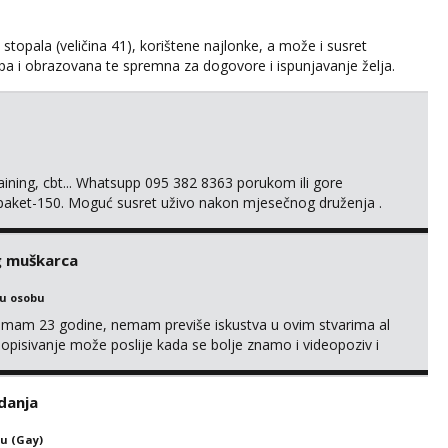
kih stopala (veličina 41), korištene najlonke, a može i susret
ijepa i obrazovana te spremna za dogovore i ispunjavanje želja.
suradnju i koji mogu adekvatno platiti ono što nudim. :)
svojim željama i ponudama.
training, cbt... Whatsupp 095 382 8363 porukom ili gore
 paket-150. Moguć susret uživo nakon mjesečnog druženja .
lijenti su mi znali reći da im netko šalje moje fotke/videa ili
s za dominaciju je isključvo ov...
g muškarca
ku osobu
,imam 23 godine, nemam previše iskustva u ovim stvarima al
opisivanje može poslije kada se bolje znamo i videopoziv i
c. Idealno ne nešto jednokratno već dogovoreno i na dulje
it ću se da budeš zadovoljan i da imaš nekog za svakodn...
danja
u (Gay)