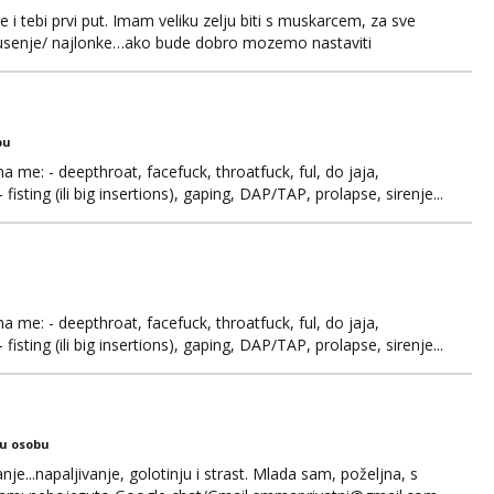
e i tebi prvi put. Imam veliku zelju biti s muskarcem, za sve
/pusenje/ najlonke…ako bude dobro mozemo nastaviti
ju,sto bude u sobi tamo i ostaje. Jace sam grade 180cm
remenu ja rjesavam apartman/hotel. Odgovara mi cijela
bu
ma me: - deepthroat, facefuck, throatfuck, ful, do jaja,
fisting (ili big insertions), gaping, DAP/TAP, prolapse, sirenje...
 se.
ma me: - deepthroat, facefuck, throatfuck, ful, do jaja,
fisting (ili big insertions), gaping, DAP/TAP, prolapse, sirenje...
 se. Nagrada po želji (od 500€ naviše, ovisi o tome sto
ku osobu
nje...napaljivanje, golotinju i strast. Mlada sam, poželjna, s