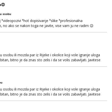
a😍
ku osobu
°videopozivi °hot dopisivanje °slike °profesionalna
 no ako se nakon toga ne javite, vise vam ju ne radim 😉
, nećeš moći bez mene 😜😇 Nemojte me pitati za uzivo, jer
čivo porukom na WhatsApp🩷
osobu ili mozda par iz Rijeke i okolice koji vole igranje uloga
itan, bitno je da znas sto zelis i da se volis zabavljati. Javitese
i, hvala
bu
osobu ili mozda par iz Rijeke i okolice koji vole igranje uloga
itan, bitno je da znas sto zelis i da se volis zabavljati. Javitese
i, hvala