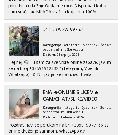
prirodne curke? ❤️ Onda me moraš isprobati koliko
sam vruča.‎ ️‍🔥 MLADA vražica koja ima 100%
prorodne grudi, 💦 Misli su mi uvijek prljave i u svemu
vidim samo užitak. 💦 U mojoj raznolikoj ponudi
✅ CURA ZA SVE ✅
možeš pranaći nešto po svojoj mjeri. Sexi videa s
kolegica...
Kategorija:
Kategorija:
Cyber sex
Ženska
osoba traži mušku osobu
Datum:
25.srpnja 2026.
Hej hej. 🤭 Tu sam za sve vrste online zabave. Javi mi
se na broj +385919123322 (Telegram, Viber ili
Whatsapp). 🤙 NE javljaj se na uzivo. Hvala.
ENA 🔥ONLINE S LICEM🔥
CAM/CHAT/SLIKE/VIDEO
Kategorija:
Kategorija:
Cyber sex
Ženska
osoba traži mušku osobu
Datum:
06.kolovoza 2026.
Pozdrav, Javi se porukom na br. +385919977166 za
online druženje samnom. WhatsApp 👉