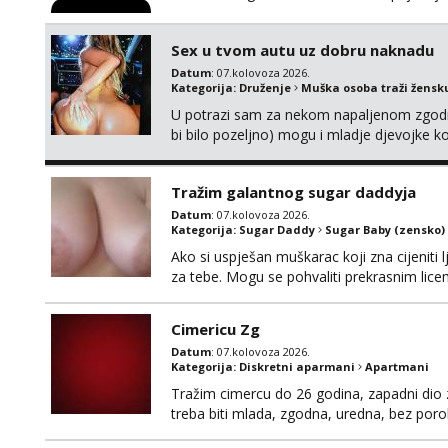
Sex u tvom autu uz dobru naknadu
Datum
: 07.kolovoza 2026.
Kategorija:
Druženje
Muška osoba traži žensk
U potrazi sam za nekom napaljenom zgodno
bi bilo pozeljno) mogu i mladje djevojke k
neku koja bi dosla po mene da se odemo s
molim samo ozbiljne da se javljaju one ko
Tražim galantnog sugar daddyja
Datum
: 07.kolovoza 2026.
Kategorija:
Sugar Daddy
Sugar Baby (zensko)
Ako si uspješan muškarac koji zna cijeniti l
za tebe. Mogu se pohvaliti prekrasnim lic
broj 4,a guza je, bez lažne skromnosti, pra
dugačkih dopisivanja, putovanja ili javnih po
Cimericu Zg
Datum
: 07.kolovoza 2026.
Kategorija:
Diskretni aparmani
Apartmani
Tražim cimercu do 26 godina, zapadni dio z
treba biti mlada, zgodna, uredna, bez poro