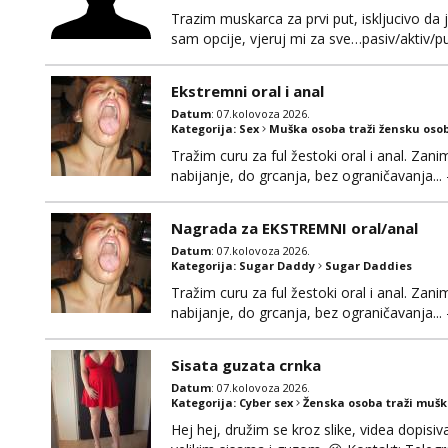
Trazim muskarca za prvi put, iskljucivo da j
sam opcije, vjeruj mi za sve…pasiv/aktiv
povremena vidanja uz maksimalnu diskreci
110kg. Ozenjen, uz dogovor o lokaciji i v
Ekstremni oral i anal
kontinentalna...
Datum
: 07.kolovoza 2026.
Kategorija:
Sex
Muška osoba traži žensku oso
Tražim curu za ful žestoki oral i anal. Zani
nabijanje, do grcanja, bez ograničavanja... - 
Ako možeš nešto od toga i spremna si, javi
Nagrada za EKSTREMNI oral/anal
Datum
: 07.kolovoza 2026.
Kategorija:
Sugar Daddy
Sugar Daddies
Tražim curu za ful žestoki oral i anal. Zani
nabijanje, do grcanja, bez ograničavanja... - 
Ako možeš nešto od toga i spremna si, javi
možeš)
Sisata guzata crnka
Datum
: 07.kolovoza 2026.
Kategorija:
Cyber sex
Ženska osoba traži muš
Hej hej, družim se kroz slike, videa dopisiva