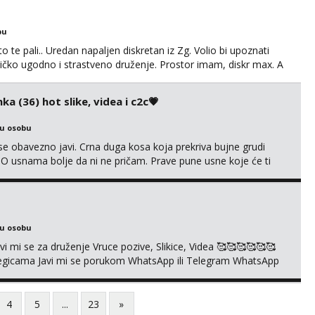
bu
o te pali.. Uredan napaljen diskretan iz Zg. Volio bi upoznati
edničko ugodno i strastveno druženje. Prostor imam, diskr max. A
ka (36) hot slike, videa i c2c💗
ku osobu
e obavezno javi. Crna duga kosa koja prekriva bujne grudi
? O usnama bolje da ni ne pričam. Prave pune usne koje će ti
e još nisi vidio. Uvijek sam spremna za ONLOINE zabavu. Volim
kice i videa po tvojoj želji te imam raznih mater...
ku osobu
mi se za druženje Vruce pozive, Slikice, Videa 🥰🥰🥰🥰🥰🥰
kolegicama Javi mi se porukom WhatsApp ili Telegram WhatsApp
richkis 🤬NE RADIM SASTANKE I DRUZENJA UZIVO🤬
4
5
...
23
»