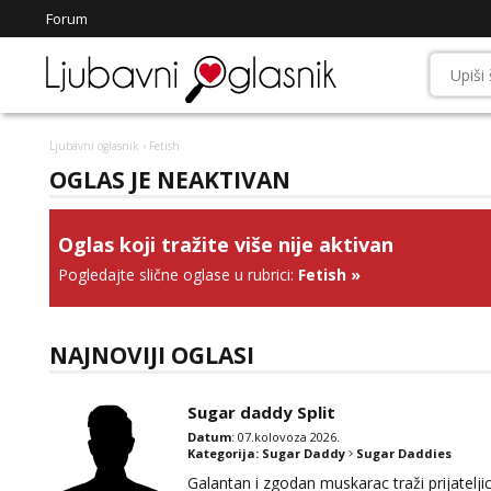
Forum
Ljubavni oglasnik
› Fetish
OGLAS JE NEAKTIVAN
Oglas koji tražite više nije aktivan
Pogledajte slične oglase u rubrici:
Fetish
»
NAJNOVIJI OGLASI
Sugar daddy Split
Datum
: 07.kolovoza 2026.
Kategorija:
Sugar Daddy
Sugar Daddies
Galantan i zgodan muskarac traži prijatelj