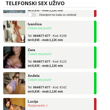
Tel:
064/677-677
- Kod: #136
TELEFONSKI SEX UŽIVO
tel:0,93€ - mob:1,12€ min
Obavijesti me kada se oslobodi
Ivančica
Čekam tvoj poziv!
Tel:
064/677-677
- Kod: #108
tel:0,93€ - mob:1,12€ min
Zara
Čekam tvoj poziv!
Tel:
064/677-677
- Kod: #123
tel:0,93€ - mob:1,12€ min
Anđela
Čekam tvoj poziv!
Tel:
064/677-677
- Kod: #142
tel:0,93€ - mob:1,12€ min
Lucija
Razgovaram :)
Tel:
064/677-677
- Kod: #136