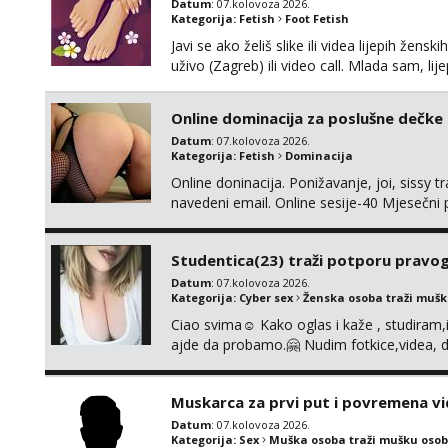
Datum
: 07.kolovoza 2026.
Kategorija:
Fetish
Foot Fetish
Javi se ako želiš slike ili videa lijepih žens
uživo (Zagreb) ili video call. Mlada sam, l
Molim samo ozbiljni, spremni na dugoročnu 
Također me zanima i findom Javite se sa 
Online dominacija za poslušne dečke
Datum
: 07.kolovoza 2026.
Kategorija:
Fetish
Dominacija
Online doninacija. Ponižavanje, joi, sissy 
navedeni email. Online sesije-40 Mjesečni
Čekam te poslušni psiću. --Pažnja!⁉️ Mnogi k
ima slične oglase s mojim slikama. Moj ogla
Studentica(23) traži potporu pravo
Datum
: 07.kolovoza 2026.
Kategorija:
Cyber sex
Ženska osoba traži muš
Ciao svima☺️ Kako oglas i kaže , studiram
ajde da probamo.🤗 Nudim fotkice,videa, d
tome slično u zamjenu za mjesečni đepara
vrijeme. Malo jesam sramežljiva ali potrud
Muskarca za prvi put i povremena vi
Datum
: 07.kolovoza 2026.
Kategorija:
Sex
Muška osoba traži mušku osob