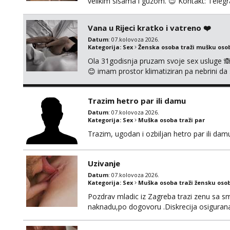
velikim sisama i guzom. 😉 Kontakt: Tel
Vana u Rijeci kratko i vatreno ❤️
Datum
: 07.kolovoza 2026.
Kategorija:
Sex
Ženska osoba traži mušku oso
Ola 31godisnja pruzam svoje sex usluge 
😊 imam prostor klimatiziran pa nebrini da 
pusenje bez dirkanje i lizanje sexy rublje
ignoriram radim samo sa svojim slikama ori
Trazim hetro par ili damu
Datum
: 07.kolovoza 2026.
Kategorija:
Sex
Muška osoba traži par
Trazim, ugodan i ozbiljan hetro par ili damu
Uzivanje
Datum
: 07.kolovoza 2026.
Kategorija:
Sex
Muška osoba traži žensku oso
Pozdrav mladic iz Zagreba trazi zenu sa sm
naknadu,po dogovoru .Diskrecija osiguran