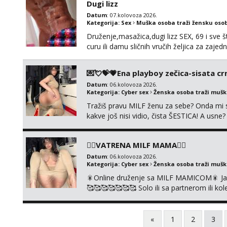
Dugi lizz
Datum
: 07.kolovoza 2026.
Kategorija:
Sex
Muška osoba traži žensku oso
Druženje,masažica,dugi lizz SEX, 69 i sve št
curu ili damu sličnih vručih željica za zaj
i mobilan 🚗 sam.
💌💘💝💗Ena playboy zečica-sisata crn
Datum
: 06.kolovoza 2026.
Kategorija:
Cyber sex
Ženska osoba traži muš
Tražiš pravu MILF ženu za sebe? Onda mi s
kakve još nisi vidio, čista ŠESTICA! A usne
se urezati u pamćenje, jer vjeruj mi, takv
vruće u porukama uz pokoju fotku. Radim sli
❤️‍🔥VATRENA MILF MAMA❤️‍🔥
Datum
: 06.kolovoza 2026.
Kategorija:
Cyber sex
Ženska osoba traži muš
🎇Online druženje sa MILF MAMICOM🎇 Javi 
🥰🥰🥰🥰🥰🥰🥰 Solo ili sa partnerom ili 
👉+385919977166 Telegram 👉@enafried
«
1
2
3