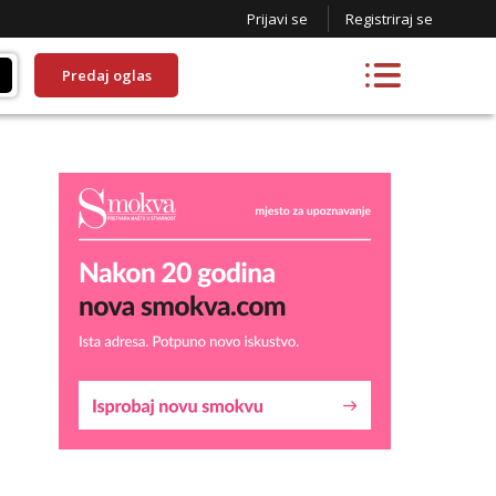
Prijavi se
Registriraj se
Predaj oglas
Lucija
Razgovaram :)