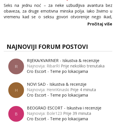
Seks na jednu noć – za neke uzbudljiva avantura bez
obaveza, za druge emotivna minska polja. Iako živimo u
vremenu kad se o seksu govori otvorenije nego ikad,
tema „jedne noći strasti“ i dalje izaziva burne rasprave. Što
Pročitaj više
zapravo misle žene, a što muškarci? Jesu...
NAJNOVIJI FORUM POSTOVI
RIJEKA/KVARNER - Iskustva & recenzije
Najnovija: RibarRI
Prije nekoliko trenutaka
R
Cro Escort - Teme po lokacijama
NOVI SAD - Iskustva & recenzije
Najnovija: HenriKinaski
Prije 4 minuta
H
Cro Escort - Teme po lokacijama
BEOGRAD ESCORT - Iskustva i recenzije
Najnovija: Bole123
Prije 39 minuta
B
Cro Escort - Teme po lokacijama