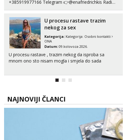
+385919977166 Telegram 👉@enafriedrichkis Radim
videopozive s licem, solo i s partnerom, kolegicama
(Tina&Natali), razne kombinacije halteri, haljine,
U procesu rastave trazim
štikle, samostojeće itd. Nudim svakakva videa seksa,
puš...
nekog za sex
Kategorija:
Kategorija:
Osobni kontakti
ONA
Datum:
09.kolovoza 2026.
U procesu rastave , trazim nekog da isproba sa
mnom ono sto nisam mogla i smjela do sada
NAJNOVIJI ČLANCI