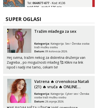
tel:0,93€ - mob:1,12€ min
Obavijesti me kada se oslobodi
Ivančica
SUPER OGLASI
Čekam tvoj poziv!
Tel:
064/677-677
- Kod: #108
Tražim mlađega za sex
tel:0,93€ - mob:1,12€ min
Zara
Kategorija:
Kategorija:
Sex
Ženska osoba
Čekam tvoj poziv!
traži mušku osobu
Datum:
09.kolovoza 2026.
Tel:
064/677-677
- Kod: #123
tel:0,93€ - mob:1,12€ min
Hej svima, tražim nekog za diskretna druženja van
Zagreba , po mogućnosti mlađeg 🥰 Klikni na link
Anđela
ispod i nadji me tamo, cekam te!
Čekam tvoj poziv!
Tel:
064/677-677
- Kod: #142
Vatrena ‎️‍🔥 crvenokosa Natali
tel:0,93€ - mob:1,12€ min
(21) ‎️‍🔥 vruča‎ ️‍🔥 ONLINE
ZABAVA
Kategorija:
Kategorija:
Cyber sex
Ženska
osoba traži mušku osobu
Datum:
26.srpnja 2026.
❌NE RADIM NIŠTA UŽIVO❌ Voliš crvenokose