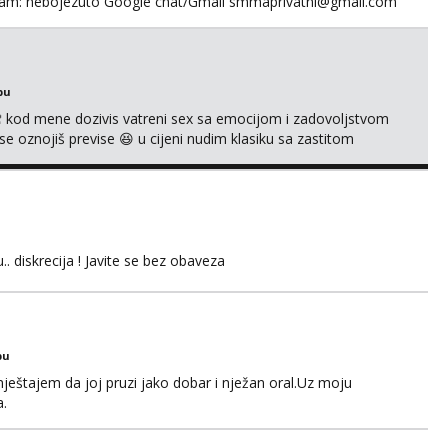
egram: nebojezuto Google chat/Gmail smmaprivatni@gmail.com
bu
 kod mene dozivis vatreni sex sa emocijom i zadovoljstvom
se oznojiš previse 😆 u cijeni nudim klasiku sa zastitom
 uvijek imam neradim analno i pitanja ako radim bez odma
ginal ✌️😊ali neki vec me poznaju waccap...
.. diskrecija ! Javite se bez obaveza
bu
ještajem da joj pruzi jako dobar i nježan oral.Uz moju
a.