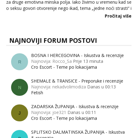
za druge emotivna minska polja. Iako živimo u vremenu kad se
o seksu govori otvorenije nego ikad, tema „jedne noći strasti“ i
dalje izaziva burne rasprave. Što zapravo misle žene, a što
Pročitaj više
muškarci? Jesu...
NAJNOVIJI FORUM POSTOVI
BOSNA I HERCEGOVINA - Iskustva & recenzije
Najnovija: Rocco_Sa
Prije 13 minuta
R
Cro Escort - Teme po lokacijama
SHEMALE & TRANSICE - Preporuke i recenzije
Najnovija: nekadvolimodiza
Danas u 00:13
N
Fetish
ZADARSKA ŽUPANIJA - Iskustva & recenzije
Najnovija: joe321
Danas u 00:11
J
Cro Escort - Teme po lokacijama
SPLITSKO DALMATINSKA ŽUPANIJA - Iskustva
& recenzije