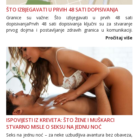
ŠTO IZBJEGAVATI U PRVIH 48 SATI DOPISIVANJA
Granice su važne: Što izbjegavati u prvih 48 sati
dopisivanjaPrvih 48 sati dopisivanja ključni su za stvaranje
prvog dojma i postavljanje zdravih granica u komunikaciji.
Važno je izbjeći prebrzo otkrivanje osobnih ili intimnih
Pročitaj više
informacija, jer nepoznata osoba još nije zaslužila to
povjerenje. Takođe...
ISPOVIJESTI IZ KREVETA: ŠTO ŽENE I MUŠKARCI
STVARNO MISLE O SEKSU NA JEDNU NOĆ
Seks na jednu noć – za neke uzbudljiva avantura bez obaveza,