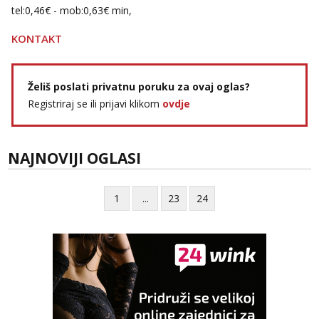
tel:0,46€ - mob:0,63€ min,
KONTAKT
Želiš poslati privatnu poruku za ovaj oglas?
Registriraj se ili prijavi klikom
ovdje
NAJNOVIJI OGLASI
1
...
23
24