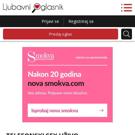
Prijavi se
Registriraj se
Predaj oglas
Lucija
Razgovaram :)
Tel:
064/677-677
- Kod: #136