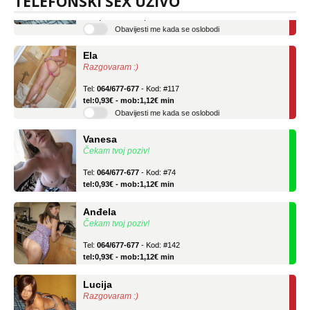
TELEFONSKI SEX UŽIVO
tel:0,93€ - mob:1,12€ min
Obavijesti me kada se oslobodi
Ela
Razgovaram :)
Tel:
064/677-677
- Kod: #117
tel:0,93€ - mob:1,12€ min
Obavijesti me kada se oslobodi
Vanesa
Čekam tvoj poziv!
Tel:
064/677-677
- Kod: #74
tel:0,93€ - mob:1,12€ min
Anđela
Čekam tvoj poziv!
Tel:
064/677-677
- Kod: #142
tel:0,93€ - mob:1,12€ min
Lucija
Razgovaram :)
Tel:
064/677-677
- Kod: #136