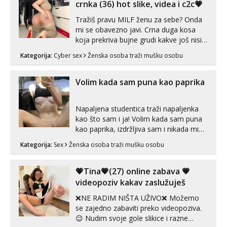
crnka (36) hot slike, videa i c2c💗
Tražiš pravu MILF ženu za sebe? Onda
mi se obavezno javi. Crna duga kosa
koja prekriva bujne grudi kakve još nisi
vidio, čista ŠESTICA! A usne? O usnama
Kategorija:
Cyber sex
Ženska osoba traži mušku osobu
bolje da ni ne pričam. Prave pune usne
koje će ti se urezati u pamćenje, jer
vjeruj mi, takve još nisi vidio. Uvijek sam
Volim kada sam puna kao paprika
spremna za ONLOINE zabavu...
Napaljena studentica traži napaljenka
kao što sam i ja! Volim kada sam puna
kao paprika, izdržljiva sam i nikada mi
nije dosta seksa. Volim grubi seks i više
Kategorija:
Sex
Ženska osoba traži mušku osobu
puta dnevno bilo kad i bilo gdje zato se
javi što prije da me isprobaš Klikni na
link ispod i nadji me tamo, cekam te!
💗Tina💗(27) online zabava 💗
videopoziv kakav zaslužuješ
❌NE RADIM NIŠTA UŽIVO❌ Možemo
se zajedno zabaviti preko videopoziva.
😉 Nudim svoje gole slikice i razne