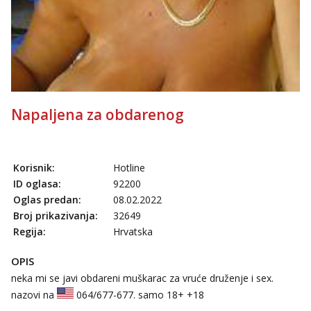
Napaljena za obdarenog
Korisnik:
Hotline
ID oglasa:
92200
Oglas predan:
08.02.2022
Broj prikazivanja:
32649
Regija:
Hrvatska
OPIS
neka mi se javi obdareni muškarac za vruće druženje i sex.
nazovi na
064/677-677
. samo 18+ +18