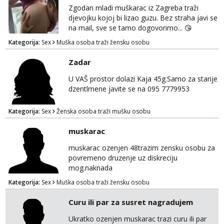
Zgodan mladi muškarac iz Zagreba traži
djevojku kojoj bi lizao guzu. Bez straha javi se
na mail, sve se tamo dogovorimo... 😘
Kategorija:
Sex
Muška osoba traži žensku osobu
Zadar
U VAŠ prostor dolazi Kaja 45g.Samo za starije
dzentlmene javite se na 095 7779953
Kategorija:
Sex
Ženska osoba traži mušku osobu
muskarac
muskarac ozenjen 48trazim zensku osobu za
povremeno druzenje uz diskreciju
mog.naknada
Kategorija:
Sex
Muška osoba traži žensku osobu
Curu ili par za susret nagradujem
Ukratko ozenjen muskarac trazi curu ili par