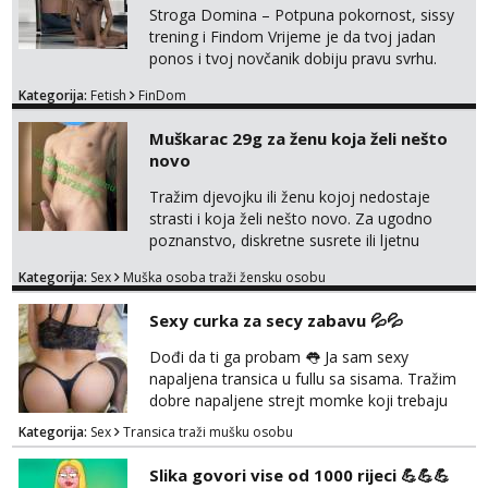
transformacijom (rublje, elegancija) i
Stroga Domina – Potpuna pokornost, sissy
potpunim psiholo...
trening i Findom Vrijeme je da tvoj jadan
ponos i tvoj novčanik dobiju pravu svrhu.
Inteligentna, hladna i beskompromisna
Kategorija:
Fetish
FinDom
Domina preuzima potpunu kontrolu nad
tvojim umom i financijama. Zanimaju me
Muškarac 29g za ženu koja želi nešto
isključivo ozbiljni, solventni i poslušni subovi
novo
koji žude za strogim zapovijedima, sissy
transformacijom (rublje, elegancija) i
Tražim djevojku ili ženu kojoj nedostaje
potpunim psihološkim treni...
strasti i koja želi nešto novo. Za ugodno
poznanstvo, diskretne susrete ili ljetnu
avanturu. U dobroj sam formi vrlo izdržljiv i
Kategorija:
Sex
Muška osoba traži žensku osobu
uredan. Slobodna ili zauzeta, dobrodošla. Prvi
kontakt porukom whatsapp, viber ili SMS,
Sexy curka za secy zabavu 💦💦
kasnije može poziv. Sl. Brod moj prostor
Zagreb i ostatak Hrvatske mobilan !
Dođi da ti ga probam 👅 Ja sam sexy
𝗡𝗮𝗽𝗼𝗺𝗲𝗻𝗮 tražim samo žene...
napaljena transica u fullu sa sisama. Tražim
dobre napaljene strejt momke koji trebaju
diskretno pražnjenje kite. Samo za dobre
Kategorija:
Sex
Transica traži mušku osobu
frajere koji drže do sebe. Imaj neku sliku.
Pozivi i poruke bez slike - nema odgovora.
Slika govori vise od 1000 rijeci 💪💪💪
Pojebi me Poruke WhatsApp: 0998667649