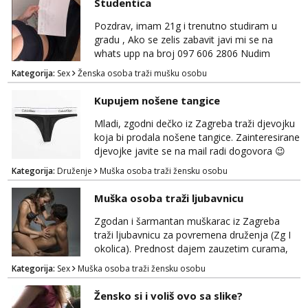
Studentica
Anđela
Pozdrav, imam 21g i trenutno studiram u
Čekam tvoj poziv!
gradu , Ako se zelis zabavit javi mi se na
Tel:
064/677-677
- Kod: #142
whats upp na broj 097 606 2806 Nudim
tel:0,93€ - mob:1,12€ min
razme vrste zabave uzivo i online
Kategorija:
Sex
Ženska osoba traži mušku osobu
Kupujem nošene tangice
Mladi, zgodni dečko iz Zagreba traži djevojku
koja bi prodala nošene tangice. Zainteresirane
djevojke javite se na mail radi dogovora 😉
Kategorija:
Druženje
Muška osoba traži žensku osobu
Muška osoba traži ljubavnicu
Zgodan i šarmantan muškarac iz Zagreba
traži ljubavnicu za povremena druženja (Zg I
okolica). Prednost dajem zauzetim curama,
jer vjerujem da im je diskrecija jako bitna kao
Kategorija:
Sex
Muška osoba traži žensku osobu
i meni. Javite se na mail gdje možemo
započeti razgovor... 💋
Žensko si i voliš ovo sa slike?