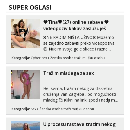
SUPER OGLASI
💗Tina💗(27) online zabava 💗
videopoziv kakav zaslužuješ
❌NE RADIM NIŠTA UŽIVO❌ Možemo
se zajedno zabaviti preko videopoziva.
😉 Nudim svoje gole slikice i razne
videouradke. 🤩 Za online zabavu pošalji
Kategorija:
Cyber sex
Ženska osoba traži mušku osobu
poruku na Whatsapp, Telegram ili Viber.
😎 +385 91 912 3322 Za provjeru moje
autentičnosti možeš me vidjeti na
Tražim mlađega za sex
videopozivu. 😉 S vama sam vec 5 ...
Hej svima, tražim nekog za diskretna
druženja van Zagreba , po mogućnosti
mlađeg 🥰 Klikni na link ispod i nadji me
tamo, cekam te!
Kategorija:
Sex
Ženska osoba traži mušku osobu
U procesu rastave trazim nekog