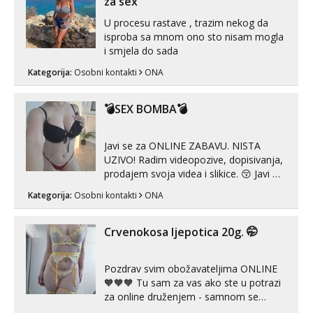
za sex
U procesu rastave , trazim nekog da
isproba sa mnom ono sto nisam mogla
i smjela do sada
Kategorija:
Osobni kontakti
ONA
💣SEX BOMBA💣
Javi se za ONLINE ZABAVU. NISTA
UZIVO! Radim videopozive, dopisivanja,
prodajem svoja videa i slikice. 😚 Javi mi
se porukom na Whatsupp, Viber ili
Kategorija:
Osobni kontakti
ONA
Telegram. +385 91 723 0045
Crvenokosa ljepotica 20g. 🤭
Pozdrav svim obožavateljima ONLINE
🧡🧡🧡 Tu sam za vas ako ste u potrazi
za online druženjem - samnom se
možete zabaviti preko videopoziva, ili