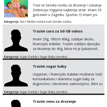
Trazi se ženska osobu za druzenje i uzivanje.
Diskrecija i higijena najbitnija stvar. Imam 35
god.zivim u Zagrebu. Sportas 🙂 imam jos
kondicije 🤣 Za sve informacije i dogovore na
Kategorija:
Sex
Muška osoba traži žensku osobu
mail I molim samo ozbiljne i zainteresirane
😉!! I molim takoder da se ne javljaju muski!!!
Trazim curu za Sd-SB odnos
Pozdrav
Imam 29g, 180cm 80kg, ozbiljan decko,
financijski stabilan. Trazim ozbiljnu djevojku
za druzenje do 40g, bitna mi je ljubaznost,
kemija, atraktivnost. Molim da mi se
Kategorija:
Sugar Daddy
Sugar Baby (zensko)
predstavis sa opisom i slikom, o nagradi
mozemo preko emaila pricat.
Trazim sugar baby
Uspješan, i financijski stabilan muškarac traži
komunikativnu i diskretnu sugar baby za
dugoročno i obostrano zadovoljstvo. Bitni su
mi kemija, povjerenje, diskrecija i jasan
Kategorija:
Sugar Daddy
Sugar Baby (zensko)
dogovor bez komplikacija. Nagrada
financijska se podrazumjeva. Ako znaš što
Trazim zenu za druzenje
želiš – javi se privatno s kratkim opisom i