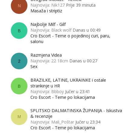
Najnovija: Nik127
Prije 39 minuta
N
Masaža i striptiz
Najbolje Milf - Gilf
Najnovija: Black wolf
Danas u 00:49
B
Cro Escort - Teme o pojedinoj curi, paru,
salonu
Razmjena Videa
Najnovija: 22 18cm
Danas u 00:27
2
Sex
BRAZILKE, LATINE, UKRAINKE i ostale
strankinje u HR
B
Najnovija: Bbboy
Jučer u 23:41
Cro Escort - Teme po lokacijama
SPLITSKO DALMATINSKA ŽUPANIJA - Iskustva
& recenzije
M
Najnovija: Mali_Poštar
Jučer u 23:34
Cro Escort - Teme po lokacijama