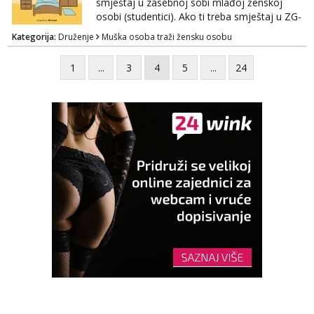
smještaj u zasebnoj sobi mlađoj ženskoj
osobi (studentici). Ako ti treba smještaj u ZG-
u, a ne želiš plaćati sobu i tako malo uštedjeti,
Kategorija:
Druženje
Muška osoba traži žensku osobu
javi se na mail.
1
...
3
4
5
...
24