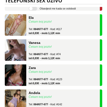
TELEFONSKI SEX UŽIVO
tel:0,93€ - mob:1,12€ min
Obavijesti me kada se oslobodi
Ela
Čekam tvoj poziv!
Tel:
064/677-677
- Kod: #117
tel:0,93€ - mob:1,12€ min
Vanesa
Čekam tvoj poziv!
Tel:
064/677-677
- Kod: #74
tel:0,93€ - mob:1,12€ min
Zara
Čekam tvoj poziv!
Tel:
064/677-677
- Kod: #123
tel:0,93€ - mob:1,12€ min
Anđela
Čekam tvoj poziv!
Tel:
064/677-677
- Kod: #142
tel:0,93€ - mob:1,12€ min