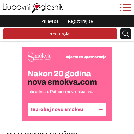
Prijavi se
Registriraj se
Predaj oglas
Lucija
Razgovaram :)
Tel:
064/677-677
- Kod: #136