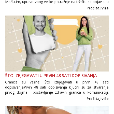
Međutim, upravo zbog velike potražnje na tržištu se pojavljuju
i brojni krivotvoreni proizvodi, nepouzdane internetske
Pročitaj više
trgovine te proizvodi nepoznatog podrijetla. ...
ŠTO IZBJEGAVATI U PRVIH 48 SATI DOPISIVANJA
Granice su važne: Što izbjegavati u prvih 48 sati
dopisivanjaPrvih 48 sati dopisivanja ključni su za stvaranje
prvog dojma i postavljanje zdravih granica u komunikaciji.
Važno je izbjeći prebrzo otkrivanje osobnih ili intimnih
Pročitaj više
informacija, jer nepoznata osoba još nije zaslužila to
povjerenje. Takođe...