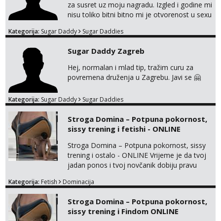
za susret uz moju nagradu. Izgled i godine mi
nisu toliko bitni bitno mi je otvorenost u sexu
i bez previse tabooa . Molim ozbiljne da se
Kategorija:
Sugar Daddy
Sugar Daddies
jave na mail . Molim ako je moguce prvi mail
sa slikom ili opisom i otkud ste . Javite se
Sugar Daddy Zagreb
necete pozalit
Hej, normalan i mlad tip, tražim curu za
povremena druženja u Zagrebu. Javi se 🤗
Kategorija:
Sugar Daddy
Sugar Daddies
Stroga Domina – Potpuna pokornost,
sissy trening i fetishi - ONLINE
Stroga Domina – Potpuna pokornost, sissy
trening i ostalo - ONLINE Vrijeme je da tvoj
jadan ponos i tvoj novčanik dobiju pravu
svrhu. Inteligentna, hladna i beskompromisna
Kategorija:
Fetish
Dominacija
Domina preuzima potpunu kontrolu nad
tvojim umom i financijama. Zanimaju me
Stroga Domina – Potpuna pokornost,
isključivo ozbiljni, solventni i poslušni subovi
sissy trening i Findom ONLINE
koji žude za strogim zapovijedima, sissy