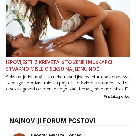
ISPOVIJESTI IZ KREVETA: ŠTO ŽENE I MUŠKARCI
STVARNO MISLE O SEKSU NA JEDNU NOĆ
Seks na jednu noć – za neke uzbudljiva avantura bez obaveza,
za druge emotivna minska polja. Iako živimo u vremenu kad se
o seksu govori otvorenije nego ikad, tema „jedne noći strasti“ i
dalje izaziva burne rasprave. Što zapravo misle žene, a što
Pročitaj više
muškarci? Jesu...
NAJNOVIJI FORUM POSTOVI
Beograd Masaze - Review