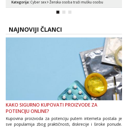
Kategorija:
Cyber sex
Ženska osoba traži mušku osobu
ako vam nisam dovoljna radim i u paru i
trojci s kolegicama, svaka je drugačija
😉 Radim i vruća tipkanja uz slike i hot
line pozive. Za vas sam pripremila ...
NAJNOVIJI ČLANCI
KAKO SIGURNO KUPOVATI PROIZVODE ZA
POTENCIJU ONLINE?
Kupovina proizvoda za potenciju putem interneta postala je
sve popularnija zbog praktičnosti, diskrecije i široke ponude.