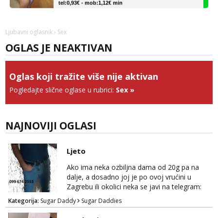
Lucija
Razgovaram :)
Ljubavni oglasnik
› Sex
Tel:
064/677-677
- Kod: #136
OGLAS JE NEAKTIVAN
tel:0,93€ - mob:1,12€ min
Obavijesti me kada se oslobodi
Ela
Oglas koji tražite više nije aktivan
Čekam tvoj poziv!
Pogledajte slične oglase u rubrici:
Sex
»
Tel:
064/677-677
- Kod: #117
tel:0,93€ - mob:1,12€ min
NAJNOVIJI OGLASI
Vanesa
Čekam tvoj poziv!
Tel:
064/677-677
- Kod: #74
Ljeto
tel:0,93€ - mob:1,12€ min
Ako ima neka ozbiljna dama od 20g pa na
dalje, a dosadno joj je po ovoj vrućini u
Zara
Čekam tvoj poziv!
Zagrebu ili okolici neka se javi na telegram:
Bozt_8 ili na viber 099 674 2553.
Kategorija:
Sugar Daddy
Sugar Daddies
Tel:
064/677-677
- Kod: #123
tel:0,93€ - mob:1,12€ min