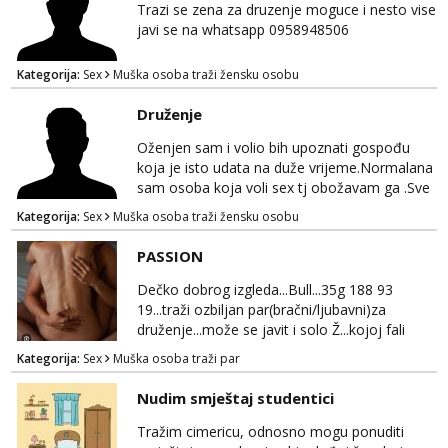
fotografijom.
Trazi se zena za druzenje moguce i nesto vise
javi se na whatsapp 0958948506
Kategorija:
Sex
Muška osoba traži žensku osobu
Druženje
Oženjen sam i volio bih upoznati gospođu
koja je isto udata na duže vrijeme.Normalana
sam osoba koja voli sex tj obožavam ga .Sve
ostalo možemo srediti u hodu naravno
Kategorija:
Sex
Muška osoba traži žensku osobu
diskrecija mi je najvažnija.Prostor je moj
.Molim samo normalne osobe bez nekih
PASSION
bonova zahtjeva i traženja novca sa bilo koje
strane.Ajmo uživati i svatko svojim putem
Dečko dobrog izgleda...Bull...35g 188 93
19...traži ozbiljan par(bračni/ljubavni)za
druženje...može se javit i solo Ž...kojoj fali
uzbuđenja i strasti...područje otoka Murtera i
Kategorija:
Sex
Muška osoba traži par
bliža okolica...WhatsApp...Telegram
Nudim smještaj studentici
Tražim cimericu, odnosno mogu ponuditi