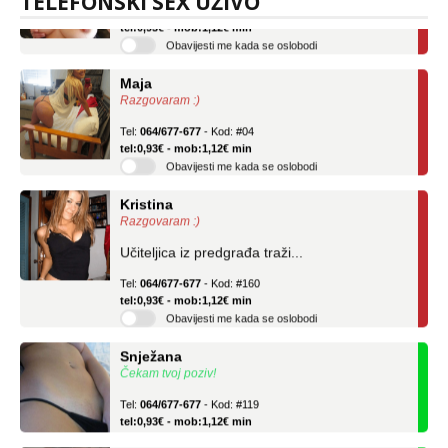
TELEFONSKI SEX UŽIVO
Tel:
064/677-677
- Kod: #69
tel:0,93€ - mob:1,12€ min
Obavijesti me kada se oslobodi
Maja
Razgovaram :)
Tel:
064/677-677
- Kod: #04
tel:0,93€ - mob:1,12€ min
Obavijesti me kada se oslobodi
Kristina
Razgovaram :)
Učiteljica iz predgrađa traži...
Tel:
064/677-677
- Kod: #160
tel:0,93€ - mob:1,12€ min
Obavijesti me kada se oslobodi
Snježana
Čekam tvoj poziv!
Tel:
064/677-677
- Kod: #119
tel:0,93€ - mob:1,12€ min