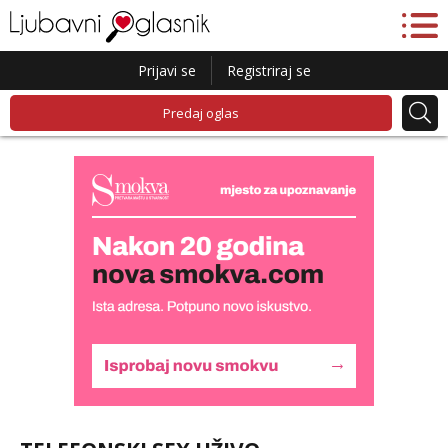
Prijavi se
Registriraj se
Predaj oglas
Liliana
Razgovaram :)