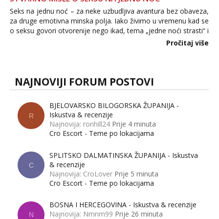
Seks na jednu noć – za neke uzbudljiva avantura bez obaveza,
za druge emotivna minska polja. Iako živimo u vremenu kad se
o seksu govori otvorenije nego ikad, tema „jedne noći strasti“ i
dalje izaziva burne rasprave. Što zapravo misle žene, a što
Pročitaj više
muškarci? Jesu...
NAJNOVIJI FORUM POSTOVI
BJELOVARSKO BILOGORSKA ŽUPANIJA -
Iskustva & recenzije
R
Najnovija: ronhill24
Prije 4 minuta
Cro Escort - Teme po lokacijama
SPLITSKO DALMATINSKA ŽUPANIJA - Iskustva
& recenzije
C
Najnovija: CroLover
Prije 5 minuta
Cro Escort - Teme po lokacijama
BOSNA I HERCEGOVINA - Iskustva & recenzije
Najnovija: Nmnm99
Prije 26 minuta
N