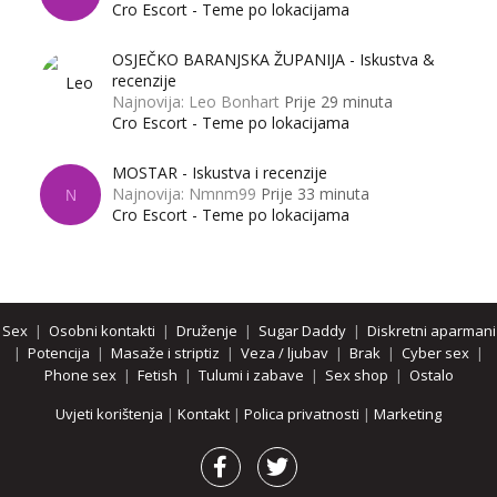
Cro Escort - Teme po lokacijama
OSJEČKO BARANJSKA ŽUPANIJA - Iskustva &
recenzije
Najnovija: Leo Bonhart
Prije 29 minuta
Cro Escort - Teme po lokacijama
MOSTAR - Iskustva i recenzije
Najnovija: Nmnm99
Prije 33 minuta
N
Cro Escort - Teme po lokacijama
Sex
|
Osobni kontakti
|
Druženje
|
Sugar Daddy
|
Diskretni aparmani
|
Potencija
|
Masaže i striptiz
|
Veza / ljubav
|
Brak
|
Cyber sex
|
Phone sex
|
Fetish
|
Tulumi i zabave
|
Sex shop
|
Ostalo
Uvjeti korištenja
|
Kontakt
|
Polica privatnosti
|
Marketing