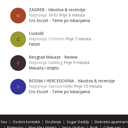
ZAGREB - Iskustva & recenzije
Najnovija: MrBr
Prije 6 minuta
M
Cro Escort - Teme po lokacijama
Cuckold
Najnovija: Croform
Prije 7 minuta
C
Fetish
Beograd Masaze - Review
Najnovija: baddog
Prije 9 minuta
B
Masaža i striptiz
BOSNA I HERCEGOVINA - Iskustva & recenzije
Najnovija: SamsonVeliki
Prije 15 minuta
S
Cro Escort - Teme po lokacijama
Sex
|
Osobni kontakti
|
Druženje
|
Sugar Daddy
|
Diskretni aparmani
|
Potencija
|
Masaže i striptiz
|
Veza / ljubav
|
Brak
|
Cyber sex
|