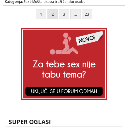
Kategorija:
Sex
Muška osoba traži žensku osobu
1
2
3
...
23
SUPER OGLASI