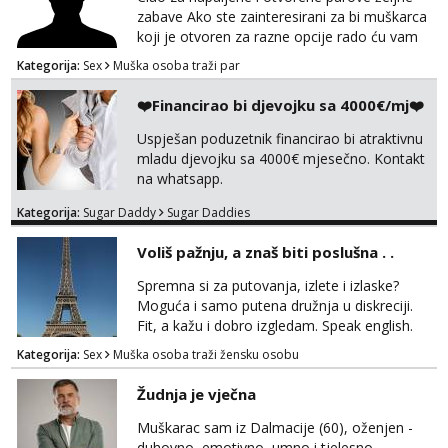
zabave Ako ste zainteresirani za bi muškarca
koji je otvoren za razne opcije rado ću vam
se odazvati. Javite se na Mail
Kategorija:
Sex
Muška osoba traži par
puffac@gmail.com i prepustite se iskusnom i
bi masera Makarska i okolica
❤️Financirao bi djevojku sa 4000€/mj❤️
Uspješan poduzetnik financirao bi atraktivnu
mladu djevojku sa 4000€ mjesečno. Kontakt
na whatsapp.
Kategorija:
Sugar Daddy
Sugar Daddies
Voliš pažnju, a znaš biti poslušna . .
Spremna si za putovanja, izlete i izlaske?
Moguća i samo putena družnja u diskreciji.
Fit, a kažu i dobro izgledam. Speak english.
Javi se WhatsApp +385958572362
Kategorija:
Sex
Muška osoba traži žensku osobu
Žudnja je vječna
Muškarac sam iz Dalmacije (60), oženjen -
duhovno, emotivno, umno i tjelesno