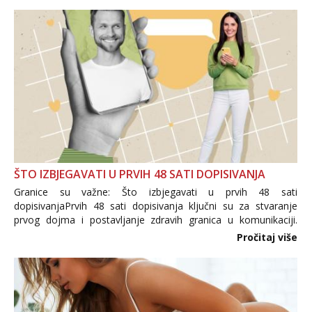
ŠTO IZBJEGAVATI U PRVIH 48 SATI DOPISIVANJA
Granice su važne: Što izbjegavati u prvih 48 sati
dopisivanjaPrvih 48 sati dopisivanja ključni su za stvaranje
prvog dojma i postavljanje zdravih granica u komunikaciji.
Važno je izbjeći prebrzo otkrivanje osobnih ili intimnih
Pročitaj više
informacija, jer nepoznata osoba još nije zaslužila to
povjerenje. Takođe...