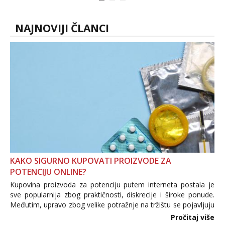
autentičnosti možeš me vidjeti na
videopozivu. 😉 S vama sam vec 5 ...
NAJNOVIJI ČLANCI
KAKO SIGURNO KUPOVATI PROIZVODE ZA
POTENCIJU ONLINE?
Kupovina proizvoda za potenciju putem interneta postala je
sve popularnija zbog praktičnosti, diskrecije i široke ponude.
Međutim, upravo zbog velike potražnje na tržištu se pojavljuju
i brojni krivotvoreni proizvodi, nepouzdane internetske
Pročitaj više
trgovine te proizvodi nepoznatog podrijetla. ...