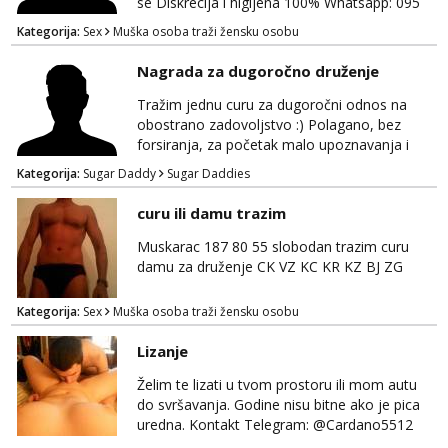
se Diskrecija i higijena 100% Whatsapp: 095
769 4920 Ja sam momak 25g
Kategorija:
Sex
Muška osoba traži žensku osobu
Nagrada za dugoročno druženje
Tražim jednu curu za dugoročni odnos na
obostrano zadovoljstvo :) Polagano, bez
forsiranja, za početak malo upoznavanja i
dogovor kroz dopisivanje. Očekujem i nudim
Kategorija:
Sugar Daddy
Sugar Daddies
diskreciju - nisam oženjen niti zauzet, nego
jednostavno tako preferiram. 30 godina
curu ili damu trazim
imam. Javite se mail, pozz ;)
Muskarac 187 80 55 slobodan trazim curu
damu za druženje CK VZ KC KR KZ BJ ZG
Kategorija:
Sex
Muška osoba traži žensku osobu
Lizanje
Želim te lizati u tvom prostoru ili mom autu
do svršavanja. Godine nisu bitne ako je pica
uredna. Kontakt Telegram: @Cardano5512
Email: myjohny15@protonmail.com