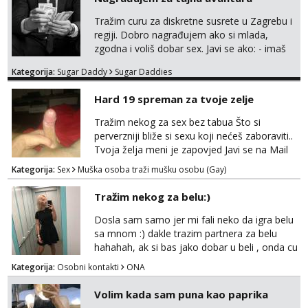
Tražim curu za diskretne susrete u Zagrebu i
regiji. Dobro nagrađujem ako si mlada,
zgodna i voliš dobar sex. Javi se ako: - imaš
do 25 godina - imaš do 65 kg - imaš dugu
Kategorija:
Sugar Daddy
Sugar Daddies
kosu - se dobro ljubiš - si fleksibilna s
vremenom (jer ga nemam previše) i
Hard 19 spreman za tvoje zelje
dostupna radnim danom (vikendi i noći su za
obitelj) - vodiš brigu o zdravlju i koristiš
Tražim nekog za sex bez tabua Što si
zaštitu Ne javljajte se: - debele - frajeri i
perverzniji bliže si sexu koji nećeš zaboraviti..
paro...
Tvoja želja meni je zapovjed Javi se na Mail
leonjeger1984@gmail.com
Kategorija:
Sex
Muška osoba traži mušku osobu (Gay)
Tražim nekog za belu:)
Dosla sam samo jer mi fali neko da igra belu
sa mnom :) dakle trazim partnera za belu
hahahah, ak si bas jako dobar u beli , onda cu
razmislit za dalje Klikni na link ispod i nadji me
Kategorija:
Osobni kontakti
ONA
tamo, cekam te!
Volim kada sam puna kao paprika