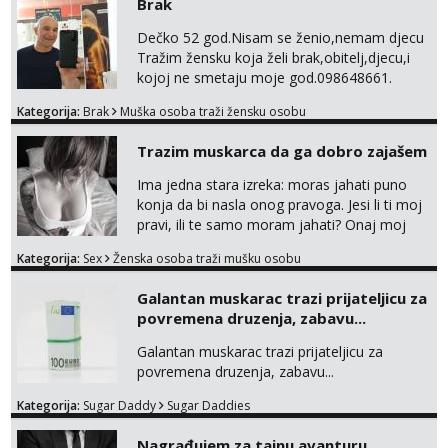
Brak
Tel:
064/677-677
- Kod: #128
po narudžbi, samo za tvoj užitak
tel:0,93€ - mob:1,12€ min
⚫Ispunjavam razne fetiše-BDSM
Dečko 52 god.Nisam se ženio,nemam djecu
Obavijesti me kada se oslobodi
Bondage,Discipline,Sadism,Masochism,igra
Tražim žensku koja želi brak,obitelj,djecu,i
senzacije kao i foot,piss,shit,fart,sp...
kojoj ne smetaju moje god.098648661.
Anđela
Čekam tvoj poziv!
Kategorija:
Brak
Muška osoba traži žensku osobu
Tel:
064/677-677
- Kod: #142
tel:0,93€ - mob:1,12€ min
Trazim muskarca da ga dobro zajašem
Ima jedna stara izreka: moras jahati puno
konja da bi nasla onog pravoga. Jesi li ti moj
pravi, ili te samo moram jahati? Onaj moj
bivsi je bio samo konj hahahahah Klikni niže
Kategorija:
Sex
Ženska osoba traži mušku osobu
na sexdater link i javi mi se tamo....
Galantan muskarac trazi prijateljicu za
povremena druzenja, zabavu...
Galantan muskarac trazi prijateljicu za
povremena druzenja, zabavu...
Kategorija:
Sugar Daddy
Sugar Daddies
Nagrađujem za tajnu avanturu