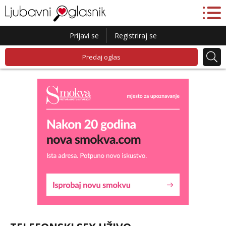
Prijavi se
Registriraj se
Predaj oglas
Liliana
Razgovaram :)
Tel:
064/677-677
- Kod: #69