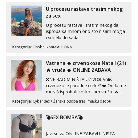
U procesu rastave trazim nekog
za sex
U procesu rastave , trazim nekog da
isproba sa mnom ono sto nisam mogla
i smjela do sada
Kategorija:
Osobni kontakti
ONA
Vatrena ‎️‍🔥 crvenokosa Natali (21)
‎️‍🔥 vruča‎ ️‍🔥 ONLINE ZABAVA
❌NE RADIM NIŠTA UŽIVO❌ Voliš
crvenokose prirodne curke? ❤️ Onda me
moraš isprobati koliko sam vruča.‎ ️‍🔥
MLADA vražica koja ima 100%
Kategorija:
Cyber sex
Ženska osoba traži mušku osobu
prorodne grudi, 💦 Misli su mi uvijek
prljave i u svemu vidim samo užitak. 💦
U mojoj raznolikoj ponudi možeš
💣SEX BOMBA💣
pranaći nešto po svojoj mjeri. Sexi videa
s kolegica...
Javi se za ONLINE ZABAVU. NISTA