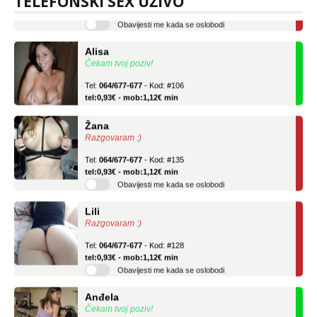
TELEFONSKI SEX UŽIVO
tel:0,93€ - mob:1,12€ min
Obavijesti me kada se oslobodi
Alisa
Čekam tvoj poziv!
Tel:
064/677-677
- Kod: #106
tel:0,93€ - mob:1,12€ min
Žana
Razgovaram :)
Tel:
064/677-677
- Kod: #135
tel:0,93€ - mob:1,12€ min
Obavijesti me kada se oslobodi
Lili
Razgovaram :)
Tel:
064/677-677
- Kod: #128
tel:0,93€ - mob:1,12€ min
Obavijesti me kada se oslobodi
Anđela
Čekam tvoj poziv!