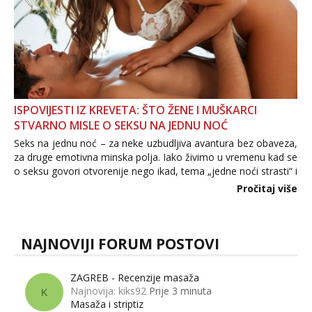
ISPOVIJESTI IZ KREVETA: ŠTO ŽENE I MUŠKARCI
STVARNO MISLE O SEKSU NA JEDNU NOĆ
Seks na jednu noć – za neke uzbudljiva avantura bez obaveza,
za druge emotivna minska polja. Iako živimo u vremenu kad se
o seksu govori otvorenije nego ikad, tema „jedne noći strasti“ i
dalje izaziva burne rasprave. Što zapravo misle žene, a što
Pročitaj više
muškarci? Jesu...
NAJNOVIJI FORUM POSTOVI
ZAGREB - Recenzije masaža
Najnovija: kiks92
Prije 3 minuta
K
Masaža i striptiz