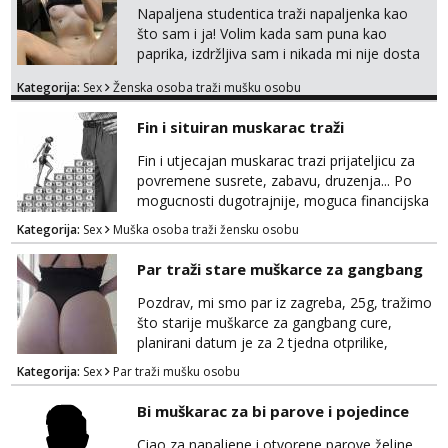
Napaljena studentica traži napaljenka kao
što sam i ja! Volim kada sam puna kao
paprika, izdržljiva sam i nikada mi nije dosta
seksa. Volim grubi seks i više puta dnevno
Kategorija:
Sex
Ženska osoba traži mušku osobu
bilo kad i bilo gdje zato se javi što prije da
me isprobaš Klikni na link ispod i nadji me
Fin i situiran muskarac traži
tamo, cekam te!
Fin i utjecajan muskarac trazi prijateljicu za
povremene susrete, zabavu, druzenja... Po
mogucnosti dugotrajnije, moguca financijska
potpora!
Kategorija:
Sex
Muška osoba traži žensku osobu
Par traži stare muškarce za gangbang
Pozdrav, mi smo par iz zagreba, 25g, tražimo
što starije muškarce za gangbang cure,
planirani datum je za 2 tjedna otprilike,
slobodno se javite na wapp ako odgovarate
Kategorija:
Sex
Par traži mušku osobu
opisu
Bi muškarac za bi parove i pojedince
Ciao za napaljene i otvorene parove željne