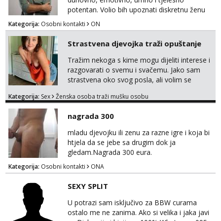
potentan. Volio bih upoznati diskretnu ženu
koja voli život i životnu razigranost, neovisno
Kategorija:
Osobni kontakti
ON
o njenim godinama, statusu i tzv. moralu. Na
lijep ću način, galantno i svojim srcem
Strastvena djevojka traži opuštanje
uzvratiti na prijateljstvo, nježnost i strast.
Tražim nekoga s kime mogu dijeliti interese i
razgovarati o svemu i svačemu. Jako sam
strastvena oko svog posla, ali volim se
opustiti i provesti vrijeme s prijateljima.
Kategorija:
Sex
Ženska osoba traži mušku osobu
Voljela bi naci nekoga pa da se nemoram
samo s prijateljima opustati ;) Klikni na link
nagrada 300
ispod i nadji me tamo, cekam te!
mladu djevojku ili zenu za razne igre i koja bi
htjela da se jebe sa drugim dok ja
gledam.Nagrada 300 eura.
Kategorija:
Osobni kontakti
ONA
SEXY SPLIT
U potrazi sam isključivo za BBW curama
ostalo me ne zanima. Ako si velika i jaka javi