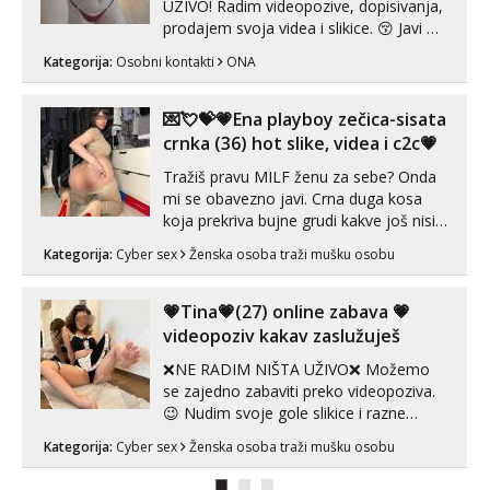
UZIVO! Radim videopozive, dopisivanja,
prodajem svoja videa i slikice. 😚 Javi mi
se porukom na Whatsupp, Viber ili
Kategorija:
Osobni kontakti
ONA
Telegram. +385 91 723 0045
💌💘💝💗Ena playboy zečica-sisata
crnka (36) hot slike, videa i c2c💗
Tražiš pravu MILF ženu za sebe? Onda
mi se obavezno javi. Crna duga kosa
koja prekriva bujne grudi kakve još nisi
vidio, čista ŠESTICA! A usne? O usnama
Kategorija:
Cyber sex
Ženska osoba traži mušku osobu
bolje da ni ne pričam. Prave pune usne
koje će ti se urezati u pamćenje, jer
vjeruj mi, takve još nisi vidio. Uvijek sam
💗Tina💗(27) online zabava 💗
spremna za ONLOINE zabavu...
videopoziv kakav zaslužuješ
❌NE RADIM NIŠTA UŽIVO❌ Možemo
se zajedno zabaviti preko videopoziva.
😉 Nudim svoje gole slikice i razne
videouradke. 🤩 Za online zabavu pošalji
Kategorija:
Cyber sex
Ženska osoba traži mušku osobu
poruku na Whatsapp, Telegram ili Viber.
😎 +385 91 912 3322 Za provjeru moje