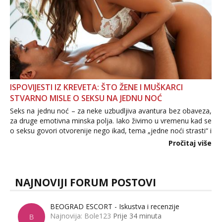
ISPOVIJESTI IZ KREVETA: ŠTO ŽENE I MUŠKARCI
STVARNO MISLE O SEKSU NA JEDNU NOĆ
Seks na jednu noć – za neke uzbudljiva avantura bez obaveza,
za druge emotivna minska polja. Iako živimo u vremenu kad se
o seksu govori otvorenije nego ikad, tema „jedne noći strasti“ i
dalje izaziva burne rasprave. Što zapravo misle žene, a što
Pročitaj više
muškarci? Jesu...
NAJNOVIJI FORUM POSTOVI
BEOGRAD ESCORT - Iskustva i recenzije
Najnovija: Bole123
Prije 34 minuta
B