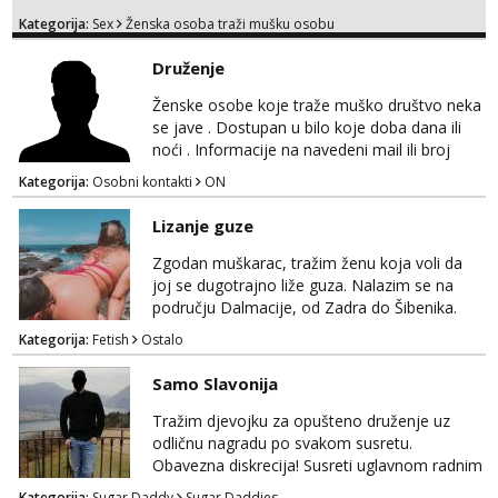
moje. ❤️ 🥰 stariji gospoda su također
Kategorija:
Sex
Ženska osoba traži mušku osobu
dobrodošli! Ali informacije ću vam poslati
samo putem WhatsAppa. ❗️❗️❗️ Samo u mom
Druženje
stanu; čista kupaonica i ručnici za vas prije ili
poslije masaže, nalazim se u centru grada. 🚫
Ženske osobe koje traže muško društvo neka
NE POZIVI ,❌️ NE SEXCAM, ❌️NE
se jave . Dostupan u bilo koje doba dana ili
SEXCHATTING🚫...
noći . Informacije na navedeni mail ili broj
mobitela.
Kategorija:
Osobni kontakti
ON
Lizanje guze
Zgodan muškarac, tražim ženu koja voli da
joj se dugotrajno liže guza. Nalazim se na
području Dalmacije, od Zadra do Šibenika.
Kategorija:
Fetish
Ostalo
Samo Slavonija
Tražim djevojku za opušteno druženje uz
odličnu nagradu po svakom susretu.
Obavezna diskrecija! Susreti uglavnom radnim
danima tijekom dana ali nije uvjet. Samo
Kategorija:
Sugar Daddy
Sugar Daddies