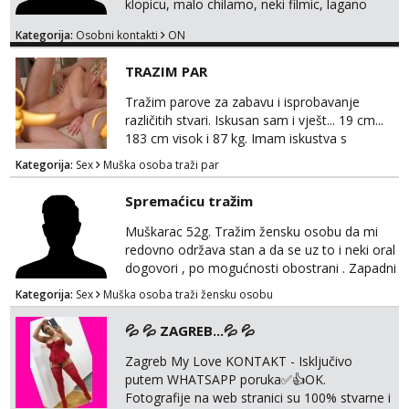
klopicu, malo chilamo, neki filmic, lagano
upoznavanje, bez obaveza. Izgled mi nije
Kategorija:
Osobni kontakti
ON
pretjerano bitan koliko iznutra. Bucke se
slobodno jave jer sam i sam takav. Medo
TRAZIM PAR
brundo xD Budi pristojna i dobra, za sve
ostale cemo lako. Zagreb.
Tražim parove za zabavu i isprobavanje
različitih stvari. Iskusan sam i vješt... 19 cm...
183 cm visok i 87 kg. Imam iskustva s
parovima, potpuno sam zdrava i njegovana, a
Kategorija:
Sex
Muška osoba traži par
privatnost je apsolutno najvažnija. Ozbiljni
parovi mogu me kontaktirati putem
Spremaćicu tražim
WhatsAppa ili Vibera. Samo ozbiljni parovi
trebaju slati poruke ili zvati. Blokiram one koji
Muškarac 52g. Tražim žensku osobu da mi
nisu ozbiljni.
redovno održava stan a da se uz to i neki oral
dogovori , po mogućnosti obostrani . Zapadni
dio Zagreba .Javiti se prvo porukom na
Kategorija:
Sex
Muška osoba traži žensku osobu
WhatsApp 0958634499
💦 💦 ZAGREB...💦 💦
Zagreb My Love KONTAKT - Isključivo
putem WHATSAPP poruka✅️👍OK.
Fotografije na web stranici su 100% stvarne i