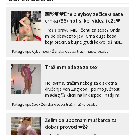
💌💘💝💗Ena playboy zečica-sisata
crnka (36) hot slike, videa i c2c💗
Tražiš pravu MILF ženu za sebe? Onda
mi se obavezno javi. Crna duga kosa
koja prekriva bujne grudi kakve još nisi
vidio, čista ŠESTICA! A usne? O usnama
Kategorija:
Cyber sex
Ženska osoba traži mušku osobu
bolje da ni ne pričam. Prave pune usne
koje će ti se urezati u pamćenje, jer
vjeruj mi, takve još nisi vidio. Uvijek sam
Tražim mlađega za sex
spremna za ONLOINE zabavu...
Hej svima, tražim nekog za diskretna
druženja van Zagreba , po mogućnosti
mlađeg 🥰 Klikni na link ispod i nadji me
tamo, cekam te!
Kategorija:
Sex
Ženska osoba traži mušku osobu
Želim da upoznam muškarca za
dobar provod 💋🌺