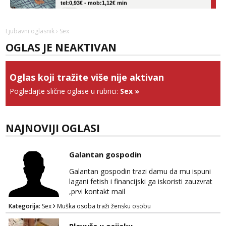
Obavijesti me kada se oslobodi
Ivančica
Ljubavni oglasnik
› Sex
Čekam tvoj poziv!
OGLAS JE NEAKTIVAN
Tel:
064/677-677
- Kod: #108
tel:0,93€ - mob:1,12€ min
Oglas koji tražite više nije aktivan
Zara
Čekam tvoj poziv!
Pogledajte slične oglase u rubrici:
Sex
»
Tel:
064/677-677
- Kod: #123
tel:0,93€ - mob:1,12€ min
NAJNOVIJI OGLASI
Anđela
Čekam tvoj poziv!
Galantan gospodin
Tel:
064/677-677
- Kod: #142
tel:0,93€ - mob:1,12€ min
Galantan gospodin trazi damu da mu ispuni
lagani fetish i financijski ga iskoristi zauzvrat
,prvi kontakt mail
Kategorija:
Sex
Muška osoba traži žensku osobu