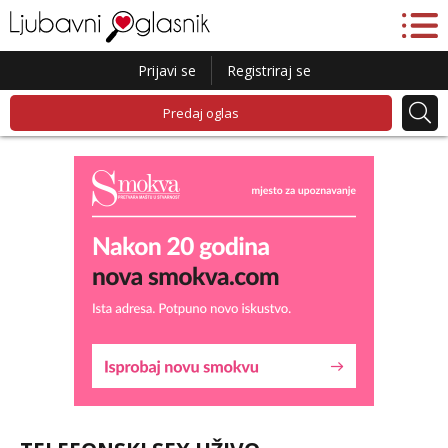
Prijavi se
Registriraj se
Predaj oglas
Lucija
Razgovaram :)
Tel:
064/677-677
- Kod: #136