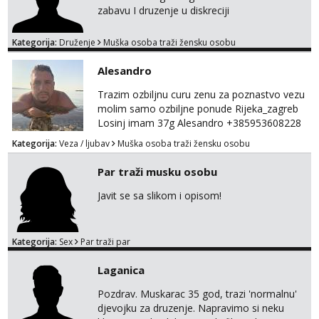
zabavu I druzenje u diskreciji
Kategorija:
Druženje
Muška osoba traži žensku osobu
Alesandro
Trazim ozbiljnu curu zenu za poznastvo vezu
molim samo ozbiljne ponude Rijeka_zagreb
Losinj imam 37g Alesandro +385953608228
💪💪
Kategorija:
Veza / ljubav
Muška osoba traži žensku osobu
Par traži musku osobu
Javit se sa slikom i opisom!
Kategorija:
Sex
Par traži par
Laganica
Pozdrav. Muskarac 35 god, trazi 'normalnu'
djevojku za druzenje. Napravimo si neku