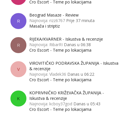
Cro Escort - Teme po lokacijama
Beograd Masaze - Review
Najnovija: rizz6767
Prije 37 minuta
R
Masaža i striptiz
RIJEKA/KVARNER - Iskustva & recenzije
Najnovija: RibarRI
Danas u 06:38
R
Cro Escort - Teme po lokacijama
VIROVITIČKO PODRAVSKA ŽUPANIJA - Iskustva
& recenzije
V
Najnovija: Vladek36
Danas u 06:22
Cro Escort - Teme po lokacijama
KOPRIVNIČKO KRIŽEVAČKA ŽUPANIJA -
Iskustva & recenzije
K
Najnovija: kcboy37god
Danas u 05:43
Cro Escort - Teme po lokacijama