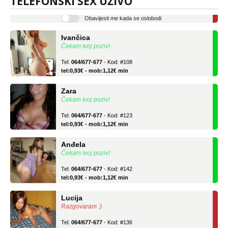
TELEFONSKI SEX UŽIVO
tel:0,93€ - mob:1,12€ min
Obavijesti me kada se oslobodi
Ivančica
Čekam tvoj poziv!
Tel:
064/677-677
- Kod: #108
tel:0,93€ - mob:1,12€ min
Zara
Čekam tvoj poziv!
Tel:
064/677-677
- Kod: #123
tel:0,93€ - mob:1,12€ min
Anđela
Čekam tvoj poziv!
Tel:
064/677-677
- Kod: #142
tel:0,93€ - mob:1,12€ min
Lucija
Razgovaram :)
Tel:
064/677-677
- Kod: #136
tel:0,93€ - mob:1,12€ min