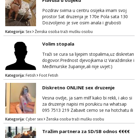
Plavuša u osijeku
Pozdrav svima u centru osijeka imam svoj
prostor Sat druzenja je 170e Pola sata 130
Dozvoljeno je sve osim anala i grubosti
Prodajem i svoja videa ako nekog zanima Za
Kategorija:
Sex
Ženska osoba traži mušku osobu
dogovor javite se na wocap 0919282417
Volim stopala
Traži se cura sa lijepim stopalima,uz diskretan
dogovor.Prednost djevojkama iz Varaždinske i
Međimurske županije,ali nije uvjet:)
Kategorija:
Fetish
Foot Fetish
Diskretno ONLINE sex druzenje
Vesna ovdje, ja sam milf kako bi rekli, i ako si
za druzenje napisi mi porukicu na whatsap
095 7513 219 Zabavit cemo se na hotchatu ili
videopozivu a saljem i gacice i gole slikice :)
Kategorija:
Cyber sex
Ženska osoba traži mušku osobu
NE UZIVO!
Tražim partnera za SD/SB odnos €€€€