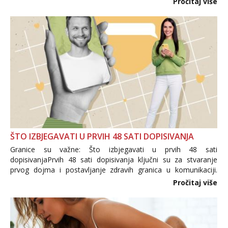
Pročitaj više
trgovine te proizvodi nepoznatog podrijetla. ...
ŠTO IZBJEGAVATI U PRVIH 48 SATI DOPISIVANJA
Granice su važne: Što izbjegavati u prvih 48 sati
dopisivanjaPrvih 48 sati dopisivanja ključni su za stvaranje
prvog dojma i postavljanje zdravih granica u komunikaciji.
Važno je izbjeći prebrzo otkrivanje osobnih ili intimnih
Pročitaj više
informacija, jer nepoznata osoba još nije zaslužila to
povjerenje. Takođe...