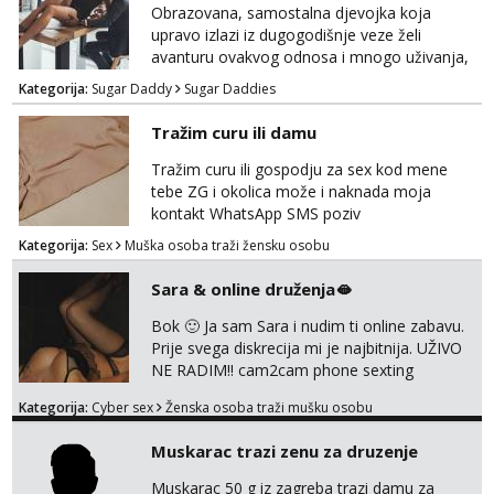
Obrazovana, samostalna djevojka koja
upravo izlazi iz dugogodišnje veze želi
avanturu ovakvog odnosa i mnogo uživanja,
poklona, pažnje i putovanja. Moguća i
Kategorija:
Sugar Daddy
Sugar Daddies
poslovna saradnja ako nam se interesi
poklapaju. Mnogo senzualnosti i lijepe
Tražim curu ili damu
energije. Javite mi se sa opisom što opširnijim
jer od toga ovisi da li ću odgovoriti. Isključivo
Tražim curu ili gospodju za sex kod mene
tražim nekoga za duži vremenski period.
tebe ZG i okolica može i naknada moja
Naravno njegovanog i galantn...
kontakt WhatsApp SMS poziv
Kategorija:
Sex
Muška osoba traži žensku osobu
Sara & online druženja🫦
Bok 🙂 Ja sam Sara i nudim ti online zabavu.
Prije svega diskrecija mi je najbitnija. UŽIVO
NE RADIM!! cam2cam phone sexting
squirting anal slike i videa razne igrice s
Kategorija:
Cyber sex
Ženska osoba traži mušku osobu
partnerom ili partnericom te naši porno
uradci. Javi se porukom na wapp i zakaži svoj
Muskarac trazi zenu za druzenje
termin. P.S. tražit ćeš me još 🫠💦
Muskarac 50 g iz zagreba trazi damu za