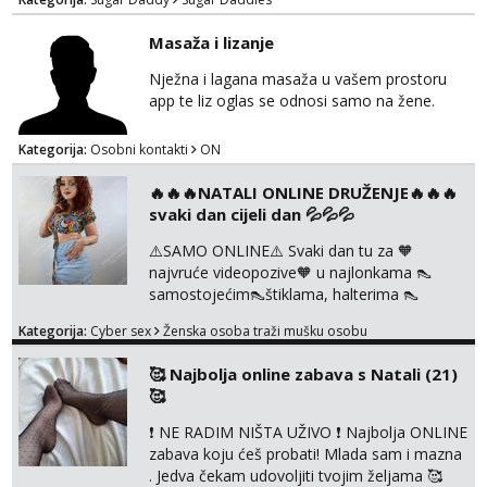
Slavonija. osmarios984@gmail.com
Masaža i lizanje
Nježna i lagana masaža u vašem prostoru
app te liz oglas se odnosi samo na žene.
Kategorija:
Osobni kontakti
ON
🔥🔥🔥NATALI ONLINE DRUŽENJE🔥🔥🔥
svaki dan cijeli dan 💦💦💦
⚠️SAMO ONLINE⚠️ Svaki dan tu za 🧡
najvruće videopozive🧡 u najlonkama 👠
samostojećim👠štiklama, halterima 👠
školarka👠 tajnica ili ostalo po željama i
Kategorija:
Cyber sex
Ženska osoba traži mušku osobu
dogovoru 🧡 Dopisivanja hot chat🧡 o
svakakvim fetišima, ulogama i seksi temama
🥰 Najbolja online zabava s Natali (21)
🧡 Videa🧡 solo squirt, razne anal igračke,
🥰
vibratori, s PARTNEROM, S KOLEGICAMA
lizanje, striptiz, footfetiši itd 🔞 ❣️Radim već
❗ NE RADIM NIŠTA UŽIVO ❗ Najbolja ONLINE
jako dugo, imam iskustva i više načina pla...
zabava koju ćeš probati! Mlada sam i mazna
. Jedva čekam udovoljiti tvojim željama 🥰