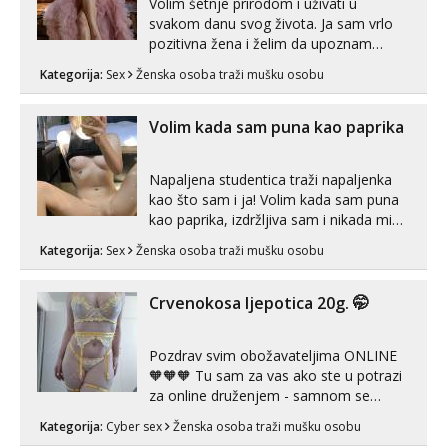
Volim šetnje prirodom i uživati u
svakom danu svog života. Ja sam vrlo
pozitivna žena i želim da upoznam
muškarca za dobar provod, naravno
Kategorija:
Sex
Ženska osoba traži mušku osobu
može i nešto više.💋🌺 Klikni na link
ispod i nadji me tamo, cekam te!
Volim kada sam puna kao paprika
Napaljena studentica traži napaljenka
kao što sam i ja! Volim kada sam puna
kao paprika, izdržljiva sam i nikada mi
nije dosta seksa. Volim grubi seks i više
Kategorija:
Sex
Ženska osoba traži mušku osobu
puta dnevno bilo kad i bilo gdje zato se
javi što prije da me isprobaš Klikni na
link ispod i nadji me tamo, cekam te!
Crvenokosa ljepotica 20g. 🤭
Pozdrav svim obožavateljima ONLINE
🧡🧡🧡 Tu sam za vas ako ste u potrazi
za online druženjem - samnom se
možete zabaviti preko videopoziva, ili
Kategorija:
Cyber sex
Ženska osoba traži mušku osobu
ako vam nisam dovoljna radim i u paru i