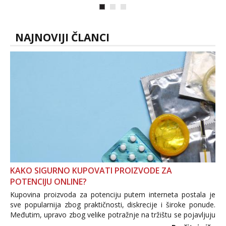
trojci s kolegicama, svaka je drugačija
😉 Radim i vruća tipkanja uz slike i hot
line pozive. Za vas sam pripremila ...
NAJNOVIJI ČLANCI
KAKO SIGURNO KUPOVATI PROIZVODE ZA
POTENCIJU ONLINE?
Kupovina proizvoda za potenciju putem interneta postala je
sve popularnija zbog praktičnosti, diskrecije i široke ponude.
Međutim, upravo zbog velike potražnje na tržištu se pojavljuju
i brojni krivotvoreni proizvodi, nepouzdane internetske