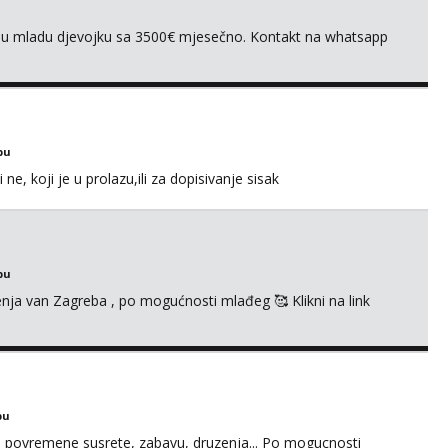
ivnu mladu djevojku sa 3500€ mjesečno. Kontakt na whatsapp
bu
e, koji je u prolazu,ili za dopisivanje sisak
bu
enja van Zagreba , po mogućnosti mlađeg 🥰 Klikni na link
bu
u za povremene susrete, zabavu, druzenja... Po mogucnosti