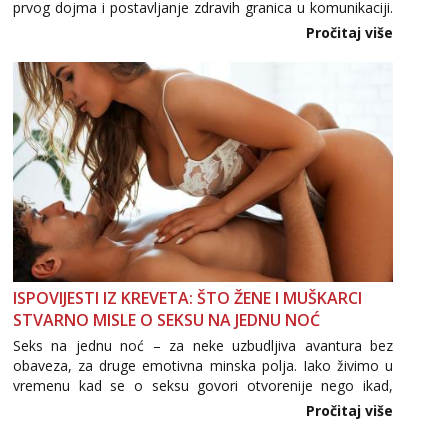
prvog dojma i postavljanje zdravih granica u komunikaciji.
Važno je izbjeći prebrzo otkrivanje osobnih ili intimnih
Pročitaj više
informacija, jer nepoznata osoba još nije zaslužila to
povjerenje. Takođe...
ISPOVIJESTI IZ KREVETA: ŠTO ŽENE I MUŠKARCI
STVARNO MISLE O SEKSU NA JEDNU NOĆ
Seks na jednu noć – za neke uzbudljiva avantura bez
obaveza, za druge emotivna minska polja. Iako živimo u
vremenu kad se o seksu govori otvorenije nego ikad,
tema „jedne noći strasti“ i dalje izaziva burne rasprave. Što
Pročitaj više
zapravo misle žene, a što muškarci? Jesu...