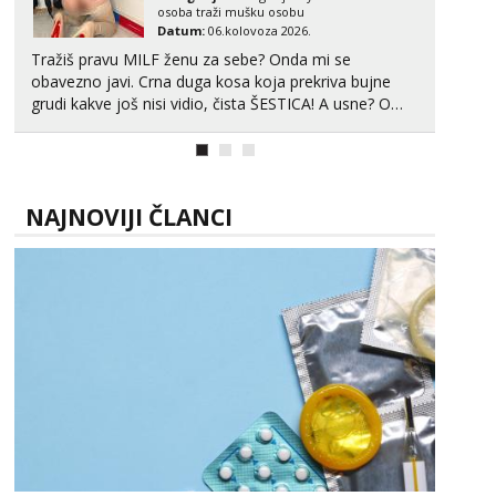
osoba traži mušku osobu
Datum:
06.kolovoza 2026.
Tražiš pravu MILF ženu za sebe? Onda mi se
obavezno javi. Crna duga kosa koja prekriva bujne
grudi kakve još nisi vidio, čista ŠESTICA! A usne? O
usnama bolje da ni ne pričam. Prave pune usne koje
će ti se urezati u pamćenje, jer vjeruj mi, takve još
nisi vidio. Uvijek sam spremna za ONLOINE zabavu...
NAJNOVIJI ČLANCI