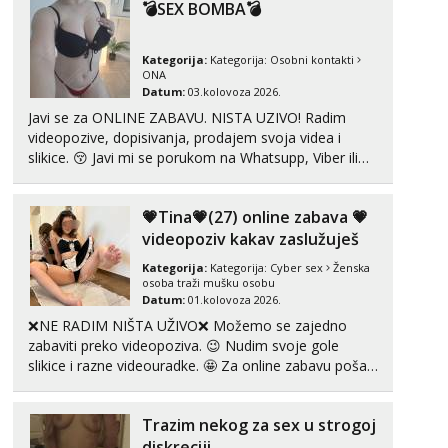
💣SEX BOMBA💣
Anđela
Čekam tvoj poziv!
Kategorija:
Kategorija:
Osobni kontakti
ONA
Tel:
064/677-677
- Kod: #142
Datum:
03.kolovoza 2026.
tel:0,93€ - mob:1,12€ min
Javi se za ONLINE ZABAVU. NISTA UZIVO! Radim
videopozive, dopisivanja, prodajem svoja videa i
slikice. 😚 Javi mi se porukom na Whatsupp, Viber ili
Telegram. +385 91 723 0045
💗Tina💗(27) online zabava 💗
videopoziv kakav zaslužuješ
Kategorija:
Kategorija:
Cyber sex
Ženska
osoba traži mušku osobu
Datum:
01.kolovoza 2026.
❌NE RADIM NIŠTA UŽIVO❌ Možemo se zajedno
zabaviti preko videopoziva. 😉 Nudim svoje gole
slikice i razne videouradke. 🤩 Za online zabavu pošalji
poruku na Whatsapp, Telegram ili Viber. 😎 +385 91
912 3322 Za provjeru moje autentičnosti možeš me
Trazim nekog za sex u strogoj
vidjeti na videopozivu. 😉 S vama sam vec 5 ...
diskreciji