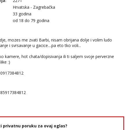
nja:
2271
Hrvatska - Zagrebačka
33 godina
:
od 18 do 79 godina
je, mozes me zvati Barbi, nisam obrijana dolje i volim ludo
vanje i svrsavanje u
gacice....pa
eto tko voli...
o kamere, hot chata/dopisivanja ili ti saljem svoje perverzne
like :)
p 0917384812
385917384812
ti privatnu poruku za ovaj oglas?