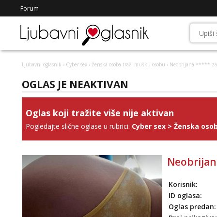
Forum
Ljubavni oglasnik
›
Cyber sex
›
Ženska osoba traži mušku osobu
› Neobrijana ***** z
OGLAS JE NEAKTIVAN
Oglas koji tražite više nije aktivan
Pogledajte slične oglase u rubrici:
Cyber sex
>
Ženska osob
Neobrijan
Korisnik:
ID oglasa:
Oglas predan: