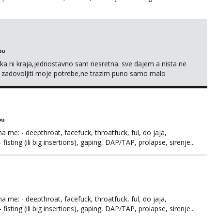
bu
a ni kraja,jednostavno sam nesretna. sve dajem a nista ne
e zadovoljiti moje potrebe,ne trazim puno samo malo
s i njezne poljupce po tijelu koji me jako pale,obozavam kad
ni na link ispod i nadji me tamo, cekam te!
bu
ma me: - deepthroat, facefuck, throatfuck, ful, do jaja,
fisting (ili big insertions), gaping, DAP/TAP, prolapse, sirenje...
 se.
ma me: - deepthroat, facefuck, throatfuck, ful, do jaja,
fisting (ili big insertions), gaping, DAP/TAP, prolapse, sirenje...