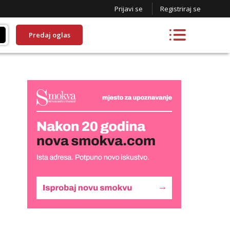
Prijavi se
Registriraj se
Predaj oglas
Monika
Čekam tvoj poziv!