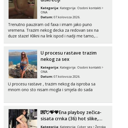
Kategorija:
Kategorija:
Osobni kontakti
ONA
Datum:
07.kolovoza 2026.
Trenutno pauziram od faxa i imam jako puno
vremena. Trazim nekog decka za redovan sex na
duze staze! Klikni na link ispod i nadji me tamo,
cekam te!
U procesu rastave trazim
nekog za sex
Kategorija:
Kategorija:
Osobni kontakti
ONA
Datum:
07.kolovoza 2026.
U procesu rastave , trazim nekog da isproba sa
mnom ono sto nisam mogla i smjela do sada
💌💘💝💗Ena playboy zečica-
sisata crnka (36) hot slike,
videa i c2c💗
Kategorija:
Kategorija:
Cyber sex
Ženska