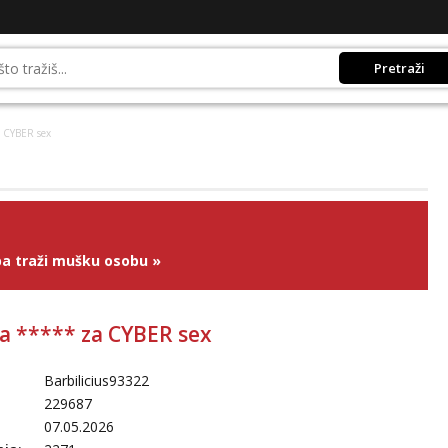
Pretraži
a CYBER sex
a traži mušku osobu
»
a ***** za CYBER sex
Barbilicius93322
229687
07.05.2026