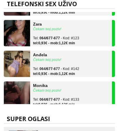
Tel:
064/677-677
- Kod: #133
TELEFONSKI SEX UŽIVO
tel:0,93€ - mob:1,12€ min
Zara
Čekam tvoj poziv!
Tel:
064/677-677
- Kod: #123
tel:0,93€ - mob:1,12€ min
Anđela
Čekam tvoj poziv!
Tel:
064/677-677
- Kod: #142
tel:0,93€ - mob:1,12€ min
Monika
Čekam tvoj poziv!
Tel:
064/677-677
- Kod: #133
tel:0,93€ - mob:1,12€ min
Zara
Čekam tvoj poziv!
SUPER OGLASI
Tel:
064/677-677
- Kod: #123
tel:0,93€ - mob:1,12€ min