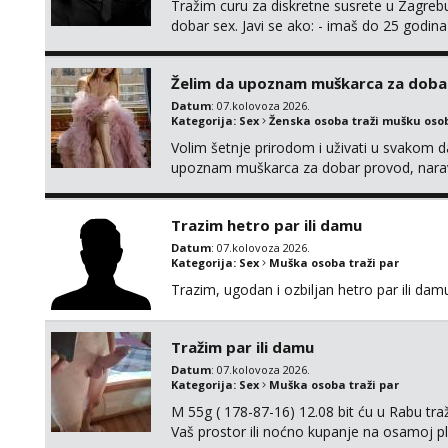
Tražim curu za diskretne susrete u Zagrebu
dobar sex. Javi se ako: - imaš do 25 godina
fleksibilna s vremenom (jer ga nemam previ
vodiš brigu o zdravlju i koristiš zaštitu Ne jav
Želim da upoznam muškarca za doba
Datum
: 07.kolovoza 2026.
Kategorija:
Sex
Ženska osoba traži mušku oso
Volim šetnje prirodom i uživati u svakom da
upoznam muškarca za dobar provod, naravno
tamo, cekam te!
Trazim hetro par ili damu
Datum
: 07.kolovoza 2026.
Kategorija:
Sex
Muška osoba traži par
Trazim, ugodan i ozbiljan hetro par ili damu
Tražim par ili damu
Datum
: 07.kolovoza 2026.
Kategorija:
Sex
Muška osoba traži par
M 55g ( 178-87-16) 12.08 bit ću u Rabu tr
Vaš prostor ili noćno kupanje na osamoj p