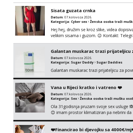
Ako možeš nešto od toga i spremna si, javi
možeš)
Sisata guzata crnka
Datum
: 07.kolovoza 2026.
Kategorija:
Cyber sex
Ženska osoba traži muš
Hej hej, družim se kroz slike, videa dopisiva
velikim sisama i guzom. 😉 Kontakt: Tel
Galantan muskarac trazi prijateljicu
Datum
: 07.kolovoza 2026.
Kategorija:
Sugar Daddy
Sugar Daddies
Galantan muskarac trazi prijateljicu za po
Vana u Rijeci kratko i vatreno ❤️
Datum
: 07.kolovoza 2026.
Kategorija:
Sex
Ženska osoba traži mušku oso
Ola 31godisnja pruzam svoje sex usluge 
😊 imam prostor klimatiziran pa nebrini da 
pusenje bez dirkanje i lizanje sexy rublje
ignoriram radim samo sa svojim slikama ori
❤️Financirao bi djevojku sa 4000€/mj