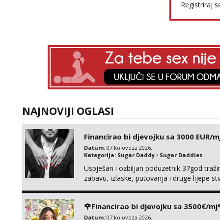
Registriraj s
NAJNOVIJI OGLASI
Financirao bi djevojku sa 3000 EUR/m
Datum
: 07.kolovoza 2026.
Kategorija:
Sugar Daddy
Sugar Daddies
Uspješan i ozbiljan poduzetnik 37god traž
zabavu, izlaske, putovanja i druge lijepe s
zgodna i atraktivna javi se na moj email:
🌹Financirao bi djevojku sa 3500€/mj
Datum
: 07.kolovoza 2026.