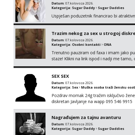
Datum
: 07.kolovoza 2026.
Kategorija:
Sugar Daddy
Sugar Daddies
Uspješan poduzetnik financirao bi atrakti
Trazim nekog za sex u strogoj diskrec
Datum
: 07.kolovoza 2026.
Kategorija:
Osobni kontakti
ONA
Trenutno pauziram od faxa i imam jako p
staze! Klikni na link ispod i nadji me tamo,
SEX SEX
Datum
: 07.kolovoza 2026.
Kategorija:
Sex
Muška osoba traži žensku oso
Pozdrav momak 24g tražim isključivo žene
diskretan Javljanje na wapp 095 546 9915
Nagrađujem za tajnu avanturu
Datum
: 07.kolovoza 2026.
Kategorija:
Sugar Daddy
Sugar Daddies