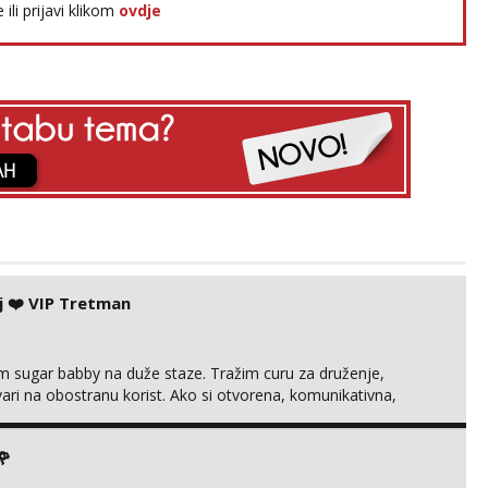
e ili prijavi klikom
ovdje
j ❤️ VIP Tretman
im sugar babby na duže staze. Tražim curu za druženje,
tvari na obostranu korist. Ako si otvorena, komunikativna,
 markodalic37@gmail.com
🌹