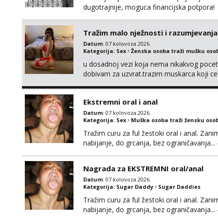
dugotrajnije, moguca financijska potpora!
Tražim malo nježnosti i razumjevanja
Datum
: 07.kolovoza 2026.
Kategorija:
Sex
Ženska osoba traži mušku oso
u dosadnoj vezi koja nema nikakvog pocetk
dobivam za uzvrat.trazim muskarca koji c
njeznosti i razumjevanja. volim njezan sek
muskarac preuzme kontrolu . javi se :) Klik
Ekstremni oral i anal
Datum
: 07.kolovoza 2026.
Kategorija:
Sex
Muška osoba traži žensku oso
Tražim curu za ful žestoki oral i anal. Zani
nabijanje, do grcanja, bez ograničavanja... - 
Ako možeš nešto od toga i spremna si, javi
Nagrada za EKSTREMNI oral/anal
Datum
: 07.kolovoza 2026.
Kategorija:
Sugar Daddy
Sugar Daddies
Tražim curu za ful žestoki oral i anal. Zani
nabijanje, do grcanja, bez ograničavanja... - 