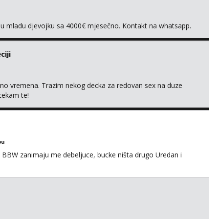
vnu mladu djevojku sa 4000€ mjesečno. Kontakt na whatsapp.
iji
uno vremena. Trazim nekog decka za redovan sex na duze
 cekam te!
bu
 BBW zanimaju me debeljuce, bucke ništa drugo Uredan i