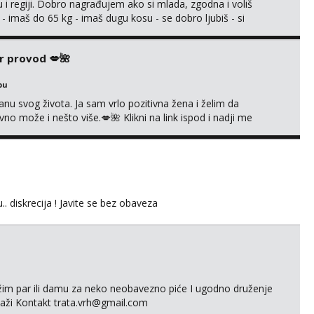
 i regiji. Dobro nagrađujem ako si mlada, zgodna i voliš
 - imaš do 65 kg - imaš dugu kosu - se dobro ljubiš - si
še) i dostupna radnim danom (vikendi i noći su za obitelj) -
ljajte se: - debele - frajeri i paro...
r provod 💋🌺
bu
nu svog života. Ja sam vrlo pozitivna žena i želim da
 može i nešto više.💋🌺 Klikni na link ispod i nadji me
.. diskrecija ! Javite se bez obaveza
ažim par ili damu za neko neobavezno piće I ugodno druženje
laži Kontakt trata.vrh@gmail.com