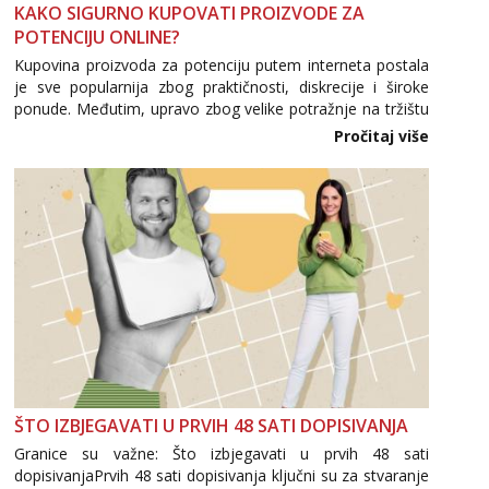
KAKO SIGURNO KUPOVATI PROIZVODE ZA
POTENCIJU ONLINE?
Kupovina proizvoda za potenciju putem interneta postala
je sve popularnija zbog praktičnosti, diskrecije i široke
ponude. Međutim, upravo zbog velike potražnje na tržištu
se pojavljuju i brojni krivotvoreni proizvodi, nepouzdane
Pročitaj više
internetske trgovine te proizvodi nepoznatog podrijetla. ...
ŠTO IZBJEGAVATI U PRVIH 48 SATI DOPISIVANJA
Granice su važne: Što izbjegavati u prvih 48 sati
dopisivanjaPrvih 48 sati dopisivanja ključni su za stvaranje