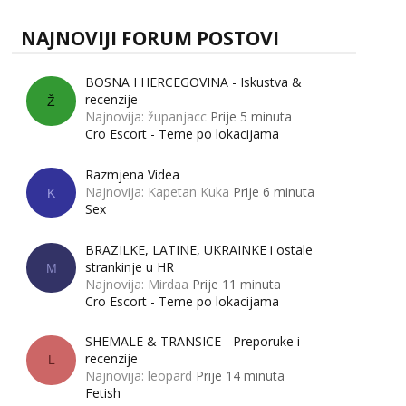
NAJNOVIJI FORUM POSTOVI
BOSNA I HERCEGOVINA - Iskustva &
recenzije
Ž
Najnovija: županjacc
Prije 5 minuta
Cro Escort - Teme po lokacijama
Razmjena Videa
Najnovija: Kapetan Kuka
Prije 6 minuta
K
Sex
BRAZILKE, LATINE, UKRAINKE i ostale
strankinje u HR
M
Najnovija: Mirdaa
Prije 11 minuta
Cro Escort - Teme po lokacijama
SHEMALE & TRANSICE - Preporuke i
recenzije
L
Najnovija: leopard
Prije 14 minuta
Fetish