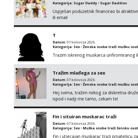
Kategorija:
Sugar Daddy
Sugar Daddies
Uspješan poduzetnik financirao bi atrakt
ili email
T
Datum
: 07.kolovoza 2026.
Kategorija:
Sex
Ženska osoba traži mušku oso
Trazim iskrenog muskarca unfiromiranog ili n
Tražim mlađega za sex
Datum
: 07.kolovoza 2026.
Kategorija:
Sex
Ženska osoba traži mušku oso
Hej svima, tražim nekog za diskretna druž
ispod i nadji me tamo, cekam te!
Fin i situiran muskarac traži
Datum
: 07.kolovoza 2026.
Kategorija:
Sex
Muška osoba traži žensku oso
Fin i utjecajan muskarac trazi prijateljic