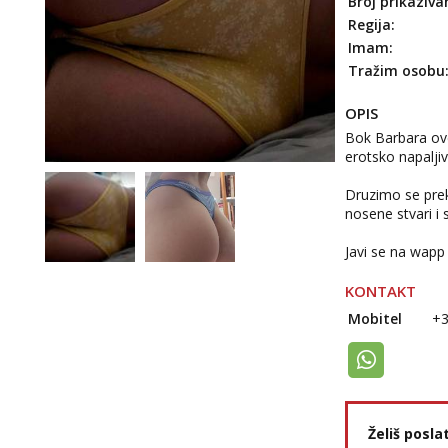
Broj prikaziva
Regija:
Imam:
Tražim osobu
OPIS
Bok Barbara ovd
erotsko napalji
Druzimo se prek
nosene stvari i s
Javi se na wap
KONTAKT
Mobitel
+
Želiš posla