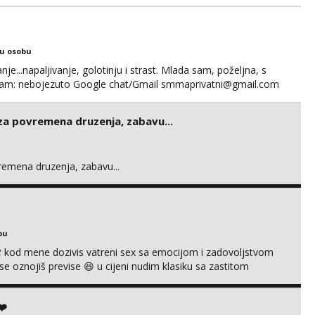
 se. Nagrada po želji (od 500€ naviše, ovisi o tome sto
ku osobu
nje...napaljivanje, golotinju i strast. Mlada sam, poželjna, s
egram: nebojezuto Google chat/Gmail smmaprivatni@gmail.com
 za povremena druzenja, zabavu...
vremena druzenja, zabavu...
bu
 kod mene dozivis vatreni sex sa emocijom i zadovoljstvom
se oznojiš previse 😆 u cijeni nudim klasiku sa zastitom
 uvijek imam neradim analno i pitanja ako radim bez odma
ginal ✌️😊ali neki vec me poznaju waccap...
❤️