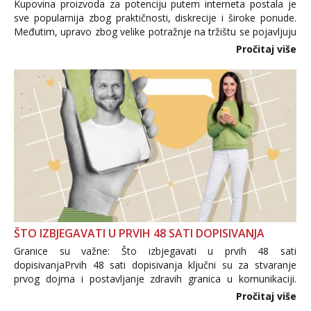
Kupovina proizvoda za potenciju putem interneta postala je
sve popularnija zbog praktičnosti, diskrecije i široke ponude.
Međutim, upravo zbog velike potražnje na tržištu se pojavljuju
i brojni krivotvoreni proizvodi, nepouzdane internetske
Pročitaj više
trgovine te proizvodi nepoznatog podrijetla. ...
ŠTO IZBJEGAVATI U PRVIH 48 SATI DOPISIVANJA
Granice su važne: Što izbjegavati u prvih 48 sati
dopisivanjaPrvih 48 sati dopisivanja ključni su za stvaranje
prvog dojma i postavljanje zdravih granica u komunikaciji.
Važno je izbjeći prebrzo otkrivanje osobnih ili intimnih
Pročitaj više
informacija, jer nepoznata osoba još nije zaslužila to