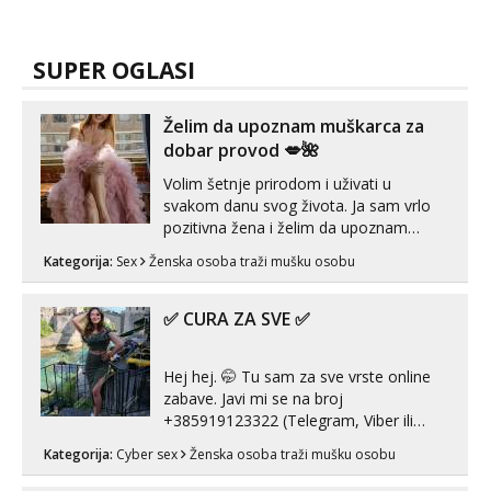
SUPER OGLASI
Želim da upoznam muškarca za
dobar provod 💋🌺
Volim šetnje prirodom i uživati u
svakom danu svog života. Ja sam vrlo
pozitivna žena i želim da upoznam
muškarca za dobar provod, naravno
Kategorija:
Sex
Ženska osoba traži mušku osobu
može i nešto više.💋🌺 Klikni na link
ispod i nadji me tamo, cekam te!
✅ CURA ZA SVE ✅
Hej hej. 🤭 Tu sam za sve vrste online
zabave. Javi mi se na broj
+385919123322 (Telegram, Viber ili
Whatsapp). 🤙 NE javljaj se na uzivo.
Kategorija:
Cyber sex
Ženska osoba traži mušku osobu
Hvala.