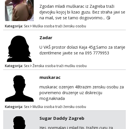
Zgodan mladi muškarac iz Zagreba traži
djevojku kojoj bi lizao guzu. Bez straha javi se
na mail, sve se tamo dogovorimo... 😘
Kategorija:
Sex
Muška osoba traži žensku osobu
Zadar
U VAŠ prostor dolazi Kaja 45g.Samo za starije
dzentlmene javite se na 095 7779953
Kategorija:
Sex
Ženska osoba traži mušku osobu
muskarac
muskarac ozenjen 48trazim zensku osobu za
povremeno druzenje uz diskreciju
mog.naknada
Kategorija:
Sex
Muška osoba traži žensku osobu
Sugar Daddy Zagreb
Hej, normalan i mlad tip, tražim curu za