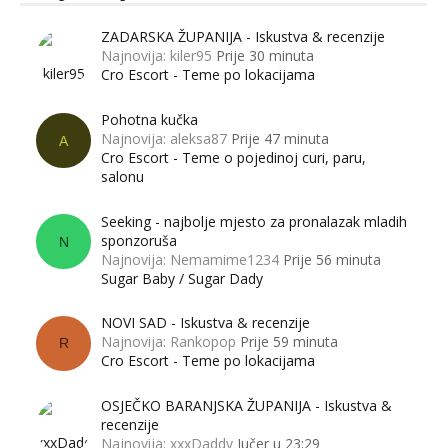
ZADARSKA ŽUPANIJA - Iskustva & recenzije
Najnovija: kiler95
Prije 30 minuta
Cro Escort - Teme po lokacijama
Pohotna kučka
Najnovija: aleksa87
Prije 47 minuta
A
Cro Escort - Teme o pojedinoj curi, paru,
salonu
Seeking - najbolje mjesto za pronalazak mladih
sponzoruša
N
Najnovija: Nemamime1234
Prije 56 minuta
Sugar Baby / Sugar Dady
NOVI SAD - Iskustva & recenzije
Najnovija: Rankopop
Prije 59 minuta
R
Cro Escort - Teme po lokacijama
OSJEČKO BARANJSKA ŽUPANIJA - Iskustva &
recenzije
Najnovija: xxxDaddy
Jučer u 23:29