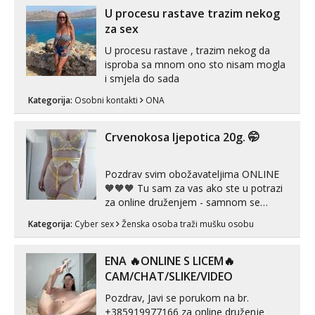
U procesu rastave trazim nekog
za sex
U procesu rastave , trazim nekog da
isproba sa mnom ono sto nisam mogla
i smjela do sada
Kategorija:
Osobni kontakti
ONA
Crvenokosa ljepotica 20g. 🤭
Pozdrav svim obožavateljima ONLINE
🧡🧡🧡 Tu sam za vas ako ste u potrazi
za online druženjem - samnom se
možete zabaviti preko videopoziva, ili
Kategorija:
Cyber sex
Ženska osoba traži mušku osobu
ako vam nisam dovoljna radim i u paru i
trojci s kolegicama, svaka je drugačija
😉 Radim i vruća tipkanja uz slike i hot
ENA 🔥ONLINE S LICEM🔥
line pozive. Za vas sam pripremila ...
CAM/CHAT/SLIKE/VIDEO
Pozdrav, Javi se porukom na br.
+385919977166 za online druženje