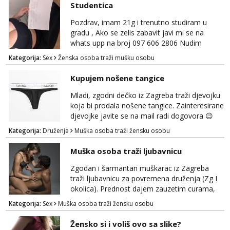
Studentica
Pozdrav, imam 21g i trenutno studiram u
gradu , Ako se zelis zabavit javi mi se na
whats upp na broj 097 606 2806 Nudim
razme vrste zabave uzivo i online
Kategorija:
Sex
Ženska osoba traži mušku osobu
Kupujem nošene tangice
Mladi, zgodni dečko iz Zagreba traži djevojku
koja bi prodala nošene tangice. Zainteresirane
djevojke javite se na mail radi dogovora 😉
Kategorija:
Druženje
Muška osoba traži žensku osobu
Muška osoba traži ljubavnicu
Zgodan i šarmantan muškarac iz Zagreba
traži ljubavnicu za povremena druženja (Zg I
okolica). Prednost dajem zauzetim curama,
jer vjerujem da im je diskrecija jako bitna kao
Kategorija:
Sex
Muška osoba traži žensku osobu
i meni. Javite se na mail gdje možemo
započeti razgovor... 💋
Žensko si i voliš ovo sa slike?