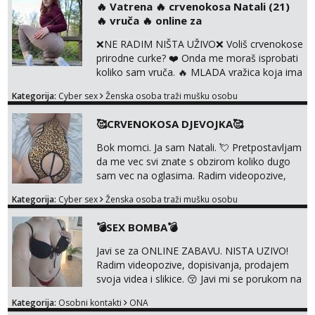
‎️‍🔥 Vatrena ‎️‍🔥 crvenokosa Natali (21)
uz slike i hot line pozive. Za vas sam
‎️‍🔥 vruča‎ ️‍🔥 online za
pripremila i slike s licem u raznim
kombinacijama isto kao i razna videa 😈
❌NE RADIM NIŠTA UŽIVO❌ Voliš crvenokose
Volim kinky stvari i dominaciju 🤫 ...
prirodne curke? ❤️ Onda me moraš isprobati
koliko sam vruča.‎ ️‍🔥 MLADA vražica koja ima
100% prorodne grudi, 💦 Misli su mi uvijek
Kategorija:
Cyber sex
Ženska osoba traži mušku osobu
prljave i u svemu vidim samo užitak. 💦 U
mojoj raznolikoj ponudi možeš pranaći nešto
🥰CRVENOKOSA DJEVOJKA🥰
po svojoj mjeri. Sexi videa s kolegicama,
dečkom ili pak ja sama di se dovodim do
Bok momci. Ja sam Natali. 💘 Pretpostavljam
ludila. 🍑 Naravno ako ti moja ponuda nije
da me vec svi znate s obzirom koliko dugo
dovoljna uvije...
sam vec na oglasima. Radim videopozive,
dopisivanja, prodajem svoja videa i slikice. 😚
Kategorija:
Cyber sex
Ženska osoba traži mušku osobu
Za lijepu suradnju javi mi se porukom na
Whatsupp, Viber ili Telegram. +385 91 723
💣SEX BOMBA💣
0045
Javi se za ONLINE ZABAVU. NISTA UZIVO!
Radim videopozive, dopisivanja, prodajem
svoja videa i slikice. 😚 Javi mi se porukom na
Whatsupp, Viber ili Telegram. +385 91 723
Kategorija:
Osobni kontakti
ONA
0045