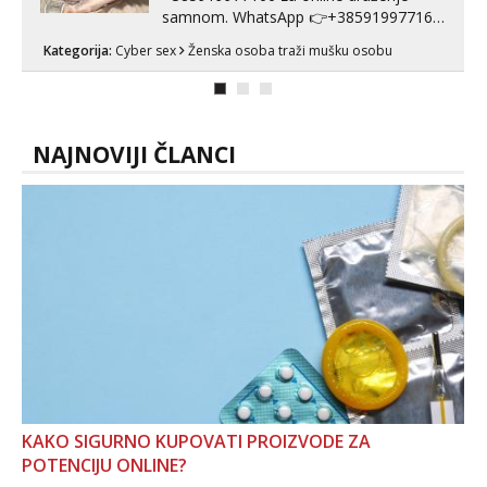
samnom. WhatsApp 👉+385919977166
Telegram 👉@enafriedrichkis Radim
Kategorija:
Cyber sex
Ženska osoba traži mušku osobu
videopozive s licem, solo i s partnerom,
kolegicama (Tina&Natali), razne
kombinacije halteri, haljine, štikle,
samostojeće itd. Nudim svakakva videa
seksa, puš...
NAJNOVIJI ČLANCI
KAKO SIGURNO KUPOVATI PROIZVODE ZA
POTENCIJU ONLINE?