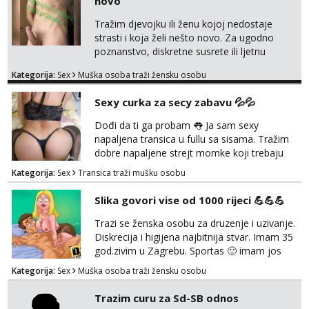
novo
koji žude za strogim zapovijedima, sissy
transformacijom (rublje, elegancija) i
Tražim djevojku ili ženu kojoj nedostaje
potpunim psihološkim treni...
strasti i koja želi nešto novo. Za ugodno
poznanstvo, diskretne susrete ili ljetnu
avanturu. U dobroj sam formi vrlo izdržljiv i
Kategorija:
Sex
Muška osoba traži žensku osobu
uredan. Slobodna ili zauzeta, dobrodošla. Prvi
kontakt porukom whatsapp, viber ili SMS,
Sexy curka za secy zabavu 💦💦
kasnije može poziv. Sl. Brod moj prostor
Zagreb i ostatak Hrvatske mobilan !
Dođi da ti ga probam 👅 Ja sam sexy
𝗡𝗮𝗽𝗼𝗺𝗲𝗻𝗮 tražim samo žene...
napaljena transica u fullu sa sisama. Tražim
dobre napaljene strejt momke koji trebaju
diskretno pražnjenje kite. Samo za dobre
Kategorija:
Sex
Transica traži mušku osobu
frajere koji drže do sebe. Imaj neku sliku.
Pozivi i poruke bez slike - nema odgovora.
Slika govori vise od 1000 rijeci 💪💪💪
Pojebi me Poruke WhatsApp: 0998667649
Trazi se ženska osobu za druzenje i uzivanje.
Diskrecija i higijena najbitnija stvar. Imam 35
god.zivim u Zagrebu. Sportas 🙂 imam jos
kondicije 🤣 Za sve informacije i dogovore na
Kategorija:
Sex
Muška osoba traži žensku osobu
mail I molim samo ozbiljne i zainteresirane
😉!! I molim takoder da se ne javljaju muski!!!
Trazim curu za Sd-SB odnos
Pozdrav