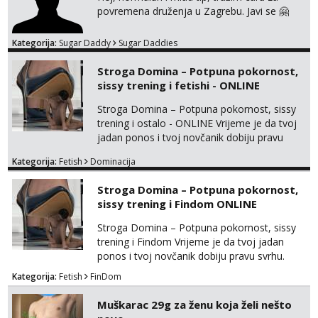
povremena druženja u Zagrebu. Javi se 🤗
Kategorija:
Sugar Daddy
Sugar Daddies
Stroga Domina – Potpuna pokornost,
sissy trening i fetishi - ONLINE
Stroga Domina – Potpuna pokornost, sissy
trening i ostalo - ONLINE Vrijeme je da tvoj
jadan ponos i tvoj novčanik dobiju pravu
svrhu. Inteligentna, hladna i beskompromisna
Kategorija:
Fetish
Dominacija
Domina preuzima potpunu kontrolu nad
tvojim umom i financijama. Zanimaju me
Stroga Domina – Potpuna pokornost,
isključivo ozbiljni, solventni i poslušni subovi
sissy trening i Findom ONLINE
koji žude za strogim zapovijedima, sissy
transformacijom (rublje, elegancija) i
Stroga Domina – Potpuna pokornost, sissy
potpunim psiholo...
trening i Findom Vrijeme je da tvoj jadan
ponos i tvoj novčanik dobiju pravu svrhu.
Inteligentna, hladna i beskompromisna
Kategorija:
Fetish
FinDom
Domina preuzima potpunu kontrolu nad
tvojim umom i financijama. Zanimaju me
Muškarac 29g za ženu koja želi nešto
isključivo ozbiljni, solventni i poslušni subovi