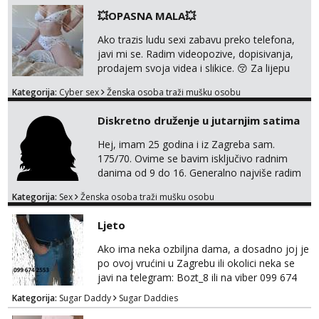
💥OPASNA MALA💥
Ako trazis ludu sexi zabavu preko telefona,
javi mi se. Radim videopozive, dopisivanja,
prodajem svoja videa i slikice. 😚 Za lijepu
suradnju javi mi se porukom na Whatsupp,
Kategorija:
Cyber sex
Ženska osoba traži mušku osobu
Viber ili Telegram. +385 91 723 0045
Diskretno druženje u jutarnjim satima
Hej, imam 25 godina i iz Zagreba sam.
175/70. Ovime se bavim isključivo radnim
danima od 9 do 16. Generalno najviše radim
GFE, tako da ako voliš lagana, opuštena
Kategorija:
Sex
Ženska osoba traži mušku osobu
druženja u diskreciji, vjerovatno ćemo si
pasati. Preferiram dugoročna druženja
Ljeto
također, nisam zainteresirana za one and
done susrete. Ako se nalaziš u ovome, javi
Ako ima neka ozbiljna dama, a dosadno joj je
mi se na WhatsApp sa nečime o sebi i tome
po ovoj vrućini u Zagrebu ili okolici neka se
što voliš seksualno za daljnji d...
javi na telegram: Bozt_8 ili na viber 099 674
2553.
Kategorija:
Sugar Daddy
Sugar Daddies