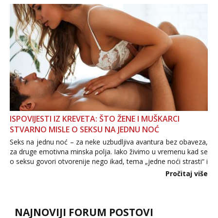
povjerenje. Takođe...
ISPOVIJESTI IZ KREVETA: ŠTO ŽENE I MUŠKARCI
STVARNO MISLE O SEKSU NA JEDNU NOĆ
Seks na jednu noć – za neke uzbudljiva avantura bez obaveza,
za druge emotivna minska polja. Iako živimo u vremenu kad se
o seksu govori otvorenije nego ikad, tema „jedne noći strasti“ i
dalje izaziva burne rasprave. Što zapravo misle žene, a što
Pročitaj više
muškarci? Jesu...
NAJNOVIJI FORUM POSTOVI