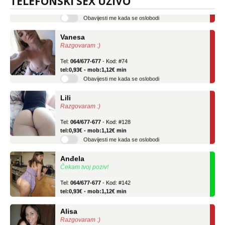
TELEFONSKI SEX UŽIVO
tel:0,93€ - mob:1,12€ min
Obavijesti me kada se oslobodi
Vanesa
Razgovaram :)
Tel:
064/677-677
- Kod: #74
tel:0,93€ - mob:1,12€ min
Obavijesti me kada se oslobodi
Lili
Razgovaram :)
Tel:
064/677-677
- Kod: #128
tel:0,93€ - mob:1,12€ min
Obavijesti me kada se oslobodi
Anđela
Čekam tvoj poziv!
Tel:
064/677-677
- Kod: #142
tel:0,93€ - mob:1,12€ min
Alisa
Razgovaram :)