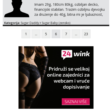
Imam 29g, 180cm 80kg, ozbiljan decko,
financijski stabilan. Trazim ozbiljnu djevojku
za druzenje do 40g, bitna mi je ljubaznost,
kemija, atraktivnost. Molim da mi se
Kategorija:
Sugar Daddy
Sugar Baby (zensko)
predstavis sa opisom i slikom, o nagradi
mozemo preko emaila pricat.
1
...
5
6
7
...
23