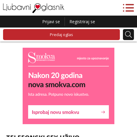
Prijavi se
Registriraj se
Predaj oglas
Alisa
Razgovaram :)
Tel:
064/677-677
- Kod: #106