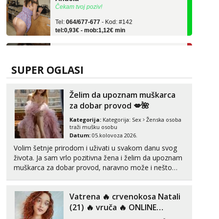
Tel:
064/677-677
- Kod: #142
tel:0,93€ - mob:1,12€ min
Alisa
Razgovaram :)
Tel:
064/677-677
- Kod: #106
SUPER OGLASI
tel:0,93€ - mob:1,12€ min
Obavijesti me kada se oslobodi
Želim da upoznam muškarca
Vanesa
za dobar provod 💋🌺
Razgovaram :)
Kategorija:
Kategorija:
Sex
Ženska osoba
Tel:
064/677-677
- Kod: #74
traži mušku osobu
tel:0,93€ - mob:1,12€ min
Datum:
05.kolovoza 2026.
Obavijesti me kada se oslobodi
Volim šetnje prirodom i uživati u svakom danu svog
života. Ja sam vrlo pozitivna žena i želim da upoznam
Lili
Čekam tvoj poziv!
muškarca za dobar provod, naravno može i nešto
više.💋🌺 Klikni na link ispod i nadji me tamo, cekam
Tel:
064/677-677
- Kod: #128
te!
tel:0,93€ - mob:1,12€ min
Vatrena ‎️‍🔥 crvenokosa Natali
(21) ‎️‍🔥 vruča‎ ️‍🔥 ONLINE
Zara
ZABAVA
Razgovaram :)