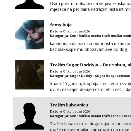
Ovim putem molio bih da se javi zenska o
mjeseca na pet dana netrazim nista intim
170 visok 80 kg zagrebačka županija 0919
femy kuja
Datum
: 01.kolovoza 2026.
Kategorija:
Sex
Muška osoba traži mušku osob
kamiondije,dalazim.na odmorista u kamion
bez dlaka,spermu obozavam,sve po dog
Tražim Sugar Daddyja – Bez tabua, a
Datum
: 01.kolovoza 2026.
Kategorija:
Sugar Daddy
Sugar Baby (zensko)
Imam 25 godina, krupnija sam i volim svoje
uvijek nastojim donijeti osmijeh u nečiji 
uzajamno korisno druženje – bez lažnih obeć
ne zanima me “posao”, već odnos temeljen 
Tražim ljubavnicu
Datum
: 01.kolovoza 2026.
Kategorija:
Sex
Muška osoba traži žensku oso
Tražim ljubavnicu za dugotrajan odnos,norm
može i dalje mobilan sam,molim da mi se 