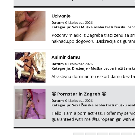
Uzivanje
Datum
: 01.kolovoza 2026.
Kategorija:
Sex
Muška osoba traži žensku oso
Pozdrav mladic iz Zagreba trazi zenu sa sm
naknadu,po dogovoru .Diskrecija osiguran
Animir damu
Datum
: 01.kolovoza 2026.
Kategorija:
Druženje
Muška osoba traži žensk
Atraktivnu dominantnu eskort damu bez tab
🤩 Pornstar in Zagreb 🤩
Datum
: 01.kolovoza 2026.
Kategorija:
Sex
Ženska osoba traži mušku oso
Hello, I am a porn actress. I offer my serv
guaranteed with me.🤩European girl with e
cause i need to stay healthy because actin