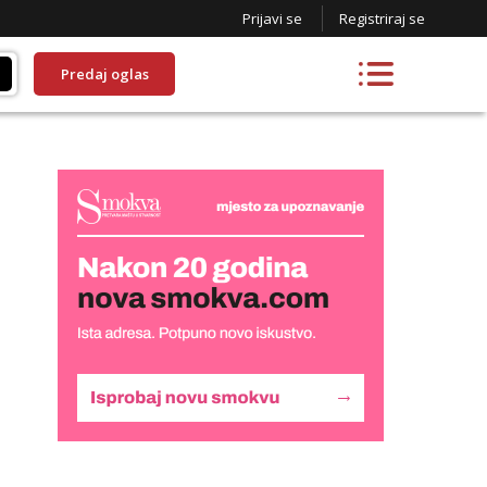
Prijavi se
Registriraj se
Predaj oglas
Alisa
Razgovaram :)