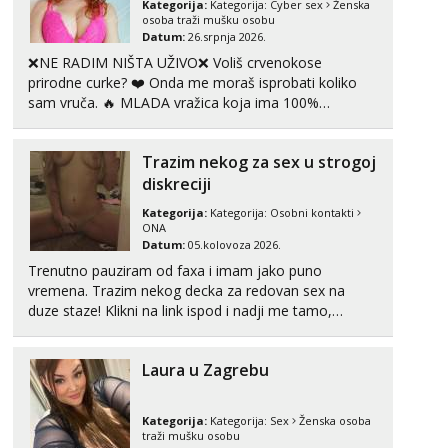
Kategorija:
Kategorija:
Cyber sex
Ženska
osoba traži mušku osobu
Tel:
064/677-677
- Kod: #123
Datum:
26.srpnja 2026.
tel:0,93€ - mob:1,12€ min
❌NE RADIM NIŠTA UŽIVO❌ Voliš crvenokose
Obavijesti me kada se oslobodi
prirodne curke? ❤️ Onda me moraš isprobati koliko
Anđela
sam vruča.‎ ️‍🔥 MLADA vražica koja ima 100%
Čekam tvoj poziv!
prorodne grudi, 💦 Misli su mi uvijek prljave i u svemu
vidim samo užitak. 💦 U mojoj raznolikoj ponudi
Tel:
064/677-677
- Kod: #142
Trazim nekog za sex u strogoj
možeš pranaći nešto po svojoj mjeri. Sexi videa s
tel:0,93€ - mob:1,12€ min
kolegica...
diskreciji
Kategorija:
Kategorija:
Osobni kontakti
ONA
Datum:
05.kolovoza 2026.
Trenutno pauziram od faxa i imam jako puno
vremena. Trazim nekog decka za redovan sex na
duze staze! Klikni na link ispod i nadji me tamo,
cekam te!
Laura u Zagrebu
Kategorija:
Kategorija:
Sex
Ženska osoba
traži mušku osobu