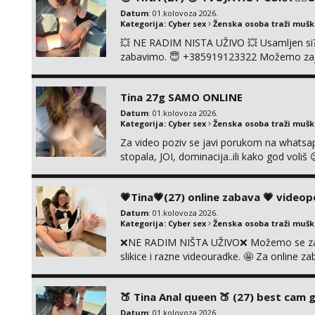
Datum
: 01.kolovoza 2026.
Kategorija:
Cyber sex
Ženska osoba traži muš
💥 NE RADIM NISTA UŽIVO 💥 Usamljen si? D
zabavimo. 😇 +385919123322 Možemo zajedn
slikica. 🤫 Prodajem svoje gole slike, vid
UŽIVO🤬 🤬 NE RADIM UŽIVO🤬 🤬 NE RAD
Tina 27g SAMO ONLINE
Datum
: 01.kolovoza 2026.
Kategorija:
Cyber sex
Ženska osoba traži muš
Za video poziv se javi porukom na whatsap
stopala, JOI, dominacija..ili kako god voli
biranje❗cam2cam koji još nisi doživio❗vruć
AUTENTIČNOSTI video pozivom NIŠTA UŽI
💗Tina💗(27) online zabava 💗 videop
Datum
: 01.kolovoza 2026.
Kategorija:
Cyber sex
Ženska osoba traži muš
❌NE RADIM NIŠTA UŽIVO❌ Možemo se zajed
slikice i razne videouradke. 🤩 Za online z
91 912 3322 Za provjeru moje autentičnos
godina. Vaša Tina. 💗 ❌NE RADIM NIŠT
🍑 Tina Anal queen 🍑 (27) best cam gi
UŽIVO❌ ❌NE ...
Datum
: 01.kolovoza 2026.