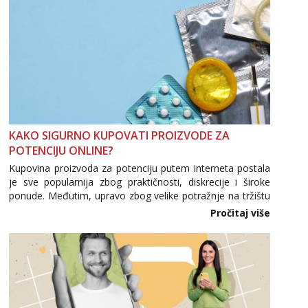
KAKO SIGURNO KUPOVATI PROIZVODE ZA
POTENCIJU ONLINE?
Kupovina proizvoda za potenciju putem interneta postala
je sve popularnija zbog praktičnosti, diskrecije i široke
ponude. Međutim, upravo zbog velike potražnje na tržištu
se pojavljuju i brojni krivotvoreni proizvodi, nepouzdane
Pročitaj više
internetske trgovine te proizvodi nepoznatog podrijetla. ...