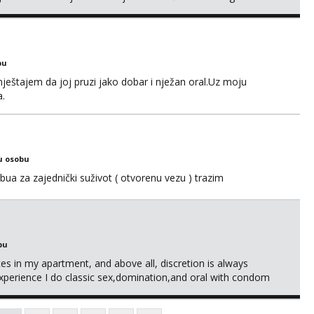
bu
ještajem da joj pruzi jako dobar i nježan oral.Uz moju
a.
u osobu
ua za zajednički suživot ( otvorenu vezu ) trazim
bu
ices in my apartment, and above all, discretion is always
xperience I do classic sex,domination,and oral with condom
g and also my own health 😘 i dont do anal or kissing