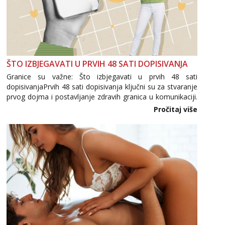
ŠTO IZBJEGAVATI U PRVIH 48 SATI DOPISIVANJA
Granice su važne: Što izbjegavati u prvih 48 sati
dopisivanjaPrvih 48 sati dopisivanja ključni su za stvaranje
prvog dojma i postavljanje zdravih granica u komunikaciji.
Važno je izbjeći prebrzo otkrivanje osobnih ili intimnih
Pročitaj više
informacija, jer nepoznata osoba još nije zaslužila to
povjerenje. Takođe...