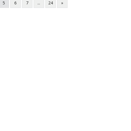
5
6
7
...
24
»