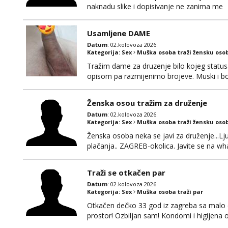
naknadu slike i dopisivanje ne zanima me
Usamljene DAME
Datum
: 02.kolovoza 2026.
Kategorija:
Sex
Muška osoba traži žensku oso
Tražim dame za druzenje bilo kojeg statusa 
opisom pa razmijenimo brojeve. Muski i b
Ženska osou tražim za druženje
Datum
: 02.kolovoza 2026.
Kategorija:
Sex
Muška osoba traži žensku oso
Ženska osoba neka se javi za druženje...L
plačanja.. ZAGREB-okolica. Javite se na 
Traži se otkačen par
Datum
: 02.kolovoza 2026.
Kategorija:
Sex
Muška osoba traži par
Otkačen dečko 33 god iz zagreba sa malo d
prostor! Ozbiljan sam! Kondomi i higijena
swingati! :) 0924510862