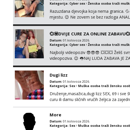
Kategorija:
Cyber sex
Ženska osoba traži muš
Razuzdana djevojka koja nema granica. 💦 A
mjestu. 😉 Ne zovem se bez razloga ANAL K
prljavih igrica. Ne štedim na igračkama i s
jedne djevojke. U proteklih 5 godina snimi
💞💟DVIJE CURE ZA ONLINE ZABAVU💞
Datum
: 01.kolovoza 2026.
Kategorija:
Cyber sex
Ženska osoba traži muš
Najbolji videopoziv 😎😎😎 💥💥💥 Želiš s
videopoziva. 😉 👅NAJ LUDA ZABAVA JE Z
Whatsapp, Telegram ili Viber. 😎 Za provje
091/912-3322 ❌NE RADIMO NIŠTA UŽIV
Dugi lizz
Datum
: 01.kolovoza 2026.
Kategorija:
Sex
Muška osoba traži žensku oso
Druženje,masažica,dugi lizz SEX, 69 i sve št
curu ili damu sličnih vručih željica za zaj
i mobilan 🚗 sam.
More
Datum
: 01.kolovoza 2026.
Kategorija:
Sex
Muška osoba traži žensku oso