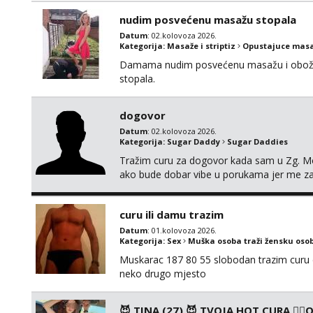
nudim posvećenu masažu stopala
Datum
: 02.kolovoza 2026.
Kategorija:
Masaže i striptiz
Opustajuce masa
Damama nudim posvećenu masažu i obožav
stopala.
dogovor
Datum
: 02.kolovoza 2026.
Kategorija:
Sugar Daddy
Sugar Daddies
Tražim curu za dogovor kada sam u Zg. M
ako bude dobar vibe u porukama jer me z
kosa, do 50ak kg, 165-175cm, oko 25g i da
osobnosti i iskrene komunikacije. Tg: @m
curu ili damu trazim
Datum
: 01.kolovoza 2026.
Kategorija:
Sex
Muška osoba traži žensku oso
Muskarac 187 80 55 slobodan trazim curu d
neko drugo mjesto
😈 TINA (27) 😈 TVOJA HOT CURA ❤️‍🔥ON