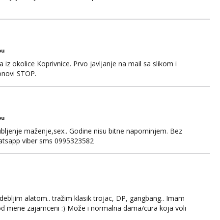
bu
iz okolice Koprivnice. Prvo javljanje na mail sa slikom i
onovi STOP.
bu
jubljenje maženje,sex.. Godine nisu bitne napominjem. Bez
whatsapp viber sms 0995323582
ebljim alatom.. tražim klasik trojac, DP, gangbang.. Imam
 od mene zajamceni :) Može i normalna dama/cura koja voli