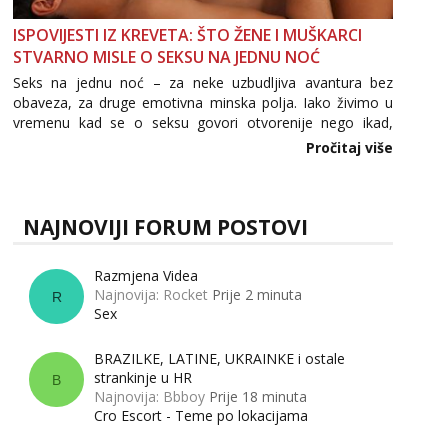
ISPOVIJESTI IZ KREVETA: ŠTO ŽENE I MUŠKARCI
STVARNO MISLE O SEKSU NA JEDNU NOĆ
Seks na jednu noć – za neke uzbudljiva avantura bez
obaveza, za druge emotivna minska polja. Iako živimo u
vremenu kad se o seksu govori otvorenije nego ikad,
tema „jedne noći strasti“ i dalje izaziva burne rasprave. Što
Pročitaj više
zapravo misle žene, a što muškarci? Jesu...
NAJNOVIJI FORUM POSTOVI
Razmjena Videa
Najnovija: Rocket
Prije 2 minuta
R
Sex
BRAZILKE, LATINE, UKRAINKE i ostale
strankinje u HR
B
Najnovija: Bbboy
Prije 18 minuta
Cro Escort - Teme po lokacijama