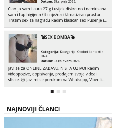
Datum:
28.srpnja 2026.
Ciao ja sam Laura 27 g i uvijek diskretno i namirisana
sam i top higijena 😘 i nježna i klimatiziran prostor
Trazim sex za nagradu Radim klasican sex Pusenje i
gutanje sperme Erotsko rublje imam uvijek Lizati me
mozes i ljubiti po tijelu Iskljucivo neradim analni !!! I
💣SEX BOMBA💣
neljubim se Wha...
Kategorija:
Kategorija:
Osobni kontakti
ONA
Datum:
03.kolovoza 2026.
Javi se za ONLINE ZABAVU. NISTA UZIVO! Radim
videopozive, dopisivanja, prodajem svoja videa i
slikice. 😚 Javi mi se porukom na Whatsupp, Viber ili
Telegram. +385 91 723 0045
NAJNOVIJI ČLANCI