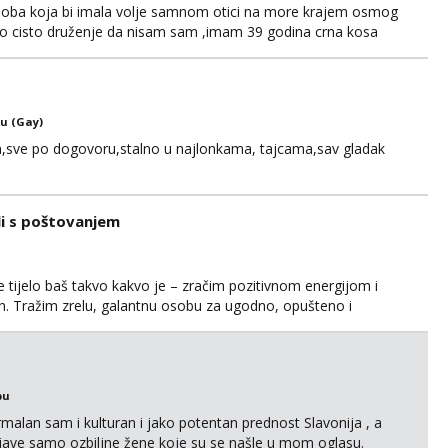
soba koja bi imala volje samnom otici na more krajem osmog
no cisto druženje da nisam sam ,imam 39 godina crna kosa
121728 WhatsApp Viber ili mail merkej86@gmail.com
u (Gay)
,sve po dogovoru,stalno u najlonkama, tajcama,sav gladak
li s poštovanjem
 tijelo baš takvo kakvo je – zračim pozitivnom energijom i
dan. Tražim zrelu, galantnu osobu za ugodno, opušteno i
anja i s puno iskrenosti. Nisam prostitutka, niti želim biti –
na međusobnom poštovanju, povjerenju i pažnji. Voli...
bu
alan sam i kulturan i jako potentan prednost Slavonija , a
jave samo ozbiljne žene koje su se našle u mom oglasu.