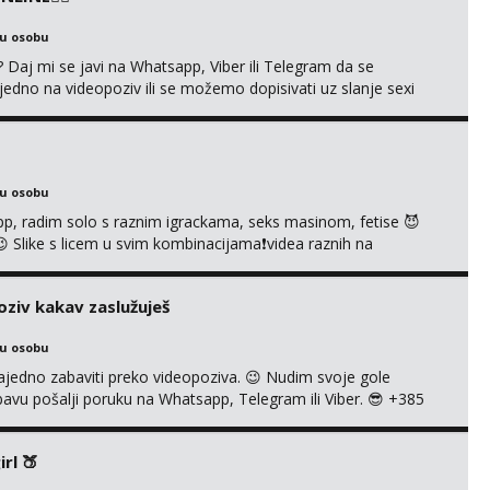
ku osobu
aj mi se javi na Whatsapp, Viber ili Telegram da se
o na videopoziv ili se možemo dopisivati uz slanje sexi
ea, gacice i carapice 🤑 🤬 NE RADIM UŽIVO🤬 🤬 NE RADIM
IM UŽIVO🤬 🤬 NE RADIM UŽIVO🤬...
ku osobu
p, radim solo s raznim igrackama, seks masinom, fetise 😈
š 😉 Slike s licem u svim kombinacijama❗videa raznih na
e tipkanje❗radim materijal po želji 😈 Radim PROVJERU
VO ME NE ZANIMA Čekam te 😘 091 912 3322...
oziv kakav zaslužuješ
ku osobu
no zabaviti preko videopoziva. 😉 Nudim svoje gole
abavu pošalji poruku na Whatsapp, Telegram ili Viber. 😎 +385
ti možeš me vidjeti na videopozivu. 😉 S vama sam vec 5
A UŽIVO❌ ❌NE RADIM NIŠTA UŽIVO❌ ❌NE RADIM NIŠTA
rl 🍑