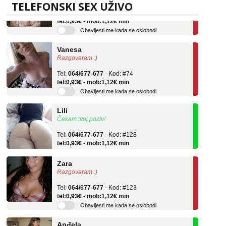
Tel:
064/677-677
- Kod: #106
TELEFONSKI SEX UŽIVO
tel:0,93€ - mob:1,12€ min
Obavijesti me kada se oslobodi
Vanesa
Razgovaram :)
Tel:
064/677-677
- Kod: #74
tel:0,93€ - mob:1,12€ min
Obavijesti me kada se oslobodi
Lili
Čekam tvoj poziv!
Tel:
064/677-677
- Kod: #128
tel:0,93€ - mob:1,12€ min
Zara
Razgovaram :)
Tel:
064/677-677
- Kod: #123
tel:0,93€ - mob:1,12€ min
Obavijesti me kada se oslobodi
Anđela
Čekam tvoj poziv!