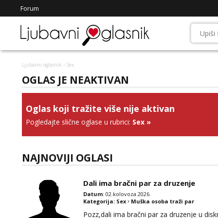
Forum
Ljubavni oglasnik
› Sex
OGLAS JE NEAKTIVAN
Oglas koji tražite više nije aktivan
Pogledajte slične oglase u rubrici:
Sex
»
NAJNOVIJI OGLASI
Dali ima bračni par za druzenje
Datum
: 02.kolovoza 2026.
Kategorija:
Sex
Muška osoba traži par
Pozz,dali ima bračni par za druzenje u diskr