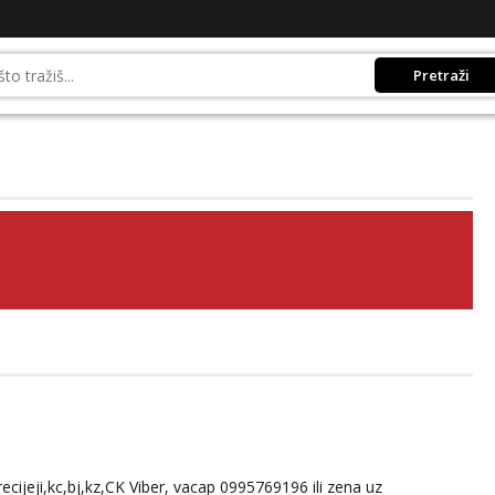
Pretraži
ecijeji,kc,bj,kz,CK Viber, vacap 0995769196 ili zena uz