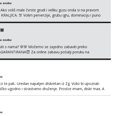
ku osobu
ko voliš male čvrste grudi i veliku guzu onda si na pravom
RALJICA. 🍑 Volim perverzije, grubu igru, dominaciju i puno
exi rublju. 😉 Ponuda videa koju ja nudim nećeš pronaći ni kod
la sam preko 600 videouradaka. Malo je reći da sam PR...
💟
ku osobu
vrsiti s nama? 💯💯 Možemo se zajedno zabaviti preko
AGARANTIRANA😈 Za online zabavu pošalji poruku na
ru nase autentičnosti možeš me vidjeti na videopozivu. 😉
O❌
bu
o te pali.. Uredan napaljen diskretan iz Zg. Volio bi upoznati
edničko ugodno i strastveno druženje. Prostor imam, diskr max. A
bu