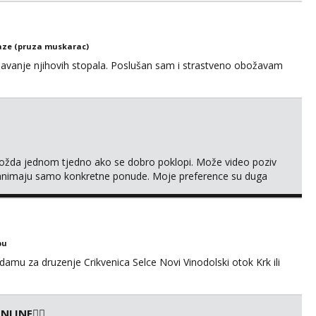
ze (pruza muskarac)
anje njihovih stopala. Poslušan sam i strastveno obožavam
ožda jednom tjedno ako se dobro poklopi. Može video poziv
animaju samo konkretne ponude. Moje preference su duga
 nisi pušač. Eventualne iznimke mogu biti zbog dobre
49229
bu
amu za druzenje Crikvenica Selce Novi Vinodolski otok Krk ili
LINE❤️‍🔥