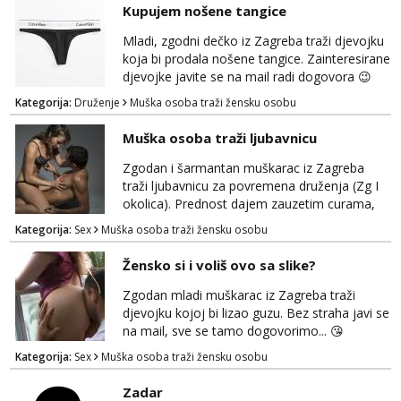
Kupujem nošene tangice
Mladi, zgodni dečko iz Zagreba traži djevojku
koja bi prodala nošene tangice. Zainteresirane
djevojke javite se na mail radi dogovora 😉
Kategorija:
Druženje
Muška osoba traži žensku osobu
Muška osoba traži ljubavnicu
Zgodan i šarmantan muškarac iz Zagreba
traži ljubavnicu za povremena druženja (Zg I
okolica). Prednost dajem zauzetim curama,
jer vjerujem da im je diskrecija jako bitna kao
Kategorija:
Sex
Muška osoba traži žensku osobu
i meni. Javite se na mail gdje možemo
započeti razgovor... 💋
Žensko si i voliš ovo sa slike?
Zgodan mladi muškarac iz Zagreba traži
djevojku kojoj bi lizao guzu. Bez straha javi se
na mail, sve se tamo dogovorimo... 😘
Kategorija:
Sex
Muška osoba traži žensku osobu
Zadar