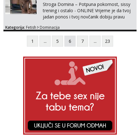
Stroga Domina – Potpuna pokornost, sissy
trening i ostalo - ONLINE Vrijeme je da tvoj
jadan ponos i tvoj novčanik dobiju pravu
svrhu. Inteligentna, hladna i beskompromisna
Kategorija:
Fetish
Dominacija
Domina preuzima potpunu kontrolu nad
tvojim umom i financijama. Zanimaju me
1
...
5
6
7
...
23
isključivo ozbiljni, solventni i poslušni subovi
koji žude za strogim zapovijedima, sissy
transformacijom (rublje, elegancija) i
potpunim psiholo...