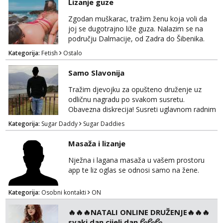
Lizanje guze
Lili
Zgodan muškarac, tražim ženu koja voli da
Čekam tvoj poziv!
joj se dugotrajno liže guza. Nalazim se na
Tel:
064/677-677
- Kod: #128
području Dalmacije, od Zadra do Šibenika.
tel:0,93€ - mob:1,12€ min
Kategorija:
Fetish
Ostalo
Zara
Čekam tvoj poziv!
Samo Slavonija
Tel:
064/677-677
- Kod: #123
Tražim djevojku za opušteno druženje uz
tel:0,93€ - mob:1,12€ min
odličnu nagradu po svakom susretu.
Obavezna diskrecija! Susreti uglavnom radnim
Anđela
danima tijekom dana ali nije uvjet. Samo
Čekam tvoj poziv!
Kategorija:
Sugar Daddy
Sugar Daddies
Slavonija. osmarios984@gmail.com
Tel:
064/677-677
- Kod: #142
Masaža i lizanje
tel:0,93€ - mob:1,12€ min
Nježna i lagana masaža u vašem prostoru
app te liz oglas se odnosi samo na žene.
Kategorija:
Osobni kontakti
ON
🔥🔥🔥NATALI ONLINE DRUŽENJE🔥🔥🔥
svaki dan cijeli dan 💦💦💦