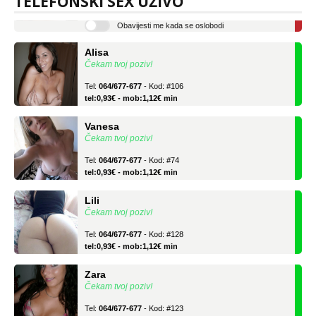
TELEFONSKI SEX UŽIVO
tel:0,93€ - mob:1,12€ min
Obavijesti me kada se oslobodi
Alisa
Čekam tvoj poziv!
Tel:
064/677-677
- Kod: #106
tel:0,93€ - mob:1,12€ min
Vanesa
Čekam tvoj poziv!
Tel:
064/677-677
- Kod: #74
tel:0,93€ - mob:1,12€ min
Lili
Čekam tvoj poziv!
Tel:
064/677-677
- Kod: #128
tel:0,93€ - mob:1,12€ min
Zara
Čekam tvoj poziv!
Tel:
064/677-677
- Kod: #123
tel:0,93€ - mob:1,12€ min