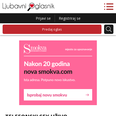
Prijavi se
Registriraj se
Predaj oglas
Liliana
Razgovaram :)
Tel:
064/677-677
- Kod: #69