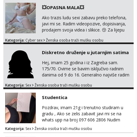
💥OPASNA MALA💥
Ako trazis ludu sexi zabavu preko telefona,
javi mi se. Radim videopozive, dopisivanja,
prodajem svoja videa i slikice. 😚 Za lijepu
suradnju javi mi se porukom na Whatsupp,
Kategorija:
Cyber sex
Ženska osoba traži mušku osobu
Viber ili Telegram. +385 91 723 0045
Diskretno druženje u jutarnjim satima
Hej, imam 25 godina i iz Zagreba sam.
175/70. Ovime se bavim isključivo radnim
danima od 9 do 16. Generalno najviše radim
GFE, tako da ako voliš lagana, opuštena
Kategorija:
Sex
Ženska osoba traži mušku osobu
druženja u diskreciji, vjerovatno ćemo si
pasati. Preferiram dugoročna druženja
Studentica
također, nisam zainteresirana za one and
done susrete. Ako se nalaziš u ovome, javi
Pozdrav, imam 21g i trenutno studiram u
mi se na WhatsApp sa nečime o sebi i tome
gradu , Ako se zelis zabavit javi mi se na
što voliš seksualno za daljnji d...
whats upp na broj 097 606 2806 Nudim
razme vrste zabave uzivo i online
Kategorija:
Sex
Ženska osoba traži mušku osobu