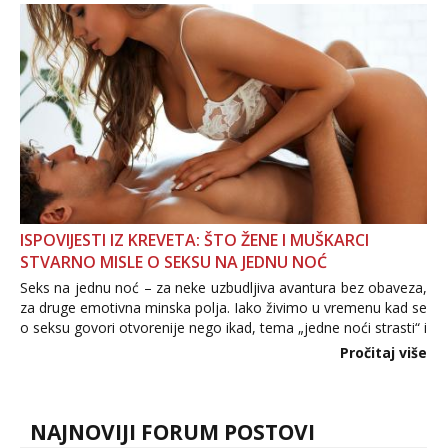
povjerenje. Takođe...
ISPOVIJESTI IZ KREVETA: ŠTO ŽENE I MUŠKARCI
STVARNO MISLE O SEKSU NA JEDNU NOĆ
Seks na jednu noć – za neke uzbudljiva avantura bez obaveza,
za druge emotivna minska polja. Iako živimo u vremenu kad se
o seksu govori otvorenije nego ikad, tema „jedne noći strasti“ i
dalje izaziva burne rasprave. Što zapravo misle žene, a što
Pročitaj više
muškarci? Jesu...
NAJNOVIJI FORUM POSTOVI