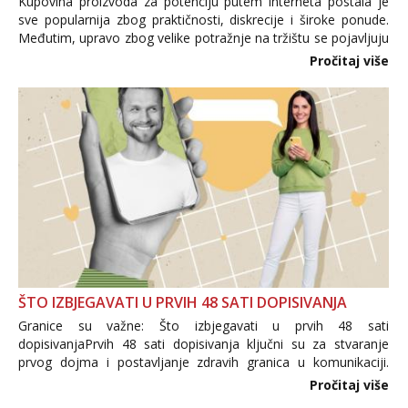
Kupovina proizvoda za potenciju putem interneta postala je
sve popularnija zbog praktičnosti, diskrecije i široke ponude.
Međutim, upravo zbog velike potražnje na tržištu se pojavljuju
i brojni krivotvoreni proizvodi, nepouzdane internetske
Pročitaj više
trgovine te proizvodi nepoznatog podrijetla. ...
ŠTO IZBJEGAVATI U PRVIH 48 SATI DOPISIVANJA
Granice su važne: Što izbjegavati u prvih 48 sati
dopisivanjaPrvih 48 sati dopisivanja ključni su za stvaranje
prvog dojma i postavljanje zdravih granica u komunikaciji.
Važno je izbjeći prebrzo otkrivanje osobnih ili intimnih
Pročitaj više
informacija, jer nepoznata osoba još nije zaslužila to