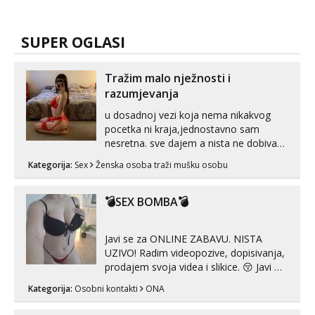
SUPER OGLASI
Tražim malo nježnosti i
razumjevanja
u dosadnoj vezi koja nema nikakvog
pocetka ni kraja,jednostavno sam
nesretna. sve dajem a nista ne dobivam
za uzvrat.trazim muskarca koji ce
Kategorija:
Sex
Ženska osoba traži mušku osobu
zadovoljiti moje potrebe,ne trazim puno
samo malo njeznosti i razumjevanja.
volim njezan seks i njezne poljupce po
💣SEX BOMBA💣
tijelu koji me jako pale,obozavam kad
muskar...
Javi se za ONLINE ZABAVU. NISTA
UZIVO! Radim videopozive, dopisivanja,
prodajem svoja videa i slikice. 😚 Javi mi
se porukom na Whatsupp, Viber ili
Kategorija:
Osobni kontakti
ONA
Telegram. +385 91 723 0045