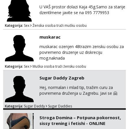
U VAŠ prostor dolazi Kaja 45g.Samo za starije
dzentlmene javite se na 095 7779953
Kategorija:
Sex
Ženska osoba traži mušku osobu
muskarac
muskarac ozenjen 48trazim zensku osobu za
povremeno druzenje uz diskreciju
mog.naknada
Kategorija:
Sex
Muška osoba traži žensku osobu
Sugar Daddy Zagreb
Hej, normalan i mlad tip, tražim curu za
povremena druženja u Zagrebu. Javi se 🤗
Kategorija:
Sugar Daddy
Sugar Daddies
Stroga Domina – Potpuna pokornost,
sissy trening i fetishi - ONLINE