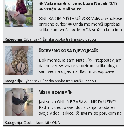
‎️‍🔥 Vatrena ‎️‍🔥 crvenokosa Natali (21)
uz slike i hot line pozive. Za vas sam
‎️‍🔥 vruča‎ ️‍🔥 online za
pripremila i slike s licem u raznim
kombinacijama isto kao i razna videa 😈
❌NE RADIM NIŠTA UŽIVO❌ Voliš crvenokose
Volim kinky stvari i dominaciju 🤫 ...
prirodne curke? ❤️ Onda me moraš isprobati
koliko sam vruča.‎ ️‍🔥 MLADA vražica koja ima
100% prorodne grudi, 💦 Misli su mi uvijek
Kategorija:
Cyber sex
Ženska osoba traži mušku osobu
prljave i u svemu vidim samo užitak. 💦 U
mojoj raznolikoj ponudi možeš pranaći nešto
🥰CRVENOKOSA DJEVOJKA🥰
po svojoj mjeri. Sexi videa s kolegicama,
dečkom ili pak ja sama di se dovodim do
Bok momci. Ja sam Natali. 💘 Pretpostavljam
ludila. 🍑 Naravno ako ti moja ponuda nije
da me vec svi znate s obzirom koliko dugo
dovoljna uvije...
sam vec na oglasima. Radim videopozive,
dopisivanja, prodajem svoja videa i slikice. 😚
Kategorija:
Cyber sex
Ženska osoba traži mušku osobu
Za lijepu suradnju javi mi se porukom na
Whatsupp, Viber ili Telegram. +385 91 723
💣SEX BOMBA💣
0045
Javi se za ONLINE ZABAVU. NISTA UZIVO!
Radim videopozive, dopisivanja, prodajem
svoja videa i slikice. 😚 Javi mi se porukom na
Whatsupp, Viber ili Telegram. +385 91 723
Kategorija:
Osobni kontakti
ONA
0045