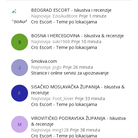
BEOGRAD ESCORT - Iskustva i recenzije
Najnovija: EzioAuditore
Prije 1 minute
Cro Escort - Teme po lokacijama
BOSNA I HERCEGOVINA - Iskustva & recenzije
Najnovija: suki1968
Prije 10 minuta
S
Cro Escort - Teme po lokacijama
Smokva.com
Najnovija: jogo
Prije 26 minuta
J
Stranice i online servisi za upoznavanje
SISAČKO MOSLAVAČKA ŽUPANIJA - Iskustva &
recenzije
F
Najnovija: Foot_lover
Prije 33 minuta
Cro Escort - Teme po lokacijama
VIROVITIČKO PODRAVSKA ŽUPANIJA - Iskustva
& recenzije
M
Najnovija: mng128
Prije 38 minuta
Cro Escort - Teme po lokacijama