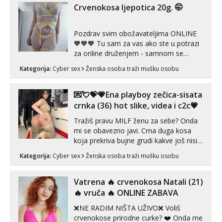
Crvenokosa ljepotica 20g. 🤭
Pozdrav svim obožavateljima ONLINE
🧡🧡🧡 Tu sam za vas ako ste u potrazi
za online druženjem - samnom se
možete zabaviti preko videopoziva, ili
Kategorija:
Cyber sex
Ženska osoba traži mušku osobu
ako vam nisam dovoljna radim i u paru i
trojci s kolegicama, svaka je drugačija
😉 Radim i vruća tipkanja uz slike i hot
💌💘💝💗Ena playboy zečica-sisata
line pozive. Za vas sam pripremila ...
crnka (36) hot slike, videa i c2c💗
Tražiš pravu MILF ženu za sebe? Onda
mi se obavezno javi. Crna duga kosa
koja prekriva bujne grudi kakve još nisi
vidio, čista ŠESTICA! A usne? O usnama
Kategorija:
Cyber sex
Ženska osoba traži mušku osobu
bolje da ni ne pričam. Prave pune usne
koje će ti se urezati u pamćenje, jer
vjeruj mi, takve još nisi vidio. Uvijek sam
Vatrena ‎️‍🔥 crvenokosa Natali (21)
spremna za ONLOINE zabavu...
‎️‍🔥 vruča‎ ️‍🔥 ONLINE ZABAVA
❌NE RADIM NIŠTA UŽIVO❌ Voliš
crvenokose prirodne curke? ❤️ Onda me