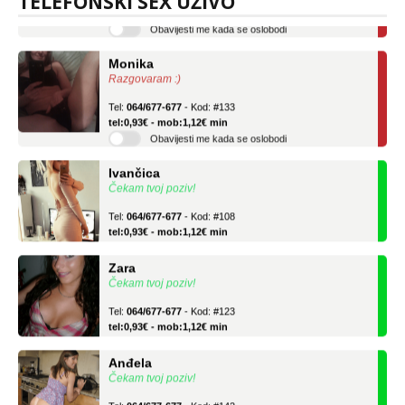
TELEFONSKI SEX UŽIVO
Obavijesti me kada se oslobodi
Monika
Razgovaram :)
Tel:
064/677-677
- Kod: #133
tel:0,93€ - mob:1,12€ min
Obavijesti me kada se oslobodi
Ivančica
Čekam tvoj poziv!
Tel:
064/677-677
- Kod: #108
tel:0,93€ - mob:1,12€ min
Zara
Čekam tvoj poziv!
Tel:
064/677-677
- Kod: #123
tel:0,93€ - mob:1,12€ min
Anđela
Čekam tvoj poziv!
Tel:
064/677-677
- Kod: #142