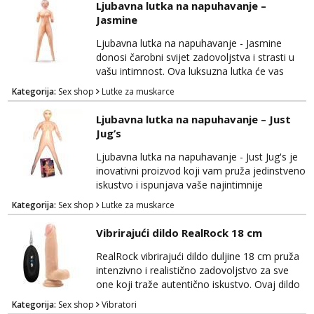
Ljubavna lutka na napuhavanje –
Izrađena je od visokokvalitetnih materijala
Jasmine
koji su sigurni za tijelo i ugodni na dodir,
pružajući udobnost tijekom upotrebe.
Ljubavna lutka na napuhavanje - Jasmine
Ljubavna lutka n...
donosi čarobni svijet zadovoljstva i strasti u
vašu intimnost. Ova luksuzna lutka će vas
oduševiti svojom izvanrednom kvalitetom i
Kategorija:
Sex shop
Lutke za muskarce
pažljivo osmišljenim dizajnom, pružajući vam
nezaboravna iskustva. Izrađena je od
Ljubavna lutka na napuhavanje – Just
visokokvalitetnog materijala koji je nježan na
Jug’s
dodir i siguran za tijelo, osiguravajući
udobnost i zadovoljstvo tijekom cijelog
Ljubavna lutka na napuhavanje - Just Jug's je
iskustva. Ljubav...
inovativni proizvod koji vam pruža jedinstveno
iskustvo i ispunjava vaše najintimnije
fantazije. Ova realistična ljubavna lutka će vas
Kategorija:
Sex shop
Lutke za muskarce
zadovoljiti svojom izvanrednom kvalitetom i
autentičnim dizajnom. Izrađena je od
Vibrirajući dildo RealRock 18 cm
visokokvalitetnog materijala koji je nježan na
dodir i siguran za tijelo, pružajući vam
RealRock vibrirajući dildo duljine 18 cm pruža
udobnost i zadovoljstvo tijekom korištenja.
intenzivno i realistično zadovoljstvo za sve
Jus...
one koji traže autentično iskustvo. Ovaj dildo
impresionira svojim izgledom i
Kategorija:
Sex shop
Vibratori
performansama, omogućujući vam da