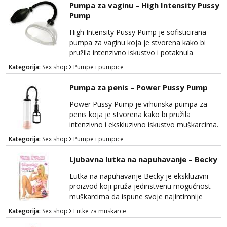
vam pružila nevjerojatno osnažujuće iskustvo.
Pumpa za vaginu – High Intensity Pussy
Izrađena je od sigurnih i nježnih materijala
Pump
koji su prijateljski prema tijelu, osiguravajući
udobnost tijekom korištenja. Rose...
High Intensity Pussy Pump je sofisticirana
pumpa za vaginu koja je stvorena kako bi
pružila intenzivno iskustvo i potaknula
senzacije kod žena. Ova visokokvalitetna
Kategorija:
Sex shop
Pumpe i pumpice
pumpa je dizajnirana s ciljem povećanja
osjetljivosti i poboljšanja intimnih trenutaka.
Pumpa za penis – Power Pussy Pump
Izrađena je od sigurnih materijala koji su
nježni na dodir i prijateljski prema tijelu,
Power Pussy Pump je vrhunska pumpa za
osiguravajući udobnost tijekom upotrebe.
penis koja je stvorena kako bi pružila
High Intensity ...
intenzivno i ekskluzivno iskustvo muškarcima.
Ovaj proizvod ima za cilj poboljšati vašu
Kategorija:
Sex shop
Pumpe i pumpice
izdržljivost, osnažiti vašu intimnost i pružiti
duboko zadovoljstvo. Izrađen je od
Ljubavna lutka na napuhavanje – Becky
visokokvalitetnih materijala koji su sigurni za
tijelo i omogućuju udobnost tijekom
Lutka na napuhavanje Becky je ekskluzivni
korištenja. Power Pussy Pump je pažljivo
proizvod koji pruža jedinstvenu mogućnost
oblikovan kako bi pružio...
muškarcima da ispune svoje najintimnije
fantazije i potrebe za zadovoljstvom. Ova
Kategorija:
Sex shop
Lutke za muskarce
realistična lutka nudi autentično iskustvo i
mnoge značajke koje će oduševiti korisnike.