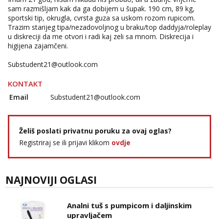
sam razmišljam kak da ga dobijem u šupak. 190 cm, 89 kg,
sportski tip, okrugla, cvrsta guza sa uskom rozom rupicom.
Trazim starijeg tipa/nezadovoljnog u braku/top daddyja/roleplay
u diskreciji da me otvori i radi kaj zeli sa mnom. Diskrecija i
higijena zajamčeni.
Substudent21@outlook.com
KONTAKT
Email
Substudent21@outlook.com
Želiš poslati privatnu poruku za ovaj oglas?
Registriraj se ili prijavi klikom
ovdje
NAJNOVIJI OGLASI
Analni tuš s pumpicom i daljinskim
upravljačem