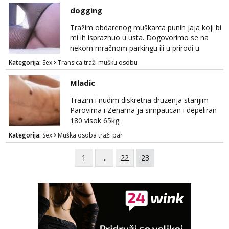
sam jahačica na kurcu. Javi se na mail za
dogging
dogovor. Prednost je opis i slika kurca u prvoj
poruci u mailu (samo obdareni, koji dobro
Tražim obdarenog muškarca punih jaja koji bi
špricaju, perverzni, s jačim seksualnim
mi ih ispraznuo u usta. Dogovorimo se na
nagon...
nekom mračnom parkingu ili u prirodi u
večernjim satima. Dočekam te u autu,
Kategorija:
Sex
Transica traži mušku osobu
spustim pozor, daš mi ga u usta i iscijedim ti
ga do kraja. Možeš me i naguziti. Nina CD
Mladic
Trazim i nudim diskretna druzenja starijim
Parovima i Zenama ja simpatican i depeliran
180 visok 65kg.
Kategorija:
Sex
Muška osoba traži par
1
...
22
23