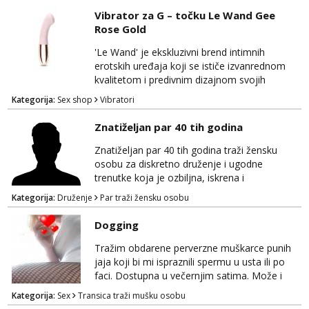
vibratoru nalaze se dva odvojena motora koji
Vibrator za G – točku Le Wand Gee
omogućuju izbor između 10 različitih načina
Rose Gold
vibriranja.
'Le Wand' je ekskluzivni brend intimnih
erotskih uređaja koji se ističe izvanrednom
kvalitetom i predivnim dizajnom svojih
proizvoda. Njihovi proizvodi izrađeni su
Kategorija:
Sex shop
Vibratori
isključivo od najkvalitetnijih materijala poput
silikona i metala, koji su potpuno sigurni za
Znatiželjan par 40 tih godina
vaše tijelo. Le Wand Gee Rose Gold je
vibrator kompaktnih dimenzija s ravnim
Znatiželjan par 40 tih godina traži žensku
vrhom, dizajniran kako bi pružio besprijekornu
osobu za diskretno druženje i ugodne
stimulaciju vaš...
trenutke koja je ozbiljna, iskrena i
jednostavna bez puno kompliciranja,
Kategorija:
Druženje
Par traži žensku osobu
natezanja i analiziranjai koja je spremna na
susret bez puno beskonačnog dopisvanja.
Dogging
Znači koja stvarno to želi. Dugi niz godina u
vezi bez djece. Živimo drugačiji život od
Tražim obdarene perverzne muškarce punih
klasičnih parova. Posve otvoreni i perverzni i
jaja koji bi mi ispraznili spermu u usta ili po
željni druženja bez stida i...
faci. Dostupna u večernjim satima. Može i
anal, dogging grupno u prirodi, na parkingu, u
Kategorija:
Sex
Transica traži mušku osobu
tvom prostoru, kamionu, kombiju ... Pohotna