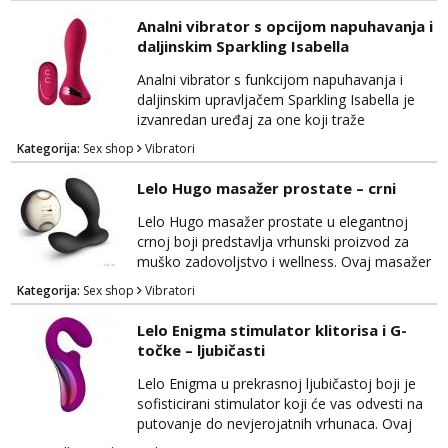
doživite senzacije koje će vas ostaviti
Analni vibrator s opcijom napuhavanja i
zadovoljenima. Izrađen je od
daljinskim Sparkling Isabella
visokokvalitetnog materijala koji je nježan na
dodir i siguran za tijelo, pružajući vam
Analni vibrator s funkcijom napuhavanja i
potpunu udobnost tijekom korištenja....
daljinskim upravljačem Sparkling Isabella je
izvanredan uređaj za one koji traže
ekskluzivno iskustvo i intenzivnu stimulaciju.
Kategorija:
Sex shop
Vibratori
Ovaj luksuzni vibrator kombinira niz naprednih
značajki kako bi pružio nevjerojatne senzacije
Lelo Hugo masažer prostate – crni
i potpunu kontrolu. Izrađen od
visokokvalitetnog, tijelu prijateljskog silikona,
Lelo Hugo masažer prostate u elegantnoj
Sparkling Isabella nudi nježnu teksturu i
crnoj boji predstavlja vrhunski proizvod za
sigurnost ...
muško zadovoljstvo i wellness. Ovaj masažer
dizajniran je za pružanje dubokih i intenzivnih
Kategorija:
Sex shop
Vibratori
senzacija, istovremeno ciljajući prostati i
perineum, kako biste postigli nevjerojatno
Lelo Enigma stimulator klitorisa i G-
zadovoljstvo i relaksaciju. Hugo se izdvaja po
točke – ljubičasti
svom sofisticiranom dizajnu i vrhunskim
materijalima, što uključuje siguran silikon koj...
Lelo Enigma u prekrasnoj ljubičastoj boji je
sofisticirani stimulator koji će vas odvesti na
putovanje do nevjerojatnih vrhunaca. Ovaj
luksuzni uređaj kombinira stimulaciju klitorisa i