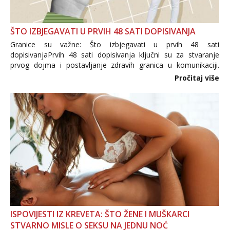
ŠTO IZBJEGAVATI U PRVIH 48 SATI DOPISIVANJA
Granice su važne: Što izbjegavati u prvih 48 sati
dopisivanjaPrvih 48 sati dopisivanja ključni su za stvaranje
prvog dojma i postavljanje zdravih granica u komunikaciji.
Važno je izbjeći prebrzo otkrivanje osobnih ili intimnih
Pročitaj više
informacija, jer nepoznata osoba još nije zaslužila to
povjerenje. Takođe...
ISPOVIJESTI IZ KREVETA: ŠTO ŽENE I MUŠKARCI
STVARNO MISLE O SEKSU NA JEDNU NOĆ