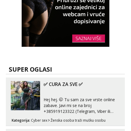
SUPER OGLASI
✅ CURA ZA SVE ✅
Hej hej. 🤭 Tu sam za sve vrste online
zabave. Javi mi se na broj
+385919123322 (Telegram, Viber ili
Whatsapp). 🤙 NE javljaj se na uzivo.
Kategorija:
Cyber sex
Ženska osoba traži mušku osobu
Hvala.