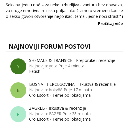
Seks na jednu noć – za neke uzbudljiva avantura bez obaveza,
za druge emotivna minska polja. Iako živimo u vremenu kad se
o seksu govori otvorenije nego ikad, tema „jedne noći strasti“ i
dalje izaziva burne rasprave. Što zapravo misle žene, a što
Pročitaj više
muškarci? Jesu...
NAJNOVIJI FORUM POSTOVI
SHEMALE & TRANSICE - Preporuke i recenzije
Najnovija: yota
Prije 4 minuta
Y
Fetish
BOSNA I HERCEGOVINA - Iskustva & recenzije
Najnovija: boky88
Prije 17 minuta
B
Cro Escort - Teme po lokacijama
ZAGREB - Iskustva & recenzije
Najnovija: FAZER
Prije 28 minuta
F
Cro Escort - Teme po lokacijama