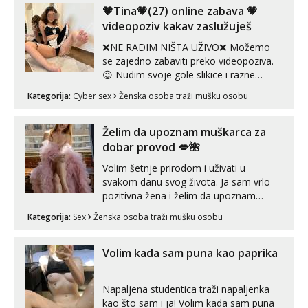
💗Tina💗(27) online zabava 💗
videopoziv kakav zaslužuješ
❌NE RADIM NIŠTA UŽIVO❌ Možemo
se zajedno zabaviti preko videopoziva.
😉 Nudim svoje gole slikice i razne
videouradke. 🤩 Za online zabavu pošalji
Kategorija:
Cyber sex
Ženska osoba traži mušku osobu
poruku na Whatsapp, Telegram ili Viber.
😎 +385 91 912 3322 Za provjeru moje
autentičnosti možeš me vidjeti na
Želim da upoznam muškarca za
videopozivu. 😉 S vama sam vec 5 ...
dobar provod 💋🌺
Volim šetnje prirodom i uživati u
svakom danu svog života. Ja sam vrlo
pozitivna žena i želim da upoznam
muškarca za dobar provod, naravno
Kategorija:
Sex
Ženska osoba traži mušku osobu
može i nešto više.💋🌺 Klikni na link
ispod i nadji me tamo, cekam te!
Volim kada sam puna kao paprika
Napaljena studentica traži napaljenka
kao što sam i ja! Volim kada sam puna