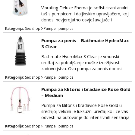
Vibrating Deluxe Enema je sofisticirani analni
tuš s pumpicom i daljinskim upravljačem, koji
donosi nevjerojatno osvježavajuće i
stimulirajuće iskustvo. Ovaj uređaj kombinira
Kategorija:
Sex shop
Pumpe i pumpice
praktičnost s luksuzom kako bi vam pružio
sve što je potrebno za potpunu higijenu i
Pumpa za penis – Bathmate HydroMax
intenzivnu analnu stimulaciju. Izrađen je od
3 Clear
visokokvalitetnih materijala koji su sigurni za
tijelo, pružajući udobnost tijekom korištenja...
Bathmate HydroMax 3 Clear je vrhunski
uređaj za poboljšanje muške izdržljivosti i
zadovoljstva. Ova pumpa za penis donosi
naprednu tehnologiju kako bi vam pružila
Kategorija:
Sex shop
Pumpe i pumpice
maksimalne prednosti i povećanje veličine.
Izrađena je od visokokvalitetnih materijala
Pumpa za klitoris i bradavice Rose Gold
koji su sigurni za tijelo, pružajući vam
– Medium
udobnost i sigurnost tijekom upotrebe. Klaran
dizajn Bathmate HydroMax 3 omogućava
Pumpa za klitoris i bradavice Rose Gold u
vam da pratite svoj nap...
srednjoj veličini je luksuzni uređaj koji će vas
odvesti na putovanje do intenzivnih senzacija
i neopisivih trenutaka zadovoljstva. Ova
Kategorija:
Sex shop
Pumpe i pumpice
visokokvalitetna pumpa dizajnirana je kako bi