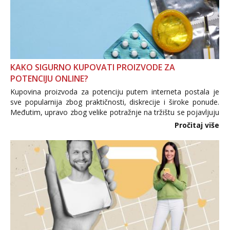
KAKO SIGURNO KUPOVATI PROIZVODE ZA
POTENCIJU ONLINE?
Kupovina proizvoda za potenciju putem interneta postala je
sve popularnija zbog praktičnosti, diskrecije i široke ponude.
Međutim, upravo zbog velike potražnje na tržištu se pojavljuju
i brojni krivotvoreni proizvodi, nepouzdane internetske
Pročitaj više
trgovine te proizvodi nepoznatog podrijetla. ...