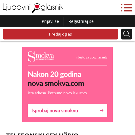
Prijavi se
Registriraj se
Predaj oglas
Lucija
Razgovaram :)
Tel:
064/677-677
- Kod: #136
tel:0,93€ - mob:1,12€ min