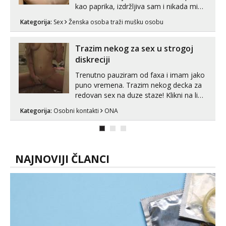
kao paprika, izdržljiva sam i nikada mi
nije dosta seksa. Volim grubi seks i više
Kategorija:
Sex
Ženska osoba traži mušku osobu
puta dnevno bilo kad i bilo gdje zato se
javi što prije da me isprobaš Klikni na
link ispod i nadji me tamo, cekam te!
Trazim nekog za sex u strogoj
diskreciji
Trenutno pauziram od faxa i imam jako
puno vremena. Trazim nekog decka za
redovan sex na duze staze! Klikni na link
ispod i nadji me tamo, cekam te!
Kategorija:
Osobni kontakti
ONA
NAJNOVIJI ČLANCI