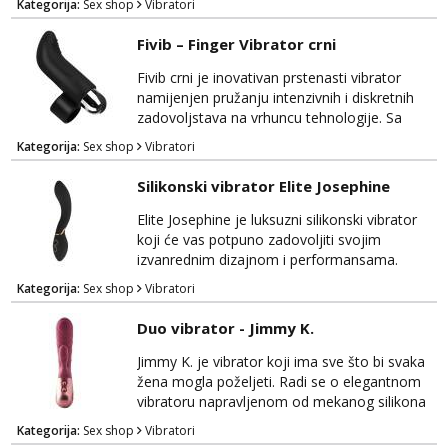
Kategorija:
Sex shop
Vibratori
G-točke kako biste doživjeli duboko
zadovoljstvo i senzacije koje nikada prije niste
Fivib – Finger Vibrator crni
iskusili. Dizajniran je s najvišim standardima
kvalitete i udobnosti, koristeći siguran silikon
Fivib crni je inovativan prstenasti vibrator
koji je nježan na dodir i prija...
namijenjen pružanju intenzivnih i diskretnih
zadovoljstava na vrhuncu tehnologije. Sa
svojim elegantnim dizajnom i crnom bojom,
Kategorija:
Sex shop
Vibratori
ovaj prstenasti vibrator će dodati dozu
luksuza vašem intimnom iskustvu.
Silikonski vibrator Elite Josephine
Jednostavan za upotrebu, Fivib se stavlja na
prst poput prstena, omogućavajući vam
Elite Josephine je luksuzni silikonski vibrator
potpunu kontrolu nad svojim senzualnim
koji će vas potpuno zadovoljiti svojim
putovanjem. Nježan i baršunas...
izvanrednim dizajnom i performansama.
Izrađen od visokokvalitetnog silikona, nježnog
Kategorija:
Sex shop
Vibratori
na dodir i sigurnog za tijelo, ovaj vibrator
pruža nevjerojatno realistično iskustvo.
Duo vibrator - Jimmy K.
Njegova ergonomska forma omogućuje lako
rukovanje i ciljano usmjeravanje za
Jimmy K. je vibrator koji ima sve što bi svaka
maksimalnu stimulaciju. Elite Josephine dolazi
žena mogla poželjeti. Radi se o elegantnom
s raznovrsnim br...
vibratoru napravljenom od mekanog silikona
koji je vodootporan i dolazi s posebnim
Kategorija:
Sex shop
Vibratori
nastavkom za stimulaciju klitorisa. U samom