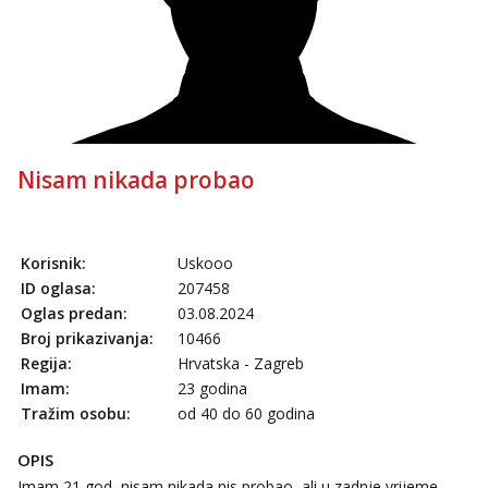
tel:0,93€ - mob:1,12€ min
Anđela
Čekam tvoj poziv!
Tel:
064/677-677
- Kod: #142
tel:0,93€ - mob:1,12€ min
Nisam nikada probao
Korisnik:
Uskooo
ID oglasa:
207458
Oglas predan:
03.08.2024
Broj prikazivanja:
10466
Regija:
Hrvatska - Zagreb
Imam:
23 godina
Tražim osobu:
od 40 do 60 godina
OPIS
Imam 21 god, nisam nikada nis probao, ali u zadnje vrijeme