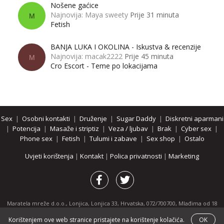
Nošene gaćice
Najnovija: Maya sweety
Prije 31 minuta
M
Fetish
BANJA LUKA I OKOLINA - Iskustva & recenzije
Najnovija: macak2222
Prije 45 minuta
M
Cro Escort - Teme po lokacijama
Sex
|
Osobni kontakti
|
Druženje
|
Sugar Daddy
|
Diskretni aparmani
|
Potencija
|
Masaže i striptiz
|
Veza / ljubav
|
Brak
|
Cyber sex
|
Phone sex
|
Fetish
|
Tulumi i zabave
|
Sex shop
|
Ostalo
Uvjeti korištenja
|
Kontakt
|
Polica privatnosti
|
Marketing
Maratela mreže d.o.o., Lonjica, Lonjica 33, Hrvatska, 072/700700, Mlađima od 18
godina zabranjeno je pregledavanje stranice i svih njenih dijelova.
Korištenjem ove web stranice pristajete na korištenje kolačića.
OK
Partnerski portali:
osobnikontakti.com
|
hotline.hr
|
ThePornDude.com