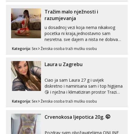
Tražim malo nježnosti i
razumjevanja
u dosadnoj vezi koja nema nikakvog
pocetka ni kraja,jednostavno sam
nesretna. sve dajem a nista ne dobivam
za uzvrat.trazim muskarca koji ce
Kategorija:
Sex
Ženska osoba traži mušku osobu
zadovoljiti moje potrebe,ne trazim puno
samo malo njeznosti i razumjevanja.
volim njezan seks i njezne poljupce po
Laura u Zagrebu
tijelu koji me jako pale,obozavam kad
muskar...
Ciao ja sam Laura 27 g i uvijek
diskretno i namirisana sam i top higijena
😘 i nježna i klimatiziran prostor Trazim
sex za nagradu Radim klasican sex
Kategorija:
Sex
Ženska osoba traži mušku osobu
Pusenje i gutanje sperme Erotsko rublje
imam uvijek Lizati me mozes i ljubiti po
tijelu Iskljucivo neradim analni !!! I
Crvenokosa ljepotica 20g. 🤭
neljubim se Wha...
Pozdrav svim obožavateljima ONLINE