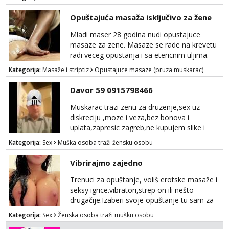
kakva placanja opcenito (gotovina) ili
unaprijed (aircash, paysafecard, bonovi) ne
Opuštajuća masaža isključivo za žene
dolaze u obzir. Javit se prvo porukom na
whatsapp 0958048882.
Mladi maser 28 godina nudi opustajuce
masaze za zene. Masaze se rade na krevetu
radi veceg opustanja i sa etericnim uljima.
Radi se o kompletnoj masazi cijelog tijela od
Kategorija:
Masaže i striptiz
Opustajuce masaze (pruza muskarac)
glave do pete, ili ako ne odgovara po
dogovoru naravno. Godine nisu bitne, ali
Davor 59 0915798466
higijena i diskrecija su jako bitni. Sve ostale
informacije moze na mail:
Muskarac trazi zenu za druzenje,sex uz
opustajucamasaza@hotmail.com Ili wapp
diskreciju ,moze i veza,bez bonova i
+385 95 5547 045
uplata,zapresic zagreb,ne kupujem slike i
videa
Kategorija:
Sex
Muška osoba traži žensku osobu
Vibrirajmo zajedno
Trenuci za opuštanje, voliš erotske masaže i
seksy igrice.vibratori,strep on ili nešto
drugačije.Izaberi svoje opuštanje tu sam za
tebe.sve info na mob 095/762-8147
Kategorija:
Sex
Ženska osoba traži mušku osobu