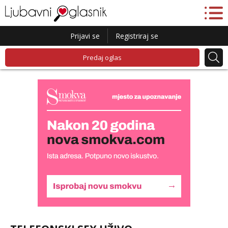
Prijavi se
Registriraj se
Predaj oglas
Alisa
Razgovaram :)
Tel:
064/677-677
- Kod: #106
tel:0,93€ - mob:1,12€ min