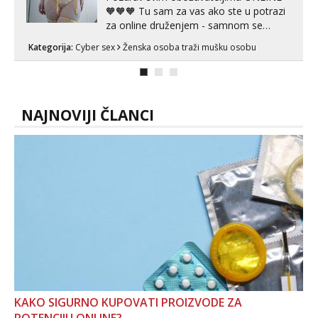
🧡🧡🧡 Tu sam za vas ako ste u potrazi
za online druženjem - samnom se
možete zabaviti preko videopoziva, ili
Kategorija:
Cyber sex
Ženska osoba traži mušku osobu
ako vam nisam dovoljna radim i u paru i
trojci s kolegicama, svaka je drugačija
😉 Radim i vruća tipkanja uz slike i hot
line pozive. Za vas sam pripremila ...
NAJNOVIJI ČLANCI
KAKO SIGURNO KUPOVATI PROIZVODE ZA