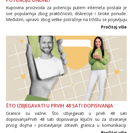
POTENCIJU ONLINE?
Kupovina proizvoda za potenciju putem interneta postala je
sve popularnija zbog praktičnosti, diskrecije i široke ponude.
Međutim, upravo zbog velike potražnje na tržištu se pojavljuju
i brojni krivotvoreni proizvodi, nepouzdane internetske
Pročitaj više
trgovine te proizvodi nepoznatog podrijetla. ...
ŠTO IZBJEGAVATI U PRVIH 48 SATI DOPISIVANJA
Granice su važne: Što izbjegavati u prvih 48 sati
dopisivanjaPrvih 48 sati dopisivanja ključni su za stvaranje
prvog dojma i postavljanje zdravih granica u komunikaciji.
Važno je izbjeći prebrzo otkrivanje osobnih ili intimnih
Pročitaj više