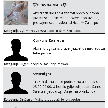
💥OPASNA MALA💥
Ako trazis ludu sexi zabavu preko telefona,
javi mi se. Radim videopozive, dopisivanja,
prodajem svoja videa i slikice. 😚 Za lijepu
suradnju javi mi se porukom na Whatsupp,
Kategorija:
Cyber sex
Ženska osoba traži mušku osobu
Viber ili Telegram. +385 91 723 0045
Curku iz Zagreba
Ako si u Zg i zelis druzenje,izlet uz naknadu za
tebe javi se
Kategorija:
Sugar Daddy
Sugar Baby (zensko)
Overnight
Trazim damu da se podruzimo u srijedu od
23:00-06:00. U hotelu gdje odsjedam. Samo
Sam u srijedu u zg. Da je malo kinky, da
izadje u susret sa nekim željicama . Da je
Kategorija:
Druženje
Muška osoba traži žensku osobu
party friendly, naravno ako nema kemije ,
nema potrebe da se gubi vrijeme . Samo ako