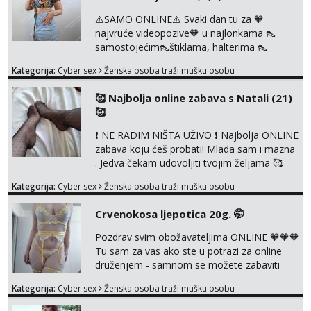
⚠️SAMO ONLINE⚠️ Svaki dan tu za 🧡
najvruće videopozive🧡 u najlonkama 👠
samostojećim👠štiklama, halterima 👠
školarka👠 tajnica ili ostalo po željama i
Kategorija:
Cyber sex
Ženska osoba traži mušku osobu
dogovoru 🧡 Dopisivanja hot chat🧡 o
svakakvim fetišima, ulogama i seksi temama
🥰 Najbolja online zabava s Natali (21)
🧡 Videa🧡 solo squirt, razne anal igračke,
🥰
vibratori, s PARTNEROM, S KOLEGICAMA
lizanje, striptiz, footfetiši itd 🔞 ❣️Radim već
❗ NE RADIM NIŠTA UŽIVO ❗ Najbolja ONLINE
jako dugo, imam iskustva i više načina pla...
zabava koju ćeš probati! Mlada sam i mazna
. Jedva čekam udovoljiti tvojim željama 🥰
Javi se porukom na Whatsapp ili Telagram da
Kategorija:
Cyber sex
Ženska osoba traži mušku osobu
se dogovorimo kako ćemo se zabaviti.
Radim videopozive solo i s kolegicom, imam
Crvenokosa ljepotica 20g. 🤭
foto i video materijal u kojem se sama
diram, s kolegicama, s dečkom, igračkama
Pozdrav svim obožavateljima ONLINE 🧡🧡🧡
itd. Radim dopisivanje o seksi temama koje
Tu sam za vas ako ste u potrazi za online
nas uzbuđuju 🤭 Čekam...
druženjem - samnom se možete zabaviti
preko videopoziva, ili ako vam nisam
Kategorija:
Cyber sex
Ženska osoba traži mušku osobu
dovoljna radim i u paru i trojci s kolegicama,
svaka je drugačija 😉 Radim i vruća tipkanja