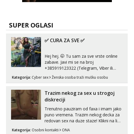
SUPER OGLASI
✅ CURA ZA SVE ✅
Hej hej. 🤭 Tu sam za sve vrste online
zabave. Javi mi se na broj
+385919123322 (Telegram, Viber ili
Whatsapp). 🤙 NE javljaj se na uzivo.
Kategorija:
Cyber sex
Ženska osoba traži mušku osobu
Hvala.
Trazim nekog za sex u strogoj
diskreciji
Trenutno pauziram od faxa i imam jako
puno vremena. Trazim nekog decka za
redovan sex na duze staze! Klikni na link
ispod i nadji me tamo, cekam te!
Kategorija:
Osobni kontakti
ONA