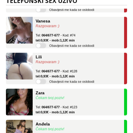
TELEFONSKI SEX UŽIVO
Obavijesti me kada se oslobodi
Vanesa
Razgovaram :)
Tel:
064/677-677
- Kod: #74
tel:0,93€ - mob:1,12€ min
Obavijesti me kada se oslobodi
Lili
Razgovaram :)
Tel:
064/677-677
- Kod: #128
tel:0,93€ - mob:1,12€ min
Obavijesti me kada se oslobodi
Zara
Čekam tvoj poziv!
Tel:
064/677-677
- Kod: #123
tel:0,93€ - mob:1,12€ min
Anđela
Čekam tvoj poziv!