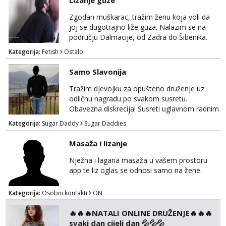
Lizanje guze
Zgodan muškarac, tražim ženu koja voli da
joj se dugotrajno liže guza. Nalazim se na
području Dalmacije, od Zadra do Šibenika.
Kategorija:
Fetish
Ostalo
Samo Slavonija
Tražim djevojku za opušteno druženje uz
odličnu nagradu po svakom susretu.
Obavezna diskrecija! Susreti uglavnom radnim
danima tijekom dana ali nije uvjet. Samo
Kategorija:
Sugar Daddy
Sugar Daddies
Slavonija. osmarios984@gmail.com
Masaža i lizanje
Nježna i lagana masaža u vašem prostoru
app te liz oglas se odnosi samo na žene.
Kategorija:
Osobni kontakti
ON
🔥🔥🔥NATALI ONLINE DRUŽENJE🔥🔥🔥
svaki dan cijeli dan 💦💦💦