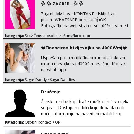
💦 💦 ZAGREB...💦 💦
Zagreb My Love KONTAKT - Isključivo
putem WHATSAPP poruka✅️👍OK.
Fotografije na web stranici su 100% stvarne i
moje. ❤️ 🥰 stariji gospoda su također
Kategorija:
Sex
Ženska osoba traži mušku osobu
dobrodošli! Ali informacije ću vam poslati
samo putem WhatsAppa. ❗️❗️❗️ Samo u mom
❤️Financirao bi djevojku sa 4000€/mj❤️
stanu; čista kupaonica i ručnici za vas prije ili
poslije masaže, nalazim se u centru grada. 🚫
Uspješan poduzetnik financirao bi atraktivnu
NE POZIVI ,❌️ NE SEXCAM, ❌️NE
mladu djevojku sa 4000€ mjesečno. Kontakt
SEXCHATTING🚫...
na whatsapp.
Kategorija:
Sugar Daddy
Sugar Daddies
Druženje
Ženske osobe koje traže muško društvo neka
se jave . Dostupan u bilo koje doba dana ili
noći . Informacije na navedeni mail ili broj
mobitela.
Kategorija:
Osobni kontakti
ON