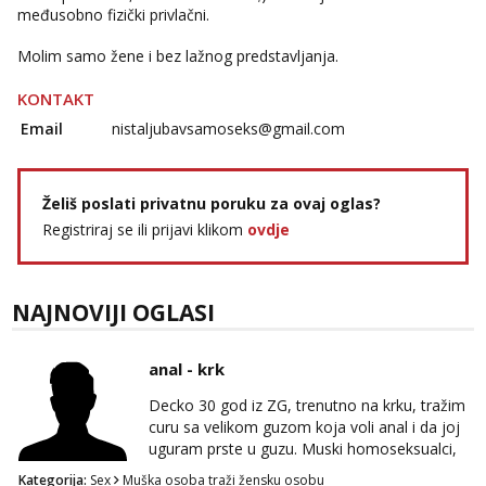
međusobno fizički privlačni.
Molim samo žene i bez lažnog predstavljanja.
KONTAKT
Email
nistaljubavsamoseks@gmail.com
Želiš poslati privatnu poruku za ovaj oglas?
Registriraj se ili prijavi klikom
ovdje
NAJNOVIJI OGLASI
anal - krk
Decko 30 god iz ZG, trenutno na krku, tražim
curu sa velikom guzom koja voli anal i da joj
uguram prste u guzu. Muski homoseksualci,
parovi i transiči odjebite, ne zanimate me. Bilo
Kategorija:
Sex
Muška osoba traži žensku osobu