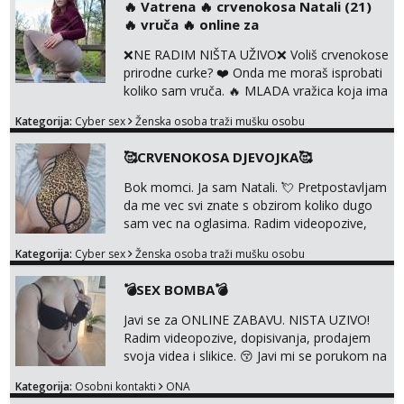
‎️‍🔥 Vatrena ‎️‍🔥 crvenokosa Natali (21)
uz slike i hot line pozive. Za vas sam
‎️‍🔥 vruča‎ ️‍🔥 online za
pripremila i slike s licem u raznim
kombinacijama isto kao i razna videa 😈
❌NE RADIM NIŠTA UŽIVO❌ Voliš crvenokose
Volim kinky stvari i dominaciju 🤫 ...
prirodne curke? ❤️ Onda me moraš isprobati
koliko sam vruča.‎ ️‍🔥 MLADA vražica koja ima
100% prorodne grudi, 💦 Misli su mi uvijek
Kategorija:
Cyber sex
Ženska osoba traži mušku osobu
prljave i u svemu vidim samo užitak. 💦 U
mojoj raznolikoj ponudi možeš pranaći nešto
🥰CRVENOKOSA DJEVOJKA🥰
po svojoj mjeri. Sexi videa s kolegicama,
dečkom ili pak ja sama di se dovodim do
Bok momci. Ja sam Natali. 💘 Pretpostavljam
ludila. 🍑 Naravno ako ti moja ponuda nije
da me vec svi znate s obzirom koliko dugo
dovoljna uvije...
sam vec na oglasima. Radim videopozive,
dopisivanja, prodajem svoja videa i slikice. 😚
Kategorija:
Cyber sex
Ženska osoba traži mušku osobu
Za lijepu suradnju javi mi se porukom na
Whatsupp, Viber ili Telegram. +385 91 723
💣SEX BOMBA💣
0045
Javi se za ONLINE ZABAVU. NISTA UZIVO!
Radim videopozive, dopisivanja, prodajem
svoja videa i slikice. 😚 Javi mi se porukom na
Whatsupp, Viber ili Telegram. +385 91 723
Kategorija:
Osobni kontakti
ONA
0045