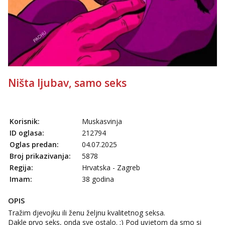
Tel:
064/677-677
- Kod: #123
tel:0,93€ - mob:1,12€ min
Anđela
Čekam tvoj poziv!
Tel:
064/677-677
- Kod: #142
tel:0,93€ - mob:1,12€ min
Ništa ljubav, samo seks
Korisnik:
Muskasvinja
ID oglasa:
212794
Oglas predan:
04.07.2025
Broj prikazivanja:
5878
Regija:
Hrvatska - Zagreb
Imam:
38 godina
OPIS
Tražim djevojku ili ženu željnu kvalitetnog seksa.
Dakle prvo seks, onda sve ostalo. ;) Pod uvjetom da smo si