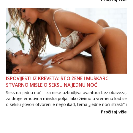
informacija, jer nepoznata osoba još nije zaslužila to
povjerenje. Takođe...
ISPOVIJESTI IZ KREVETA: ŠTO ŽENE I MUŠKARCI
STVARNO MISLE O SEKSU NA JEDNU NOĆ
Seks na jednu noć – za neke uzbudljiva avantura bez obaveza,
za druge emotivna minska polja. Iako živimo u vremenu kad se
o seksu govori otvorenije nego ikad, tema „jedne noći strasti“ i
dalje izaziva burne rasprave. Što zapravo misle žene, a što
Pročitaj više
muškarci? Jesu...