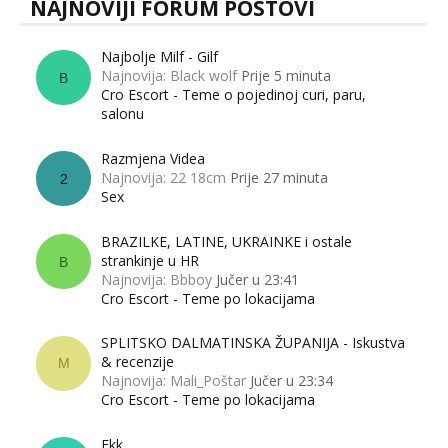
NAJNOVIJI FORUM POSTOVI
Najbolje Milf - Gilf
Najnovija: Black wolf
Prije 5 minuta
B
Cro Escort - Teme o pojedinoj curi, paru,
salonu
Razmjena Videa
Najnovija: 22 18cm
Prije 27 minuta
2
Sex
BRAZILKE, LATINE, UKRAINKE i ostale
strankinje u HR
B
Najnovija: Bbboy
Jučer u 23:41
Cro Escort - Teme po lokacijama
SPLITSKO DALMATINSKA ŽUPANIJA - Iskustva
& recenzije
M
Najnovija: Mali_Poštar
Jučer u 23:34
Cro Escort - Teme po lokacijama
Fkk