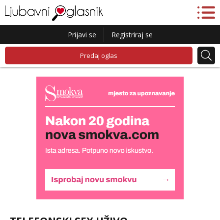
Prijavi se
Registriraj se
Predaj oglas
Alisa
Razgovaram :)
Tel:
064/677-677
- Kod: #106
tel:0,93€ - mob:1,12€ min