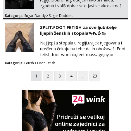
zgodna i voliš dobar sex. Javi se ako: - imaš
do 25 godina - imaš do 65 kg - imaš dugu
Kategorija:
Sugar Daddy
Sugar Daddies
kosu - se dobro ljubiš - si fleksibilna s
vremenom (jer ga nemam previše) i
SPLIT:FOOT FETISH za sve ljubitelje
dostupna radnim danom (vikendi i noći su za
lijepih ženskih stopala👡👠👢👟
obitelj) - vodiš brigu o zdravlju i koristiš
zaštitu Ne javljajte se: - debele - frajeri i
Najljepša stopala u regiji,uvijek njegovana i
paro...
uređena čekaju na tebe da ih obožavaš! Foot
fetish,foot worship,feet massage,nylon
fetish,trampling... Ponedjeljak-subota:15-
Kategorija:
Fetish
Foot Fetish
20.30h. Samo za istinske obožavatelje ovog
fetisha,isključivo POZIV. Sex i sl.ISKLJUČENO!
1
2
3
4
...
23