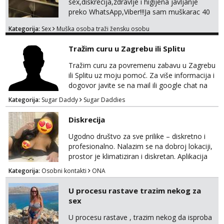
sex,diskrecija,zdravlje i higijena javljanje
preko WhatsApp,Viber!!!Ja sam muškarac 40
god. 180cm 105kg!!!BDSM I razno razni fetiši
Kategorija:
Sex
Muška osoba traži žensku osobu
sve stvar dogovora otvoren za sve
opcije!!!Parovi isto dobro došli!!!
Tražim curu u Zagrebu ili Splitu
Tražim curu za povremenu zabavu u Zagrebu
ili Splitu uz moju pomoć. Za više informacija i
dogovor javite se na mail ili google chat na
oneofakind999111@gmail.com
Kategorija:
Sugar Daddy
Sugar Daddies
Diskrecija
Ugodno društvo za sve prilike – diskretno i
profesionalno. Nalazim se na dobroj lokaciji,
prostor je klimatiziran i diskretan. Aplikacija
what sapp 0957660399.
Kategorija:
Osobni kontakti
ONA
U procesu rastave trazim nekog za
sex
U procesu rastave , trazim nekog da isproba