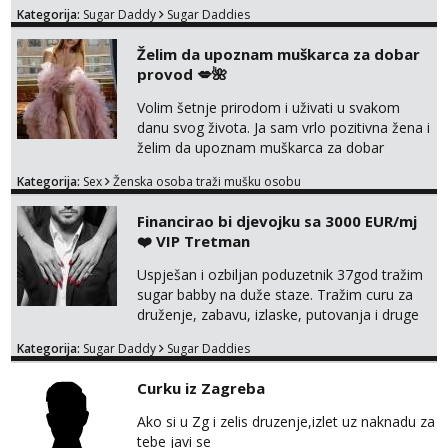
Kategorija:
Sugar Daddy
Sugar Daddies
Želim da upoznam muškarca za dobar
provod 💋🌺
Volim šetnje prirodom i uživati u svakom
danu svog života. Ja sam vrlo pozitivna žena i
želim da upoznam muškarca za dobar
provod, naravno može i nešto više.💋🌺 Klikni
Kategorija:
Sex
Ženska osoba traži mušku osobu
na link ispod i nadji me tamo, cekam te!
Financirao bi djevojku sa 3000 EUR/mj
❤️ VIP Tretman
Uspješan i ozbiljan poduzetnik 37god tražim
sugar babby na duže staze. Tražim curu za
druženje, zabavu, izlaske, putovanja i druge
lijepe stvari na obostranu korist. Ako si
Kategorija:
Sugar Daddy
Sugar Daddies
otvorena, komunikativna, zgodna i atraktivna
javi se na moj email:
Curku iz Zagreba
markodalic37@gmail.com
Ako si u Zg i zelis druzenje,izlet uz naknadu za
tebe javi se