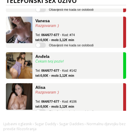
TELEFONSKI SEX UŽIVO
Obavijesti me kada se oslobodi
Vanesa
Razgovaram :)
Tel:
064/677-677
- Kod: #74
tel:0,93€ - mob:1,12€ min
Obavijesti me kada se oslobodi
Anđela
Čekam tvoj poziv!
Tel:
064/677-677
- Kod: #142
tel:0,93€ - mob:1,12€ min
Alisa
Razgovaram :)
Tel:
064/677-677
- Kod: #106
tel:0,93€ - mob:1,12€ min
Obavijesti me kada se oslobodi
Vanesa
Razgovaram :)
Ljubavni oglasnik
›
Sugar Daddy
›
Sugar Daddies
› Normalnu djevojku bez
previše filozofiranja