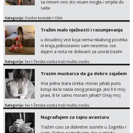
sa mnom ono sto nisam mogla i smjela do
sada
Kategorija:
Osobni kontakti
ONA
Tražim malo nježnosti i razumjevanja
u dosadnoj vezi koja nema nikakvog pocetka
ni kraja,jednostavno sam nesretna. sve
dajem a nista ne dobivam za uzvrat.trazim
muskarca koji ce zadovoljiti moje potrebe,ne
Kategorija:
Sex
Ženska osoba traži mušku osobu
trazim puno samo malo njeznosti i
razumjevanja. volim njezan seks i njezne
Trazim muskarca da ga dobro zajašem
poljupce po tijelu koji me jako
pale,obozavam kad muskarac preuzme
Ima jedna stara izreka: moras jahati puno
kontrolu . javi se :) Klikni na link ispod i nadji
konja da bi nasla onog pravoga. Jesi li ti moj
me tamo, cekam te!
pravi, ili te samo moram jahati? Onaj moj
bivsi je bio samo konj hahahahah Klikni niže
Kategorija:
Sex
Ženska osoba traži mušku osobu
na sexdater link i javi mi se tamo....
Nagrađujem za tajnu avanturu
Tražim curu za diskretne susrete u Zagrebu i
regiji. Dobro nagrađujem ako si mlada,