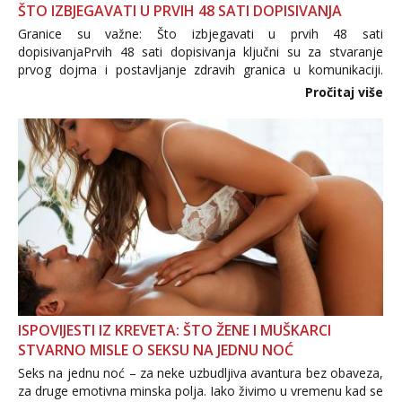
ŠTO IZBJEGAVATI U PRVIH 48 SATI DOPISIVANJA
Granice su važne: Što izbjegavati u prvih 48 sati
dopisivanjaPrvih 48 sati dopisivanja ključni su za stvaranje
prvog dojma i postavljanje zdravih granica u komunikaciji.
Važno je izbjeći prebrzo otkrivanje osobnih ili intimnih
Pročitaj više
informacija, jer nepoznata osoba još nije zaslužila to
povjerenje. Takođe...
ISPOVIJESTI IZ KREVETA: ŠTO ŽENE I MUŠKARCI
STVARNO MISLE O SEKSU NA JEDNU NOĆ
Seks na jednu noć – za neke uzbudljiva avantura bez obaveza,
za druge emotivna minska polja. Iako živimo u vremenu kad se