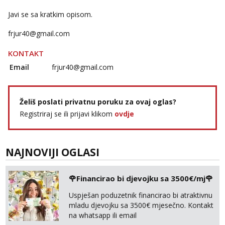
Javi se sa kratkim opisom.
frjur40@gmail.com
KONTAKT
Email
frjur40@gmail.com
Želiš poslati privatnu poruku za ovaj oglas?
Registriraj se ili prijavi klikom
ovdje
NAJNOVIJI OGLASI
🌹Financirao bi djevojku sa 3500€/mj🌹
Uspješan poduzetnik financirao bi atraktivnu
mladu djevojku sa 3500€ mjesečno. Kontakt
na whatsapp ili email