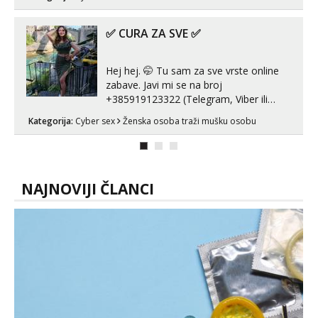
ako vam nisam dovoljna radim i u paru i
trojci s kolegicama, svaka je drugačija
😉 Radim i vruća tipkanja uz slike i hot
✅ CURA ZA SVE ✅
line pozive. Za vas sam pripremila ...
Hej hej. 🤭 Tu sam za sve vrste online
zabave. Javi mi se na broj
+385919123322 (Telegram, Viber ili
Whatsapp). 🤙 NE javljaj se na uzivo.
Kategorija:
Cyber sex
Ženska osoba traži mušku osobu
Hvala.
NAJNOVIJI ČLANCI