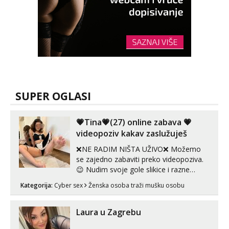
SUPER OGLASI
💗Tina💗(27) online zabava 💗
videopoziv kakav zaslužuješ
❌NE RADIM NIŠTA UŽIVO❌ Možemo
se zajedno zabaviti preko videopoziva.
😉 Nudim svoje gole slikice i razne
videouradke. 🤩 Za online zabavu pošalji
Kategorija:
Cyber sex
Ženska osoba traži mušku osobu
poruku na Whatsapp, Telegram ili Viber.
😎 +385 91 912 3322 Za provjeru moje
autentičnosti možeš me vidjeti na
Laura u Zagrebu
videopozivu. 😉 S vama sam vec 5 ...