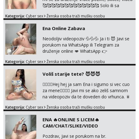
🥰🥰🥰🥰🥰🥰🥰🥰🥰🥰🥰🥰🥰 Solo ili sa
partnerom ili kolegicama Javi mi se porukom
Kategorija:
Cyber sex
Ženska osoba traži mušku osobu
WhatsApp ili Telegram WhatsApp 👉
+385919977166 Telegram 👉
Ena Online Zabava
@enafriedrichkis 🤬NE RADIM SASTANKE I
DRUZENJA UZIVO🤬
Neodoljiv videopoziv 💦💦💦 Ja i ti 😈 Javi se
porukom na WhatsApp ili Telegram za
druženje online 💋 WhatsApp 👉
+385919977166 Telegram 👉
Kategorija:
Cyber sex
Ženska osoba traži mušku osobu
@enafriedrichkis NEE radimo sastnke uzivo
nalazenja itd.. +385919977166
Voliš starije tete? 😈😈😈
❤️‍🔥❤️‍🔥Hej hej ja sam Ena i sigurno si vec cuo
za mene❤️‍🔥❤️‍🔥 Javi mi se ako zeliš samnom
na videopoziv da te doveden do vrhunca. 🎇
WhatsApp 👉+385919977166 Telegram 👉
Kategorija:
Cyber sex
Ženska osoba traži mušku osobu
@enafriedrichkis Radim samo ONLINE I
NISTA UŽIVO!!!
ENA 🔥ONLINE S LICEM🔥
CAM/CHAT/SLIKE/VIDEO
Pozdrav, Javi se porukom na br.