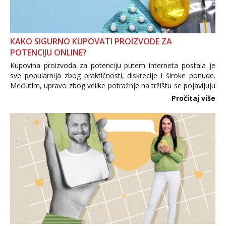
KAKO SIGURNO KUPOVATI PROIZVODE ZA
POTENCIJU ONLINE?
Kupovina proizvoda za potenciju putem interneta postala je
sve popularnija zbog praktičnosti, diskrecije i široke ponude.
Međutim, upravo zbog velike potražnje na tržištu se pojavljuju
i brojni krivotvoreni proizvodi, nepouzdane internetske
Pročitaj više
trgovine te proizvodi nepoznatog podrijetla. ...