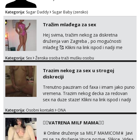
Kategorija:
Sugar Daddy
Sugar Baby (zensko)
Tražim mlađega za sex
Hej svima, tražim nekog za diskretna
druženja van Zagreba , po mogućnosti
mlađeg 🥰 Klikni na link ispod i nadji me
tamo, cekam te!
Kategorija:
Sex
Ženska osoba traži mušku osobu
Trazim nekog za sex u strogoj
diskreciji
Trenutno pauziram od faxa i imam jako puno
vremena. Trazim nekog decka za redovan
sex na duze staze! Klikni na link ispod i nadji
me tamo, cekam te!
Kategorija:
Osobni kontakti
ONA
❤️‍🔥VATRENA MILF MAMA❤️‍🔥
🎇Online druženje sa MILF MAMICOM🎇 Javi
mi se za druženje Vruce pozive, Slikice, Videa