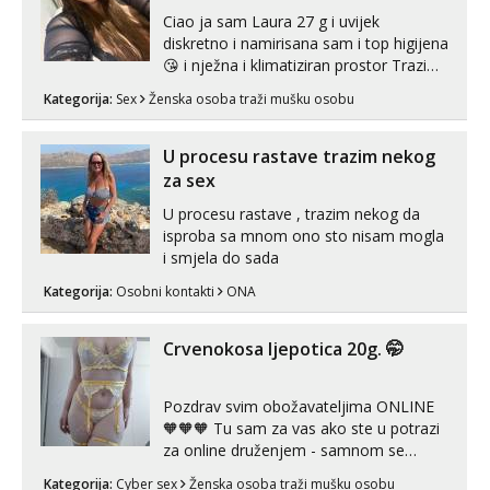
Ciao ja sam Laura 27 g i uvijek
diskretno i namirisana sam i top higijena
😘 i nježna i klimatiziran prostor Trazim
sex za nagradu Radim klasican sex
Kategorija:
Sex
Ženska osoba traži mušku osobu
Pusenje i gutanje sperme Erotsko rublje
imam uvijek Lizati me mozes i ljubiti po
tijelu Iskljucivo neradim analni !!! I
U procesu rastave trazim nekog
neljubim se Wha...
za sex
U procesu rastave , trazim nekog da
isproba sa mnom ono sto nisam mogla
i smjela do sada
Kategorija:
Osobni kontakti
ONA
Crvenokosa ljepotica 20g. 🤭
Pozdrav svim obožavateljima ONLINE
🧡🧡🧡 Tu sam za vas ako ste u potrazi
za online druženjem - samnom se
možete zabaviti preko videopoziva, ili
Kategorija:
Cyber sex
Ženska osoba traži mušku osobu