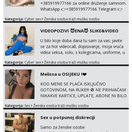
+385919977166 za online druženje samnom.
WhatsApp 👉+385919977166 Telegram 👉
@enafriedrichkis Radim videopozive s licem,
Kategorija:
Cyber sex
Ženska osoba traži mušku osobu
solo i s partnerom, kolegicama
(Tina&Natali), razne kombinacije halteri,
VIDEOPOZIVI 😈ENA😈 SLIKE&VIDEO
haljine, štikle, samostojeće itd. Nudim
svakakva videa seksa, pušenje, razne
U bilo koje doba dana tu sam za vas; javite
lokacije, suradnje s kolegicama, fetiši..
se za hot videocall, dopisivanje, moja vruća
Dopisivanje i slike također radim. NIŠTA UŽI...
videa seksa, solo, s kolegicama, uniforme, u
autu itd, te za gole slikice 💋 WhatsApp 👉
Kategorija:
Cyber sex
Ženska osoba traži mušku osobu
+385919977166 Telegram 👉
@enafriedrichkis ISKLJUČIVO ONLINE, NIŠTA
Melissa u OSIJEKU !❤️
UŽIVO
KOD MENE SE PLAĆA ISKLJUČIVO
GOTOVINOM, NA RUKE!!! 🚫 NE PRIHVAĆAM
NIKAKVE KARTICE, UPLATE, ABONE NI BILO
KAKVE DRUGE OBLIKE PLAĆANJA – 💵
Kategorija:
Sex
Ženska osoba traži mušku osobu
SAMO GOTOVINA!!! Moje fotografije su
100% moje, bez laži i igara. Nemam vremena
Sex u potpunoj diskreciji
za dopisivanja Za dogovor mi piši direktno na
WhatsApp – ako znaš što želiš, bit će ti
Samo za ženske osobe
nagrađeno.