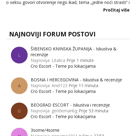
o seksu govori otvorenije nego ikad, tema „jedne noći strasti“ i
dalje izaziva burne rasprave. Što zapravo misle žene, a što
Pročitaj više
muškarci? Jesu...
NAJNOVIJI FORUM POSTOVI
ŠIBENSKO KNINSKA ŽUPANIJA - Iskustva &
recenzije
L
Najnovija: Litalica
Prije 1 minute
Cro Escort - Teme po lokacijama
BOSNA I HERCEGOVINA - Iskustva & recenzije
Najnovija: Anel123
Prije 11 minuta
A
Cro Escort - Teme po lokacijama
BEOGRAD ESCORT - Iskustva i recenzije
Najnovija: gentlemanbg
Prije 53 minuta
G
Cro Escort - Teme po lokacijama
3some/4some
Najnovija: noname1911
Jučer u 22:53