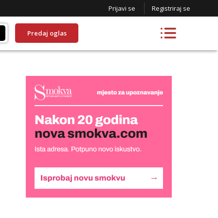
Prijavi se
Registriraj se
Predaj oglas
Alisa
Razgovaram :)