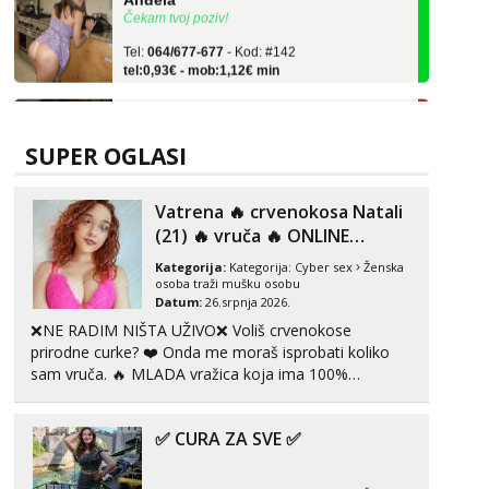
Tel:
064/677-677
- Kod: #142
tel:0,93€ - mob:1,12€ min
Alisa
Razgovaram :)
Tel:
064/677-677
- Kod: #106
SUPER OGLASI
tel:0,93€ - mob:1,12€ min
Obavijesti me kada se oslobodi
Vatrena ‎️‍🔥 crvenokosa Natali
Vanesa
(21) ‎️‍🔥 vruča‎ ️‍🔥 ONLINE
Razgovaram :)
ZABAVA
Kategorija:
Kategorija:
Cyber sex
Ženska
Tel:
064/677-677
- Kod: #74
osoba traži mušku osobu
tel:0,93€ - mob:1,12€ min
Datum:
26.srpnja 2026.
Obavijesti me kada se oslobodi
❌NE RADIM NIŠTA UŽIVO❌ Voliš crvenokose
prirodne curke? ❤️ Onda me moraš isprobati koliko
Lili
sam vruča.‎ ️‍🔥 MLADA vražica koja ima 100%
Čekam tvoj poziv!
prorodne grudi, 💦 Misli su mi uvijek prljave i u svemu
Tel:
064/677-677
- Kod: #128
vidim samo užitak. 💦 U mojoj raznolikoj ponudi
tel:0,93€ - mob:1,12€ min
✅ CURA ZA SVE ✅
možeš pranaći nešto po svojoj mjeri. Sexi videa s
kolegica...
Zara
Razgovaram :)