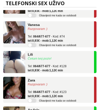
TELEFONSKI SEX UŽIVO
Tel:
064/677-677
- Kod: #106
tel:0,93€ - mob:1,12€ min
Obavijesti me kada se oslobodi
Vanesa
Razgovaram :)
Tel:
064/677-677
- Kod: #74
tel:0,93€ - mob:1,12€ min
Obavijesti me kada se oslobodi
Lili
Čekam tvoj poziv!
Tel:
064/677-677
- Kod: #128
tel:0,93€ - mob:1,12€ min
Zara
Razgovaram :)
Tel:
064/677-677
- Kod: #123
tel:0,93€ - mob:1,12€ min
Obavijesti me kada se oslobodi
Anđela
Čekam tvoj poziv!