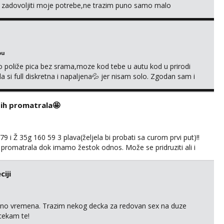
e zadovoljiti moje potrebe,ne trazim puno samo malo
s i njezne poljupce po tijelu koji me jako pale,obozavam kad
ni na link ispod i nadji me tamo, cekam te!
bu
go poliže pica bez srama,moze kod tebe u autu kod u prirodi
a si full diskretna i napaljena💦 jer nisam solo. Zgodan sam i
178 78kg.,javi se za brz dogovor Kontakt 0958759047
i ih promatrala🤩
 i Ž 35g 160 59 3 plava(željela bi probati sa curom prvi put)!!
 promatrala dok imamo žestok odnos. Može se pridruziti ali i
imno bez upoznavanja puno.Sliku mozemo razmjeniti,ali
5.8 poslije tog mozemo se druziti,javi se na mail il...
iji
uno vremena. Trazim nekog decka za redovan sex na duze
 cekam te!