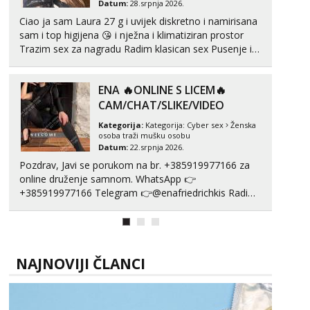
Datum:
28.srpnja 2026.
Ciao ja sam Laura 27 g i uvijek diskretno i namirisana
sam i top higijena 😘 i nježna i klimatiziran prostor
Trazim sex za nagradu Radim klasican sex Pusenje i
gutanje sperme Erotsko rublje imam uvijek Lizati me
mozes i ljubiti po tijelu Iskljucivo neradim analni !!! I
ENA 🔥ONLINE S LICEM🔥
neljubim se Wha...
CAM/CHAT/SLIKE/VIDEO
Kategorija:
Kategorija:
Cyber sex
Ženska
osoba traži mušku osobu
Datum:
22.srpnja 2026.
Pozdrav, Javi se porukom na br. +385919977166 za
online druženje samnom. WhatsApp 👉
+385919977166 Telegram 👉@enafriedrichkis Radim
videopozive s licem, solo i s partnerom, kolegicama
(Tina&Natali), razne kombinacije halteri, haljine,
štikle, samostojeće itd. Nudim svakakva videa seksa,
puš...
NAJNOVIJI ČLANCI