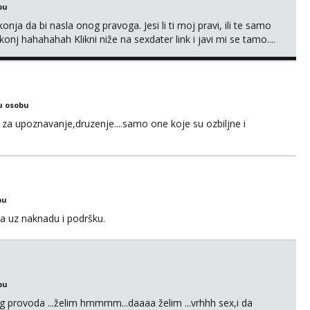
bu
nja da bi nasla onog pravoga. Jesi li ti moj pravi, ili te samo
nj hahahahah Klikni niže na sexdater link i javi mi se tamo....
u osobu
za upoznavanje,druzenje....samo one koje su ozbiljne i
bu
a uz naknadu i podršku.
bu
g provoda ...želim hmmmm...daaaa želim ...vrhhh sex,i da