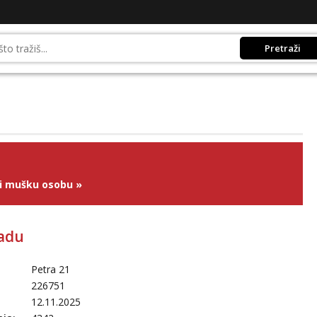
Pretraži
ži mušku osobu
»
adu
Petra 21
226751
12.11.2025