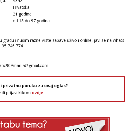
nja:
4342
Hrvatska
21 godina
:
od 18 do 97 godina
 gradu i nudim razne vrste zabave uživo i online, javi se na whats
5 95 746 7741
ric909marija@gmail.com
ti privatnu poruku za ovaj oglas?
e ili prijavi klikom
ovdje