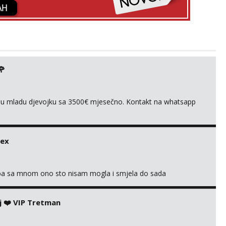
🌹
ivnu mladu djevojku sa 3500€ mjesečno. Kontakt na whatsapp
sex
oba sa mnom ono sto nisam mogla i smjela do sada
j ❤️ VIP Tretman