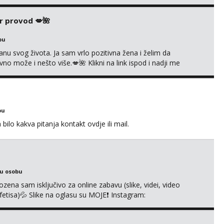
r provod 💋🌺
bu
nu svog života. Ja sam vrlo pozitivna žena i želim da
 može i nešto više.💋🌺 Klikni na link ispod i nadji me
bu
ilo kakva pitanja kontakt ovdje ili mail.
ku osobu
na sam isključivo za online zabavu (slike, videi, video
i fetisa)💦 Slike na oglasu su MOJE❗ Instagram:
m na TELEGRAM: @MagdalenaMagy 👈 (ODGOVARAM JAKO
 Moguće verifkovanje prije zabave✅ JAVI MI SE I ISPUNI