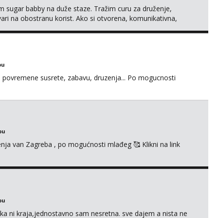
im sugar babby na duže staze. Tražim curu za druženje,
tvari na obostranu korist. Ako si otvorena, komunikativna,
 markodalic37@gmail.com
bu
u za povremene susrete, zabavu, druzenja... Po mogucnosti
bu
enja van Zagreba , po mogućnosti mlađeg 🥰 Klikni na link
bu
a ni kraja,jednostavno sam nesretna. sve dajem a nista ne