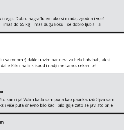
 i regiji. Dobro nagrađujem ako si mlada, zgodna i voliš
 - imaš do 65 kg - imaš dugu kosu - se dobro ljubiš - si
še) i dostupna radnim danom (vikendi i noći su za obitelj) -
ljajte se: - debele - frajeri i paro...
lu sa mnom :) dakle trazim partnera za belu hahahah, ak si
 dalje Klikni na link ispod i nadji me tamo, cekam te!
bu
što sam i ja! Volim kada sam puna kao paprika, izdržljiva sam
s i više puta dnevno bilo kad i bilo gdje zato se javi što prije
 me tamo, cekam te!
em