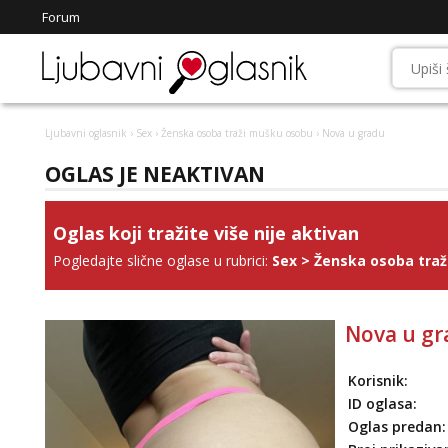
Forum
Ljubavni oglasnik
›
Sex
›
Ženska osoba traži mušku osobu
› Nova u gradu
OGLAS JE NEAKTIVAN
Oglas koji tražite više nije aktivan
Pogledajte slične oglase u rubrici:
Sex
>
Ženska osoba tra
Nova u gr
Korisnik:
ID oglasa:
Oglas predan: