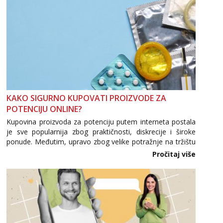
KAKO SIGURNO KUPOVATI PROIZVODE ZA
POTENCIJU ONLINE?
Kupovina proizvoda za potenciju putem interneta postala
je sve popularnija zbog praktičnosti, diskrecije i široke
ponude. Međutim, upravo zbog velike potražnje na tržištu
se pojavljuju i brojni krivotvoreni proizvodi, nepouzdane
Pročitaj više
internetske trgovine te proizvodi nepoznatog podrijetla. ...