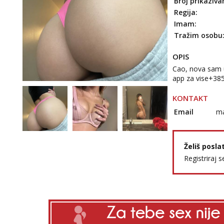
Broj prikaziva
Regija:
Imam:
Tražim osobu
OPIS
Cao, nova sam u
app za vise+38
KONTAKT
Email
ma
Želiš posla
Registriraj s