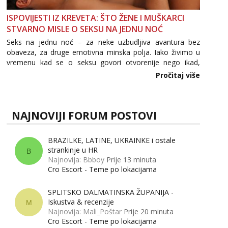
ISPOVIJESTI IZ KREVETA: ŠTO ŽENE I MUŠKARCI
STVARNO MISLE O SEKSU NA JEDNU NOĆ
Seks na jednu noć – za neke uzbudljiva avantura bez
obaveza, za druge emotivna minska polja. Iako živimo u
vremenu kad se o seksu govori otvorenije nego ikad,
tema „jedne noći strasti“ i dalje izaziva burne rasprave. Što
Pročitaj više
zapravo misle žene, a što muškarci? Jesu...
NAJNOVIJI FORUM POSTOVI
BRAZILKE, LATINE, UKRAINKE i ostale
strankinje u HR
B
Najnovija: Bbboy
Prije 13 minuta
Cro Escort - Teme po lokacijama
SPLITSKO DALMATINSKA ŽUPANIJA -
Iskustva & recenzije
M
Najnovija: Mali_Poštar
Prije 20 minuta
Cro Escort - Teme po lokacijama