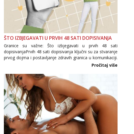
ŠTO IZBJEGAVATI U PRVIH 48 SATI DOPISIVANJA
Granice su važne: Što izbjegavati u prvih 48 sati
dopisivanjaPrvih 48 sati dopisivanja ključni su za stvaranje
prvog dojma i postavljanje zdravih granica u komunikaciji.
Važno je izbjeći prebrzo otkrivanje osobnih ili intimnih
Pročitaj više
informacija, jer nepoznata osoba još nije zaslužila to
povjerenje. Takođe...