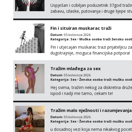
Uspješan i ozbiljan poduzetnik 37god traž
zabavu, izlaske, putovanja i druge lijepe s
zgodna i atraktivna javi se na moj email:
Fin i situiran muskarac traži
Datum
: 05.kolovoza 2026.
Kategorija:
Sex
Muška osoba traži žensku oso
Fin i utjecajan muskarac trazi prijateljic
dugotrajnije, moguca financijska potpora!
Tražim mlađega za sex
Datum
: 05.kolovoza 2026.
Kategorija:
Sex
Ženska osoba traži mušku oso
Hej svima, tražim nekog za diskretna druž
ispod i nadji me tamo, cekam te!
Tražim malo nježnosti i razumjevanja
Datum
: 05.kolovoza 2026.
Kategorija:
Sex
Ženska osoba traži mušku oso
u dosadnoj vezi koja nema nikakvog pocetk