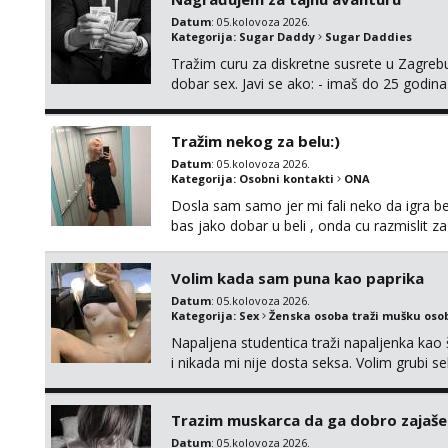
SVOJE NAJVECE FANTAZIJE😈 CEKA...
Datum
: 05.kolovoza 2026.
Kategorija:
Sugar Daddy
Sugar Daddies
Tražim curu za diskretne susrete u Zagrebu
dobar sex. Javi se ako: - imaš do 25 godina
fleksibilna s vremenom (jer ga nemam previ
vodiš brigu o zdravlju i koristiš zaštitu Ne jav
Tražim nekog za belu:)
Datum
: 05.kolovoza 2026.
Kategorija:
Osobni kontakti
ONA
Dosla sam samo jer mi fali neko da igra be
bas jako dobar u beli , onda cu razmislit za
Volim kada sam puna kao paprika
Datum
: 05.kolovoza 2026.
Kategorija:
Sex
Ženska osoba traži mušku oso
Napaljena studentica traži napaljenka kao 
i nikada mi nije dosta seksa. Volim grubi sek
da me isprobaš Klikni na link ispod i nadji
Trazim muskarca da ga dobro zajaš
Datum
: 05.kolovoza 2026.