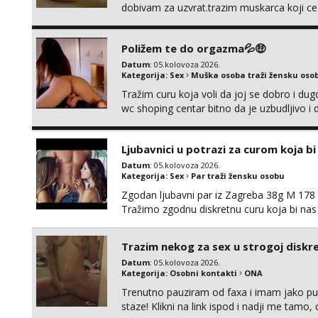
dobivam za uzvrat.trazim muskarca koji c
njeznosti i razumjevanja. volim njezan sek
muskarac preuzme kontrolu . javi se :) Klik
Poližem te do orgazma💦🤑
Datum
: 05.kolovoza 2026.
Kategorija:
Sex
Muška osoba traži žensku oso
Tražim curu koja voli da joj se dobro i du
wc shoping centar bitno da je uzbudljivo i d
diskretan,sliku šaljem na wapp telegram..
Ljubavnici u potrazi za curom koja b
Datum
: 05.kolovoza 2026.
Kategorija:
Sex
Par traži žensku osobu
Zgodan ljubavni par iz Zagreba 38g M 178 79
Tražimo zgodnu diskretnu curu koja bi nas
ne mora.Bitno da uzivamo diskretno anon
najbolje uzivo se upoznati. Na goo smo do 1
Trazim nekog za sex u strogoj diskrec
Datum
: 05.kolovoza 2026.
Kategorija:
Osobni kontakti
ONA
Trenutno pauziram od faxa i imam jako p
staze! Klikni na link ispod i nadji me tamo,