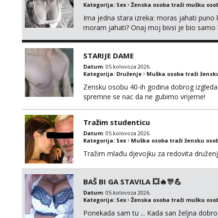
Kategorija:
Sex
Ženska osoba traži mušku oso
Ima jedna stara izreka: moras jahati puno ko
moram jahati? Onaj moj bivsi je bio samo ko
STARIJE DAME
Datum
: 05.kolovoza 2026.
Kategorija:
Druženje
Muška osoba traži žensk
Zensku osobu 40-ih godina dobrog izgleda 
spremne se nac da ne gubimo vrijeme!
Tražim studenticu
Datum
: 05.kolovoza 2026.
Kategorija:
Sex
Muška osoba traži žensku oso
Tražim mlađu djevojku za redovita druženj
BAŠ BI GA STAVILA 💥🔥🎊💪
Datum
: 05.kolovoza 2026.
Kategorija:
Sex
Ženska osoba traži mušku oso
Ponekada sam tu ... Kada san željna dobro