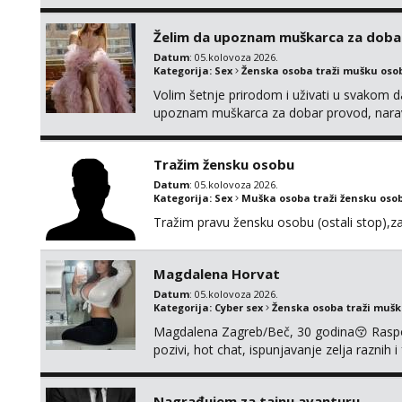
Želim da upoznam muškarca za doba
Datum
: 05.kolovoza 2026.
Kategorija:
Sex
Ženska osoba traži mušku oso
Volim šetnje prirodom i uživati u svakom da
upoznam muškarca za dobar provod, naravno
tamo, cekam te!
Tražim žensku osobu
Datum
: 05.kolovoza 2026.
Kategorija:
Sex
Muška osoba traži žensku oso
Tražim pravu žensku osobu (ostali stop),za b
Magdalena Horvat
Datum
: 05.kolovoza 2026.
Kategorija:
Cyber sex
Ženska osoba traži muš
Magdalena Zagreb/Beč, 30 godina😚 Raspoze
pozivi, hot chat, ispunjavanje zelja raznih 
@MagdalenaMagyy Javite mi se poruko
BRZO TU I TU PISITE AKO STE ZA ZABAVU)
Nagrađujem za tajnu avanturu