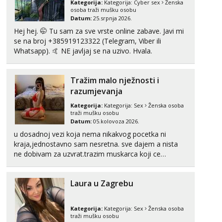
Kategorija:
Kategorija:
Cyber sex
Ženska
osoba traži mušku osobu
Tel:
064/677-677
- Kod: #123
Datum:
25.srpnja 2026.
tel:0,93€ - mob:1,12€ min
Hej hej. 🤭 Tu sam za sve vrste online zabave. Javi mi
Obavijesti me kada se oslobodi
se na broj +385919123322 (Telegram, Viber ili
Whatsapp). 🤙 NE javljaj se na uzivo. Hvala.
Anđela
Čekam tvoj poziv!
Tel:
064/677-677
- Kod: #142
Tražim malo nježnosti i
tel:0,93€ - mob:1,12€ min
razumjevanja
Kategorija:
Kategorija:
Sex
Ženska osoba
traži mušku osobu
Datum:
05.kolovoza 2026.
u dosadnoj vezi koja nema nikakvog pocetka ni
kraja,jednostavno sam nesretna. sve dajem a nista
ne dobivam za uzvrat.trazim muskarca koji ce
zadovoljiti moje potrebe,ne trazim puno samo malo
njeznosti i razumjevanja. volim njezan seks i njezne
Laura u Zagrebu
poljupce po tijelu koji me jako pale,obozavam kad
muskar...
Kategorija:
Kategorija:
Sex
Ženska osoba
traži mušku osobu