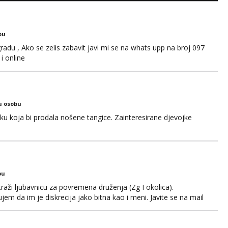
sa nečime o sebi i tome što voliš seksualno za daljnji d...
bu
adu , Ako se zelis zabavit javi mi se na whats upp na broj 097
i online
u osobu
jku koja bi prodala nošene tangice. Zainteresirane djevojke
bu
aži ljubavnicu za povremena druženja (Zg I okolica).
em da im je diskrecija jako bitna kao i meni. Javite se na mail