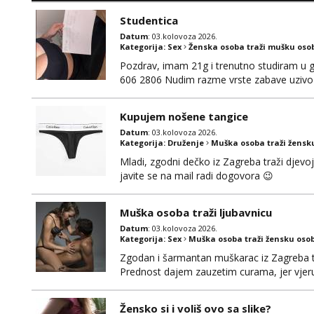
se nalaziš u ovome, javi mi se na WhatsApp 
Studentica
Datum
: 03.kolovoza 2026.
Kategorija:
Sex
Ženska osoba traži mušku oso
Pozdrav, imam 21g i trenutno studiram u gr
606 2806 Nudim razme vrste zabave uzivo 
Kupujem nošene tangice
Datum
: 03.kolovoza 2026.
Kategorija:
Druženje
Muška osoba traži žensk
Mladi, zgodni dečko iz Zagreba traži djevo
javite se na mail radi dogovora 😉
Muška osoba traži ljubavnicu
Datum
: 03.kolovoza 2026.
Kategorija:
Sex
Muška osoba traži žensku oso
Zgodan i šarmantan muškarac iz Zagreba tr
Prednost dajem zauzetim curama, jer vjeruj
gdje možemo započeti razgovor... 💋
Žensko si i voliš ovo sa slike?