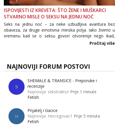
ISPOVIJESTI IZ KREVETA: ŠTO ŽENE I MUŠKARCI
STVARNO MISLE O SEKSU NA JEDNU NOĆ
Seks na jednu noć – za neke uzbudljiva avantura bez
obaveza, za druge emotivna minska polja. Iako živimo u
vremenu kad se o seksu govori otvorenije nego ikad,
tema „jedne noći strasti“ i dalje izaziva burne rasprave. Što
Pročitaj više
zapravo misle žene, a što muškarci? Jesu...
NAJNOVIJI FORUM POSTOVI
SHEMALE & TRANSICE - Preporuke i
recenzije
S
Najnovija: sekstraktor
Prije 1 minute
Fetish
Prijatelj i Gacice
Najnovija: Hercegovac1
Prije 5 minuta
H
Fetish