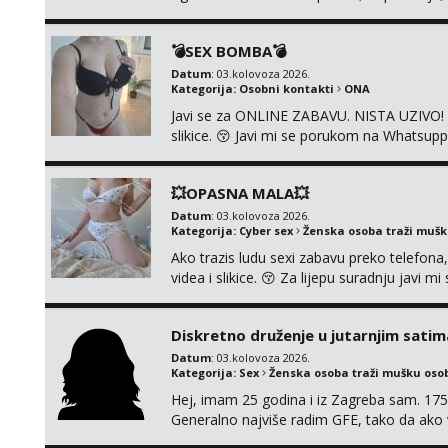
porukom na Whatsupp, Viber ili Telegram.
💣SEX BOMBA💣
Datum
: 03.kolovoza 2026.
Kategorija:
Osobni kontakti
ONA
Javi se za ONLINE ZABAVU. NISTA UZIVO! R
slikice. 😚 Javi mi se porukom na Whatsupp
💥OPASNA MALA💥
Datum
: 03.kolovoza 2026.
Kategorija:
Cyber sex
Ženska osoba traži muš
Ako trazis ludu sexi zabavu preko telefona
videa i slikice. 😚 Za lijepu suradnju javi
0045
Diskretno druženje u jutarnjim satim
Datum
: 03.kolovoza 2026.
Kategorija:
Sex
Ženska osoba traži mušku oso
Hej, imam 25 godina i iz Zagreba sam. 175
Generalno najviše radim GFE, tako da ako v
si pasati. Preferiram dugoročna druženja 