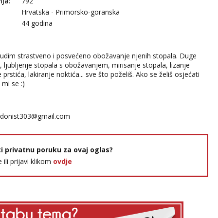
nja:
792
Hrvatska - Primorsko-goranska
44 godina
udim strastveno i posvećeno obožavanje njenih stopala. Duge
 ljubljenje stopala s obožavanjem, mirisanje stopala, lizanje
prstića, lakiranje noktića... sve što poželiš. Ako se želiš osjećati
 mi se :)
donist303@gmail.com
ti privatnu poruku za ovaj oglas?
e ili prijavi klikom
ovdje