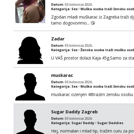
Datum
: 03.kolovoza 2026.
Kategorija:
Sex
Muška osoba traži žensku oso
Zgodan mladi muškarac iz Zagreba traži djev
tamo dogovorimo... 😘
Zadar
Datum
: 03.kolovoza 2026.
Kategorija:
Sex
Ženska osoba traži mušku oso
U VAŠ prostor dolazi Kaja 45g.Samo za sta
muskarac
Datum
: 03.kolovoza 2026.
Kategorija:
Sex
Muška osoba traži žensku oso
muskarac ozenjen 48trazim zensku osobu 
Sugar Daddy Zagreb
Datum
: 03.kolovoza 2026.
Kategorija:
Sugar Daddy
Sugar Daddies
Hej, normalan i mlad tip, tražim curu za p