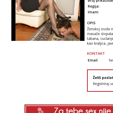
Broj prikaziva
Regija:
Imam:
OPIS
Ženskoj osobi n
masaže stopala,
tabana, cuclanje 
kao kraljica, javi
KONTAKT
Email
he
Želiš posla
Registriraj s