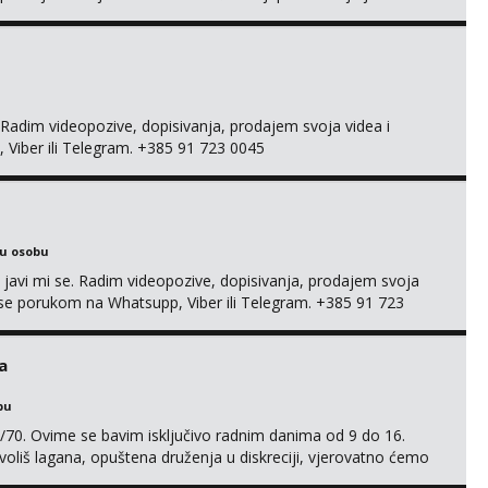
 +385 91 723 0045
adim videopozive, dopisivanja, prodajem svoja videa i
, Viber ili Telegram. +385 91 723 0045
ku osobu
, javi mi se. Radim videopozive, dopisivanja, prodajem svoja
 mi se porukom na Whatsupp, Viber ili Telegram. +385 91 723
a
bu
/70. Ovime se bavim isključivo radnim danima od 9 do 16.
oliš lagana, opuštena druženja u diskreciji, vjerovatno ćemo
također, nisam zainteresirana za one and done susrete. Ako