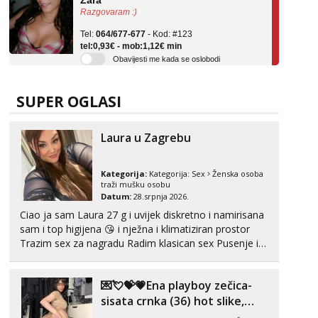
Tel:
064/677-677
- Kod: #123
tel:0,93€ - mob:1,12€ min
Obavijesti me kada se oslobodi
Anđela
Čekam tvoj poziv!
SUPER OGLASI
Tel:
064/677-677
- Kod: #142
tel:0,93€ - mob:1,12€ min
Laura u Zagrebu
Liliana
Razgovaram :)
Kategorija:
Kategorija:
Sex
Ženska osoba
Tel:
064/677-677
- Kod: #69
traži mušku osobu
tel:0,93€ - mob:1,12€ min
Datum:
28.srpnja 2026.
Obavijesti me kada se oslobodi
Ciao ja sam Laura 27 g i uvijek diskretno i namirisana
sam i top higijena 😘 i nježna i klimatiziran prostor
Margareta
Trazim sex za nagradu Radim klasican sex Pusenje i
Razgovaram :)
gutanje sperme Erotsko rublje imam uvijek Lizati me
Tel:
064/677-677
- Kod: #121
mozes i ljubiti po tijelu Iskljucivo neradim analni !!! I
tel:0,93€ - mob:1,12€ min
💌💘💝💗Ena playboy zečica-
neljubim se Wha...
Obavijesti me kada se oslobodi
sisata crnka (36) hot slike,
videa i c2c💗