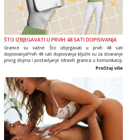
ŠTO IZBJEGAVATI U PRVIH 48 SATI DOPISIVANJA
Granice su važne: Što izbjegavati u prvih 48 sati
dopisivanjaPrvih 48 sati dopisivanja ključni su za stvaranje
prvog dojma i postavljanje zdravih granica u komunikaciji.
Važno je izbjeći prebrzo otkrivanje osobnih ili intimnih
Pročitaj više
informacija, jer nepoznata osoba još nije zaslužila to
povjerenje. Takođe...