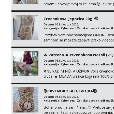
čekam udovoljiti tvojim željama 🥰 Javi 
ćemo se zabaviti. Radim videopozive solo 
diram, s kolegicama, s dečkom, igračkama
Crvenokosa ljepotica 20g. 🤭
Čekam...
Datum
: 03.kolovoza 2026.
Kategorija:
Cyber sex
Ženska osoba traži muš
Pozdrav svim obožavateljima ONLINE 🧡🧡
samnom se možete zabaviti preko videopoziv
kolegicama, svaka je drugačija 😉 Radim i v
i slike s licem u raznim kombinacijama isto 
‎️‍🔥 Vatrena ‎️‍🔥 crvenokosa Natali (21) ‎️
Datum
: 03.kolovoza 2026.
Kategorija:
Cyber sex
Ženska osoba traži muš
❌NE RADIM NIŠTA UŽIVO❌ Voliš crvenokose
vruča.‎ ️‍🔥 MLADA vražica koja ima 100% pr
samo užitak. 💦 U mojoj raznolikoj ponudi 
kolegicama, dečkom ili pak ja sama di se 
🥰CRVENOKOSA DJEVOJKA🥰
dovoljna uvije...
Datum
: 03.kolovoza 2026.
Kategorija:
Cyber sex
Ženska osoba traži muš
Bok momci. Ja sam Natali. 💘 Pretpostavl
oglasima. Radim videopozive, dopisivanja, p