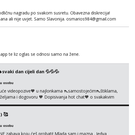
odličnu nagradu po svakom susretu. Obavezna diskrecija!
ana ali nije uvjet. Samo Slavonija. osmarios984@gmail.com
app te liz oglas se odnosi samo na žene.
vaki dan cijeli dan 💦💦💦
ku osobu
uće videopozive🧡 u najlonkama 👠samostojećim👠štiklama,
po željama i dogovoru 🧡 Dopisivanja hot chat🧡 o svakakvim
 solo squirt, razne anal igračke, vibratori, s PARTNEROM, S
 🔞 ❣️Radim već jako dugo, imam iskustva i više načina pla...
) 🥰
ku osobu
E zabava koju ćeš probati! Mlada sam i mazna . Jedva