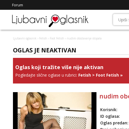
Forum
Ljubavni oglasnik
›
Fetish
›
Foot Fetish
› nudim obožavanje stopala
OGLAS JE NEAKTIVAN
Oglas koji tražite više nije aktivan
Pogledajte slične oglase u rubrici:
Fetish
>
Foot Fetish
»
nudim obo
Korisnik:
ID oglasa:
Oglas predan: