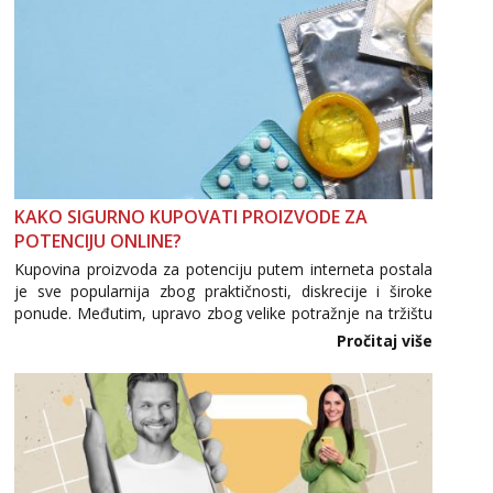
KAKO SIGURNO KUPOVATI PROIZVODE ZA
POTENCIJU ONLINE?
Kupovina proizvoda za potenciju putem interneta postala
je sve popularnija zbog praktičnosti, diskrecije i široke
ponude. Međutim, upravo zbog velike potražnje na tržištu
se pojavljuju i brojni krivotvoreni proizvodi, nepouzdane
Pročitaj više
internetske trgovine te proizvodi nepoznatog podrijetla. ...