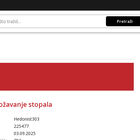
Pretraži
žavanje stopala
Hedonist303
225477
03.09.2025