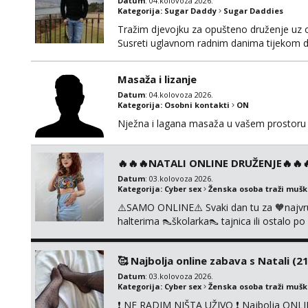
Datum
: 04.kolovoza 2026.
Kategorija:
Sugar Daddy
Sugar Daddies
Tražim djevojku za opušteno druženje uz 
Susreti uglavnom radnim danima tijekom d
Masaža i lizanje
Datum
: 04.kolovoza 2026.
Kategorija:
Osobni kontakti
ON
Nježna i lagana masaža u vašem prostoru 
🔥🔥🔥NATALI ONLINE DRUŽENJE🔥🔥🔥s
Datum
: 03.kolovoza 2026.
Kategorija:
Cyber sex
Ženska osoba traži muš
⚠️SAMO ONLINE⚠️ Svaki dan tu za 🧡najvr
halterima 👠školarka👠 tajnica ili ostalo 
fetišima, ulogama i seksi temama 🧡 Videa
KOLEGICAMA lizanje, striptiz, footfetiši itd
🥰 Najbolja online zabava s Natali (21
Datum
: 03.kolovoza 2026.
Kategorija:
Cyber sex
Ženska osoba traži muš
❗ NE RADIM NIŠTA UŽIVO ❗ Najbolja ONLIN