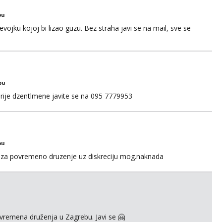
bu
ojku kojoj bi lizao guzu. Bez straha javi se na mail, sve se
bu
rije dzentlmene javite se na 095 7779953
bu
za povremeno druzenje uz diskreciju mog.naknada
ovremena druženja u Zagrebu. Javi se 🤗