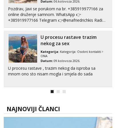
Datum:
06.kolovoza 2026.
Pozdrav, Javi se porukom na br. +385919977166 za
online druženje samnom. WhatsApp 👉
+385919977166 Telegram 👉@enafriedrichkis Radim
videopozive s licem, solo i s partnerom, kolegicama
(Tina&Natali), razne kombinacije halteri, haljine,
U procesu rastave trazim
štikle, samostojeće itd. Nudim svakakva videa seksa,
puš...
nekog za sex
Kategorija:
Kategorija:
Osobni kontakti
ONA
Datum:
09.kolovoza 2026.
U procesu rastave , trazim nekog da isproba sa
mnom ono sto nisam mogla i smjela do sada
NAJNOVIJI ČLANCI