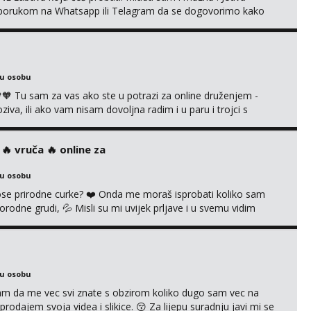
se porukom na Whatsapp ili Telagram da se dogovorimo kako
i s kolegicom, imam foto i video materijal u kojem se sama
 itd. Radim dopisivanje o seksi temama koje nas uzbuđuju 🤭
ku osobu
 Tu sam za vas ako ste u potrazi za online druženjem -
a, ili ako vam nisam dovoljna radim i u paru i trojci s
ruća tipkanja uz slike i hot line pozive. Za vas sam pripremila
kao i razna videa 😈 Volim kinky stvari i dominaciju 🤫 ...
‍🔥 vruča‎ ️‍🔥 online za
ku osobu
 prirodne curke? ❤️ Onda me moraš isprobati koliko sam
orodne grudi, 💦 Misli su mi uvijek prljave i u svemu vidim
možeš pranaći nešto po svojoj mjeri. Sexi videa s
dovodim do ludila. 🍑 Naravno ako ti moja ponuda nije
ku osobu
jam da me vec svi znate s obzirom koliko dugo sam vec na
rodajem svoja videa i slikice. 😚 Za lijepu suradnju javi mi se