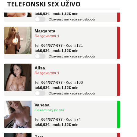
TELEFONSKI SEX UŽIVO
Tel:
064/677-677
- Kod: #69
tel:0,93€ - mob:1,12€ min
Obavijesti me kada se oslobodi
Margareta
Razgovaram :)
Tel:
064/677-677
- Kod: #121
tel:0,93€ - mob:1,12€ min
Obavijesti me kada se oslobodi
Alisa
Razgovaram :)
Tel:
064/677-677
- Kod: #106
tel:0,93€ - mob:1,12€ min
Obavijesti me kada se oslobodi
Vanesa
Čekam tvoj poziv!
Tel:
064/677-677
- Kod: #74
tel:0,93€ - mob:1,12€ min
Zara
Razgovaram :)