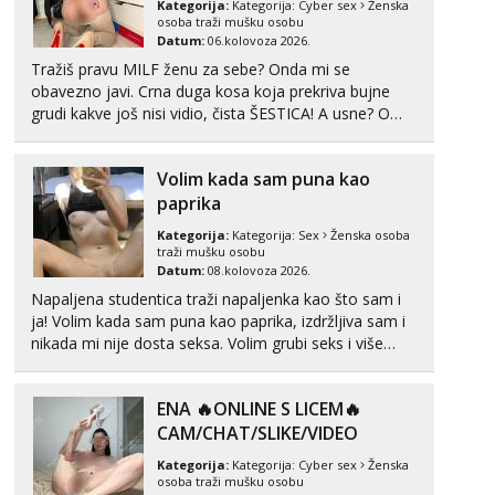
Alisa
Kategorija:
Kategorija:
Cyber sex
Ženska
Razgovaram :)
osoba traži mušku osobu
Datum:
06.kolovoza 2026.
Tel:
064/677-677
- Kod: #106
Tražiš pravu MILF ženu za sebe? Onda mi se
tel:0,93€ - mob:1,12€ min
obavezno javi. Crna duga kosa koja prekriva bujne
Obavijesti me kada se oslobodi
grudi kakve još nisi vidio, čista ŠESTICA! A usne? O
usnama bolje da ni ne pričam. Prave pune usne koje
Vanesa
Čekam tvoj poziv!
će ti se urezati u pamćenje, jer vjeruj mi, takve još
Volim kada sam puna kao
nisi vidio. Uvijek sam spremna za ONLOINE zabavu...
Tel:
064/677-677
- Kod: #74
paprika
tel:0,93€ - mob:1,12€ min
Kategorija:
Kategorija:
Sex
Ženska osoba
Zara
traži mušku osobu
Razgovaram :)
Datum:
08.kolovoza 2026.
Napaljena studentica traži napaljenka kao što sam i
Tel:
064/677-677
- Kod: #123
ja! Volim kada sam puna kao paprika, izdržljiva sam i
tel:0,93€ - mob:1,12€ min
nikada mi nije dosta seksa. Volim grubi seks i više
Obavijesti me kada se oslobodi
puta dnevno bilo kad i bilo gdje zato se javi što prije
Anđela
da me isprobaš Klikni na link ispod i nadji me tamo,
Čekam tvoj poziv!
ENA 🔥ONLINE S LICEM🔥
cekam te!
CAM/CHAT/SLIKE/VIDEO
Tel:
064/677-677
- Kod: #142
tel:0,93€ - mob:1,12€ min
Kategorija:
Kategorija:
Cyber sex
Ženska
osoba traži mušku osobu