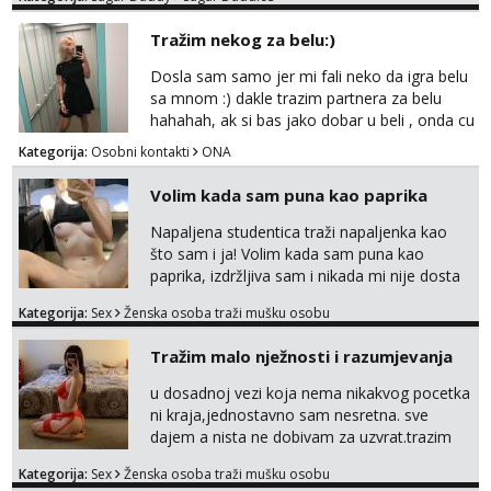
kosu - se dobro ljubiš - si fleksibilna s
vremenom (jer ga nemam previše) i
Tražim nekog za belu:)
dostupna radnim danom (vikendi i noći su za
obitelj) - vodiš brigu o zdravlju i koristiš
Dosla sam samo jer mi fali neko da igra belu
zaštitu Ne javljajte se: - debele - frajeri i
sa mnom :) dakle trazim partnera za belu
paro...
hahahah, ak si bas jako dobar u beli , onda cu
razmislit za dalje Klikni na link ispod i nadji me
Kategorija:
Osobni kontakti
ONA
tamo, cekam te!
Volim kada sam puna kao paprika
Napaljena studentica traži napaljenka kao
što sam i ja! Volim kada sam puna kao
paprika, izdržljiva sam i nikada mi nije dosta
seksa. Volim grubi seks i više puta dnevno
Kategorija:
Sex
Ženska osoba traži mušku osobu
bilo kad i bilo gdje zato se javi što prije da
me isprobaš Klikni na link ispod i nadji me
Tražim malo nježnosti i razumjevanja
tamo, cekam te!
u dosadnoj vezi koja nema nikakvog pocetka
ni kraja,jednostavno sam nesretna. sve
dajem a nista ne dobivam za uzvrat.trazim
muskarca koji ce zadovoljiti moje potrebe,ne
Kategorija:
Sex
Ženska osoba traži mušku osobu
trazim puno samo malo njeznosti i