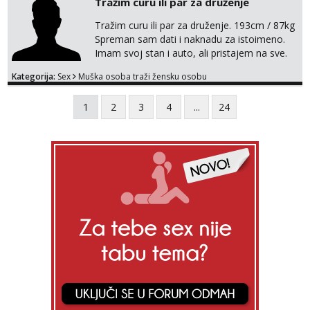
Tražim curu ili par za druženje
Tražim curu ili par za druženje. 193cm / 87kg
Spreman sam dati i naknadu za istoimeno.
Imam svoj stan i auto, ali pristajem na sve.
Javite se na mail ispod, pa izmijenimo
Kategorija:
Sex
Muška osoba traži žensku osobu
brojeve. Molim Vas bez ponuda istog spola.
mauli772@proton.me
1
2
3
4
...
24