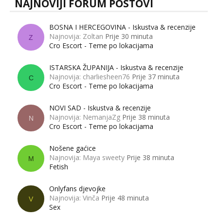
NAJNOVIJI FORUM POSTOVI
BOSNA I HERCEGOVINA - Iskustva & recenzije
Najnovija: Zoltan
Prije 30 minuta
Z
Cro Escort - Teme po lokacijama
ISTARSKA ŽUPANIJA - Iskustva & recenzije
Najnovija: charliesheen76
Prije 37 minuta
C
Cro Escort - Teme po lokacijama
NOVI SAD - Iskustva & recenzije
Najnovija: NemanjaZg
Prije 38 minuta
N
Cro Escort - Teme po lokacijama
Nošene gaćice
Najnovija: Maya sweety
Prije 38 minuta
M
Fetish
Onlyfans djevojke
Najnovija: Vinča
Prije 48 minuta
V
Sex