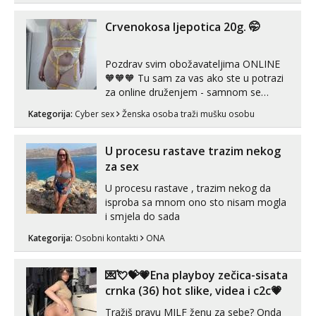
Crvenokosa ljepotica 20g. 🤭
Pozdrav svim obožavateljima ONLINE
🧡🧡🧡 Tu sam za vas ako ste u potrazi
za online druženjem - samnom se
možete zabaviti preko videopoziva, ili
Kategorija:
Cyber sex
Ženska osoba traži mušku osobu
ako vam nisam dovoljna radim i u paru i
trojci s kolegicama, svaka je drugačija
😉 Radim i vruća tipkanja uz slike i hot
U procesu rastave trazim nekog
line pozive. Za vas sam pripremila ...
za sex
U procesu rastave , trazim nekog da
isproba sa mnom ono sto nisam mogla
i smjela do sada
Kategorija:
Osobni kontakti
ONA
💌💘💝💗Ena playboy zečica-sisata
crnka (36) hot slike, videa i c2c💗
Tražiš pravu MILF ženu za sebe? Onda