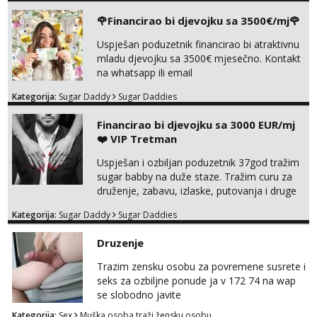
tel:0,93€ - mob:1,12€ min
🌹Financirao bi djevojku sa 3500€/mj🌹
Anđela
Uspješan poduzetnik financirao bi atraktivnu
Čekam tvoj poziv!
mladu djevojku sa 3500€ mjesečno. Kontakt
na whatsapp ili email
Tel:
064/677-677
- Kod: #142
tel:0,93€ - mob:1,12€ min
Kategorija:
Sugar Daddy
Sugar Daddies
Financirao bi djevojku sa 3000 EUR/mj
❤️ VIP Tretman
Uspješan i ozbiljan poduzetnik 37god tražim
sugar babby na duže staze. Tražim curu za
druženje, zabavu, izlaske, putovanja i druge
lijepe stvari na obostranu korist. Ako si
Kategorija:
Sugar Daddy
Sugar Daddies
otvorena, komunikativna, zgodna i atraktivna
javi se na moj email:
Druzenje
markodalic37@gmail.com
Trazim zensku osobu za povremene susrete i
seks za ozbiljne ponude ja v 172 74 na wap
se slobodno javite
Kategorija:
Sex
Muška osoba traži žensku osobu