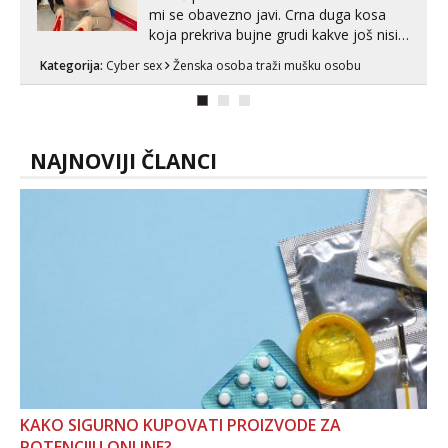
mi se obavezno javi. Crna duga kosa
koja prekriva bujne grudi kakve još nisi
vidio, čista ŠESTICA! A usne? O usnama
Kategorija:
Cyber sex
Ženska osoba traži mušku osobu
bolje da ni ne pričam. Prave pune usne
koje će ti se urezati u pamćenje, jer
vjeruj mi, takve još nisi vidio. Uvijek sam
spremna za ONLOINE zabavu...
NAJNOVIJI ČLANCI
KAKO SIGURNO KUPOVATI PROIZVODE ZA
POTENCIJU ONLINE?