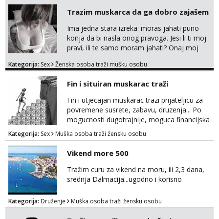
razumjevanja. volim njezan seks i njezne
Trazim muskarca da ga dobro zajašem
poljupce po tijelu koji me jako
pale,obozavam kad muskarac preuzme
Ima jedna stara izreka: moras jahati puno
kontrolu . javi se :) Klikni na link ispod i nadji
konja da bi nasla onog pravoga. Jesi li ti moj
me tamo, cekam te!
pravi, ili te samo moram jahati? Onaj moj
bivsi je bio samo konj hahahahah Klikni niže
Kategorija:
Sex
Ženska osoba traži mušku osobu
na sexdater link i javi mi se tamo....
Fin i situiran muskarac traži
Fin i utjecajan muskarac trazi prijateljicu za
povremene susrete, zabavu, druzenja... Po
mogucnosti dugotrajnije, moguca financijska
potpora!
Kategorija:
Sex
Muška osoba traži žensku osobu
Vikend more 500
Tražim curu za vikend na moru, ili 2,3 dana,
srednja Dalmacija...ugodno i korisno
Kategorija:
Druženje
Muška osoba traži žensku osobu