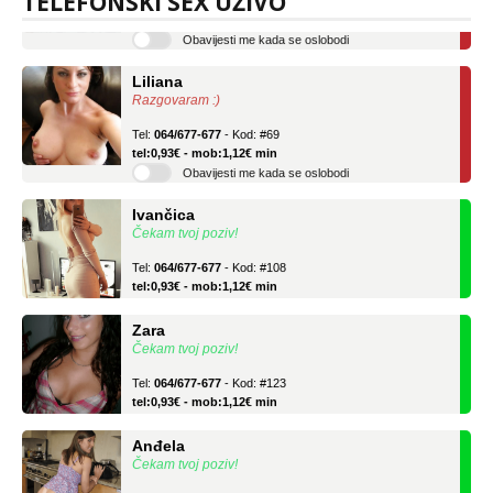
TELEFONSKI SEX UŽIVO
tel:0,93€ - mob:1,12€ min
Obavijesti me kada se oslobodi
Liliana
Razgovaram :)
Tel:
064/677-677
- Kod: #69
tel:0,93€ - mob:1,12€ min
Obavijesti me kada se oslobodi
Ivančica
Čekam tvoj poziv!
Tel:
064/677-677
- Kod: #108
tel:0,93€ - mob:1,12€ min
Zara
Čekam tvoj poziv!
Tel:
064/677-677
- Kod: #123
tel:0,93€ - mob:1,12€ min
Anđela
Čekam tvoj poziv!
Tel:
064/677-677
- Kod: #142