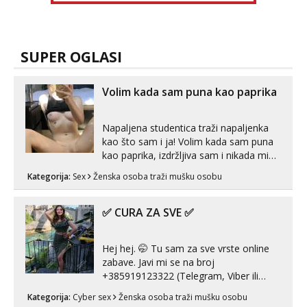
SUPER OGLASI
Volim kada sam puna kao paprika
Napaljena studentica traži napaljenka
kao što sam i ja! Volim kada sam puna
kao paprika, izdržljiva sam i nikada mi
nije dosta seksa. Volim grubi seks i više
Kategorija:
Sex
Ženska osoba traži mušku osobu
puta dnevno bilo kad i bilo gdje zato se
javi što prije da me isprobaš Klikni na
link ispod i nadji me tamo, cekam te!
✅ CURA ZA SVE ✅
Hej hej. 🤭 Tu sam za sve vrste online
zabave. Javi mi se na broj
+385919123322 (Telegram, Viber ili
Whatsapp). 🤙 NE javljaj se na uzivo.
Kategorija:
Cyber sex
Ženska osoba traži mušku osobu
Hvala.