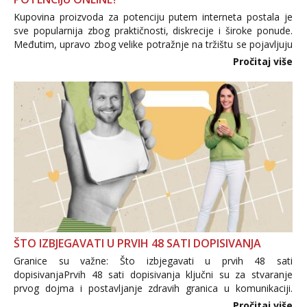
Kupovina proizvoda za potenciju putem interneta postala je
sve popularnija zbog praktičnosti, diskrecije i široke ponude.
Međutim, upravo zbog velike potražnje na tržištu se pojavljuju
i brojni krivotvoreni proizvodi, nepouzdane internetske
Pročitaj više
trgovine te proizvodi nepoznatog podrijetla. ...
ŠTO IZBJEGAVATI U PRVIH 48 SATI DOPISIVANJA
Granice su važne: Što izbjegavati u prvih 48 sati
dopisivanjaPrvih 48 sati dopisivanja ključni su za stvaranje
prvog dojma i postavljanje zdravih granica u komunikaciji.
Važno je izbjeći prebrzo otkrivanje osobnih ili intimnih
Pročitaj više