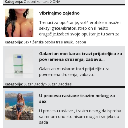
Kategorija:
Osobni kontakti
ONA
Vibrirajmo zajedno
Trenuci za opuštanje, voliš erotske masaže i
seksy igrice.vibratori,strep on ili nešto
drugačije.Izaberi svoje opuštanje tu sam za
tebe.sve info na mob 095/762-8147
Kategorija:
Sex
Ženska osoba traži mušku osobu
Galantan muskarac trazi prijateljicu za
povremena druzenja, zabavu...
Galantan muskarac trazi prijateljicu za
povremena druzenja, zabavu...
Kategorija:
Sugar Daddy
Sugar Daddies
U procesu rastave trazim nekog za
sex
U procesu rastave , trazim nekog da isproba
sa mnom ono sto nisam mogla i smjela do
sada