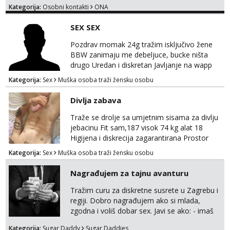
Kategorija:
Osobni kontakti
ONA
SEX SEX
Pozdrav momak 24g tražim isključivo žene
BBW zanimaju me debeljuce, bucke ništa
drugo Uredan i diskretan Javljanje na wapp
095 546 9915
Kategorija:
Sex
Muška osoba traži žensku osobu
Divlja zabava
Traže se drolje sa umjetnim sisama za divlju
jebacinu Fit sam,187 visok 74 kg alat 18
Higijena i diskrecija zagarantirana Prostor
imam na području između Zadra i Šibenika
Kategorija:
Sex
Muška osoba traži žensku osobu
Kontakt watsap 0955406511 bez poziva
Nagrađujem za tajnu avanturu
Tražim curu za diskretne susrete u Zagrebu i
regiji. Dobro nagrađujem ako si mlada,
zgodna i voliš dobar sex. Javi se ako: - imaš
do 25 godina - imaš do 65 kg - imaš dugu
Kategorija:
Sugar Daddy
Sugar Daddies