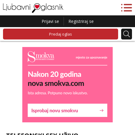
Prijavi se
Registriraj se
Predaj oglas
Lucija
Razgovaram :)
Tel:
064/677-677
- Kod: #136