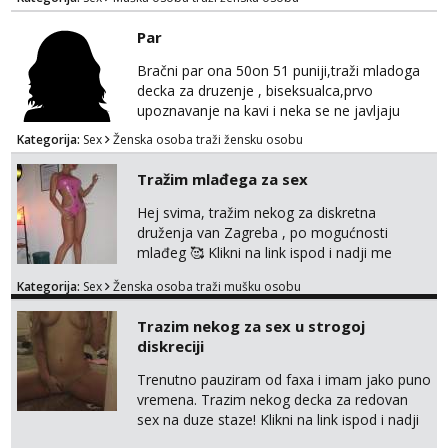
Par
Bračni par ona 50on 51 puniji,traži mladoga
decka za druzenje , biseksualca,prvo
upoznavanje na kavi i neka se ne javljaju
stariji od 30 godina
Kategorija:
Sex
Ženska osoba traži žensku osobu
Tražim mlađega za sex
Hej svima, tražim nekog za diskretna
druženja van Zagreba , po mogućnosti
mlađeg 🥰 Klikni na link ispod i nadji me
tamo, cekam te!
Kategorija:
Sex
Ženska osoba traži mušku osobu
Trazim nekog za sex u strogoj
diskreciji
Trenutno pauziram od faxa i imam jako puno
vremena. Trazim nekog decka za redovan
sex na duze staze! Klikni na link ispod i nadji
me tamo, cekam te!