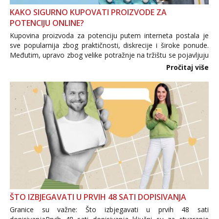
KAKO SIGURNO KUPOVATI PROIZVODE ZA
POTENCIJU ONLINE?
Kupovina proizvoda za potenciju putem interneta postala je
sve popularnija zbog praktičnosti, diskrecije i široke ponude.
Međutim, upravo zbog velike potražnje na tržištu se pojavljuju
i brojni krivotvoreni proizvodi, nepouzdane internetske
Pročitaj više
trgovine te proizvodi nepoznatog podrijetla. ...
ŠTO IZBJEGAVATI U PRVIH 48 SATI DOPISIVANJA
Granice su važne: Što izbjegavati u prvih 48 sati