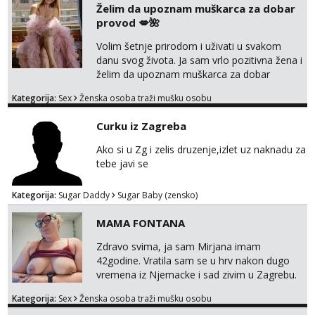
Želim da upoznam muškarca za dobar
provod 💋🌺
Volim šetnje prirodom i uživati u svakom
danu svog života. Ja sam vrlo pozitivna žena i
želim da upoznam muškarca za dobar
provod, naravno može i nešto više.💋🌺 Klikni
Kategorija:
Sex
Ženska osoba traži mušku osobu
na link ispod i nadji me tamo, cekam te!
Curku iz Zagreba
Ako si u Zg i zelis druzenje,izlet uz naknadu za
tebe javi se
Kategorija:
Sugar Daddy
Sugar Baby (zensko)
MAMA FONTANA
Zdravo svima, ja sam Mirjana imam
42godine. Vratila sam se u hrv nakon dugo
vremena iz Njemacke i sad zivim u Zagrebu.
Nudim svoje snimke seksa, mastrubiranja,
Kategorija:
Sex
Ženska osoba traži mušku osobu
fistinga, prskanja, pusenja i guranja dilda,