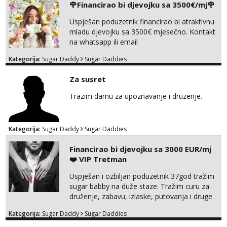
🌹Financirao bi djevojku sa 3500€/mj🌹
Uspješan poduzetnik financirao bi atraktivnu
mladu djevojku sa 3500€ mjesečno. Kontakt
na whatsapp ili email
Kategorija:
Sugar Daddy
Sugar Daddies
Za susret
Trazim damu za upoznavanje i druzenje.
Kategorija:
Sugar Daddy
Sugar Daddies
Financirao bi djevojku sa 3000 EUR/mj
❤️ VIP Tretman
Uspješan i ozbiljan poduzetnik 37god tražim
sugar babby na duže staze. Tražim curu za
druženje, zabavu, izlaske, putovanja i druge
lijepe stvari na obostranu korist. Ako si
Kategorija:
Sugar Daddy
Sugar Daddies
otvorena, komunikativna, zgodna i atraktivna
javi se na moj email: