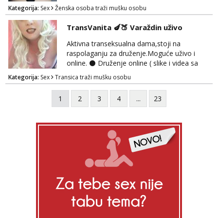
Kategorija:
Sex
Ženska osoba traži mušku osobu
TransVanita 🍆🍑 Varaždin uživo
Aktivna transeksualna dama,stoji na
raspolaganju za druženje.Moguće uživo i
online. ⚫ Druženje online ( slike i videa sa
dopisivanjem ili hot razgovorom) te Cam
Kategorija:
Sex
Transica traži mušku osobu
2cam ⚫Fetiš stvari za sladokusce šaljem (
gaćice,najlonke i ostalo...) ⚫ Snimam videa
1
2
3
4
...
23
po narudžbi, samo za tvoj užitak
⚫Ispunjavam razne fetiše-BDSM
Bondage,Discipline,Sadism,Masochism,igra
senzacije kao i foot,piss,shit,fart,sp...