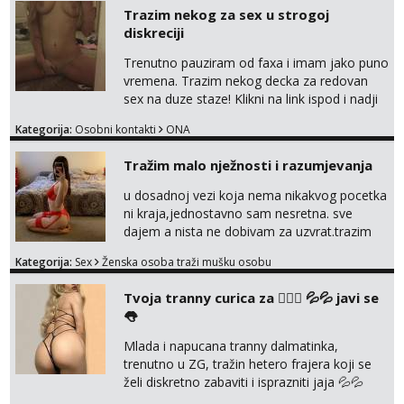
anal play, piss, vibrator. Najvise volim to
Trazim nekog za sex u strogoj
raditi u javnosti na poslu ;) Radim
diskreciji
videopozive i dopisivanja u kojem
razmjenimo slike, video, glasovne...
Trenutno pauziram od faxa i imam jako puno
Prodajem i svoj donji ves a ako mogu isp...
vremena. Trazim nekog decka za redovan
sex na duze staze! Klikni na link ispod i nadji
me tamo, cekam te!
Kategorija:
Osobni kontakti
ONA
Tražim malo nježnosti i razumjevanja
u dosadnoj vezi koja nema nikakvog pocetka
ni kraja,jednostavno sam nesretna. sve
dajem a nista ne dobivam za uzvrat.trazim
muskarca koji ce zadovoljiti moje potrebe,ne
Kategorija:
Sex
Ženska osoba traži mušku osobu
trazim puno samo malo njeznosti i
razumjevanja. volim njezan seks i njezne
Tvoja tranny curica za 👉🏻🍑 💦💦 javi se
poljupce po tijelu koji me jako
👅
pale,obozavam kad muskarac preuzme
kontrolu . javi se :) Klikni na link ispod i nadji
Mlada i napucana tranny dalmatinka,
me tamo, cekam te!
trenutno u ZG, tražin hetero frajera koji se
želi diskretno zabaviti i isprazniti jaja 💦💦
Konkretno, diskretno i bez puno komplikacija.