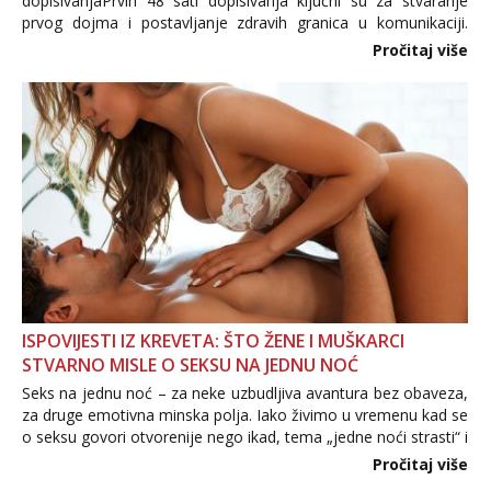
dopisivanjaPrvih 48 sati dopisivanja ključni su za stvaranje
prvog dojma i postavljanje zdravih granica u komunikaciji.
Važno je izbjeći prebrzo otkrivanje osobnih ili intimnih
Pročitaj više
informacija, jer nepoznata osoba još nije zaslužila to
povjerenje. Takođe...
ISPOVIJESTI IZ KREVETA: ŠTO ŽENE I MUŠKARCI
STVARNO MISLE O SEKSU NA JEDNU NOĆ
Seks na jednu noć – za neke uzbudljiva avantura bez obaveza,
za druge emotivna minska polja. Iako živimo u vremenu kad se
o seksu govori otvorenije nego ikad, tema „jedne noći strasti“ i
dalje izaziva burne rasprave. Što zapravo misle žene, a što
Pročitaj više
muškarci? Jesu...