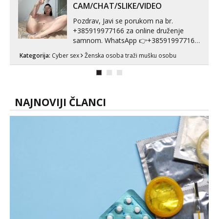
neljubim se Wha...
CAM/CHAT/SLIKE/VIDEO
Pozdrav, Javi se porukom na br.
+385919977166 za online druženje
samnom. WhatsApp 👉+385919977166
Telegram 👉@enafriedrichkis Radim
Kategorija:
Cyber sex
Ženska osoba traži mušku osobu
videopozive s licem, solo i s partnerom,
kolegicama (Tina&Natali), razne
kombinacije halteri, haljine, štikle,
samostojeće itd. Nudim svakakva videa
seksa, puš...
NAJNOVIJI ČLANCI