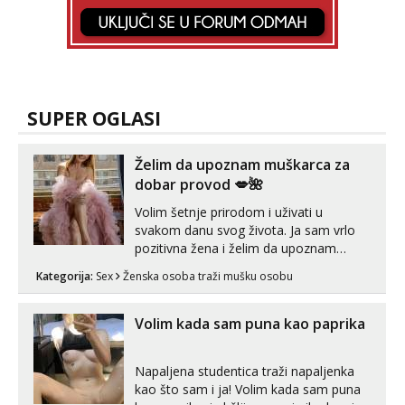
SUPER OGLASI
Želim da upoznam muškarca za
dobar provod 💋🌺
Volim šetnje prirodom i uživati u
svakom danu svog života. Ja sam vrlo
pozitivna žena i želim da upoznam
muškarca za dobar provod, naravno
Kategorija:
Sex
Ženska osoba traži mušku osobu
može i nešto više.💋🌺 Klikni na link
ispod i nadji me tamo, cekam te!
Volim kada sam puna kao paprika
Napaljena studentica traži napaljenka
kao što sam i ja! Volim kada sam puna