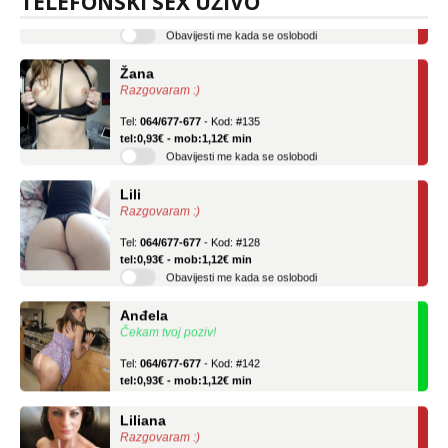
TELEFONSKI SEX UŽIVO
tel:0,93€ - mob:1,12€ min
Obavijesti me kada se oslobodi
Žana
Razgovaram :)
Tel:
064/677-677
- Kod: #135
tel:0,93€ - mob:1,12€ min
Obavijesti me kada se oslobodi
Lili
Razgovaram :)
Tel:
064/677-677
- Kod: #128
tel:0,93€ - mob:1,12€ min
Obavijesti me kada se oslobodi
Anđela
Čekam tvoj poziv!
Tel:
064/677-677
- Kod: #142
tel:0,93€ - mob:1,12€ min
Liliana
Razgovaram :)