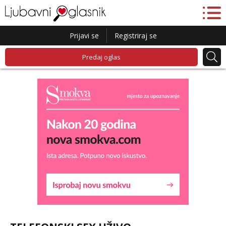
Prijavi se
Registriraj se
Predaj oglas
Liliana
Razgovaram :)
Tel:
064/677-677
- Kod: #69