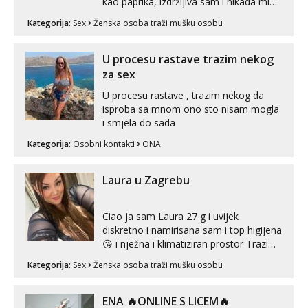
kao paprika, izdržljiva sam i nikada mi
nije dosta seksa. Volim grubi seks i više
Kategorija:
Sex
Ženska osoba traži mušku osobu
puta dnevno bilo kad i bilo gdje zato se
javi što prije da me isprobaš Klikni na
link ispod i nadji me tamo, cekam te!
U procesu rastave trazim nekog
za sex
U procesu rastave , trazim nekog da
isproba sa mnom ono sto nisam mogla
i smjela do sada
Kategorija:
Osobni kontakti
ONA
Laura u Zagrebu
Ciao ja sam Laura 27 g i uvijek
diskretno i namirisana sam i top higijena
😘 i nježna i klimatiziran prostor Trazim
sex za nagradu Radim klasican sex
Kategorija:
Sex
Ženska osoba traži mušku osobu
Pusenje i gutanje sperme Erotsko rublje
imam uvijek Lizati me mozes i ljubiti po
tijelu Iskljucivo neradim analni !!! I
ENA 🔥ONLINE S LICEM🔥