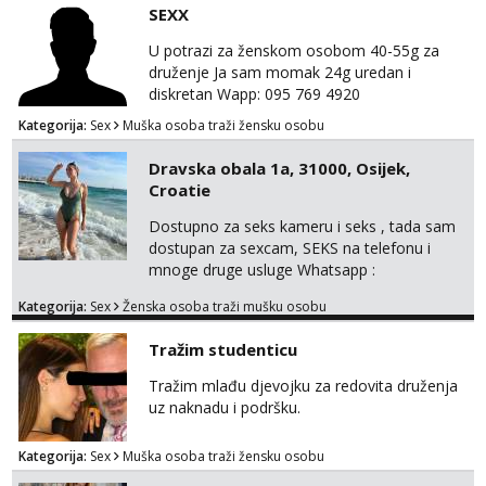
SEXX
markodalic37@gmail.com
U potrazi za ženskom osobom 40-55g za
druženje Ja sam momak 24g uredan i
diskretan Wapp: 095 769 4920
Kategorija:
Sex
Muška osoba traži žensku osobu
Dravska obala 1a, 31000, Osijek,
Croatie
Dostupno za seks kameru i seks , tada sam
dostupan za sexcam, SEKS na telefonu i
mnoge druge usluge Whatsapp :
+4367858210366 Télégram : @mely8070
Kategorija:
Sex
Ženska osoba traži mušku osobu
Usluga pratnje dostupna čak i bez kondoma.
100% stvarne fotografije. Sanjiva i
Tražim studenticu
nezaboravna iskustva. Senzualno i
zavodljivo… Čekam da vas osobno uvjerim.
Tražim mlađu djevojku za redovita druženja
😘❤️ Prepustite se strašću i ekstazi prekrasne
uz naknadu i podršku.
brinete, vrlo senzualne i osjetljive. 😍😍 Ov...
Kategorija:
Sex
Muška osoba traži žensku osobu