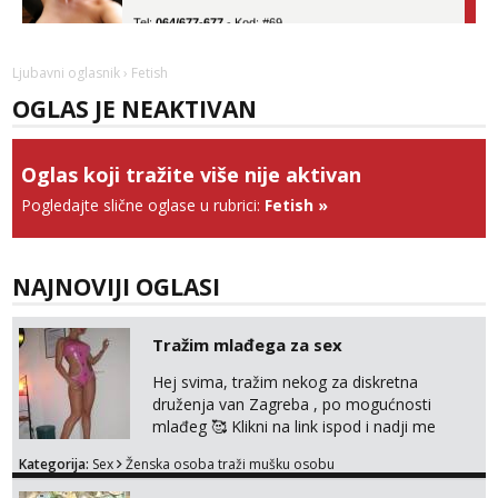
Tel:
064/677-677
- Kod: #69
tel:0,93€ - mob:1,12€ min
Obavijesti me kada se oslobodi
Ljubavni oglasnik
› Fetish
Žana
OGLAS JE NEAKTIVAN
Razgovaram :)
Tel:
064/677-677
- Kod: #135
tel:0,93€ - mob:1,12€ min
Oglas koji tražite više nije aktivan
Obavijesti me kada se oslobodi
Pogledajte slične oglase u rubrici:
Fetish
»
Lili
Razgovaram :)
Tel:
064/677-677
- Kod: #128
NAJNOVIJI OGLASI
tel:0,93€ - mob:1,12€ min
Obavijesti me kada se oslobodi
Tražim mlađega za sex
Anđela
Čekam tvoj poziv!
Hej svima, tražim nekog za diskretna
druženja van Zagreba , po mogućnosti
Tel:
064/677-677
- Kod: #142
mlađeg 🥰 Klikni na link ispod i nadji me
tel:0,93€ - mob:1,12€ min
tamo, cekam te!
Kategorija:
Sex
Ženska osoba traži mušku osobu