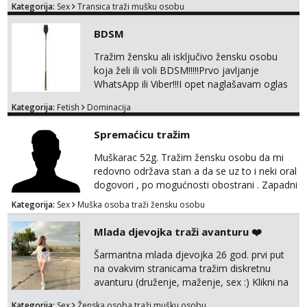
Kategorija:
Sex
Transica traži mušku osobu
Jako držin do sebe, NE naplaćujen. Zabavljan
se samo s kin i ako ja to želim! Nisam stalno
BDSM
dostupna jer mi je ovo samo povremena
zabava. Ulovi me, uživati ćeš 😉 Moje slike
Tražim žensku ali isključivo žensku osobu
vidiš, uživo san još bolja, bez neugodnih izn...
koja želi ili voli BDSM!!!!!Prvo javljanje
WhatsApp ili Viber!!!I opet naglašavam oglas
je isključivo za žene,dame,cure muškarci,gay
Kategorija:
Fetish
Dominacija
i trans nemojte se javljati!!!!!
Spremaćicu tražim
Muškarac 52g. Tražim žensku osobu da mi
redovno održava stan a da se uz to i neki oral
dogovori , po mogućnosti obostrani . Zapadni
dio Zagreba .Javiti se prvo porukom na
Kategorija:
Sex
Muška osoba traži žensku osobu
WhatsApp ili Telegram 0958634499
Mlada djevojka traži avanturu ❤️
Šarmantna mlada djevojka 26 god. prvi put
na ovakvim stranicama tražim diskretnu
avanturu (druženje, maženje, sex :) Klikni na
link ispod i nadji me tamo, cekam te!
Kategorija:
Sex
Ženska osoba traži mušku osobu