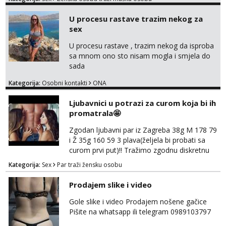
U procesu rastave trazim nekog za
sex
U procesu rastave , trazim nekog da isproba
sa mnom ono sto nisam mogla i smjela do
sada
Kategorija:
Osobni kontakti
ONA
Ljubavnici u potrazi za curom koja bi ih
promatrala🤩
Zgodan ljubavni par iz Zagreba 38g M 178 79
i Ž 35g 160 59 3 plava(željela bi probati sa
curom prvi put)!! Tražimo zgodnu diskretnu
curu koja bi nas promatrala dok imamo
Kategorija:
Sex
Par traži žensku osobu
žestok odnos. Može se pridruziti ali i ne
mora.Bitno da uzivamo diskretno anonimno
Prodajem slike i video
bez upoznavanja puno.Sliku mozemo
razmjeniti,ali najbolje uzivo se upoznati. Na
Gole slike i video Prodajem nošene gačice
goo smo do 15.8 poslije tog mozemo se
Pišite na whatsapp ili telegram 0989103797
druziti,javi se na mail il...