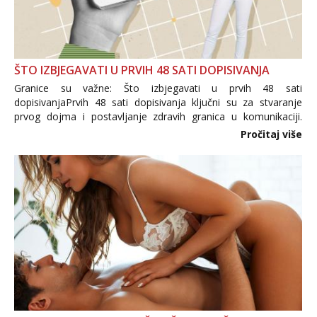
ŠTO IZBJEGAVATI U PRVIH 48 SATI DOPISIVANJA
Granice su važne: Što izbjegavati u prvih 48 sati
dopisivanjaPrvih 48 sati dopisivanja ključni su za stvaranje
prvog dojma i postavljanje zdravih granica u komunikaciji.
Važno je izbjeći prebrzo otkrivanje osobnih ili intimnih
Pročitaj više
informacija, jer nepoznata osoba još nije zaslužila to
povjerenje. Takođe...