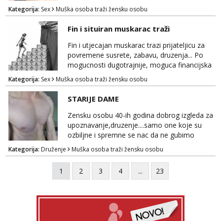
Budi moja Kraljica i ispuni si želje za dobro
Kategorija:
Sex
Muška osoba traži žensku osobu
opuštanje Vaš prostor
Fin i situiran muskarac traži
Fin i utjecajan muskarac trazi prijateljicu za
povremene susrete, zabavu, druzenja... Po
mogucnosti dugotrajnije, moguca financijska
potpora!
Kategorija:
Sex
Muška osoba traži žensku osobu
STARIJE DAME
Zensku osobu 40-ih godina dobrog izgleda za
upoznavanje,druzenje....samo one koje su
ozbiljne i spremne se nac da ne gubimo
vrijeme!
Kategorija:
Druženje
Muška osoba traži žensku osobu
1
2
3
4
...
23