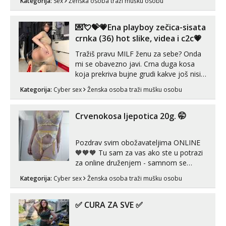
Kategorija:
Sex
Ženska osoba traži mušku osobu
Pusenje i gutanje sperme Erotsko rublje
imam uvijek Lizati me mozes i ljubiti po
tijelu Iskljucivo neradim analni !!! I
💌💘💝💗Ena playboy zečica-sisata
neljubim se Wha...
crnka (36) hot slike, videa i c2c💗
Tražiš pravu MILF ženu za sebe? Onda
mi se obavezno javi. Crna duga kosa
koja prekriva bujne grudi kakve još nisi
vidio, čista ŠESTICA! A usne? O usnama
Kategorija:
Cyber sex
Ženska osoba traži mušku osobu
bolje da ni ne pričam. Prave pune usne
koje će ti se urezati u pamćenje, jer
vjeruj mi, takve još nisi vidio. Uvijek sam
Crvenokosa ljepotica 20g. 🤭
spremna za ONLOINE zabavu...
Pozdrav svim obožavateljima ONLINE
🧡🧡🧡 Tu sam za vas ako ste u potrazi
za online druženjem - samnom se
možete zabaviti preko videopoziva, ili
Kategorija:
Cyber sex
Ženska osoba traži mušku osobu
ako vam nisam dovoljna radim i u paru i
trojci s kolegicama, svaka je drugačija
😉 Radim i vruća tipkanja uz slike i hot
✅ CURA ZA SVE ✅
line pozive. Za vas sam pripremila ...