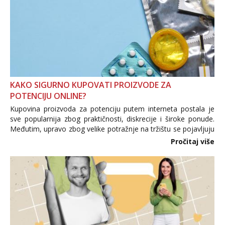
KAKO SIGURNO KUPOVATI PROIZVODE ZA
POTENCIJU ONLINE?
Kupovina proizvoda za potenciju putem interneta postala je
sve popularnija zbog praktičnosti, diskrecije i široke ponude.
Međutim, upravo zbog velike potražnje na tržištu se pojavljuju
i brojni krivotvoreni proizvodi, nepouzdane internetske
Pročitaj više
trgovine te proizvodi nepoznatog podrijetla. ...