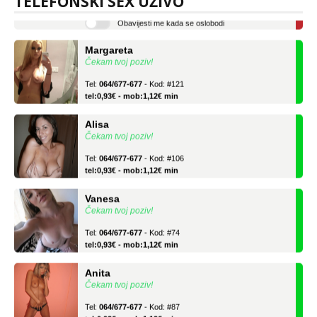
TELEFONSKI SEX UŽIVO
Obavijesti me kada se oslobodi
Margareta
Čekam tvoj poziv!
Tel:
064/677-677
- Kod: #121
tel:0,93€ - mob:1,12€ min
Alisa
Čekam tvoj poziv!
Tel:
064/677-677
- Kod: #106
tel:0,93€ - mob:1,12€ min
Vanesa
Čekam tvoj poziv!
Tel:
064/677-677
- Kod: #74
tel:0,93€ - mob:1,12€ min
Anita
Čekam tvoj poziv!
Tel:
064/677-677
- Kod: #87
tel:0,93€ - mob:1,12€ min