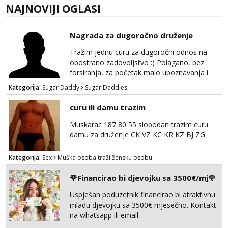
NAJNOVIJI OGLASI
Nagrada za dugoročno druženje
Tražim jednu curu za dugoročni odnos na
obostrano zadovoljstvo :) Polagano, bez
forsiranja, za početak malo upoznavanja i
dogovor kroz dopisivanje. Očekujem i nudim
Kategorija:
Sugar Daddy
Sugar Daddies
diskreciju - nisam oženjen niti zauzet, nego
jednostavno tako preferiram. 30 godina
curu ili damu trazim
imam. Javite se mail, pozz ;)
Muskarac 187 80 55 slobodan trazim curu
damu za druženje CK VZ KC KR KZ BJ ZG
Kategorija:
Sex
Muška osoba traži žensku osobu
🌹Financirao bi djevojku sa 3500€/mj🌹
Uspješan poduzetnik financirao bi atraktivnu
mladu djevojku sa 3500€ mjesečno. Kontakt
na whatsapp ili email