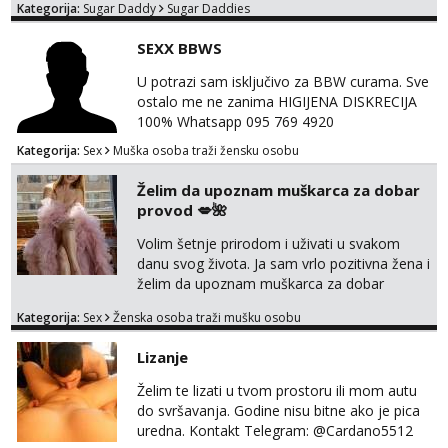
Kategorija:
Sugar Daddy
Sugar Daddies
SEXX BBWS
U potrazi sam isključivo za BBW curama. Sve
ostalo me ne zanima HIGIJENA DISKRECIJA
100% Whatsapp 095 769 4920
Kategorija:
Sex
Muška osoba traži žensku osobu
Želim da upoznam muškarca za dobar
provod 💋🌺
Volim šetnje prirodom i uživati u svakom
danu svog života. Ja sam vrlo pozitivna žena i
želim da upoznam muškarca za dobar
provod, naravno može i nešto više.💋🌺 Klikni
Kategorija:
Sex
Ženska osoba traži mušku osobu
na link ispod i nadji me tamo, cekam te!
Lizanje
Želim te lizati u tvom prostoru ili mom autu
do svršavanja. Godine nisu bitne ako je pica
uredna. Kontakt Telegram: @Cardano5512