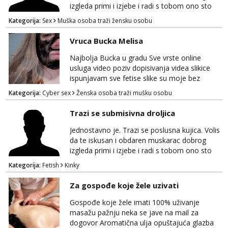
izgleda primi i izjebe i radi s tobom ono sto
on zeli raditi. Cura si van okvira,kinky i
Kategorija:
Sex
Muška osoba traži žensku osobu
poslusna. Idealno 25 godina max okvirno 40.
Nikakve umisljene femy ko fol ljepotice me ne
Vruca Bucka Melisa
interesiraju. Stop pederima i slicnima. Stop
bonovima i slicne gluposti. Javi se sa slikom i
Najbolja Bucka u gradu Sve vrste online
ukratko o sebi na: naal_naal@yahoo...
usluga video poziv dopisivanja videa slikice
ispunjavam sve fetise slike su moje bez
neugodnih iznenađenja javiti se na wap:
Kategorija:
Cyber sex
Ženska osoba traži mušku osobu
+385998702942
Trazi se submisivna droljica
Jednostavno je. Trazi se poslusna kujica. Volis
da te iskusan i obdaren muskarac dobrog
izgleda primi i izjebe i radi s tobom ono sto
on zeli raditi. Cura si van okvira,kinky i
Kategorija:
Fetish
Kinky
poslusna. Idealno 25 godina max okvirno 40.
Nikakve umisljene femy ko fol ljepotice me ne
Za gospođe koje žele uzivati
interesiraju. Stop pederima i slicnima. Stop
bonovima i slicne gluposti. Javi se sa slikom i
Gospođe koje žele imati 100% uživanje
ukratko o sebi na: naal_naal@yaho...
masažu pažnju neka se jave na mail za
dogovor Aromatična ulja opuštajuća glazba