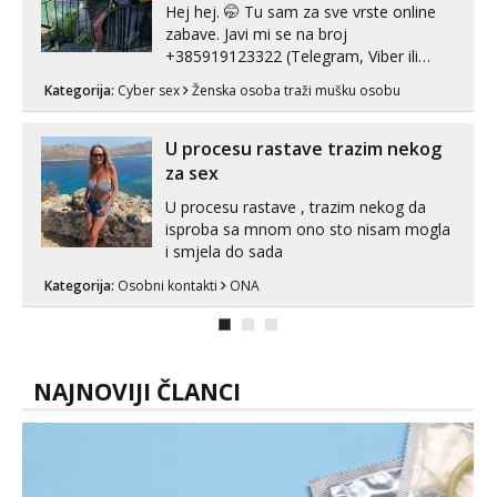
Hej hej. 🤭 Tu sam za sve vrste online
zabave. Javi mi se na broj
+385919123322 (Telegram, Viber ili
Whatsapp). 🤙 NE javljaj se na uzivo.
Kategorija:
Cyber sex
Ženska osoba traži mušku osobu
Hvala.
U procesu rastave trazim nekog
za sex
U procesu rastave , trazim nekog da
isproba sa mnom ono sto nisam mogla
i smjela do sada
Kategorija:
Osobni kontakti
ONA
NAJNOVIJI ČLANCI