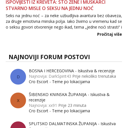
ISPOVIJESTI IZ KREVETA: ŠTO ŽENE I MUŠKARCI
STVARNO MISLE O SEKSU NA JEDNU NOĆ
Seks na jednu noć – za neke uzbudljiva avantura bez obaveza,
za druge emotivna minska polja. Iako živimo u vremenu kad se
o seksu govori otvorenije nego ikad, tema „jedne noći strasti“ i
dalje izaziva burne rasprave. Što zapravo misle žene, a što
Pročitaj više
muškarci? Jesu...
NAJNOVIJI FORUM POSTOVI
BOSNA I HERCEGOVINA - Iskustva & recenzije
Najnovija: DarkSpirit43
Prije nekoliko trenutaka
D
Cro Escort - Teme po lokacijama
ŠIBENSKO KNINSKA ŽUPANIJA - Iskustva &
recenzije
X
Najnovija: xx91
Prije 23 minuta
Cro Escort - Teme po lokacijama
SPLITSKO DALMATINSKA ŽUPANIJA - Iskustva