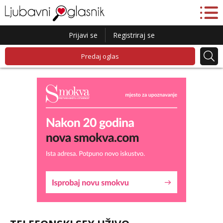
Prijavi se
Registriraj se
Predaj oglas
Liliana
Razgovaram :)
Tel:
064/677-677
- Kod: #69
tel:0,93€ - mob:1,12€ min