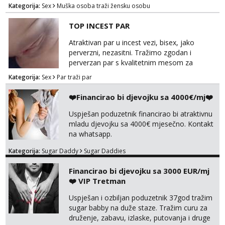
Email: myjohny15@protonmail.com
Kategorija:
Sex
Muška osoba traži žensku osobu
TOP INCEST PAR
Atraktivan par u incest vezi, bisex, jako
perverzni, nezasitni. Tražimo zgodan i
perverzan par s kvalitetnim mesom za
uživanje u svim vrstama seksa. Diskrecija
Kategorija:
Sex
Par traži par
obavezna. Samo ozbiljne ponude preko
Whats appa na broj 091 591 3523.
❤️Financirao bi djevojku sa 4000€/mj❤️
Uspješan poduzetnik financirao bi atraktivnu
mladu djevojku sa 4000€ mjesečno. Kontakt
na whatsapp.
Kategorija:
Sugar Daddy
Sugar Daddies
Financirao bi djevojku sa 3000 EUR/mj
❤️ VIP Tretman
Uspješan i ozbiljan poduzetnik 37god tražim
sugar babby na duže staze. Tražim curu za
druženje, zabavu, izlaske, putovanja i druge