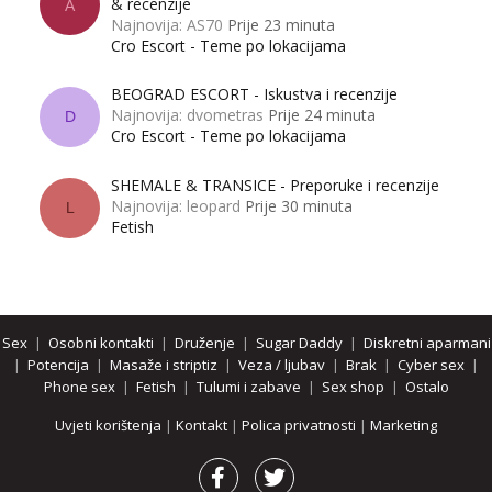
& recenzije
A
Najnovija: AS70
Prije 23 minuta
Cro Escort - Teme po lokacijama
BEOGRAD ESCORT - Iskustva i recenzije
Najnovija: dvometras
Prije 24 minuta
D
Cro Escort - Teme po lokacijama
SHEMALE & TRANSICE - Preporuke i recenzije
Najnovija: leopard
Prije 30 minuta
L
Fetish
Sex
|
Osobni kontakti
|
Druženje
|
Sugar Daddy
|
Diskretni aparmani
|
Potencija
|
Masaže i striptiz
|
Veza / ljubav
|
Brak
|
Cyber sex
|
Phone sex
|
Fetish
|
Tulumi i zabave
|
Sex shop
|
Ostalo
Uvjeti korištenja
|
Kontakt
|
Polica privatnosti
|
Marketing