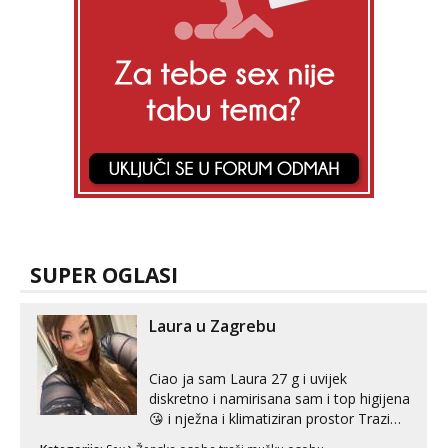
SUPER OGLASI
Laura u Zagrebu
Ciao ja sam Laura 27 g i uvijek
diskretno i namirisana sam i top higijena
😘 i nježna i klimatiziran prostor Trazim
sex za nagradu Radim klasican sex