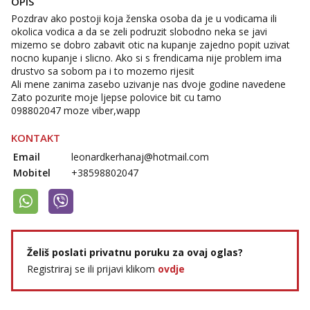
OPIS
Čekam tvoj poziv!
Pozdrav ako postoji koja ženska osoba da je u vodicama ili
Tel:
064/677-677
- Kod: #142
okolica vodica a da se zeli podruzit slobodno neka se javi
tel:0,93€ - mob:1,12€ min
mizemo se dobro zabavit otic na kupanje zajedno popit uzivat
nocno kupanje i slicno. Ako si s frendicama nije problem ima
drustvo sa sobom pa i to mozemo rijesit
Ali mene zanima zasebo uzivanje nas dvoje godine navedene
Zato pozurite moje ljepse polovice bit cu tamo
098802047 moze viber,wapp
KONTAKT
Email
leonardkerhanaj@hotmail.com
Mobitel
+38598802047
Želiš poslati privatnu poruku za ovaj oglas?
Registriraj se ili prijavi klikom
ovdje