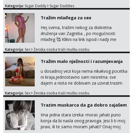
lijepe stvari na obostranu korist. Ako si
Kategorija:
Sugar Daddy
Sugar Daddies
otvorena, komunikativna, zgodna i atraktivna
javi se na moj email:
Tražim mlađega za sex
markodalic37@gmail.com
Hej svima, tražim nekog za diskretna
druženja van Zagreba , po mogućnosti
mlađeg 🥰 Klikni na link ispod i nadji me
tamo, cekam te!
Kategorija:
Sex
Ženska osoba traži mušku osobu
Tražim malo nježnosti i razumjevanja
u dosadnoj vezi koja nema nikakvog pocetka
ni kraja,jednostavno sam nesretna. sve
dajem a nista ne dobivam za uzvrat.trazim
muskarca koji ce zadovoljiti moje potrebe,ne
Kategorija:
Sex
Ženska osoba traži mušku osobu
trazim puno samo malo njeznosti i
razumjevanja. volim njezan seks i njezne
Trazim muskarca da ga dobro zajašem
poljupce po tijelu koji me jako
pale,obozavam kad muskarac preuzme
Ima jedna stara izreka: moras jahati puno
kontrolu . javi se :) Klikni na link ispod i nadji
konja da bi nasla onog pravoga. Jesi li ti moj
me tamo, cekam te!
pravi, ili te samo moram jahati? Onaj moj
bivsi je bio samo konj hahahahah Klikni niže