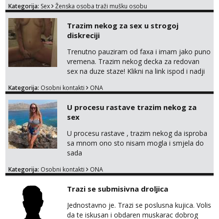
Kategorija:
Sex
Ženska osoba traži mušku osobu
na sexdater link i javi mi se tamo....
Trazim nekog za sex u strogoj
diskreciji
Trenutno pauziram od faxa i imam jako puno
vremena. Trazim nekog decka za redovan
sex na duze staze! Klikni na link ispod i nadji
me tamo, cekam te!
Kategorija:
Osobni kontakti
ONA
U procesu rastave trazim nekog za
sex
U procesu rastave , trazim nekog da isproba
sa mnom ono sto nisam mogla i smjela do
sada
Kategorija:
Osobni kontakti
ONA
Trazi se submisivna droljica
Jednostavno je. Trazi se poslusna kujica. Volis
da te iskusan i obdaren muskarac dobrog