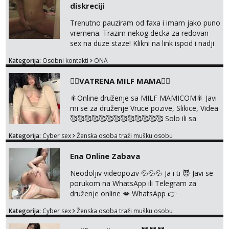
diskreciji
Trenutno pauziram od faxa i imam jako puno
vremena. Trazim nekog decka za redovan
sex na duze staze! Klikni na link ispod i nadji
me tamo, cekam te!
Kategorija:
Osobni kontakti
ONA
❤️‍🔥VATRENA MILF MAMA❤️‍🔥
🎇Online druženje sa MILF MAMICOM🎇 Javi
mi se za druženje Vruce pozive, Slikice, Videa
🥰🥰🥰🥰🥰🥰🥰🥰🥰🥰🥰🥰🥰 Solo ili sa
partnerom ili kolegicama Javi mi se porukom
Kategorija:
Cyber sex
Ženska osoba traži mušku osobu
WhatsApp ili Telegram WhatsApp 👉
+385919977166 Telegram 👉
Ena Online Zabava
@enafriedrichkis 🤬NE RADIM SASTANKE I
DRUZENJA UZIVO🤬
Neodoljiv videopoziv 💦💦💦 Ja i ti 😈 Javi se
porukom na WhatsApp ili Telegram za
druženje online 💋 WhatsApp 👉
+385919977166 Telegram 👉
Kategorija:
Cyber sex
Ženska osoba traži mušku osobu
@enafriedrichkis NEE radimo sastnke uzivo
nalazenja itd.. +385919977166