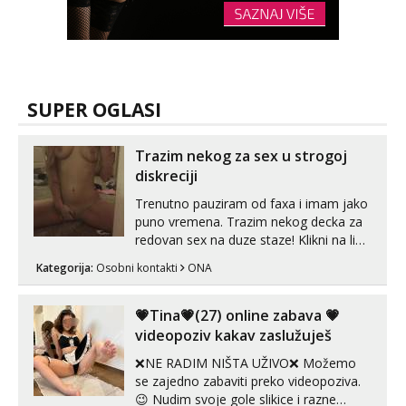
SUPER OGLASI
Trazim nekog za sex u strogoj
diskreciji
Trenutno pauziram od faxa i imam jako
puno vremena. Trazim nekog decka za
redovan sex na duze staze! Klikni na link
ispod i nadji me tamo, cekam te!
Kategorija:
Osobni kontakti
ONA
💗Tina💗(27) online zabava 💗
videopoziv kakav zaslužuješ
❌NE RADIM NIŠTA UŽIVO❌ Možemo
se zajedno zabaviti preko videopoziva.
😉 Nudim svoje gole slikice i razne