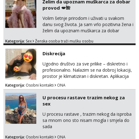
Želim da upoznam muškarca za dobar
provod 💋🌺
Volim šetnje prirodom i uživati u svakom
danu svog života. Ja sam vrlo pozitivna žena i
želim da upoznam muškarca za dobar
provod, naravno može i nešto više.💋🌺 Klikni
Kategorija:
Sex
Ženska osoba traži mušku osobu
na link ispod i nadji me tamo, cekam te!
Diskrecija
Ugodno društvo za sve prilike – diskretno i
profesionalno. Nalazim se na dobroj lokaciji,
prostor je klimatiziran i diskretan. Aplikacija
what sapp 0957660399.
Kategorija:
Osobni kontakti
ONA
U procesu rastave trazim nekog za
sex
U procesu rastave , trazim nekog da isproba
sa mnom ono sto nisam mogla i smjela do
sada
Kategorija:
Osobni kontakti
ONA