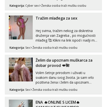
videouradke. 🤩 Za online zabavu pošalji
Kategorija:
Cyber sex
Ženska osoba traži mušku osobu
poruku na Whatsapp, Telegram ili Viber.
😎 +385 91 912 3322 Za provjeru moje
autentičnosti možeš me vidjeti na
Tražim mlađega za sex
videopozivu. 😉 S vama sam vec 5 ...
Hej svima, tražim nekog za diskretna
druženja van Zagreba , po mogućnosti
mlađeg 🥰 Klikni na link ispod i nadji me
tamo, cekam te!
Kategorija:
Sex
Ženska osoba traži mušku osobu
Želim da upoznam muškarca za
dobar provod 💋🌺
Volim šetnje prirodom i uživati u
svakom danu svog života. Ja sam vrlo
pozitivna žena i želim da upoznam
muškarca za dobar provod, naravno
Kategorija:
Sex
Ženska osoba traži mušku osobu
može i nešto više.💋🌺 Klikni na link
ispod i nadji me tamo, cekam te!
ENA 🔥ONLINE S LICEM🔥