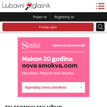
Prijavi se
Registriraj se
Predaj oglas
Alisa
Čekam tvoj poziv!
Tel:
064/677-677
- Kod: #106
tel:0,93€ - mob:1,12€ min