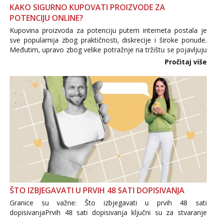
KAKO SIGURNO KUPOVATI PROIZVODE ZA
POTENCIJU ONLINE?
Kupovina proizvoda za potenciju putem interneta postala je
sve popularnija zbog praktičnosti, diskrecije i široke ponude.
Međutim, upravo zbog velike potražnje na tržištu se pojavljuju
i brojni krivotvoreni proizvodi, nepouzdane internetske
Pročitaj više
trgovine te proizvodi nepoznatog podrijetla. ...
ŠTO IZBJEGAVATI U PRVIH 48 SATI DOPISIVANJA
Granice su važne: Što izbjegavati u prvih 48 sati
dopisivanjaPrvih 48 sati dopisivanja ključni su za stvaranje