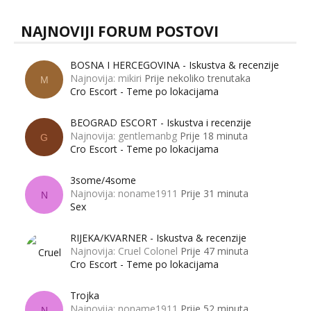
NAJNOVIJI FORUM POSTOVI
BOSNA I HERCEGOVINA - Iskustva & recenzije
Najnovija: mikiri
Prije nekoliko trenutaka
M
Cro Escort - Teme po lokacijama
BEOGRAD ESCORT - Iskustva i recenzije
Najnovija: gentlemanbg
Prije 18 minuta
G
Cro Escort - Teme po lokacijama
3some/4some
Najnovija: noname1911
Prije 31 minuta
N
Sex
RIJEKA/KVARNER - Iskustva & recenzije
Najnovija: Cruel Colonel
Prije 47 minuta
Cro Escort - Teme po lokacijama
Trojka
Najnovija: noname1911
Prije 52 minuta
N