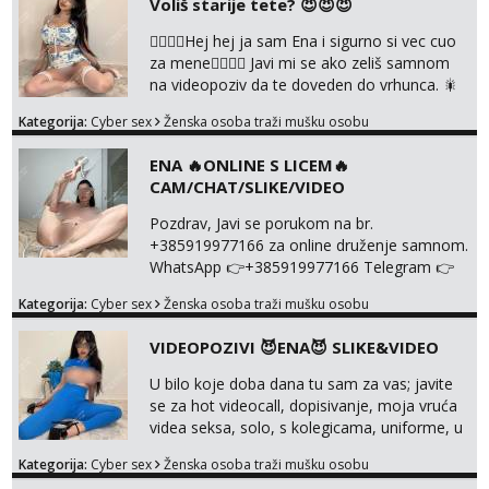
Voliš starije tete? 😈😈😈
❤️‍🔥❤️‍🔥Hej hej ja sam Ena i sigurno si vec cuo
za mene❤️‍🔥❤️‍🔥 Javi mi se ako zeliš samnom
na videopoziv da te doveden do vrhunca. 🎇
WhatsApp 👉+385919977166 Telegram 👉
Kategorija:
Cyber sex
Ženska osoba traži mušku osobu
@enafriedrichkis Radim samo ONLINE I
NISTA UŽIVO!!!
ENA 🔥ONLINE S LICEM🔥
CAM/CHAT/SLIKE/VIDEO
Pozdrav, Javi se porukom na br.
+385919977166 za online druženje samnom.
WhatsApp 👉+385919977166 Telegram 👉
@enafriedrichkis Radim videopozive s licem,
Kategorija:
Cyber sex
Ženska osoba traži mušku osobu
solo i s partnerom, kolegicama
(Tina&Natali), razne kombinacije halteri,
VIDEOPOZIVI 😈ENA😈 SLIKE&VIDEO
haljine, štikle, samostojeće itd. Nudim
svakakva videa seksa, pušenje, razne
U bilo koje doba dana tu sam za vas; javite
lokacije, suradnje s kolegicama, fetiši..
se za hot videocall, dopisivanje, moja vruća
Dopisivanje i slike također radim. NIŠTA UŽI...
videa seksa, solo, s kolegicama, uniforme, u
autu itd, te za gole slikice 💋 WhatsApp 👉
Kategorija:
Cyber sex
Ženska osoba traži mušku osobu
+385919977166 Telegram 👉