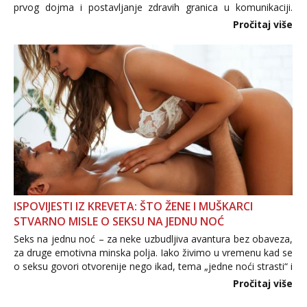
prvog dojma i postavljanje zdravih granica u komunikaciji.
Važno je izbjeći prebrzo otkrivanje osobnih ili intimnih
Pročitaj više
informacija, jer nepoznata osoba još nije zaslužila to
povjerenje. Takođe...
ISPOVIJESTI IZ KREVETA: ŠTO ŽENE I MUŠKARCI
STVARNO MISLE O SEKSU NA JEDNU NOĆ
Seks na jednu noć – za neke uzbudljiva avantura bez obaveza,
za druge emotivna minska polja. Iako živimo u vremenu kad se
o seksu govori otvorenije nego ikad, tema „jedne noći strasti“ i
dalje izaziva burne rasprave. Što zapravo misle žene, a što
Pročitaj više
muškarci? Jesu...