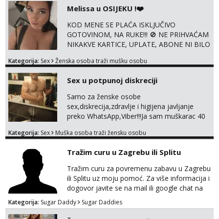
@enafriedrichkis ISKLJUČIVO ONLINE, NIŠTA
Melissa u OSIJEKU !❤️
UŽIVO
KOD MENE SE PLAĆA ISKLJUČIVO
GOTOVINOM, NA RUKE!!! 🚫 NE PRIHVAĆAM
NIKAKVE KARTICE, UPLATE, ABONE NI BILO
KAKVE DRUGE OBLIKE PLAĆANJA – 💵
Kategorija:
Sex
Ženska osoba traži mušku osobu
SAMO GOTOVINA!!! Moje fotografije su
100% moje, bez laži i igara. Nemam vremena
Sex u potpunoj diskreciji
za dopisivanja Za dogovor mi piši direktno na
WhatsApp – ako znaš što želiš, bit će ti
Samo za ženske osobe
nagrađeno.
sex,diskrecija,zdravlje i higijena javljanje
preko WhatsApp,Viber!!!Ja sam muškarac 40
god. 180cm 105kg!!!BDSM I razno razni fetiši
Kategorija:
Sex
Muška osoba traži žensku osobu
sve stvar dogovora otvoren za sve
opcije!!!Parovi isto dobro došli!!!
Tražim curu u Zagrebu ili Splitu
Tražim curu za povremenu zabavu u Zagrebu
ili Splitu uz moju pomoć. Za više informacija i
dogovor javite se na mail ili google chat na
oneofakind999111@gmail.com
Kategorija:
Sugar Daddy
Sugar Daddies