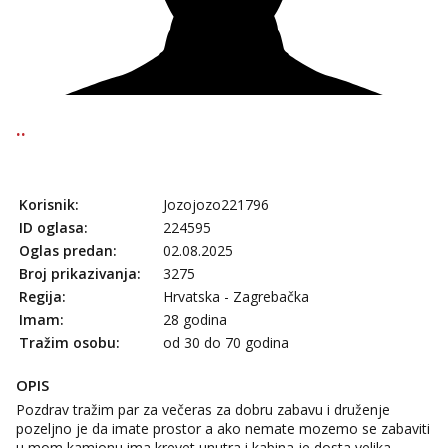
..
Korisnik:
Jozojozo221796
ID oglasa:
224595
Oglas predan:
02.08.2025
Broj prikazivanja:
3275
Regija:
Hrvatska - Zagrebačka
Imam:
28 godina
Tražim osobu:
od 30 do 70 godina
OPIS
Pozdrav tražim par za večeras za dobru zabavu i druženje
pozeljno je da imate prostor a ako nemate mozemo se zabaviti
u mom kamionu ima krevet unutra i kabina je dosta velika