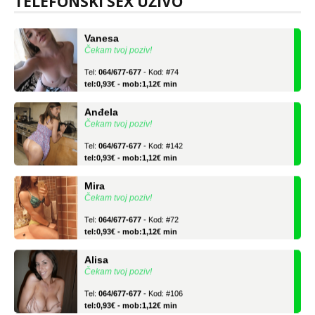
TELEFONSKI SEX UŽIVO
Vanesa
Čekam tvoj poziv!
Tel:
064/677-677
- Kod: #74
tel:0,93€ - mob:1,12€ min
Anđela
Čekam tvoj poziv!
Tel:
064/677-677
- Kod: #142
tel:0,93€ - mob:1,12€ min
Mira
Čekam tvoj poziv!
Tel:
064/677-677
- Kod: #72
tel:0,93€ - mob:1,12€ min
Alisa
Čekam tvoj poziv!
Tel:
064/677-677
- Kod: #106
tel:0,93€ - mob:1,12€ min