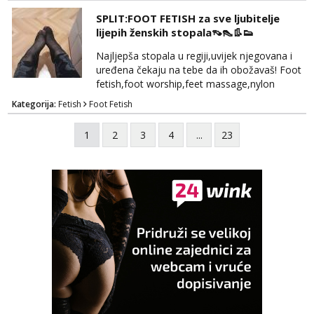
vremenom (jer ga nemam previše) i
SPLIT:FOOT FETISH za sve ljubitelje
dostupna radnim danom (vikendi i noći su za
lijepih ženskih stopala👡👠👢👟
obitelj) - vodiš brigu o zdravlju i koristiš
zaštitu Ne javljajte se: - debele - frajeri i
Najljepša stopala u regiji,uvijek njegovana i
paro...
uređena čekaju na tebe da ih obožavaš! Foot
fetish,foot worship,feet massage,nylon
fetish,trampling... Ponedjeljak-subota:15-
Kategorija:
Fetish
Foot Fetish
20.30h. Samo za istinske obožavatelje ovog
fetisha,isključivo POZIV. Sex i sl.ISKLJUČENO!
1
2
3
4
...
23