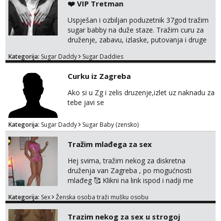
❤️ VIP Tretman
Uspješan i ozbiljan poduzetnik 37god tražim
sugar babby na duže staze. Tražim curu za
druženje, zabavu, izlaske, putovanja i druge
lijepe stvari na obostranu korist. Ako si
Kategorija:
Sugar Daddy
Sugar Daddies
otvorena, komunikativna, zgodna i atraktivna
javi se na moj email:
Curku iz Zagreba
markodalic37@gmail.com
Ako si u Zg i zelis druzenje,izlet uz naknadu za
tebe javi se
Kategorija:
Sugar Daddy
Sugar Baby (zensko)
Tražim mlađega za sex
Hej svima, tražim nekog za diskretna
druženja van Zagreba , po mogućnosti
mlađeg 🥰 Klikni na link ispod i nadji me
tamo, cekam te!
Kategorija:
Sex
Ženska osoba traži mušku osobu
Trazim nekog za sex u strogoj