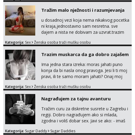
Tražim malo nježnosti i razumjevanja
u dosadnoj vezi koja nema nikakvog pocetka
ni kraja,jednostavno sam nesretna. sve
dajem a nista ne dobivam za uzvrat.trazim
muskarca koji ce zadovoljiti moje potrebe,ne
Kategorija:
Sex
Ženska osoba traži mušku osobu
trazim puno samo malo njeznosti i
razumjevanja. volim njezan seks i njezne
Trazim muskarca da ga dobro zajašem
poljupce po tijelu koji me jako
pale,obozavam kad muskarac preuzme
Ima jedna stara izreka: moras jahati puno
kontrolu . javi se :) Klikni na link ispod i nadji
konja da bi nasla onog pravoga. Jesi li ti moj
me tamo, cekam te!
pravi, ili te samo moram jahati? Onaj moj
bivsi je bio samo konj hahahahah Klikni niže
Kategorija:
Sex
Ženska osoba traži mušku osobu
na sexdater link i javi mi se tamo....
Nagrađujem za tajnu avanturu
Tražim curu za diskretne susrete u Zagrebu i
regiji. Dobro nagrađujem ako si mlada,
zgodna i voliš dobar sex. Javi se ako: - imaš
do 25 godina - imaš do 65 kg - imaš dugu
Kategorija:
Sugar Daddy
Sugar Daddies
kosu - se dobro ljubiš - si fleksibilna s