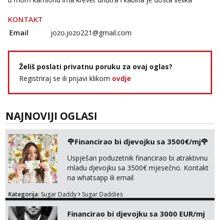
KONTAKT
Email
jozo.jozo221@gmail.com
Želiš poslati privatnu poruku za ovaj oglas?
Registriraj se ili prijavi klikom
ovdje
NAJNOVIJI OGLASI
🌹Financirao bi djevojku sa 3500€/mj🌹
Uspješan poduzetnik financirao bi atraktivnu
mladu djevojku sa 3500€ mjesečno. Kontakt
na whatsapp ili email
Kategorija:
Sugar Daddy
Sugar Daddies
Financirao bi djevojku sa 3000 EUR/mj