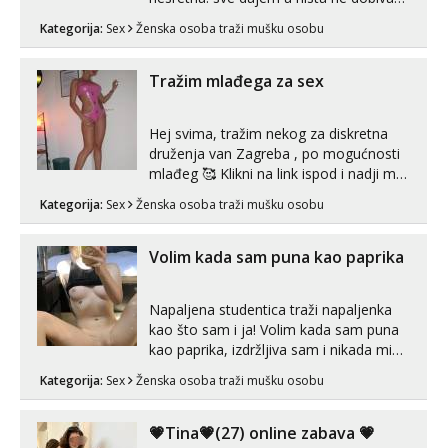
za uzvrat.trazim muskarca koji ce
Kategorija:
Sex
Ženska osoba traži mušku osobu
zadovoljiti moje potrebe,ne trazim puno
samo malo njeznosti i razumjevanja.
volim njezan seks i njezne poljupce po
Tražim mlađega za sex
tijelu koji me jako pale,obozavam kad
muskar...
Hej svima, tražim nekog za diskretna
druženja van Zagreba , po mogućnosti
mlađeg 🥰 Klikni na link ispod i nadji me
tamo, cekam te!
Kategorija:
Sex
Ženska osoba traži mušku osobu
Volim kada sam puna kao paprika
Napaljena studentica traži napaljenka
kao što sam i ja! Volim kada sam puna
kao paprika, izdržljiva sam i nikada mi
nije dosta seksa. Volim grubi seks i više
Kategorija:
Sex
Ženska osoba traži mušku osobu
puta dnevno bilo kad i bilo gdje zato se
javi što prije da me isprobaš Klikni na
link ispod i nadji me tamo, cekam te!
💗Tina💗(27) online zabava 💗