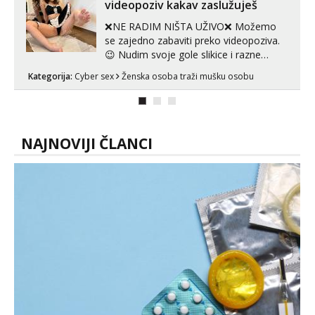
videopoziv kakav zaslužuješ
❌NE RADIM NIŠTA UŽIVO❌ Možemo
se zajedno zabaviti preko videopoziva.
😉 Nudim svoje gole slikice i razne
videouradke. 🤩 Za online zabavu pošalji
Kategorija:
Cyber sex
Ženska osoba traži mušku osobu
poruku na Whatsapp, Telegram ili Viber.
😎 +385 91 912 3322 Za provjeru moje
autentičnosti možeš me vidjeti na
videopozivu. 😉 S vama sam vec 5 ...
NAJNOVIJI ČLANCI