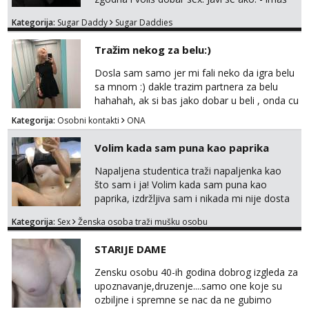
ISPUNI SVOJE NAJVECE FANTAZIJE😈 CEKA...
do 25 godina - imaš do 65 kg - imaš dugu
Kategorija:
Sugar Daddy
Sugar Daddies
kosu - se dobro ljubiš - si fleksibilna s
vremenom (jer ga nemam previše) i
Tražim nekog za belu:)
dostupna radnim danom (vikendi i noći su za
obitelj) - vodiš brigu o zdravlju i koristiš
Dosla sam samo jer mi fali neko da igra belu
zaštitu Ne javljajte se: - debele - frajeri i
sa mnom :) dakle trazim partnera za belu
paro...
hahahah, ak si bas jako dobar u beli , onda cu
razmislit za dalje Klikni na link ispod i nadji me
Kategorija:
Osobni kontakti
ONA
tamo, cekam te!
Volim kada sam puna kao paprika
Napaljena studentica traži napaljenka kao
što sam i ja! Volim kada sam puna kao
paprika, izdržljiva sam i nikada mi nije dosta
seksa. Volim grubi seks i više puta dnevno
Kategorija:
Sex
Ženska osoba traži mušku osobu
bilo kad i bilo gdje zato se javi što prije da
me isprobaš Klikni na link ispod i nadji me
STARIJE DAME
tamo, cekam te!
Zensku osobu 40-ih godina dobrog izgleda za
upoznavanje,druzenje....samo one koje su
ozbiljne i spremne se nac da ne gubimo