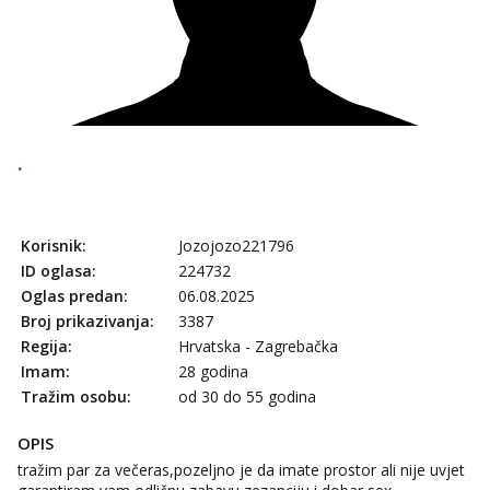
tel:0,93€ - mob:1,12€ min
Anđela
Čekam tvoj poziv!
Tel:
064/677-677
- Kod: #142
tel:0,93€ - mob:1,12€ min
.
Korisnik:
Jozojozo221796
ID oglasa:
224732
Oglas predan:
06.08.2025
Broj prikazivanja:
3387
Regija:
Hrvatska - Zagrebačka
Imam:
28 godina
Tražim osobu:
od 30 do 55 godina
OPIS
tražim par za večeras,pozeljno je da imate prostor ali nije uvjet