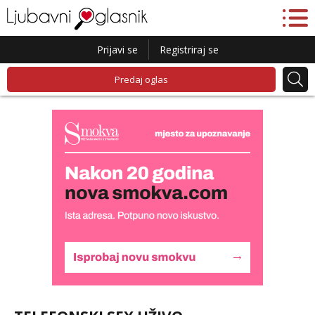
Prijavi se
Registriraj se
Predaj oglas
Lucija
Razgovaram :)
Tel:
064/677-677
- Kod: #136
tel:0,93€ - mob:1,12€ min