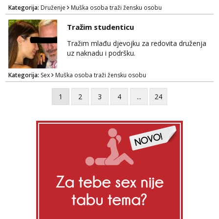
vrijeme!
Kategorija:
Druženje
Muška osoba traži žensku osobu
Tražim studenticu
Tražim mlađu djevojku za redovita druženja
uz naknadu i podršku.
Kategorija:
Sex
Muška osoba traži žensku osobu
1
2
3
4
...
24