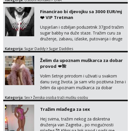
Financirao bi djevojku sa 3000 EUR/mj
❤️ VIP Tretman
Uspješan i ozbiljan poduzetnik 37god tražim
sugar babby na duže staze. Tražim curu za
druženje, zabavu, izlaske, putovanja i druge
lijepe stvari na obostranu korist. Ako si
Kategorija:
Sugar Daddy
Sugar Daddies
otvorena, komunikativna, zgodna i atraktivna
javi se na moj email:
Želim da upoznam muškarca za dobar
markodalic37@gmail.com
provod 💋🌺
Volim šetnje prirodom i uživati u svakom
danu svog života. Ja sam vrlo pozitivna žena i
želim da upoznam muškarca za dobar
provod, naravno može i nešto više.💋🌺 Klikni
Kategorija:
Sex
Ženska osoba traži mušku osobu
na link ispod i nadji me tamo, cekam te!
Tražim mlađega za sex
Hej svima, tražim nekog za diskretna
druženja van Zagreba , po mogućnosti
mlađeg 🥰 Klikni na link ispod i nadji me