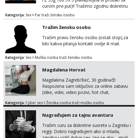
curom prvi put)!! Tražimo zgodnu diskretnu
curu koja bi nas promatrala dok imamo
Kategorija:
Sex
Par traži žensku osobu
žestok odnos. Može se pridruziti ali i ne
mora.Bitno da uzivamo diskretno anonimno
Tražim žensku osobu
bez upoznavanja puno.Sliku mozemo
razmjeniti,ali najbolje uzivo se upoznati. Na
Tražim pravu žensku osobu (ostali stop),za
goo smo do 15.8 poslije tog mozemo se
bilo kakva pitanja kontakt ovdje ili mail.
druziti,javi se na mail il...
Kategorija:
Sex
Muška osoba traži žensku osobu
Magdalena Horvat
Magdalena Zagreb/Beč, 30 godina😚
Raspozena sam isključivo za online zabavu
(slike, videi, video pozivi, hot chat,
ispunjavanje zelja raznih i fetisa)💦 Slike na
Kategorija:
Cyber sex
Ženska osoba traži mušku osobu
oglasu su MOJE❗ Instagram:
@MagdalenaMagyy Javite mi se porukom na
Nagrađujem za tajnu avanturu
TELEGRAM: @MagdalenaMagy 👈
(ODGOVARAM JAKO BRZO TU I TU PISITE
Tražim curu za diskretne susrete u Zagrebu i
AKO STE ZA ZABAVU)🔥 Moguće
regiji. Dobro nagrađujem ako si mlada,
verifkovanje prije zabave✅ JAVI MI SE I
zgodna i voliš dobar sex. Javi se ako: - imaš