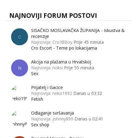
NAJNOVIJI FORUM POSTOVI
SISAČKO MOSLAVAČKA ŽUPANIJA - Iskustva &
recenzije
C
Najnovija: Cro38Boy
Prije 45 minuta
Cro Escort - Teme po lokacijama
Akcija na plažama u Hrvatskoj
Najnovija: noksi
Prije 55 minuta
N
Sex
Prijatelj i Gacice
Najnovija: neko1992
Danas u 03:32
Fetish
Odlaganje svršavanja
Najnovija: johnny899
Danas u 02:41
Sex shop