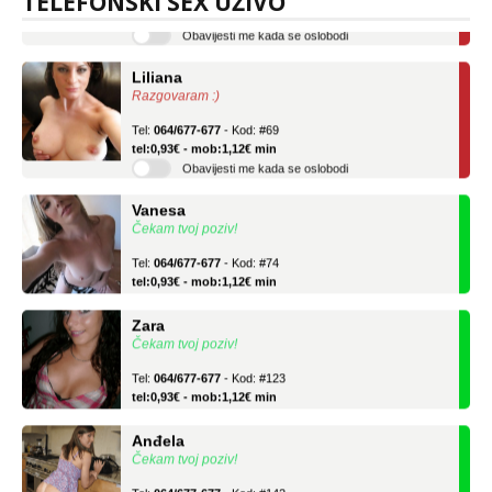
TELEFONSKI SEX UŽIVO
Obavijesti me kada se oslobodi
Liliana
Razgovaram :)
Tel:
064/677-677
- Kod: #69
tel:0,93€ - mob:1,12€ min
Obavijesti me kada se oslobodi
Vanesa
Čekam tvoj poziv!
Tel:
064/677-677
- Kod: #74
tel:0,93€ - mob:1,12€ min
Zara
Čekam tvoj poziv!
Tel:
064/677-677
- Kod: #123
tel:0,93€ - mob:1,12€ min
Anđela
Čekam tvoj poziv!
Tel:
064/677-677
- Kod: #142