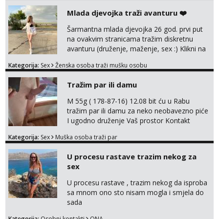
Mlada djevojka traži avanturu ❤️
Šarmantna mlada djevojka 26 god. prvi put
na ovakvim stranicama tražim diskretnu
avanturu (druženje, maženje, sex :) Klikni na
link ispod i nadji me tamo, cekam te!
Kategorija:
Sex
Ženska osoba traži mušku osobu
Tražim par ili damu
M 55g ( 178-87-16) 12.08 bit ću u Rabu
tražim par ili damu za neko neobavezno piće
I ugodno druženje Vaš prostor Kontakt
trata.vrh@gmail.com
Kategorija:
Sex
Muška osoba traži par
U procesu rastave trazim nekog za
sex
U procesu rastave , trazim nekog da isproba
sa mnom ono sto nisam mogla i smjela do
sada
Kategorija:
Osobni kontakti
ONA