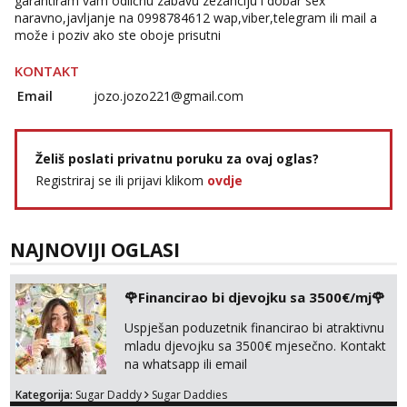
garantiram vam odličnu zabavu zezanciju i dobar sex
naravno,javljanje na 0998784612 wap,viber,telegram ili mail a
može i poziv ako ste oboje prisutni
KONTAKT
Email
jozo.jozo221@gmail.com
Želiš poslati privatnu poruku za ovaj oglas?
Registriraj se ili prijavi klikom
ovdje
NAJNOVIJI OGLASI
🌹Financirao bi djevojku sa 3500€/mj🌹
Uspješan poduzetnik financirao bi atraktivnu
mladu djevojku sa 3500€ mjesečno. Kontakt
na whatsapp ili email
Kategorija:
Sugar Daddy
Sugar Daddies