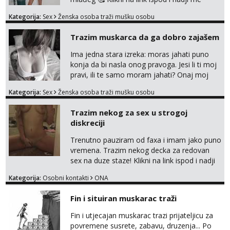
tamo, cekam te!
Kategorija:
Sex
Ženska osoba traži mušku osobu
Trazim muskarca da ga dobro zajašem
Ima jedna stara izreka: moras jahati puno
konja da bi nasla onog pravoga. Jesi li ti moj
pravi, ili te samo moram jahati? Onaj moj
bivsi je bio samo konj hahahahah Klikni niže
Kategorija:
Sex
Ženska osoba traži mušku osobu
na sexdater link i javi mi se tamo....
Trazim nekog za sex u strogoj
diskreciji
Trenutno pauziram od faxa i imam jako puno
vremena. Trazim nekog decka za redovan
sex na duze staze! Klikni na link ispod i nadji
me tamo, cekam te!
Kategorija:
Osobni kontakti
ONA
Fin i situiran muskarac traži
Fin i utjecajan muskarac trazi prijateljicu za
povremene susrete, zabavu, druzenja... Po