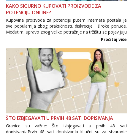
KAKO SIGURNO KUPOVATI PROIZVODE ZA
POTENCIJU ONLINE?
Kupovina proizvoda za potenciju putem interneta postala je
sve popularnija zbog praktičnosti, diskrecije i široke ponude.
Međutim, upravo zbog velike potražnje na tržištu se pojavljuju
i brojni krivotvoreni proizvodi, nepouzdane internetske
Pročitaj više
trgovine te proizvodi nepoznatog podrijetla. ...
ŠTO IZBJEGAVATI U PRVIH 48 SATI DOPISIVANJA
Granice su važne: Što izbjegavati u prvih 48 sati
dopisivanjaPrvih 48 sati dopisivanja ključni su za stvaranje