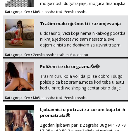
mogucnosti dugotrajnije, moguca financijska
potpora!
Kategorija:
Sex
Muška osoba traži žensku osobu
Tražim malo nježnosti i razumjevanja
u dosadnoj vezi koja nema nikakvog pocetka
ni kraja,jednostavno sam nesretna. sve
dajem a nista ne dobivam za uzvrat.trazim
muskarca koji ce zadovoljiti moje potrebe,ne
Kategorija:
Sex
Ženska osoba traži mušku osobu
trazim puno samo malo njeznosti i
razumjevanja. volim njezan seks i njezne
Poližem te do orgazma💦🤑
poljupce po tijelu koji me jako
pale,obozavam kad muskarac preuzme
Tražim curu koja voli da joj se dobro i dugo
kontrolu . javi se :) Klikni na link ispod i nadji
poliže pica bez srama,moze kod tebe u autu
me tamo, cekam te!
kod u prirodi wc shoping centar bitno da je
uzbudljivo i da si full diskretna i napaljena💦
Kategorija:
Sex
Muška osoba traži žensku osobu
jer nisam solo. Zgodan sam i diskretan,sliku
šaljem na wapp telegram..178 78kg.,javi se
Ljubavnici u potrazi za curom koja bi ih
za brz dogovor Kontakt 0958759047
promatrala🤩
Zgodan ljubavni par iz Zagreba 38g M 178 79
i Ž 35g 160 59 3 plava(željela bi probati sa