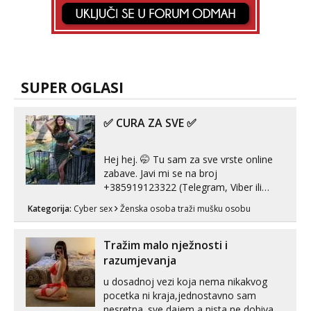
SUPER OGLASI
✅ CURA ZA SVE ✅
Hej hej. 🤭 Tu sam za sve vrste online
zabave. Javi mi se na broj
+385919123322 (Telegram, Viber ili
Whatsapp). 🤙 NE javljaj se na uzivo.
Kategorija:
Cyber sex
Ženska osoba traži mušku osobu
Hvala.
Tražim malo nježnosti i
razumjevanja
u dosadnoj vezi koja nema nikakvog
pocetka ni kraja,jednostavno sam
nesretna. sve dajem a nista ne dobivam