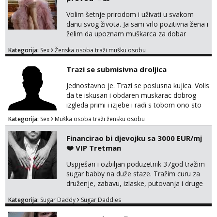
Volim šetnje prirodom i uživati u svakom
danu svog života. Ja sam vrlo pozitivna žena i
želim da upoznam muškarca za dobar
provod, naravno može i nešto više.💋🌺 Klikni
Kategorija:
Sex
Ženska osoba traži mušku osobu
na link ispod i nadji me tamo, cekam te!
Trazi se submisivna droljica
Jednostavno je. Trazi se poslusna kujica. Volis
da te iskusan i obdaren muskarac dobrog
izgleda primi i izjebe i radi s tobom ono sto
on zeli raditi. Cura si van okvira,kinky i
Kategorija:
Sex
Muška osoba traži žensku osobu
poslusna. Idealno 25 godina max okvirno 40.
Nikakve umisljene femy ko fol ljepotice me ne
Financirao bi djevojku sa 3000 EUR/mj
interesiraju. Stop pederima i slicnima. Stop
❤️ VIP Tretman
bonovima i slicne gluposti. Javi se sa slikom i
ukratko o sebi na: naal_naal@yahoo...
Uspješan i ozbiljan poduzetnik 37god tražim
sugar babby na duže staze. Tražim curu za
druženje, zabavu, izlaske, putovanja i druge
lijepe stvari na obostranu korist. Ako si
Kategorija:
Sugar Daddy
Sugar Daddies
otvorena, komunikativna, zgodna i atraktivna
javi se na moj email: