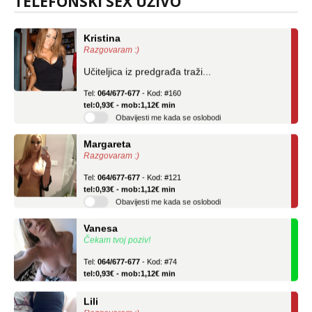
TELEFONSKI SEX UŽIVO
Kristina
Razgovaram :)
Učiteljica iz predgrađa traži...
Tel:
064/677-677
- Kod: #160
tel:0,93€ - mob:1,12€ min
Obavijesti me kada se oslobodi
Margareta
Razgovaram :)
Tel:
064/677-677
- Kod: #121
tel:0,93€ - mob:1,12€ min
Obavijesti me kada se oslobodi
Vanesa
Čekam tvoj poziv!
Tel:
064/677-677
- Kod: #74
tel:0,93€ - mob:1,12€ min
Lili
Razgovaram :)