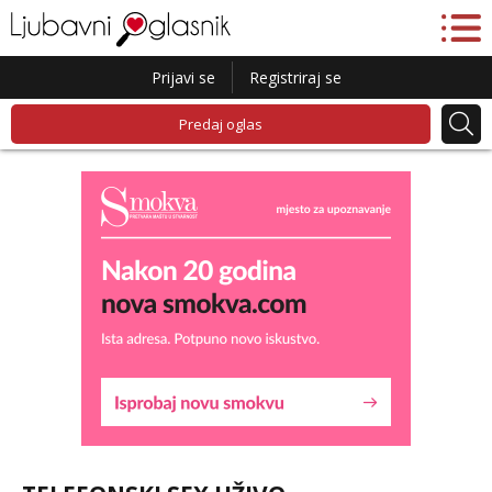
Prijavi se
Registriraj se
Predaj oglas
Liliana
Čekam tvoj poziv!
Tel:
064/677-677
- Kod: #69
tel:0,93€ - mob:1,12€ min