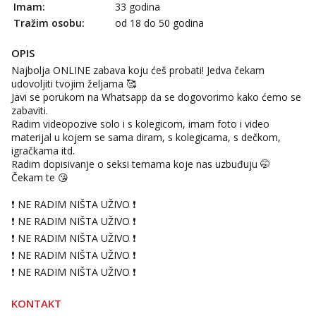
Imam:
33 godina
Razgovaram :)
Tražim osobu:
od 18 do 50 godina
Tel:
064/677-677
- Kod: #128
tel:0,93€ - mob:1,12€ min
OPIS
Obavijesti me kada se oslobodi
Najbolja ONLINE zabava koju ćeš probati! Jedva čekam
Ivančica
udovoljiti tvojim željama 🥰
Čekam tvoj poziv!
Javi se porukom na Whatsapp da se dogovorimo kako ćemo se
zabaviti.
Tel:
064/677-677
- Kod: #108
Radim videopozive solo i s kolegicom, imam foto i video
tel:0,93€ - mob:1,12€ min
materijal u kojem se sama diram, s kolegicama, s dečkom,
igračkama itd.
Zara
Radim dopisivanje o seksi temama koje nas uzbuđuju 🤭
Čekam tvoj poziv!
Čekam te 😘
Tel:
064/677-677
- Kod: #123
tel:0,93€ - mob:1,12€ min
❗ NE RADIM NIŠTA UŽIVO ❗
❗ NE RADIM NIŠTA UŽIVO ❗
Anđela
❗ NE RADIM NIŠTA UŽIVO ❗
Čekam tvoj poziv!
❗ NE RADIM NIŠTA UŽIVO ❗
Tel:
064/677-677
- Kod: #142
❗ NE RADIM NIŠTA UŽIVO ❗
tel:0,93€ - mob:1,12€ min
KONTAKT