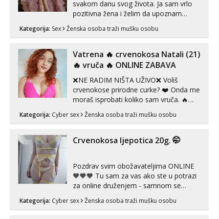
svakom danu svog života. Ja sam vrlo
pozitivna žena i želim da upoznam
muškarca za dobar provod, naravno
Kategorija:
Sex
Ženska osoba traži mušku osobu
može i nešto više.💋🌺 Klikni na link
ispod i nadji me tamo, cekam te!
Vatrena ‎️‍🔥 crvenokosa Natali (21)
‎️‍🔥 vruča‎ ️‍🔥 ONLINE ZABAVA
❌NE RADIM NIŠTA UŽIVO❌ Voliš
crvenokose prirodne curke? ❤️ Onda me
moraš isprobati koliko sam vruča.‎ ️‍🔥
MLADA vražica koja ima 100%
Kategorija:
Cyber sex
Ženska osoba traži mušku osobu
prorodne grudi, 💦 Misli su mi uvijek
prljave i u svemu vidim samo užitak. 💦
U mojoj raznolikoj ponudi možeš
Crvenokosa ljepotica 20g. 🤭
pranaći nešto po svojoj mjeri. Sexi videa
s kolegica...
Pozdrav svim obožavateljima ONLINE
🧡🧡🧡 Tu sam za vas ako ste u potrazi
za online druženjem - samnom se
možete zabaviti preko videopoziva, ili
Kategorija:
Cyber sex
Ženska osoba traži mušku osobu
ako vam nisam dovoljna radim i u paru i
trojci s kolegicama, svaka je drugačija