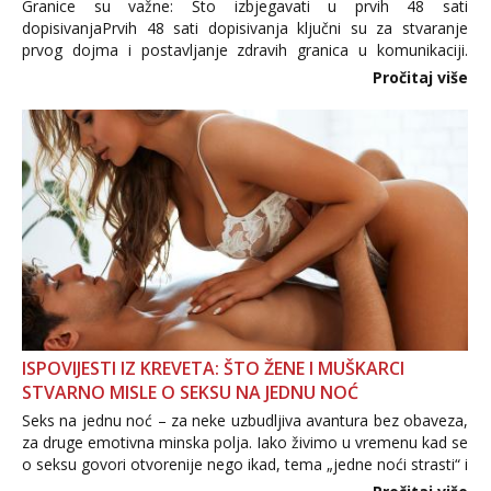
Granice su važne: Što izbjegavati u prvih 48 sati
dopisivanjaPrvih 48 sati dopisivanja ključni su za stvaranje
prvog dojma i postavljanje zdravih granica u komunikaciji.
Važno je izbjeći prebrzo otkrivanje osobnih ili intimnih
Pročitaj više
informacija, jer nepoznata osoba još nije zaslužila to
povjerenje. Takođe...
ISPOVIJESTI IZ KREVETA: ŠTO ŽENE I MUŠKARCI
STVARNO MISLE O SEKSU NA JEDNU NOĆ
Seks na jednu noć – za neke uzbudljiva avantura bez obaveza,
za druge emotivna minska polja. Iako živimo u vremenu kad se
o seksu govori otvorenije nego ikad, tema „jedne noći strasti“ i
dalje izaziva burne rasprave. Što zapravo misle žene, a što