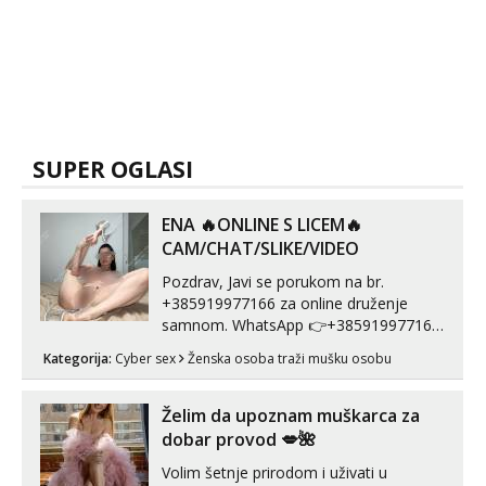
SUPER OGLASI
ENA 🔥ONLINE S LICEM🔥
CAM/CHAT/SLIKE/VIDEO
Pozdrav, Javi se porukom na br.
+385919977166 za online druženje
samnom. WhatsApp 👉+385919977166
Telegram 👉@enafriedrichkis Radim
Kategorija:
Cyber sex
Ženska osoba traži mušku osobu
videopozive s licem, solo i s partnerom,
kolegicama (Tina&Natali), razne
kombinacije halteri, haljine, štikle,
Želim da upoznam muškarca za
samostojeće itd. Nudim svakakva videa
dobar provod 💋🌺
seksa, puš...
Volim šetnje prirodom i uživati u