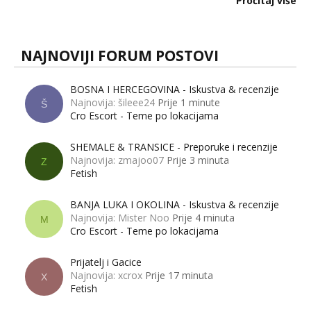
Pročitaj više
muškarci? Jesu...
NAJNOVIJI FORUM POSTOVI
BOSNA I HERCEGOVINA - Iskustva & recenzije
Najnovija: šileee24
Prije 1 minute
Š
Cro Escort - Teme po lokacijama
SHEMALE & TRANSICE - Preporuke i recenzije
Najnovija: zmajoo07
Prije 3 minuta
Z
Fetish
BANJA LUKA I OKOLINA - Iskustva & recenzije
Najnovija: Mister Noo
Prije 4 minuta
M
Cro Escort - Teme po lokacijama
Prijatelj i Gacice
Najnovija: xcrox
Prije 17 minuta
X
Fetish