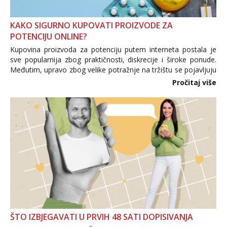
KAKO SIGURNO KUPOVATI PROIZVODE ZA
POTENCIJU ONLINE?
Kupovina proizvoda za potenciju putem interneta postala je
sve popularnija zbog praktičnosti, diskrecije i široke ponude.
Međutim, upravo zbog velike potražnje na tržištu se pojavljuju
i brojni krivotvoreni proizvodi, nepouzdane internetske
Pročitaj više
trgovine te proizvodi nepoznatog podrijetla. ...
ŠTO IZBJEGAVATI U PRVIH 48 SATI DOPISIVANJA