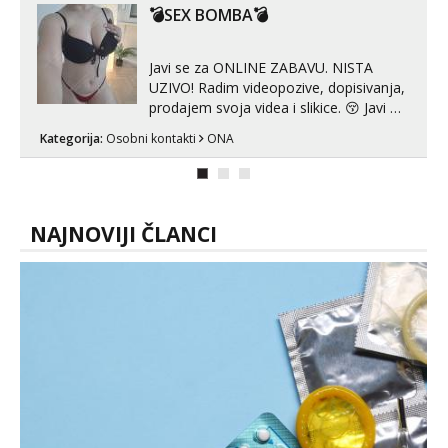
😉 Radim i vruća tipkanja uz slike i hot
💣SEX BOMBA💣
line pozive. Za vas sam pripremila ...
Javi se za ONLINE ZABAVU. NISTA
UZIVO! Radim videopozive, dopisivanja,
prodajem svoja videa i slikice. 😚 Javi mi
se porukom na Whatsupp, Viber ili
Kategorija:
Osobni kontakti
ONA
Telegram. +385 91 723 0045
NAJNOVIJI ČLANCI