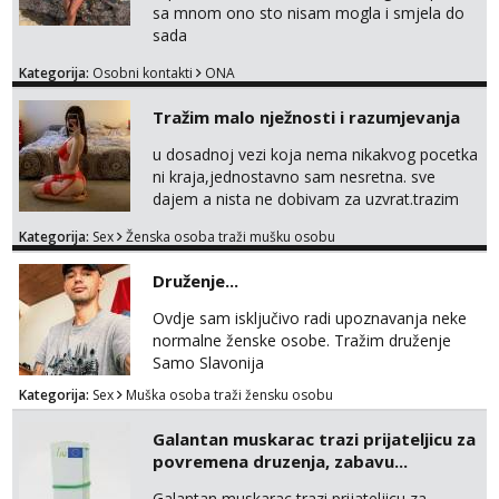
sa mnom ono sto nisam mogla i smjela do
sada
Kategorija:
Osobni kontakti
ONA
Tražim malo nježnosti i razumjevanja
u dosadnoj vezi koja nema nikakvog pocetka
ni kraja,jednostavno sam nesretna. sve
dajem a nista ne dobivam za uzvrat.trazim
muskarca koji ce zadovoljiti moje potrebe,ne
Kategorija:
Sex
Ženska osoba traži mušku osobu
trazim puno samo malo njeznosti i
razumjevanja. volim njezan seks i njezne
Druženje...
poljupce po tijelu koji me jako
pale,obozavam kad muskarac preuzme
Ovdje sam isključivo radi upoznavanja neke
kontrolu . javi se :) Klikni na link ispod i nadji
normalne ženske osobe. Tražim druženje
me tamo, cekam te!
Samo Slavonija
Kategorija:
Sex
Muška osoba traži žensku osobu
Galantan muskarac trazi prijateljicu za
povremena druzenja, zabavu...
Galantan muskarac trazi prijateljicu za