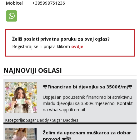
Mobitel
+385998751236
Želiš poslati privatnu poruku za ovaj oglas?
Registriraj se ili prijavi klikom
ovdje
NAJNOVIJI OGLASI
🌹Financirao bi djevojku sa 3500€/mj🌹
Uspješan poduzetnik financirao bi atraktivnu
mladu djevojku sa 3500€ mjesečno. Kontakt
na whatsapp ili email
Kategorija:
Sugar Daddy
Sugar Daddies
Želim da upoznam muškarca za dobar
provod 💋🌺