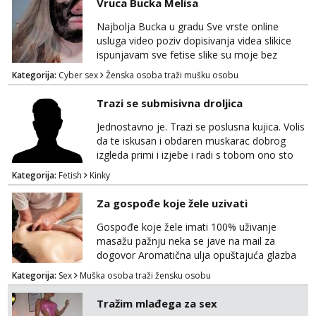
Vruca Bucka Melisa
markodalic37@gmail.com
Najbolja Bucka u gradu Sve vrste online
usluga video poziv dopisivanja videa slikice
ispunjavam sve fetise slike su moje bez
neugodnih iznenađenja javiti se na wap:
Kategorija:
Cyber sex
Ženska osoba traži mušku osobu
+385998702942
Trazi se submisivna droljica
Jednostavno je. Trazi se poslusna kujica. Volis
da te iskusan i obdaren muskarac dobrog
izgleda primi i izjebe i radi s tobom ono sto
on zeli raditi. Cura si van okvira,kinky i
Kategorija:
Fetish
Kinky
poslusna. Idealno 25 godina max okvirno 40.
Nikakve umisljene femy ko fol ljepotice me ne
Za gospođe koje žele uzivati
interesiraju. Stop pederima i slicnima. Stop
bonovima i slicne gluposti. Javi se sa slikom i
Gospođe koje žele imati 100% uživanje
ukratko o sebi na: naal_naal@yaho...
masažu pažnju neka se jave na mail za
dogovor Aromatična ulja opuštajuća glazba
Budi moja Kraljica i ispuni si želje za dobro
Kategorija:
Sex
Muška osoba traži žensku osobu
opuštanje Vaš prostor
Tražim mlađega za sex