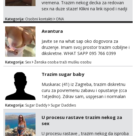
vremena. Trazim nekog decka za redovan
sex na duze staze! Klikni na link ispod i nadji
me tamo, cekam te!
Kategorija:
Osobni kontakti
ONA
Avantura
Javite se na what sap oko dogovora za
druzenje. Imam svoj prostor trazim ozbiljne i
dikskretne. WHAT SAPP 095 766 0399
Kategorija:
Sex
Ženska osoba traži mušku osobu
Trazim sugar baby
Muskarac (41) iz Zagreba, trazim diskretnu
curu za povremenu zabavu i opustanje (cca
1xtjedno). Zdrav sam, uspjesan i normalan
muskarca koji je spreman financijski cijeniti
Kategorija:
Sugar Daddy
Sugar Daddies
tvoje vrijeme i trud. Ako smatras da imas sto
ponuditi, javi se s par rijeci o sebi, tome sto
U procesu rastave trazim nekog za
trazis/ocekujes i fotkama na; Telegram
sex
@GentAnte WA 0955812207
U procesu rastave , trazim nekog da isproba