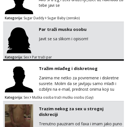
tebe javi se
Kategorija:
Sugar Daddy
Sugar Baby (zensko)
Par traži musku osobu
Javit se sa slikom i opisom!
Kategorija:
Sex
Par traži par
Tražim mlađeg i diskretnog
Zanima me netko za povremene i diskretne
susrete. Molim da se javljaju samo mlađi i
ozbiljni na e-mail, prednost onima koji su
vitke građe, iskustvo mi je nebitno. Higijena i
Kategorija:
Sex
Muška osoba traži mušku osobu (Gay)
diskrecija su mi na prvom mjestu,
maksimalno držim do izgleda, sportski sam
Trazim nekog za sex u strogoj
tip.
diskreciji
Trenutno pauziram od faxa i imam jako puno