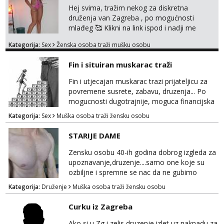
Hej svima, tražim nekog za diskretna
druženja van Zagreba , po mogućnosti
mlađeg 🥰 Klikni na link ispod i nadji me
tamo, cekam te!
Kategorija:
Sex
Ženska osoba traži mušku osobu
Fin i situiran muskarac traži
Fin i utjecajan muskarac trazi prijateljicu za
povremene susrete, zabavu, druzenja... Po
mogucnosti dugotrajnije, moguca financijska
potpora!
Kategorija:
Sex
Muška osoba traži žensku osobu
STARIJE DAME
Zensku osobu 40-ih godina dobrog izgleda za
upoznavanje,druzenje....samo one koje su
ozbiljne i spremne se nac da ne gubimo
vrijeme!
Kategorija:
Druženje
Muška osoba traži žensku osobu
Curku iz Zagreba
Ako si u Zg i zelis druzenje,izlet uz naknadu za