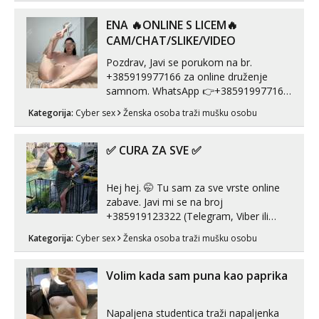
😎 +385 91 912 3322 Za provjeru moje
autentičnosti možeš me vidjeti na
ENA 🔥ONLINE S LICEM🔥
videopozivu. 😉 S vama sam vec 5 ...
CAM/CHAT/SLIKE/VIDEO
Pozdrav, Javi se porukom na br.
+385919977166 za online druženje
samnom. WhatsApp 👉+385919977166
Telegram 👉@enafriedrichkis Radim
Kategorija:
Cyber sex
Ženska osoba traži mušku osobu
videopozive s licem, solo i s partnerom,
kolegicama (Tina&Natali), razne
kombinacije halteri, haljine, štikle,
✅ CURA ZA SVE ✅
samostojeće itd. Nudim svakakva videa
seksa, puš...
Hej hej. 🤭 Tu sam za sve vrste online
zabave. Javi mi se na broj
+385919123322 (Telegram, Viber ili
Whatsapp). 🤙 NE javljaj se na uzivo.
Kategorija:
Cyber sex
Ženska osoba traži mušku osobu
Hvala.
Volim kada sam puna kao paprika
Napaljena studentica traži napaljenka