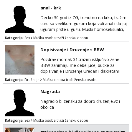
nešto iskombinirati(auto,najam na dva sata)
anal - krk
Decko 30 god iz ZG, trenutno na krku, tražim
curu sa veelikom guzom koja voli anal i da joj
uguram prste u guzu. Muski homoseksualci,
parovi i transiči odjebite, ne zanimate me. Bilo
Kategorija:
Sex
Muška osoba traži žensku osobu
kakva placanja opcenito (gotovina) ili
unaprijed (aircash, paysafecard, bonovi) ne
Dopisivanje i Druzenje s BBW
dolaze u obzir. Javit se prvo porukom na
whatsapp 0958048882.
Pozdrav momak 31.tražim isključivo žene
BBW zanimaju me debeljuce, bucke za
dopisivanje i Druzenje.Uredan i diskretan!!!
Kategorija:
Druženje
Muška osoba traži žensku osobu
Nagrada
Nagradio bi zensku za dobro druzenje.vz i
okolica
Kategorija:
Sex
Muška osoba traži žensku osobu