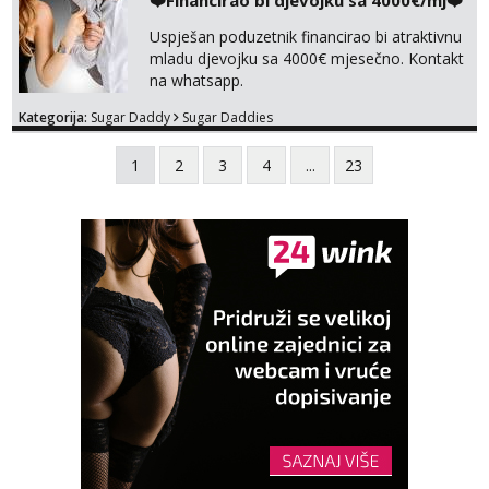
❤️Financirao bi djevojku sa 4000€/mj❤️
Uspješan poduzetnik financirao bi atraktivnu
mladu djevojku sa 4000€ mjesečno. Kontakt
na whatsapp.
Kategorija:
Sugar Daddy
Sugar Daddies
1
2
3
4
...
23