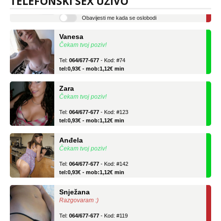
TELEFONSKI SEX UŽIVO
tel:0,93€ - mob:1,12€ min
Obavijesti me kada se oslobodi
Vanesa
Čekam tvoj poziv!
Tel:
064/677-677
- Kod: #74
tel:0,93€ - mob:1,12€ min
Zara
Čekam tvoj poziv!
Tel:
064/677-677
- Kod: #123
tel:0,93€ - mob:1,12€ min
Anđela
Čekam tvoj poziv!
Tel:
064/677-677
- Kod: #142
tel:0,93€ - mob:1,12€ min
Snježana
Razgovaram :)
Tel:
064/677-677
- Kod: #119
tel:0,93€ - mob:1,12€ min