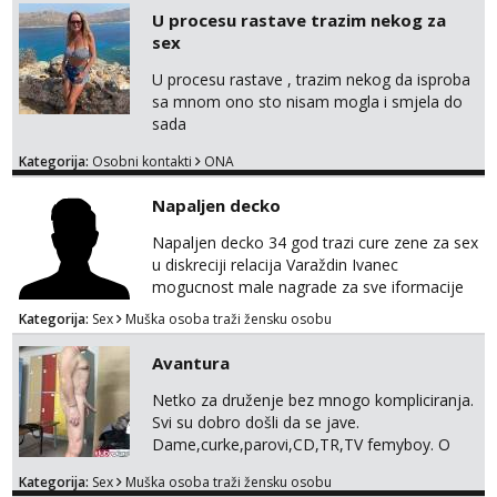
me isprobaš Klikni na link ispod i nadji me
U procesu rastave trazim nekog za
tamo, cekam te!
sex
U procesu rastave , trazim nekog da isproba
sa mnom ono sto nisam mogla i smjela do
sada
Kategorija:
Osobni kontakti
ONA
Napaljen decko
Napaljen decko 34 god trazi cure zene za sex
u diskreciji relacija Varaždin Ivanec
mogucnost male nagrade za sve iformacije
pisite na broj 098819637 pusa
Kategorija:
Sex
Muška osoba traži žensku osobu
Avantura
Netko za druženje bez mnogo kompliciranja.
Svi su dobro došli da se jave.
Dame,curke,parovi,CD,TR,TV femyboy. O
svemu možemo porazgovarati. Prostor
Kategorija:
Sex
Muška osoba traži žensku osobu
nemam ali ako smo za druženje možemo