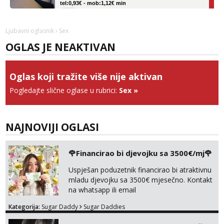
Obavijesti me kada se oslobodi
Vanesa
Ljubavni oglasnik
› Sex
Čekam tvoj poziv!
OGLAS JE NEAKTIVAN
Tel:
064/677-677
- Kod: #74
tel:0,93€ - mob:1,12€ min
Oglas koji tražite više nije aktivan
Zara
Čekam tvoj poziv!
Pogledajte slične oglase u rubrici:
Sex
»
Tel:
064/677-677
- Kod: #123
tel:0,93€ - mob:1,12€ min
NAJNOVIJI OGLASI
Anđela
Čekam tvoj poziv!
🌹Financirao bi djevojku sa 3500€/mj🌹
Tel:
064/677-677
- Kod: #142
tel:0,93€ - mob:1,12€ min
Uspješan poduzetnik financirao bi atraktivnu
mladu djevojku sa 3500€ mjesečno. Kontakt
na whatsapp ili email
Kategorija:
Sugar Daddy
Sugar Daddies