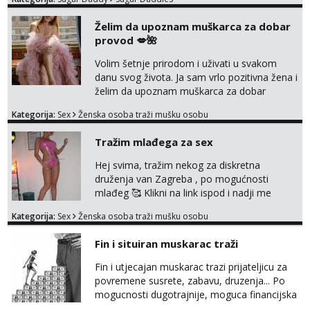
otvorena, komunikativna, zgodna i atraktivna
javi se na moj email:
Želim da upoznam muškarca za dobar
markodalic37@gmail.com
provod 💋🌺
Volim šetnje prirodom i uživati u svakom
danu svog života. Ja sam vrlo pozitivna žena i
želim da upoznam muškarca za dobar
provod, naravno može i nešto više.💋🌺 Klikni
Kategorija:
Sex
Ženska osoba traži mušku osobu
na link ispod i nadji me tamo, cekam te!
Tražim mlađega za sex
Hej svima, tražim nekog za diskretna
druženja van Zagreba , po mogućnosti
mlađeg 🥰 Klikni na link ispod i nadji me
tamo, cekam te!
Kategorija:
Sex
Ženska osoba traži mušku osobu
Fin i situiran muskarac traži
Fin i utjecajan muskarac trazi prijateljicu za
povremene susrete, zabavu, druzenja... Po
mogucnosti dugotrajnije, moguca financijska
potpora!