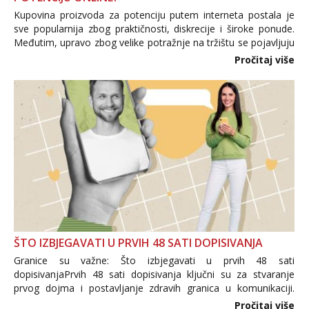
Kupovina proizvoda za potenciju putem interneta postala je
sve popularnija zbog praktičnosti, diskrecije i široke ponude.
Međutim, upravo zbog velike potražnje na tržištu se pojavljuju
i brojni krivotvoreni proizvodi, nepouzdane internetske
Pročitaj više
trgovine te proizvodi nepoznatog podrijetla. ...
ŠTO IZBJEGAVATI U PRVIH 48 SATI DOPISIVANJA
Granice su važne: Što izbjegavati u prvih 48 sati
dopisivanjaPrvih 48 sati dopisivanja ključni su za stvaranje
prvog dojma i postavljanje zdravih granica u komunikaciji.
Važno je izbjeći prebrzo otkrivanje osobnih ili intimnih
Pročitaj više