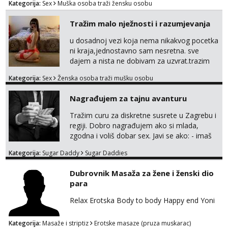
Kategorija:
Sex
Muška osoba traži žensku osobu
Tražim malo nježnosti i razumjevanja
u dosadnoj vezi koja nema nikakvog pocetka
ni kraja,jednostavno sam nesretna. sve
dajem a nista ne dobivam za uzvrat.trazim
muskarca koji ce zadovoljiti moje potrebe,ne
Kategorija:
Sex
Ženska osoba traži mušku osobu
trazim puno samo malo njeznosti i
razumjevanja. volim njezan seks i njezne
Nagrađujem za tajnu avanturu
poljupce po tijelu koji me jako
pale,obozavam kad muskarac preuzme
Tražim curu za diskretne susrete u Zagrebu i
kontrolu . javi se :) Klikni na link ispod i nadji
regiji. Dobro nagrađujem ako si mlada,
me tamo, cekam te!
zgodna i voliš dobar sex. Javi se ako: - imaš
do 25 godina - imaš do 65 kg - imaš dugu
Kategorija:
Sugar Daddy
Sugar Daddies
kosu - se dobro ljubiš - si fleksibilna s
vremenom (jer ga nemam previše) i
Dubrovnik Masaža za žene i ženski dio
dostupna radnim danom (vikendi i noći su za
para
obitelj) - vodiš brigu o zdravlju i koristiš
zaštitu Ne javljajte se: - debele - frajeri i
Relax Erotska Body to body Happy end Yoni
paro...
Kategorija:
Masaže i striptiz
Erotske masaze (pruza muskarac)