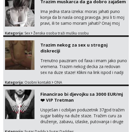
Trazim muskarca da ga dobro zajašem
Ima jedna stara izreka: moras jahati puno
konja da bi nasla onog pravoga. Jesi li ti moj
pravi, ili te samo moram jahati? Onaj moj
bivsi je bio samo konj hahahahah Klikni niže
Kategorija:
Sex
Ženska osoba traži mušku osobu
na sexdater link i javi mi se tamo....
Trazim nekog za sex u strogoj
diskreciji
Trenutno pauziram od faxa i imam jako puno
vremena. Trazim nekog decka za redovan
sex na duze staze! Klikni na link ispod i nadji
me tamo, cekam te!
Kategorija:
Osobni kontakti
ONA
Financirao bi djevojku sa 3000 EUR/mj
❤️ VIP Tretman
Uspješan i ozbiljan poduzetnik 37god tražim
sugar babby na duže staze. Tražim curu za
druženje, zabavu, izlaske, putovanja i druge
lijepe stvari na obostranu korist. Ako si
Kategorija:
Sugar Daddy
Sugar Daddies