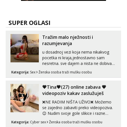
SUPER OGLASI
Tražim malo nježnosti i
razumjevanja
u dosadnoj vezi koja nema nikakvog
pocetka ni kraja,jednostavno sam
nesretna. sve dajem a nista ne dobivam
za uzvrat.trazim muskarca koji ce
Kategorija:
Sex
Ženska osoba traži mušku osobu
zadovoljiti moje potrebe,ne trazim puno
samo malo njeznosti i razumjevanja.
volim njezan seks i njezne poljupce po
💗Tina💗(27) online zabava 💗
tijelu koji me jako pale,obozavam kad
videopoziv kakav zaslužuješ
muskar...
❌NE RADIM NIŠTA UŽIVO❌ Možemo
se zajedno zabaviti preko videopoziva.
😉 Nudim svoje gole slikice i razne
videouradke. 🤩 Za online zabavu pošalji
Kategorija:
Cyber sex
Ženska osoba traži mušku osobu
poruku na Whatsapp, Telegram ili Viber.