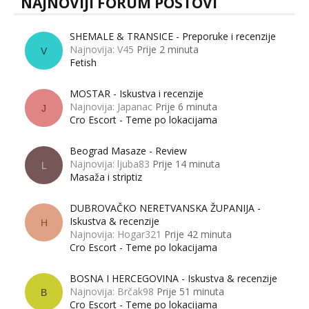
NAJNOVIJI FORUM POSTOVI
SHEMALE & TRANSICE - Preporuke i recenzije
Najnovija: V45
Prije 2 minuta
V
Fetish
MOSTAR - Iskustva i recenzije
Najnovija: Japanac
Prije 6 minuta
J
Cro Escort - Teme po lokacijama
Beograd Masaze - Review
Najnovija: ljuba83
Prije 14 minuta
L
Masaža i striptiz
DUBROVAČKO NERETVANSKA ŽUPANIJA -
Iskustva & recenzije
H
Najnovija: Hogar321
Prije 42 minuta
Cro Escort - Teme po lokacijama
BOSNA I HERCEGOVINA - Iskustva & recenzije
Najnovija: Brčak98
Prije 51 minuta
B
Cro Escort - Teme po lokacijama