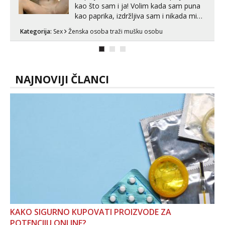
kao što sam i ja! Volim kada sam puna
kao paprika, izdržljiva sam i nikada mi
nije dosta seksa. Volim grubi seks i više
Kategorija:
Sex
Ženska osoba traži mušku osobu
puta dnevno bilo kad i bilo gdje zato se
javi što prije da me isprobaš Klikni na
link ispod i nadji me tamo, cekam te!
NAJNOVIJI ČLANCI
KAKO SIGURNO KUPOVATI PROIZVODE ZA
POTENCIJU ONLINE?