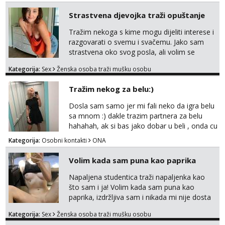
Strastvena djevojka traži opuštanje
Tražim nekoga s kime mogu dijeliti interese i
razgovarati o svemu i svačemu. Jako sam
strastvena oko svog posla, ali volim se
opustiti i provesti vrijeme s prijateljima.
Kategorija:
Sex
Ženska osoba traži mušku osobu
Voljela bi naci nekoga pa da se nemoram
samo s prijateljima opustati ;) Klikni na link
Tražim nekog za belu:)
ispod i nadji me tamo, cekam te!
Dosla sam samo jer mi fali neko da igra belu
sa mnom :) dakle trazim partnera za belu
hahahah, ak si bas jako dobar u beli , onda cu
razmislit za dalje Klikni na link ispod i nadji me
Kategorija:
Osobni kontakti
ONA
tamo, cekam te!
Volim kada sam puna kao paprika
Napaljena studentica traži napaljenka kao
što sam i ja! Volim kada sam puna kao
paprika, izdržljiva sam i nikada mi nije dosta
seksa. Volim grubi seks i više puta dnevno
Kategorija:
Sex
Ženska osoba traži mušku osobu
bilo kad i bilo gdje zato se javi što prije da