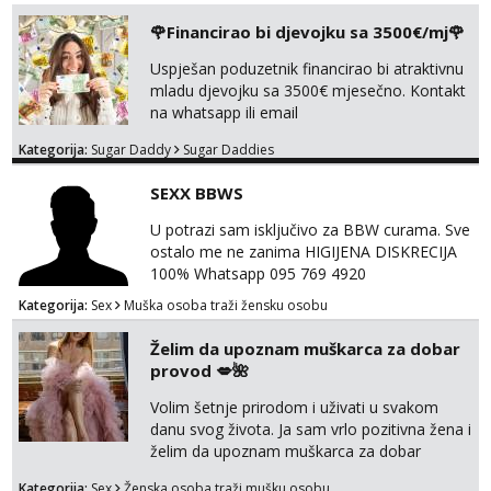
🌹Financirao bi djevojku sa 3500€/mj🌹
Uspješan poduzetnik financirao bi atraktivnu
mladu djevojku sa 3500€ mjesečno. Kontakt
na whatsapp ili email
Kategorija:
Sugar Daddy
Sugar Daddies
SEXX BBWS
U potrazi sam isključivo za BBW curama. Sve
ostalo me ne zanima HIGIJENA DISKRECIJA
100% Whatsapp 095 769 4920
Kategorija:
Sex
Muška osoba traži žensku osobu
Želim da upoznam muškarca za dobar
provod 💋🌺
Volim šetnje prirodom i uživati u svakom
danu svog života. Ja sam vrlo pozitivna žena i
želim da upoznam muškarca za dobar
provod, naravno može i nešto više.💋🌺 Klikni
Kategorija:
Sex
Ženska osoba traži mušku osobu