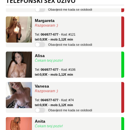
TELEFONSKI SEX UŽIVO
Obavijesti me kada se oslobodi
Margareta
Razgovaram :)
Tel:
064/677-677
- Kod: #121
tel:0,93€ - mob:1,12€ min
Obavijesti me kada se oslobodi
Alisa
Čekam tvoj poziv!
Tel:
064/677-677
- Kod: #106
tel:0,93€ - mob:1,12€ min
Vanesa
Razgovaram :)
Tel:
064/677-677
- Kod: #74
tel:0,93€ - mob:1,12€ min
Obavijesti me kada se oslobodi
Anita
Čekam tvoj poziv!