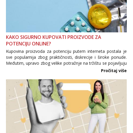
KAKO SIGURNO KUPOVATI PROIZVODE ZA
POTENCIJU ONLINE?
Kupovina proizvoda za potenciju putem interneta postala je
sve popularnija zbog praktičnosti, diskrecije i široke ponude.
Međutim, upravo zbog velike potražnje na tržištu se pojavljuju
i brojni krivotvoreni proizvodi, nepouzdane internetske
Pročitaj više
trgovine te proizvodi nepoznatog podrijetla. ...