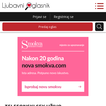
Prijavi se
Registriraj se
Predaj oglas
Liliana
Razgovaram :)
Tel:
064/677-677
- Kod: #69
tel:0,93€ - mob:1,12€ min