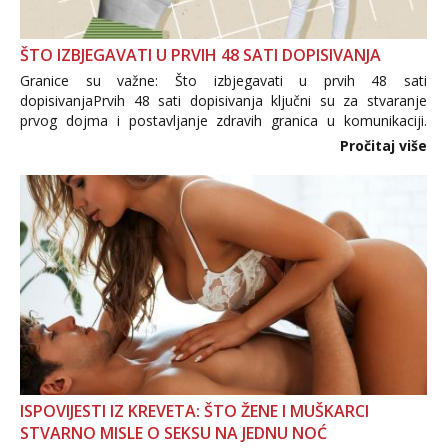
ŠTO IZBJEGAVATI U PRVIH 48 SATI DOPISIVANJA
Granice su važne: Što izbjegavati u prvih 48 sati
dopisivanjaPrvih 48 sati dopisivanja ključni su za stvaranje
prvog dojma i postavljanje zdravih granica u komunikaciji.
Važno je izbjeći prebrzo otkrivanje osobnih ili intimnih
Pročitaj više
informacija, jer nepoznata osoba još nije zaslužila to
povjerenje. Takođe...
ISPOVIJESTI IZ KREVETA: ŠTO ŽENE I MUŠKARCI
STVARNO MISLE O SEKSU NA JEDNU NOĆ