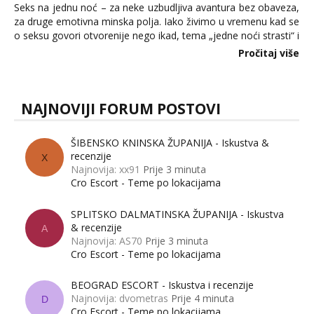
Seks na jednu noć – za neke uzbudljiva avantura bez obaveza,
za druge emotivna minska polja. Iako živimo u vremenu kad se
o seksu govori otvorenije nego ikad, tema „jedne noći strasti“ i
dalje izaziva burne rasprave. Što zapravo misle žene, a što
Pročitaj više
muškarci? Jesu...
NAJNOVIJI FORUM POSTOVI
ŠIBENSKO KNINSKA ŽUPANIJA - Iskustva &
recenzije
X
Najnovija: xx91
Prije 3 minuta
Cro Escort - Teme po lokacijama
SPLITSKO DALMATINSKA ŽUPANIJA - Iskustva
& recenzije
A
Najnovija: AS70
Prije 3 minuta
Cro Escort - Teme po lokacijama
BEOGRAD ESCORT - Iskustva i recenzije
Najnovija: dvometras
Prije 4 minuta
D
Cro Escort - Teme po lokacijama