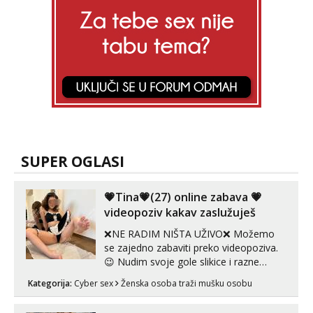
SUPER OGLASI
💗Tina💗(27) online zabava 💗
videopoziv kakav zaslužuješ
❌NE RADIM NIŠTA UŽIVO❌ Možemo
se zajedno zabaviti preko videopoziva.
😉 Nudim svoje gole slikice i razne
videouradke. 🤩 Za online zabavu pošalji
Kategorija:
Cyber sex
Ženska osoba traži mušku osobu
poruku na Whatsapp, Telegram ili Viber.
😎 +385 91 912 3322 Za provjeru moje