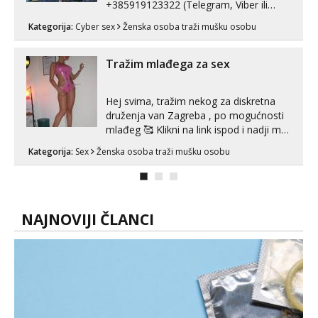
+385919123322 (Telegram, Viber ili
Whatsapp). 🤙 NE javljaj se na uzivo.
Kategorija:
Cyber sex
Ženska osoba traži mušku osobu
Hvala.
Tražim mlađega za sex
Hej svima, tražim nekog za diskretna
druženja van Zagreba , po mogućnosti
mlađeg 🥰 Klikni na link ispod i nadji me
tamo, cekam te!
Kategorija:
Sex
Ženska osoba traži mušku osobu
NAJNOVIJI ČLANCI