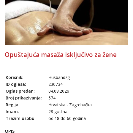
Tel:
064/677-677
- Kod: #121
tel:0,93€ - mob:1,12€ min
Obavijesti me kada se oslobodi
Alisa
Čekam tvoj poziv!
Tel:
064/677-677
- Kod: #106
tel:0,93€ - mob:1,12€ min
Opuštajuća masaža isključivo za žene
Vanesa
Razgovaram :)
Tel:
064/677-677
- Kod: #74
tel:0,93€ - mob:1,12€ min
Korisnik:
Husbandzg
Obavijesti me kada se oslobodi
ID oglasa:
230734
Anita
Oglas predan:
04.08.2026
Čekam tvoj poziv!
Broj prikazivanja:
574
Regija:
Hrvatska - Zagrebačka
Tel:
064/677-677
- Kod: #87
tel:0,93€ - mob:1,12€ min
Imam:
28 godina
Tražim osobu:
od 18 do 60 godina
Zara
Razgovaram :)
OPIS