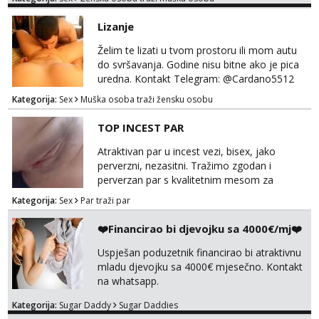
na link ispod i nadji me tamo, cekam te!
Lizanje
Želim te lizati u tvom prostoru ili mom autu
do svršavanja. Godine nisu bitne ako je pica
uredna. Kontakt Telegram: @Cardano5512
Email: myjohny15@protonmail.com
Kategorija:
Sex
Muška osoba traži žensku osobu
TOP INCEST PAR
Atraktivan par u incest vezi, bisex, jako
perverzni, nezasitni. Tražimo zgodan i
perverzan par s kvalitetnim mesom za
uživanje u svim vrstama seksa. Diskrecija
Kategorija:
Sex
Par traži par
obavezna. Samo ozbiljne ponude preko
Whats appa na broj 091 591 3523.
❤️Financirao bi djevojku sa 4000€/mj❤️
Uspješan poduzetnik financirao bi atraktivnu
mladu djevojku sa 4000€ mjesečno. Kontakt
na whatsapp.
Kategorija:
Sugar Daddy
Sugar Daddies