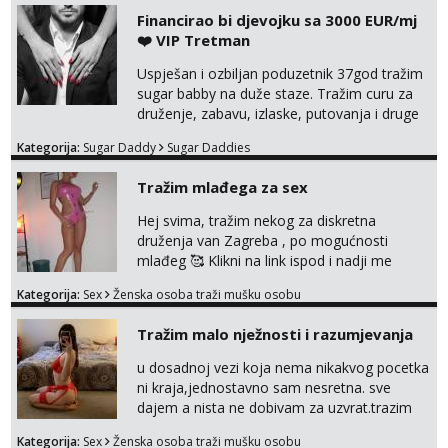
Financirao bi djevojku sa 3000 EUR/mj
❤️ VIP Tretman
Uspješan i ozbiljan poduzetnik 37god tražim
sugar babby na duže staze. Tražim curu za
druženje, zabavu, izlaske, putovanja i druge
lijepe stvari na obostranu korist. Ako si
Kategorija:
Sugar Daddy
Sugar Daddies
otvorena, komunikativna, zgodna i atraktivna
javi se na moj email:
Tražim mlađega za sex
markodalic37@gmail.com
Hej svima, tražim nekog za diskretna
druženja van Zagreba , po mogućnosti
mlađeg 🥰 Klikni na link ispod i nadji me
tamo, cekam te!
Kategorija:
Sex
Ženska osoba traži mušku osobu
Tražim malo nježnosti i razumjevanja
u dosadnoj vezi koja nema nikakvog pocetka
ni kraja,jednostavno sam nesretna. sve
dajem a nista ne dobivam za uzvrat.trazim
muskarca koji ce zadovoljiti moje potrebe,ne
Kategorija:
Sex
Ženska osoba traži mušku osobu
trazim puno samo malo njeznosti i