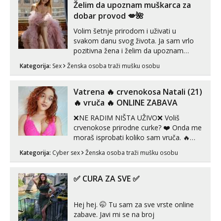
autentičnosti možeš me vidjeti na
Želim da upoznam muškarca za
videopozivu. 😉 S vama sam vec 5 ...
dobar provod 💋🌺
Volim šetnje prirodom i uživati u
svakom danu svog života. Ja sam vrlo
pozitivna žena i želim da upoznam
muškarca za dobar provod, naravno
Kategorija:
Sex
Ženska osoba traži mušku osobu
može i nešto više.💋🌺 Klikni na link
ispod i nadji me tamo, cekam te!
Vatrena ‎️‍🔥 crvenokosa Natali (21)
‎️‍🔥 vruča‎ ️‍🔥 ONLINE ZABAVA
❌NE RADIM NIŠTA UŽIVO❌ Voliš
crvenokose prirodne curke? ❤️ Onda me
moraš isprobati koliko sam vruča.‎ ️‍🔥
MLADA vražica koja ima 100%
Kategorija:
Cyber sex
Ženska osoba traži mušku osobu
prorodne grudi, 💦 Misli su mi uvijek
prljave i u svemu vidim samo užitak. 💦
U mojoj raznolikoj ponudi možeš
✅ CURA ZA SVE ✅
pranaći nešto po svojoj mjeri. Sexi videa
s kolegica...
Hej hej. 🤭 Tu sam za sve vrste online
zabave. Javi mi se na broj