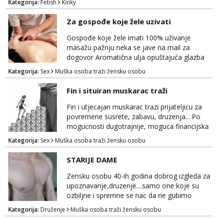
Kategorija:
Fetish
Kinky
poslusna. Idealno 25 godina max okvirno 40.
Nikakve umisljene femy ko fol ljepotice me ne
Za gospođe koje žele uzivati
interesiraju. Stop pederima i slicnima. Stop
bonovima i slicne gluposti. Javi se sa slikom i
Gospođe koje žele imati 100% uživanje
ukratko o sebi na: naal_naal@yaho...
masažu pažnju neka se jave na mail za
dogovor Aromatična ulja opuštajuća glazba
Budi moja Kraljica i ispuni si želje za dobro
Kategorija:
Sex
Muška osoba traži žensku osobu
opuštanje Vaš prostor
Fin i situiran muskarac traži
Fin i utjecajan muskarac trazi prijateljicu za
povremene susrete, zabavu, druzenja... Po
mogucnosti dugotrajnije, moguca financijska
potpora!
Kategorija:
Sex
Muška osoba traži žensku osobu
STARIJE DAME
Zensku osobu 40-ih godina dobrog izgleda za
upoznavanje,druzenje....samo one koje su
ozbiljne i spremne se nac da ne gubimo
vrijeme!
Kategorija:
Druženje
Muška osoba traži žensku osobu