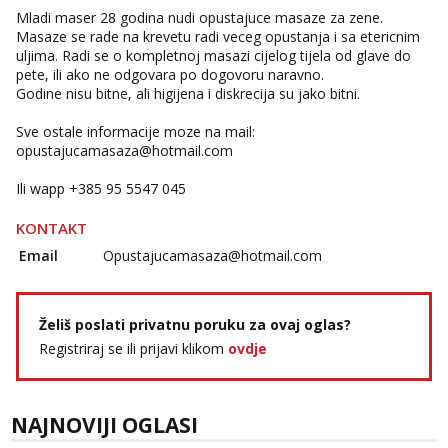
Tel:
064/677-677
- Kod: #123
Mladi maser 28 godina nudi opustajuce masaze za zene.
tel:0,93€ - mob:1,12€ min
Masaze se rade na krevetu radi veceg opustanja i sa etericnim
Obavijesti me kada se oslobodi
uljima. Radi se o kompletnoj masazi cijelog tijela od glave do
pete, ili ako ne odgovara po dogovoru naravno.
Anđela
Godine nisu bitne, ali higijena i diskrecija su jako bitni.
Čekam tvoj poziv!
Sve ostale informacije moze na mail:
Tel:
064/677-677
- Kod: #142
tel:0,93€ - mob:1,12€ min
opustajucamasaza@hotmail.com
Ili wapp +385 95 5547 045
KONTAKT
Email
Opustajucamasaza@hotmail.com
Želiš poslati privatnu poruku za ovaj oglas?
Registriraj se ili prijavi klikom
ovdje
NAJNOVIJI OGLASI