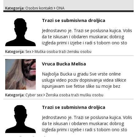
Kategorija:
Osobni kontakti
ONA
Trazi se submisivna droljica
Jednostavno je. Trazi se poslusna kujica. Volis
da te iskusan i obdaren muskarac dobrog
izgleda primi i izjebe i radi s tobom ono sto
on zeli raditi. Cura si van okvira,kinky i
Kategorija:
Sex
Muška osoba traži žensku osobu
poslusna. Idealno 25 godina max okvirno 40.
Nikakve umisljene femy ko fol ljepotice me ne
Vruca Bucka Melisa
interesiraju. Stop pederima i slicnima. Stop
bonovima i slicne gluposti. Javi se sa slikom i
Najbolja Bucka u gradu Sve vrste online
ukratko o sebi na: naal_naal@yahoo...
usluga video poziv dopisivanja videa slikice
ispunjavam sve fetise slike su moje bez
neugodnih iznenađenja javiti se na wap:
Kategorija:
Cyber sex
Ženska osoba traži mušku osobu
+385998702942
Trazi se submisivna droljica
Jednostavno je. Trazi se poslusna kujica. Volis
da te iskusan i obdaren muskarac dobrog
izgleda primi i izjebe i radi s tobom ono sto
on zeli raditi. Cura si van okvira,kinky i