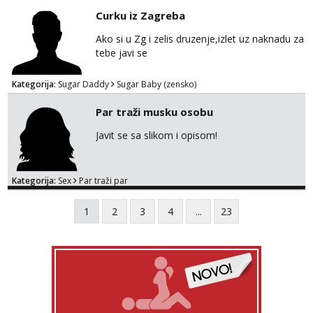
Curku iz Zagreba
Ako si u Zg i zelis druzenje,izlet uz naknadu za
tebe javi se
Kategorija:
Sugar Daddy
Sugar Baby (zensko)
Par traži musku osobu
Javit se sa slikom i opisom!
Kategorija:
Sex
Par traži par
1
2
3
4
...
23