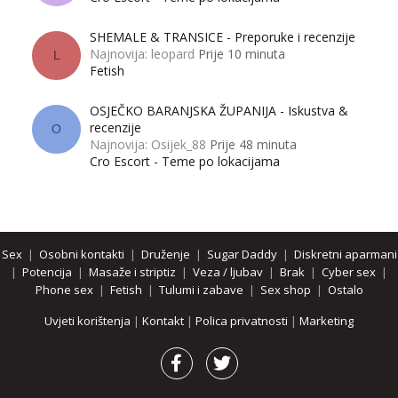
SHEMALE & TRANSICE - Preporuke i recenzije
Najnovija: leopard
Prije 10 minuta
L
Fetish
OSJEČKO BARANJSKA ŽUPANIJA - Iskustva &
recenzije
O
Najnovija: Osijek_88
Prije 48 minuta
Cro Escort - Teme po lokacijama
Sex
|
Osobni kontakti
|
Druženje
|
Sugar Daddy
|
Diskretni aparmani
|
Potencija
|
Masaže i striptiz
|
Veza / ljubav
|
Brak
|
Cyber sex
|
Phone sex
|
Fetish
|
Tulumi i zabave
|
Sex shop
|
Ostalo
Uvjeti korištenja
|
Kontakt
|
Polica privatnosti
|
Marketing